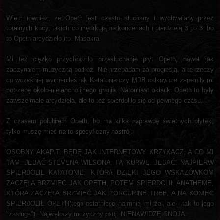
Wiem również, ze Opeth jest często słuchany i wychwalany przez
totalnych kucy, takich co mędrkują na koncertach i pierdzielą 3 po 3, bo
to Opeth arcydzieło itp. Masakra
Mi też ciężko przychodziło przesłuchanie płyt Opeth, nawet jak
zaczynałem muzyczną podróż. Nie przepadam za progresją, a te rzeczy
co wcześniej wymieniłeś jak Katatonia czy MDB całkowicie zapełniły mi
potrzebę około-melancholijnego grania. Natomiast okładki Opeth to były
zawsze małe arcydzieła, ale to też spierdoliło się od pewnego czasu.
Z czasem polubiłem Opeth, bo ma kilka naprawdę świetnych płytek,
tylko muszę mieć na to specyficzny nastrój.
OSOBNY AKAPIT: BĘDĘ JAK INTERNETOWY KRZYKACZ, A CO MI
TAM. JEBAĆ STEVENA WILSONA, TĄ KURWĘ. JEBAĆ. NAJPIERW
SPIERDOLIŁ KATATONIE, KTÓRA DZIĘKI JEGO WSKAZÓWKOM
ZACZĘŁA BRZMIEĆ JAK OPETH, POTEM SPIERDOLIŁ ANATHEME,
KTÓRA ZACZĘŁA BRZMIEĆ JAK PORCUPINE TREE, A NA KONIEC
SPIERDOLIŁ OPETH(tego ostatniego najmniej mi żal, ale i tak to jego
"zasługa"). Największy muzyczny psuj. NIENAWIDZĘ GNOJA.