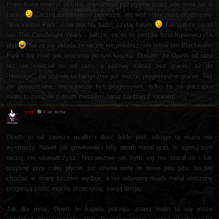
Prawidłowa reakcja słuchaj, a wrażenia pozytywne masz ode mnie jak w
banku
Zacznij może nie od pierwszej, ale weź sobie dość przebojowy
"Blackwater Park" i nie słuchaj ludzi, czytaj forum
Tak patrze co to
ten The Candlelight Years i patrze, że to to zestaw trzech pierwszych
płyt
Także się składa że raczej nie polubisz, ale odpal ten Blackwater
Park i daj znać jak wrażenia po tym krążku. Dodam, że Opeth od razu
też nie siedział mi od razu, a później miłość bez granic, aż do
"Heritage", bo później to faktycznie już mocno progresywne granie. Też
źle powiedziane, oni zawsze byli progresywni, tylko że na początku
miało to związek z death metalem, teraz bardziej z rockiem.
yog
9 lat temu
Opeth to od zawsze miałki i dość lekki jest, nikogo ta muza nie
wystraszy. Nawet jak growlowali i niby death metal grali, to agresji tam
raczej nie uświadczysz. Niezależnie jak bym się nie starał to i tak
przysnę przy całej płycie, już chyba wolę te nowe pitu pitu, bo się
chociaż w miarę szczere wydaje, a nie udawany death metal otoczony
progresją (dość mocno przeciętną, swoją drogą).
Jak dla mnie, Opeth to kapela pokroju: znasz mało to się może