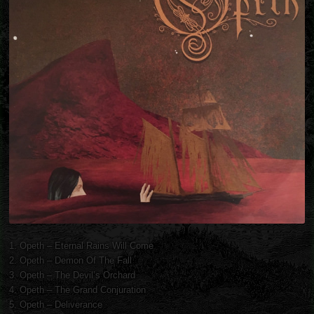
1. Opeth – Eternal Rains Will Come
2. Opeth – Demon Of The Fall
3. Opeth – The Devil’s Orchard
4. Opeth – The Grand Conjuration
5. Opeth – Deliverance