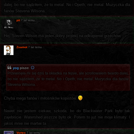
dalej, bo nie sądziłem, że to metal. No i Opeth, nie metal. Muzyczka dla
fanów Stevena Wilsona.
pit
7 lat temu
Hej. Steven Wilson ma jeden dobry projekt na odkupienie grzechów.
Zsamot
7 lat temu
yog
pisze:
Przewinęła mi się dziś ta okładka na fejsie, ale scrollowałem twardo dalej,
bo nie sądziłem, że to metal. No i Opeth, nie metal. Muzyczka dla fanów
Stevena Wilsona.
Chyba mega fanów i miłośników kopistów.
Nawet nie jestem ciekaw, szkoda, bo do Blackwater Park było tak
zajebiście. Watershed jeszcze było ok. Potem to już nie moje klimaty. I
jakoś mnie nie martwi ta
Vortex
7 lat temu