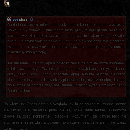
yog
pisze:
Opeth to od zawsze miałki i dość lekki jest, nikogo ta muza nie wystraszy.
Nawet jak growlowali i niby death metal grali, to agresji tam raczej nie
uświadczysz. Niezależnie jak bym się nie starał to i tak przysnę przy całej
płycie, już chyba wolę te nowe pitu pitu, bo się chociaż w miarę szczere
wydaje, a nie udawany death metal otoczony progresją (dość mocno
przeciętną, swoją drogą).
Jak dla mnie, Opeth to kapela pokroju: znasz mało to się może spodobać
dzięki łączeniu styli. Poznasz więcej - masz wyjebane, bo tysiąc kapel
łączy death, prog i doom znacznie lepiej. Pewnie jeszcze niektórzy
słuchają z sentymentu. Największy plus kapeli to growle Akerfelda, dlatego
wolę szczerze progresywny
The Human Equation
Ayreon niż dowolnego
Opeth słuchać.
Ja wiem, że Opeth ostatnio wygląda jak kupa gówna z którego można
się śmiać, ale pierwsze płyty nie są wcale takie lekkie, zwłaszcza
growle są dość konkretne i głębokie. Rozumiem, że dawno tego nie
słuchałeś i jesteś zbrutalizowany faktycznym death metalem, ale wiesz
że mam rację.