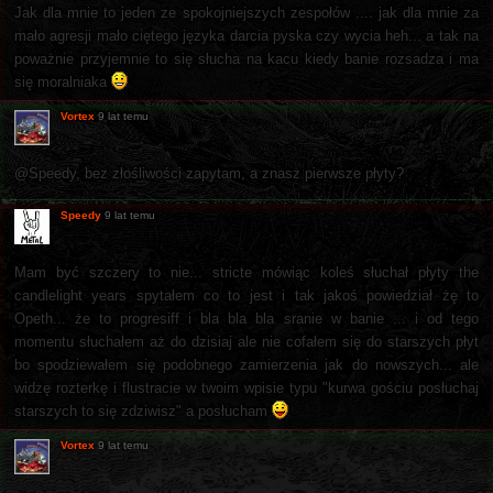
Jak dla mnie to jeden ze spokojniejszych zespołów .... jak dla mnie za
mało agresji mało ciętego języka darcia pyska czy wycia heh... a tak na
poważnie przyjemnie to się słucha na kacu kiedy banie rozsadza i ma
się moralniaka
Vortex
9 lat temu
@Speedy, bez złośliwości zapytam, a znasz pierwsze płyty?
Speedy
9 lat temu
Mam być szczery to nie... stricte mówiąc koleś słuchał płyty the
candlelight years spytałem co to jest i tak jakoś powiedział żę to
Opeth... że to progresiff i bla bla bla sranie w banie ... i od tego
momentu słuchałem aż do dzisiaj ale nie cofałem się do starszych płyt
bo spodziewałem się podobnego zamierzenia jak do nowszych... ale
widzę rozterkę i flustracie w twoim wpisie typu "kurwa gościu posłuchaj
starszych to się zdziwisz" a posłucham
Vortex
9 lat temu