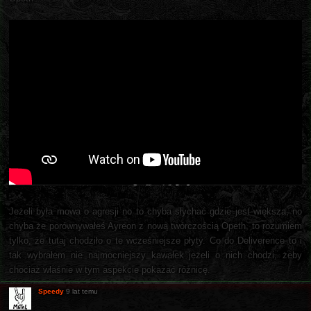
Jeżeli była mowa o agresji no to chyba słychać gdzie jest większa, no
chyba że porównywałeś Ayreon z nową twórczością Opeth, to rozumiem
tylko, że tutaj chodziło o te wcześniejsze płyty. Co do Deliverence to i
tak wybrałem nie najmocniejszy kawałek jeżeli o nich chodzi, żeby
chociaż właśnie w tym aspekcie pokazać różnicę.
Speedy
9 lat temu