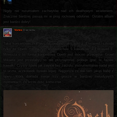
Nigdy nie rozumiałem zachwytów nad ich deathowym wcieleniem.
Znacznie bardziej pasują mi w prog rockowej odsłonie. Ostatni album
jest bardzo dobry!
Vortex
8 lat temu
Taka koncertóweczka wyszła, podano jako split z Enslaved, szkoda
tylko że Opeth ma na tym wydawnictwie 5 kawałków, a Enslaved 1.
Mniejsza o to, forma koncertowa Opeth jest mocno przeciętna. Growl
Mikaela jest przesłaby, no ale przynajmniej próbuje grać te fajowe
kawałki. Czysty śpiew jak zwykle bez zarzutu, instrumentalnie nadal jest
to uczta, aczkolwiek bywało lepiej. Najgorsze że dali tam jakąś babę z
opery, która dokłada swoje trzy grosze w bardziej melodyjnych
momentach, co brzmi dość komicznie....