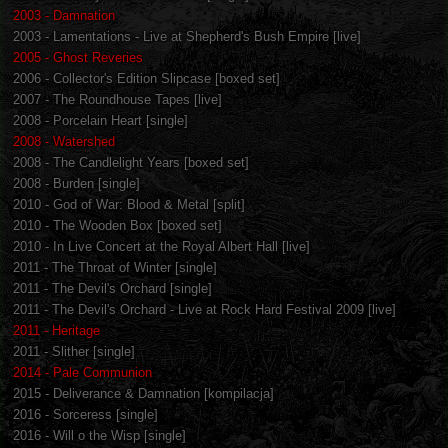
2003 - Damnation
2003 - Lamentations - Live at Shepherd's Bush Empire [live]
2005 - Ghost Reveries
2006 - Collector's Edition Slipcase [boxed set]
2007 - The Roundhouse Tapes [live]
2008 - Porcelain Heart [single]
2008 - Watershed
2008 - The Candlelight Years [boxed set]
2008 - Burden [single]
2010 - God of War: Blood & Metal [split]
2010 - The Wooden Box [boxed set]
2010 - In Live Concert at the Royal Albert Hall [live]
2011 - The Throat of Winter [single]
2011 - The Devil's Orchard [single]
2011 - The Devil's Orchard - Live at Rock Hard Festival 2009 [live]
2011 - Heritage
2011 - Slither [single]
2014 - Pale Communion
2015 - Deliverance & Damnation [kompilacja]
2016 - Sorceress [single]
2016 - Will o the Wisp [single]