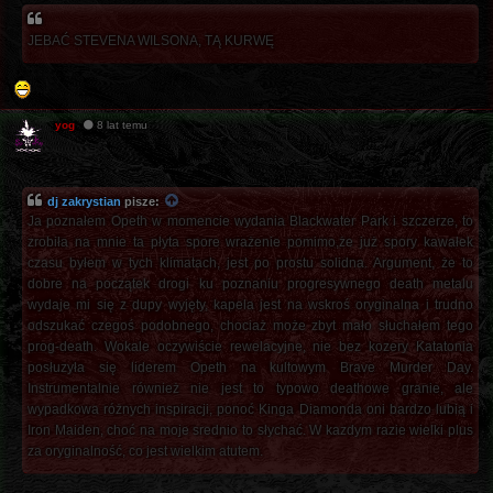
JEBAĆ STEVENA WILSONA, TĄ KURWĘ
yog
8 lat temu
dj zakrystian
pisze:
Ja poznałem Opeth w momencie wydania Blackwater Park i szczerze, to
zrobiła na mnie ta płyta spore wrażenie pomimo,że już spory kawałek
czasu byłem w tych klimatach, jest po prostu solidna. Argument, że to
dobre na początek drogi ku poznaniu progresywnego death metalu
wydaje mi się z dupy wyjęty, kapela jest na wskroś oryginalna i trudno
odszukać czegoś podobnego, chociaż może zbyt mało słuchałem tego
prog-death. Wokale oczywiście rewelacyjne, nie bez kozery Katatonia
posłuzyła się liderem Opeth na kultowym Brave Murder Day.
Instrumentalnie również nie jest to typowo deathowe granie, ale
wypadkowa różnych inspiracji, ponoć Kinga Diamonda oni bardzo lubią i
Iron Maiden, choć na moje srednio to słychać. W kazdym razie wielki plus
za oryginalność, co jest wielkim atutem.