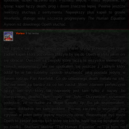
spodobać dzięki łączeniu styli. Poznasz więcej - masz wyjebane, bo
tysiąc kapel łączy death, prog i doom znacznie lepiej. Pewnie jeszcze
niektórzy słuchają z sentymentu. Największy plus kapeli to growle
Akerfelda, dlatego wolę szczerze progresywny
The Human Equation
Ayreon niż dowolnego Opeth słuchać.
Vortex
9 lat temu
Nie zgodzę się z tym stwierdzeniem Panie @yog, ponieważ nie znam
żadnej kapeli która poziomem zbliżyła by się do Opeth w stylu jakim oni
się obracali. Owszem są zespoły które łączą te wszystkie elementy o
których wspominasz, ale nie spotkałem się jeszcze z żadnym który
oddał by w tak subtelny sposób wrażliwość jaką posiada jedyny w
swoim rodzaju Pan Akerfeldt. Co do udawanego death metalu na siłę,
też nie wiem za bardzo za co ten zarzut. Moim zdaniem perfekcyjnie
łączyli ten styl, który tak naprawdę jest tam tylko z nazwy, bo
klasycznego deathu tam nigdy nie było. Oczywiście rozumiem
podejście, że to nudne za długie kawałki itp. Bo jak wspominałem,
miałem dokładnie ten sam problem. Później zaczęło to wszystko się
zgrywać w jeden pełny piękny muzyczny obraz. Reasumując być może
Opeth to zespół pokroju tych które się kocha, bądź ma się wyrąbane nic
po środku. Słucham właśnie "The Human Equation" no i ja bym nie