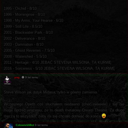
1995 - Orchid - 8/10
1996 - Morningrise - 8/10
1998 - My Arms, Your Hearse - 6/10
1999 - Still Life - 8.5/10
2001 - Blackwater Park - 8/10
2002 - Deliverance - 8/10
2003 - Damnation - 8/10
2005 - Ghost Reveries - 7,5/10
2008 - Watershed - 5.5/10
2011 - Heritage - 4/10 JEBAĆ STEVENA WILSONA, TĄ KURWĘ
2016 - Sorceress - 5/10 JEBAĆ STEVENA WILSONA, TĄ KURWĘ
yog
9 lat temu
Steve Wilson jak dotyk Midasa, tylko w gówno zamienia.
Wczesnego Opeth coś słuchałem niedawno (choć niewiele) i się nie
mogę oprzeć wrażeniu, że to death metalowy Dream Theater. Za długo
męczą to wszystko, żeby mi się chciało dotrwać do końca
CzłowiekMłot
9 lat temu