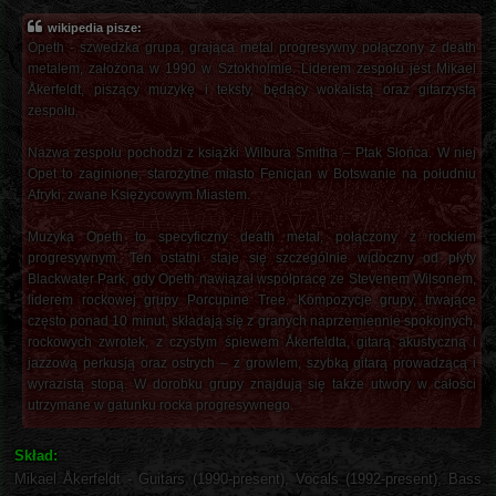
wikipedia pisze:
Opeth - szwedzka grupa, grająca metal progresywny połączony z death
metalem, założona w 1990 w Sztokholmie. Liderem zespołu jest Mikael
Åkerfeldt, piszący muzykę i teksty, będący wokalistą oraz gitarzystą
zespołu.
Nazwa zespołu pochodzi z książki Wilbura Smitha – Ptak Słońca. W niej
Opet to zaginione, starożytne miasto Fenicjan w Botswanie na południu
Afryki, zwane Księżycowym Miastem.
Muzyka Opeth to specyficzny death metal, połączony z rockiem
progresywnym. Ten ostatni staje się szczególnie widoczny od płyty
Blackwater Park, gdy Opeth nawiązał współpracę ze Stevenem Wilsonem,
liderem rockowej grupy Porcupine Tree. Kompozycje grupy, trwające
często ponad 10 minut, składają się z granych naprzemiennie spokojnych,
rockowych zwrotek, z czystym śpiewem Åkerfeldta, gitarą akustyczną i
jazzową perkusją oraz ostrych – z growlem, szybką gitarą prowadzącą i
wyrazistą stopą. W dorobku grupy znajdują się także utwory w całości
utrzymane w gatunku rocka progresywnego.
Skład:
Mikael Åkerfeldt - Guitars (1990-present), Vocals (1992-present), Bass