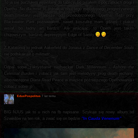
To ja się poczułem wywołany do tablicy, bo pisałem o początkach drogi i
Opethu. No dla mnie to jednak w chuj tego melodyjnego progresywnego
death metalu jest lepsze od przedobrzonego Opetha. Też przy
Blackwater Park
poznawałem, nawet koszulkę mam gdzieś i plakat
wisiał, bo ładny art bardzo. Ale wracając, to Opeth jest takim
chujowszym, bardziej depresyjnym Edge of Sanity
Z Katatonią to jednak Aakerfeld do Jonasa z
Dance of December Souls
nie podskakuje o milimetr.
Odpal sobie zakrystianie niemieckie Dark Millennium -
Ashore the
Celestial Burden
i zobacz jak tam jest melodyjny prog death jechany,
albo następne
Diana Read Peace
w miejsce późniejszego Opethowania i
zobacz sobie ;p
EdusPospolitus
7 lat temu
BIG NJUS jak to u nich na fb napisane. Szykuje się nowy album od
Szwedów na ten rok, a zwać się on będzie
"In Cauda Venenum"