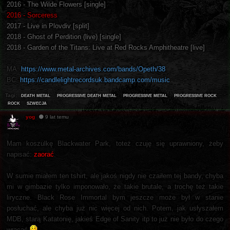
2016 - The Wilde Flowers [single]
2016 - Sorceress
2017 - Live in Plovdiv [split]
2018 - Ghost of Perdition (live) [single]
2018 - Garden of the Titans: Live at Red Rocks Amphitheatre [live]
MA:
https://www.metal-archives.com/bands/Opeth/38
BC:
https://candlelightrecordsuk.bandcamp.com/music
death metal
progressive death metal
progressive metal
progressive rock
Tagi:
rock
szwecja
yog
9 lat temu
Mam koszulkę Blackwater Park, toteż czuję się uprawniony, żeby
napisać:
zaorać
.
W sumie miałem ten tshirt, ale jakoś nigdy nie czaiłem tej bandy, chyba
mi w gimbazie tylko imponowało, że takie brutale, a trochę też takie
liryczne. Black Rose Immortal bym jeszcze może był w stanie
posłuchać, ale chyba już nic więcej od nich. Potem, jak usłyszałem
MDB, starą Katatonię, jakieś Edge of Sanity itp to już nie było do czego
wracać