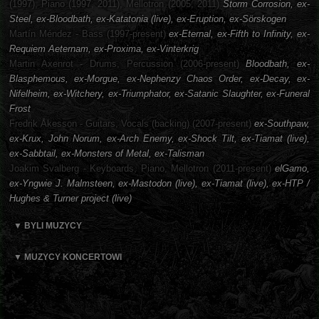
(1997), Piano (1997, 2011), Mellotron (2005, 2011)
Storm Corrosion, ex-
Steel, ex-Bloodbath, ex-Katatonia (live), ex-Eruption, ex-Sörskogen
Martín Méndez - Bass (1997-present)
ex-Eternal, ex-Fifth to Infinity, ex-
Requiem Aeternam, ex-Proxima, ex-Vinterkrig
Martin Axenrot - Drums, Percussion (2006-present)
Bloodbath, ex-
Blasphemous, ex-Morgue, ex-Nephenzy Chaos Order, ex-Decay, ex-
Nifelheim, ex-Witchery, ex-Triumphator, ex-Satanic Slaughter, ex-Funeral
Frost
Fredrik Åkesson - Guitars, Vocals (backing) (2007-present)
ex-Southpaw,
ex-Krux, John Norum, ex-Arch Enemy, ex-Shock Tilt, ex-Tiamat (live),
ex-Sabbtail, ex-Monsters of Metal, ex-Talisman
Joakim Svalberg - Keyboards, Piano, Mellotron (2011-present)
elGamo,
ex-Yngwie J. Malmsteen, ex-Mastodon (live), ex-Tiamat (live), ex-HTP /
Hughes & Turner project (live)
▼ BYLI MUZYCY
▼ MUZYCY KONCERTOWI