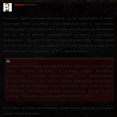
Zsamot
8 lat temu
Poznałem Opeth na etapie Morningrise, co nie przeszkadza mi uznać
Blackwater Park za jedną z najciekawszych płyt z tzw. metalu
klimatycznego. Potem była dobra dylogia, jeszcze płyta dla Roadrunner
była ok. Ale te potworki wyprodukowane w oparciu o fascynacje
producentem... Nic już nie mam tej kapeli od ponad 2 płyt. Chyba nawet
bym nie chciał ich na żywo obejrzeć. A szkoda, bo ten mini koncert na
Metalmanii ostro mi udowodnił, że BYLI świetną kapelą.
OSOBNY AKAPIT: BĘDĘ JAK INTERNETOWY KRZYKACZ, A CO MI TAM.
JEBAĆ STEVENA WILSONA, TĄ KURWĘ. JEBAĆ. NAJPIERW
SPIERDOLIŁ KATATONIE, KTÓRA DZIĘKI JEGO WSKAZÓWKOM
ZACZĘŁA BRZMIEĆ JAK OPETH, POTEM SPIERDOLIŁ ANATHEME,
KTÓRA ZACZĘŁA BRZMIEĆ JAK PORCUPINE TREE, A NA KONIEC
SPIERDOLIŁ OPETH(tego ostatniego najmniej mi żal, ale i tak to jego
"zasługa"). Największy muzyczny psuj. NIENAWIDZĘ GNOJA.
Koszmarny przykład, jak kompleksy grania metalu wpływają na uległość
wobec innych muzyków.