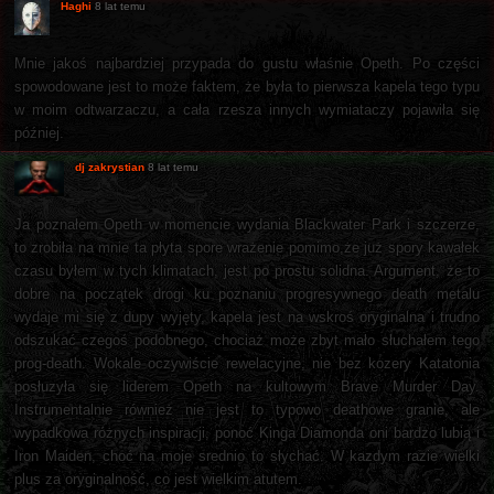
Haghi
8 lat temu
Mnie jakoś najbardziej przypada do gustu właśnie Opeth. Po części
spowodowane jest to może faktem, że była to pierwsza kapela tego typu
w moim odtwarzaczu, a cała rzesza innych wymiataczy pojawiła się
później.
dj zakrystian
8 lat temu
Ja poznałem Opeth w momencie wydania Blackwater Park i szczerze,
to zrobiła na mnie ta płyta spore wrażenie pomimo,że już spory kawałek
czasu byłem w tych klimatach, jest po prostu solidna. Argument, że to
dobre na początek drogi ku poznaniu progresywnego death metalu
wydaje mi się z dupy wyjęty, kapela jest na wskroś oryginalna i trudno
odszukać czegoś podobnego, chociaż może zbyt mało słuchałem tego
prog-death. Wokale oczywiście rewelacyjne, nie bez kozery Katatonia
posłuzyła się liderem Opeth na kultowym Brave Murder Day.
Instrumentalnie również nie jest to typowo deathowe granie, ale
wypadkowa różnych inspiracji, ponoć Kinga Diamonda oni bardzo lubią i
Iron Maiden, choć na moje srednio to słychać. W kazdym razie wielki
plus za oryginalność, co jest wielkim atutem.