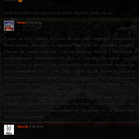
teraz to chyba częściej ich mój ojciec słucha z jutuba niż ja.
Vortex
9 lat temu
E tam, od razu zaorać? Przecież do roku 2005 nagrywali najwyższych
lotów sztukę. Nie tylko tą łagodną, ale i jak to określiłeś brutalną,
chociaż mi Opeth nigdy się z nią nie kojarzył. Raczej z wirtuozerią i
niezastąpionym Akerfeldtem. Do dziś to mój bóg, bo wokal, czy to
czysty, czy to growl i jego umiejętności kompozytorskie wykraczają
poza jakiekolwiek ramy i nie znam kogoś na tak wysokim poziomie
wrażliwości muzycznej jak ten gość. Oczywiście nie było to zauroczenie
od pierwszego odsłuchu, fakt musiałem się do nich przekonać, ale jak
już zaskoczyło, to nie było już siły która mogłaby mnie od nich
odciągnąć. Jak się później okazało tą siła stali się sami oni, bo ten
dzisiejszy Opeth kompletnie mnie nie kręci, mogę posłuchać, ale
praktycznie ostatnich kilka wydawnictw przelatuje mi w głowie bez
większych wspominek.
Speedy
9 lat temu