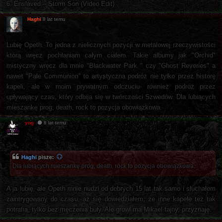
6. Enslaved – Storm Son (Video Edit)
Haghi
8 lat temu
Lubię Opeth. To jedna z nielicznych pozycji w metalowej rzeczywistości
którą wręcz pochłaniam całym ciałem. Takie albumy jak "Orchid"
mistyczny wręcz dla mnie "Blackwater Park " czy "Ghost Reveries" a
nawet "Pale Communion" to artystyczna podróż nie tylko przez historę
kapeli, ale w moim prywatnym odczuciu- również podróż przez
upływający czas, który odbija się w twórczości Szwedów. Dla lubiących
mieszankę prog, death, rock to pozycja obowiązkowa.
yog
8 lat temu
Haghi
pisze:
Dla lubiących mieszankę prog, death, rock to pozycja obowiązkowa.
A ja lubię, ale Opeth mnie nudzi od dobrych 15 lat tak samo i słuchałem
zaintrygowany do czasu, aż się dowiedziałem, że inne kapele też tak
potrafią, tylko bez męczenia buły. Ale growl ma Mikael fajny, przyznaję.