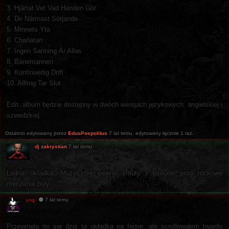
3. Hjärtat Vet Vad Handen Gör
4. De Närmast Sörjande
5. Minnets Yta
6. Charlatan
7. Ingen Sanning Är Allas
8. Banemannen
9. Kontinuerlig Drift
10. Allting Tar Slut
Edit: album będzie dostępny w dwóch wersjach językowych, angielskiej i
szwedzkiej.
Ostatnio edytowany przez
EdusPospolitus
7 lat temu
, edytowany łącznie 1 raz.
dj zakrystian
7 lat temu
Ladna okladka. Muzycznie pewno smuty i pseudo prog rockowe
meczenie buly.
yog
7 lat temu
Przewinęła mi się dziś ta okładka na fejsie, ale scrollowałem twardo