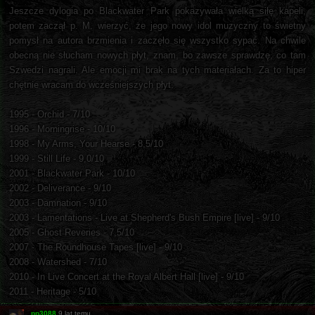
Jeszcze dylogia po Blackwater Park pokazywała wielką siłę kapeli,
potem zaczął p. M. wierzyć, że jego nowy idol muzyczny to świetny
pomysł na autora brzmienia i zaczęło się wszystko sypać. Na chwile
obecną nie słucham nowych płyt, znam, bo zawsze sprawdzę, co tam
Szwedzi nagrali. Ale emocji mi brak na tych materiałach. Za to hiper
chętnie wracam do wcześniejszych płyt.
1995 - Orchid - 7/10
1996 - Morningrise - 10/10
1998 - My Arms, Your Hearse - 8,5/10
1999 - Still Life - 9,0/10
2001 - Blackwater Park - 10/10
2002 - Deliverance - 9/10
2003 - Damnation - 9/10
2003 - Lamentations - Live at Shepherd's Bush Empire [live] - 9/10
2005 - Ghost Reveries - 7,5/10
2007 - The Roundhouse Tapes [live] - 9/10
2008 - Watershed - 7/10
2010 - In Live Concert at the Royal Albert Hall [live] - 9/10
2011 - Heritage - 5/10
pp3088
9 lat temu