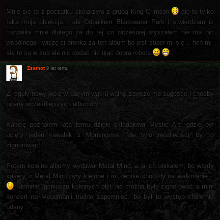
Mnie się to z początku skojarzyło z grupą King Crimson
ale to tylko
taka moja obiekcja... ale Odpaliłem Blackwater Park i stwierdzam iż
rozwaliła mnie dlatego że do tej co wcześniej słyszałem nie ma nic
wspólnego i wiszę ci bronka za ten album bo jest super mi się .. heh mi-
się to są w zoo ale nic dodać nic ująć dobra robota
Zsamot
9 lat temu
Z reguły nowy wpis w danym wątku walnę zawsze me sugestie i choćby
ocenę wcześniejszych albumów.
Kapelę poznałem lata temu dzięki składakowi Mystic Art, gdzie był
ucięty jeden kawałek z Morningrise. Nie było możliwości, by to
zignorować!
Potem kolejne albumy wydawał Metal Mind, a ja ich unikałem, bo wtedy
kasety z Metal Minu były klejone i mi dennie chodziły na walkmanie...
Niemniej geniuszu kolejnych płyt nie można było zignorować a mini
koncert na Metalmanii trudno zapomnieć. bo był to występ cholernie
udany.