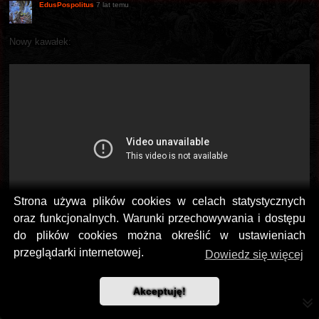
EdusPospolitus
7 lat temu
Nowy kawałek:
Strona używa plików cookies w celach statystycznych
oraz funkcjonalnych. Warunki przechowywania i dostępu
do plików cookies można określić w ustawieniach
przeglądarki internetowej.
Dowiedz się więcej
Trochę smętnie i nudno, ale chyba nie aż tak źle.
Vortex
7 lat temu
Akceptuję!
Dzisiaj grają na Prog coś tam w Wawce, brachol jedzie, mi było szkoda