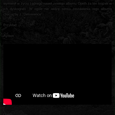
wymienił w życiu żadnego nawet nowego albumu Opeth za ten krążek w
ich dyskografii. W ogóle nie widzę sensu zestawienia tego albumu
chociażby z "Deliverence".
Przykład:
Ayreon
Opeth