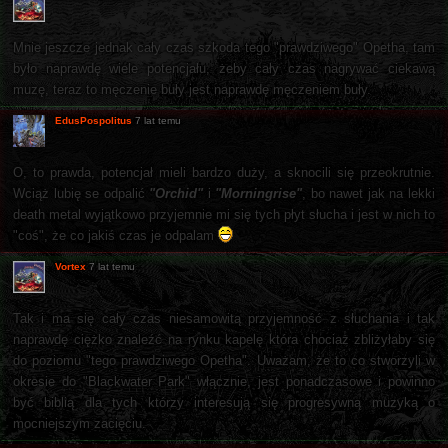
Mnie jeszcze jednak cały czas szkoda tego "prawdziwego" Opetha, tam
było naprawdę wiele potencjału, żeby cały czas nagrywać ciekawą
muzę, teraz to męczenie buły jest naprawdę męczeniem buły.
EdusPospolitus
7 lat temu
O, to prawda, potencjał mieli bardzo duży, a sknocili się przeokrutnie.
Wciąż lubię se odpalić
"Orchid"
i
"Morningrise"
, bo nawet jak na lekki
death metal wyjątkowo przyjemnie mi się tych płyt słucha i jest w nich to
"coś", że co jakiś czas je odpalam
Vortex
7 lat temu
Tak i ma się cały czas niesamowitą przyjemność z słuchania i tak
naprawdę ciężko znaleźć na rynku kapelę która chociaż zbliżyłaby się
do poziomu "tego prawdziwego Opetha". Uważam, że to co stworzyli w
okresie do "Blackwater Park" włącznie, jest ponadczasowe i powinno
być biblią dla tych którzy interesują się progresywną muzyką o
mocniejszym zacięciu.