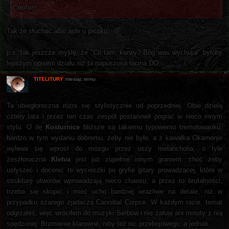
Смрти!!!
Tak że słuchać albo ajde u piczku.
p.s. tak jeszcze myślę, że "Co tam, kurwy? Bóg was wychujał" byłoby
lepszym opisem działu niż ta napuszona łacina DO.
TITELITURY
miesiąc temu
Ta ubiegłoroczna różni się stylistycznie od poprzedniej. Obie dzielą
cztery lata i przez ten czas zespół postanowił pograć w nieco innym
stylu. O ile
Kosturnice
bliższe są takiemu typowemu tremolowanku,
bardzo w tym wydaniu dobremu, żeby nie było, a z kawałka
Okamenje
wylewa się wprost do mózgu przez uszy melancholia, o tyle
zeszłoroczna
Kletva
jest już zupełnie innym graniem, choć żeby
usłyszeć i docenić te wycieczki po gryfie gitary prowadzącej, które w
strukturę utworów wprowadzają nieco chaosu, a przez to brutalności,
trzeba się skupić i mieć ucho bardziej wrażliwe na detale, niż w
przypadku szarego zjadacza Cannibal Corpse. W każdym razie, temat
odgrzałeś, więc wróciłem do muzyki Serbów i nie żałuję ani minuty z nią
spędzonej. Brzmienie klarowne, niby też nic przebojowego, a jednak.