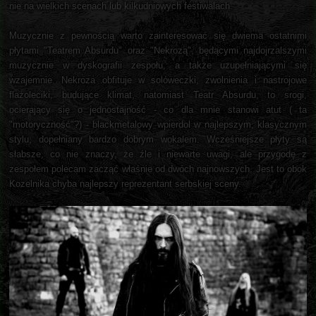
nie na wielkich scenach lub kilkudniowych festiwalach.
Muzycznie z pewnością warto zainteresować się dwiema ostatnimi
płytami "Teatrem Absurdu" oraz "Nekrozą", będącymi najdojrzalszymi
muzycznie w dyskografii zespołu, a także uzupełniającymi się
wzajemnie. Nekroza obfituje w solóweczki, zwolnienia i nastrojowe
flażoleciki, budujące klimat, natomiast Teatr Absurdu, to srogi,
ocierający się o jednostajność - co dla mnie stanowi atut ( ta
"motoryczność"?) - blackmetalowy wpierdol w najlepszym, klasycznym
stylu, dopełniany bardzo dobrym wokalem. Wcześniejsze płyty są
słabsze, co nie znaczy, że źle i niewarte uwagi, ale przygodę z
zespołem polecam zacząć właśnie od dwóch najnowszych. Jest to obok
Kozelnika chyba najlepszy reprezentant serbskiej sceny.