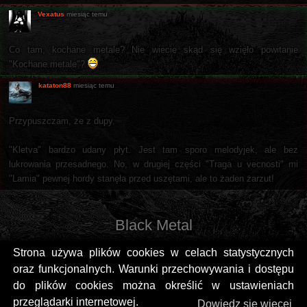
Vexatus
miesiąc temu
Co tam, kochane metale? Nie wiecie skąd się wzięło powitanie
"Kochane metale"?
kataton88
miesiąc temu
Przypuszczam, że z dupy.
"Kletva" bardzo udany płyt. Jest tam sporo melodyjek, ale bez
lukrowania przesadnego. No, w drugiej części "Traga u vecnosti" mi
"Lamia" pewnej hordy stanęła przed uszętami, ale to żaden żarzut!
Black Metal
Strona używa plików cookies w celach statystycznych
oraz funkcjonalnych. Warunki przechowywania i dostępu
do plików cookies można określić w ustawieniach
przeglądarki internetowej.
Dowiedz się więcej