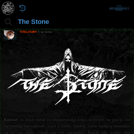
aktualności
The Stone
TITELITURY
5 lat temu
Kamień
, to black metal ze słowiańskiego kraju, w którym nie piszą i nie
wymawiają samogłosek, czyli z Serbii, biednej Serbii będącej dowodem
na to, że multi - kulti się nie sprawdza. Bajzel jaki zrobili tam