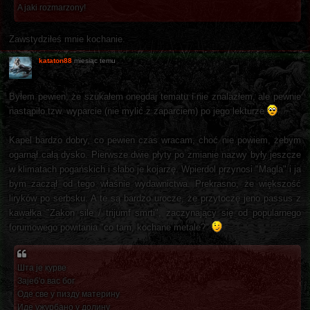
A jaki rozmarzony!
Zawstydziłeś mnie kochanie.
kataton88
miesiąc temu
Byłem pewien, że szukałem onegdaj tematu i nie znalazłem, ale pewnie
nastąpiło tzw. wyparcie (nie mylić z zaparciem) po jego lekturze
Kapel bardzo dobry, co pewien czas wracam, choć nie powiem, żebym
ogarnął całą dysko. Pierwsze dwie płyty po zmianie nazwy były jeszcze
w klimatach pogańskich i słabo je kojarzę. Wpierdol przynosi "Magla" i ja
bym zaczął od tego właśnie wydawnictwa. Prekrasno, że większość
liryków po serbsku. A te są bardzo urocze, że przytoczę jeno passus z
kawałka "Zakon sile / trijumf smrti", zaczynający się od popularnego
forumowego powitania "co tam, kochane metale?"
Шта је курве
Зајеб'о вас бог
Оде све у пизду материну
Иде ужурбано у долину