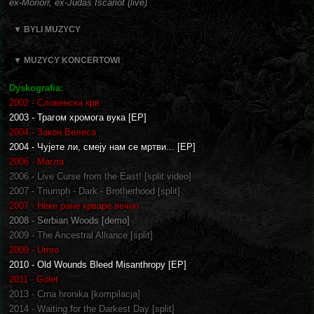
ex-Moriorr, ex-Judas Iscariot (live)
▼ BYLI MUZYCY
▼ MUZYCY KONCERTOWI
Dyskografia:
2002 - Словенска крв
2003 - Трагом хромога вука [EP]
2004 - Закон Велеса
2004 - Чујете ли, смеју нам се мртви... [EP]
2006 - Магла
2006 - Live Curse from the East! [split video]
2007 - Triumph - Dark - Brotherhood [split]
2007 - Неке ране крваре вечно
2008 - Serbian Woods [demo]
2009 - The Ancestral Alliance [split]
2009 - Umro
2010 - Old Wounds Bleed Misanthropy [EP]
2011 - Golet
2013 - Crna hronika [kompilacja]
2014 - Waiting for the Darkest Day [split]