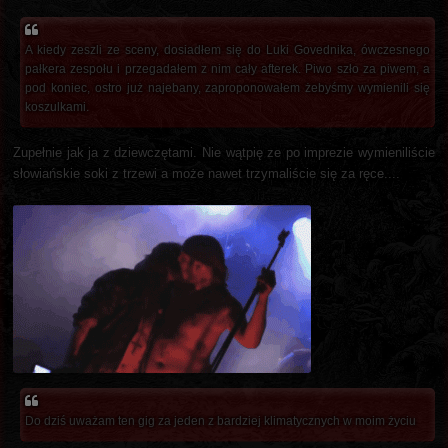
A kiedy zeszli ze sceny, dosiadłem się do Luki Govednika, ówczesnego
pałkera zespołu i przegadałem z nim cały afterek. Piwo szło za piwem, a
pod koniec, ostro już najebany, zaproponowałem żebyśmy wymienili się
koszulkami.
Zupełnie jak ja z dziewczętami. Nie wątpię ze po imprezie wymieniliście
słowiańskie soki z trzewi a może nawet trzymaliście się za ręce....
Do dziś uważam ten gig za jeden z bardziej klimatycznych w moim życiu