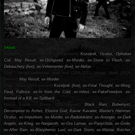
Skład:
Kozeljnik - Guitars, Bass (2001-present)
Kozeljnik, Oculus, Ophidian
Coil, May Result, ex-Disfigured, ex-Murder, ex-Stone to Flesh, ex-
Debauchery (live), ex-Vehementer (live), ex-Nefas
Glad - Vocals (additional; lead live) (2006-2011), Vocals (lead) (2018-
present)
May Result, ex-Murder
Vrag - Bass (2015-present)
Kozeljnik (live), ex-Final Thought, ex-Worg,
Feud, Fullsize, ex-In from the Cold, ex-Infest, ex-FakeFreedom, ex-
Instead of a Kill, ex-Spitback
Honza Kapák - Drums (2017-present)
Black Rain, Bohemyst,
Decompose to Ashes, Elusive God, Kaviar Kavalier, Master's Hammer,
Oculus, ex-Impuritum, ex-Murder, ex-Radiolokátor, ex-Avenger, ex-Dark
Angels, ex-Krieg, ex-Nargaroth, ex-Ora Lamae, ex-Panychida, ex-Gride,
ex-After Rain, ex-Blasphemic Lust, ex-Dark Storm, ex-Maniac Butcher,