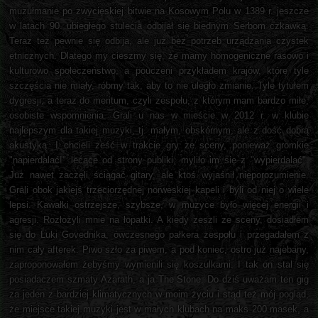
muzułmanie po zwycięskiej bitwie na Kosowym Polu w 1389 r. jeszcze
w latach 90. ubiegłego stulecia odbijał się biednym Serbom czkawką.
Teraz też pewnie się odbija, ale już bez potrzeb urządzania czystek
etnicznych. Dlatego my cieszmy się, że mamy homogeniczne rasowo i
kulturowo społeczeństwo, a pouczeni przykładem krajów, które tyle
szczęścia nie miały, róbmy tak, aby to nie uległo zmianie. Tyle tytułem
dygresji, a teraz do meritum, czyli zespołu, z którym mam bardzo miłe,
osobiste wspomnienia. Grali u nas w mieście w 2012 r. w klubie
najlepszym dla takiej muzyki, tj. małym, obskórnym, ale z dość dobrą
akustyką. I chcieli ześć w trakcie gry ze sceny, ponieważ gromkie
"napierdalać!" lecące od strony publiki, myliło im się z "wypierdalać".
Już nawet zaczęli ściągać gitary, ale ktoś wyjaśnił nieporozumienie.
Grali obok jakiejś trzeciorzędnej norweskiej kapeli i byli od niej o wiele
lepsi. Kawałki ostrzejsze, szybsze, w muzyce było więcej energii i
agresji. Rozłożyli mnie na łopatki. A kiedy zeszli ze sceny, dosiadłem
się do Luki Govednika, ówczesnego pałkera zespołu i przegadałem z
nim cały afterek. Piwo szło za piwem, a pod koniec, ostro już najebany,
zaproponowałem żebyśmy wymienili się koszulkami. I tak on stal się
posiadaczem szmaty Azarath, a ja The Stone. Do dziś uważam ten gig
za jeden z bardziej klimatycznych w moim życiu i stąd też mój pogląd,
że miejsce takiej muzyki jest w małych klubach na maks 200 masek, a