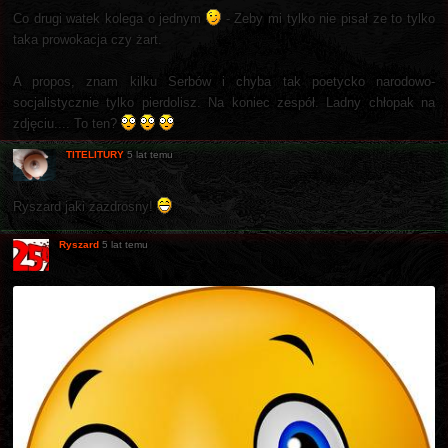
Co drugi watek kolega o jednym
- Zeby mi tylko nie pisał ze to tylko
taka prowokacja czy żart.
A propos, znam kilku Serbów i chyba tak poetycko narodowo-
socjalistycznie tylko pierdolisz. Na koniec zespół. Ladny chłopak na
zdjęciu.... To ten?
TITELITURY
5 lat temu
Ryszard jaki zazdrosny!
Ryszard
5 lat temu