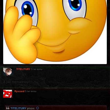
TITELITURY
5 lat temu
A jaki rozmarzony!
Ryszard
5 lat temu
TITELITURY
pisze: