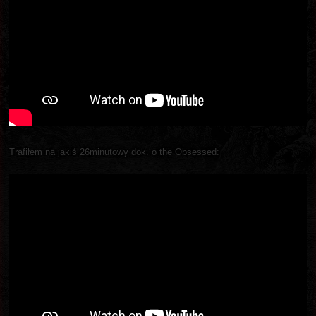
Trafiłem na jakiś 26minutowy dok. o the Obsessed: