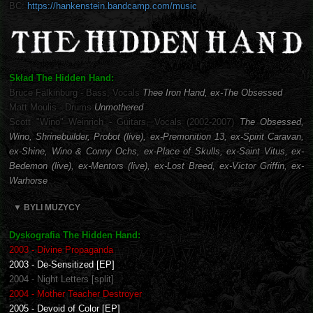
BC:
https://hankenstein.bandcamp.com/music
Skład The Hidden Hand:
Bruce Falkinburg - Bass, Vocals
Thee Iron Hand, ex-The Obsessed
Matt Moulis - Drums
Unmothered
Scott "Wino" Weinrich - Guitars, Vocals (2002-2007)
The Obsessed,
Wino, Shrinebuilder, Probot (live), ex-Premonition 13, ex-Spirit Caravan,
ex-Shine, Wino & Conny Ochs, ex-Place of Skulls, ex-Saint Vitus, ex-
Bedemon (live), ex-Mentors (live), ex-Lost Breed, ex-Victor Griffin, ex-
Warhorse
▼ BYLI MUZYCY
Dyskografia The Hidden Hand:
2003 - Divine Propaganda
2003 - De-Sensitized [EP]
2004 - Night Letters [split]
2004 - Mother Teacher Destroyer
2005 - Devoid of Color [EP]