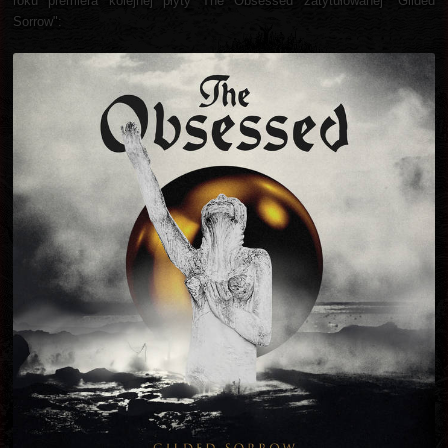
roku premiera kolejnej płyty The Obsessed zatytułowanej "Gilded
Sorrow":