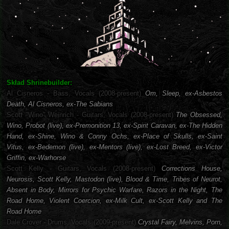
Skład Shrinebuilder:
Al Cisneros - Bass, Vocals (2008-present)
Om, Sleep, ex-Asbestos
Death, Al Cisneros, ex-The Sabians
Scott "Wino" Weinrich - Guitars, Vocals (2008-present)
The Obsessed,
Wino, Probot (live), ex-Premonition 13, ex-Spirit Caravan, ex-The Hidden
Hand, ex-Shine, Wino & Conny Ochs, ex-Place of Skulls, ex-Saint
Vitus, ex-Bedemon (live), ex-Mentors (live), ex-Lost Breed, ex-Victor
Griffin, ex-Warhorse
Scott Kelly - Guitars, Vocals (2008-present)
Corrections House,
Neurosis, Scott Kelly, Mastodon (live), Blood & Time, Tribes of Neurot,
Absent in Body, Mirrors for Psychic Warfare, Razors in the Night, The
Road Home, Violent Coercion, ex-Milk Cult, ex-Scott Kelly and The
Road Home
Dale Crover - Drums, Vocals (2009-present)
Crystal Fairy, Melvins, Porn,