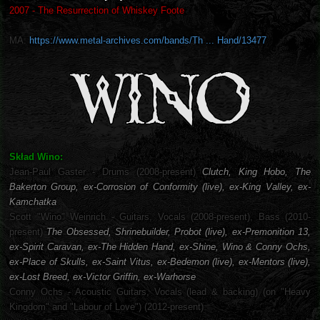
2007 - The Resurrection of Whiskey Foote
MA:
https://www.metal-archives.com/bands/Th ... Hand/13477
Skład Wino:
Jean-Paul Gaster - Drums (2008-present)
Clutch, King Hobo, The
Bakerton Group, ex-Corrosion of Conformity (live), ex-King Valley, ex-
Kamchatka
Scott "Wino" Weinrich - Guitars, Vocals (2008-present), Bass (2010-
present)
The Obsessed, Shrinebuilder, Probot (live), ex-Premonition 13,
ex-Spirit Caravan, ex-The Hidden Hand, ex-Shine, Wino & Conny Ochs,
ex-Place of Skulls, ex-Saint Vitus, ex-Bedemon (live), ex-Mentors (live),
ex-Lost Breed, ex-Victor Griffin, ex-Warhorse
Conny Ochs - Acoustic Guitars, Vocals (lead & backing) (on "Heavy
Kingdom" and "Labour of Love") (2012-present)