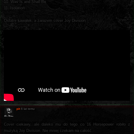
10. Was Is and Shall Be
11. Isolation
Ostatni kawałek, a zarazem cover Joy Division
pit
6 lat temu
Cover ciekawy, ale daleko mu do tego co 16 Horsepower robiło z
muzyką Joy Division. Nie mniej czekam na całość.