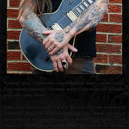
Poniekąd ojciec i ambasador amerykańskiego doom i stoner metalu.
Żywa legenda spalonego i smutnego grania. Charyzmatyczny wokalista,
gitarzysta i autor tekstów.
Robert Scott Weinrich urodził się w 28 września 1961 roku w niewielkim
miasteczku Rockville w stanie Maryland. Do grania na gitarze
zainspirowali go tacy wykonawcy jak The Monkees, The Beatles, Frank
Zappa, Jimi Hendrix i Black Sabbath. Wielce wpływowi byli też dla niego