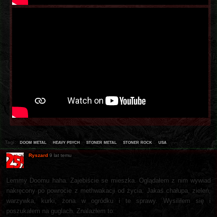
doom metal
heavy psych
stoner metal
stoner rock
usa
Tagi:
Ryszard
9 lat temu
Lemmy Doomu haha. Zajebiście se mieszka. Oglądałem z nim wywiad
nakręcony po powrocie z methwakacji od życia. Jakaś chałupa, zieleń,
warzywka, kurki, żona w ogródku i te sprawy. Wysiliłem się i
poszukałem na guglach. Znalazłem to: