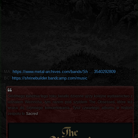
MA:
https://www.metal-archives.com/bands/Sh ... 3540292809
BC:
https://shrinebuilder.bandcamp.com/music
Siódmego kwietnia tego roku światło dzienne ujrzy kolejne wydawnictwo z
udziałem Weinricha, tym razem pod szyldem The Obsessed, które też
wraca do czynnego koncertowania. Tytuł czwartego albumu w historii
zespołu to
Sacred
.