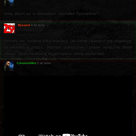
nowy album juz w internetach, słuchałeś Ryszardzie?
Ryszard
9 lat temu
niestety nie. ostatnie kilka miesięcy, jak celnie zauważył jogi dogadując
mi tekstem o sladżu, słucham praktycznie i prawie wyłącznie death
metalu. może na wiosnę mi pprzejdzie, wtedy posłucham...
CzłowiekMłot
9 lat temu