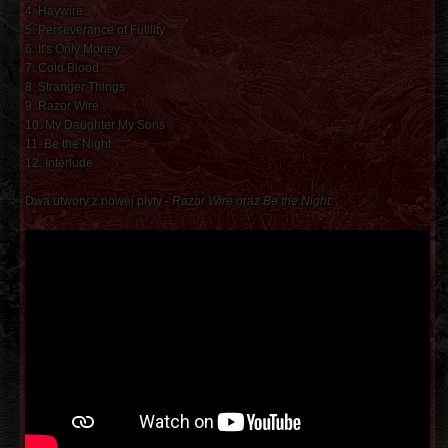
4. Haywire
5. Perseverance of Futility
6. It's Only Money
7. Cold Blood
8. Stranger Things
9. Razor Wire
10. My Daughter My Sons
11. Be the Night
12. Interlude
Dwa utwory z nowej płyty -
Razor Wire
oraz
Be the Night
: