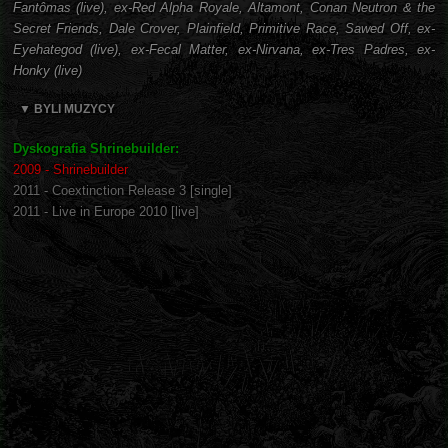
Fantômas (live), ex-Red Alpha Royale, Altamont, Conan Neutron & the
Secret Friends, Dale Crover, Plainfield, Primitive Race, Sawed Off, ex-
Eyehategod (live), ex-Fecal Matter, ex-Nirvana, ex-Tres Padres, ex-
Honky (live)
▼ BYLI MUZYCY
Dyskografia Shrinebuilder:
2009 - Shrinebuilder
2011 - Coextinction Release 3 [single]
2011 - Live in Europe 2010 [live]