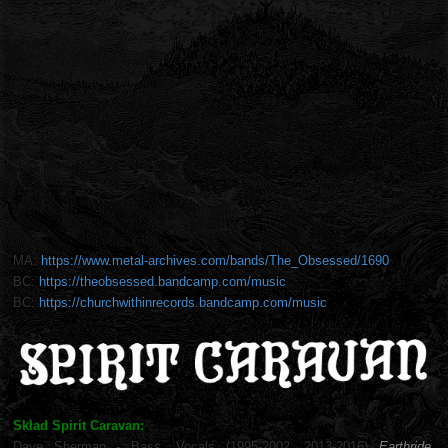
MA:
https://www.metal-archives.com/bands/The_Obsessed/1690
BC:
https://theobsessed.bandcamp.com/music
BC:
https://churchwithinrecords.bandcamp.com/music
Skład Spirit Caravan:
Dave Sherman - Bass, Vocals (1995-2002, 2013-2016)
Earthride,