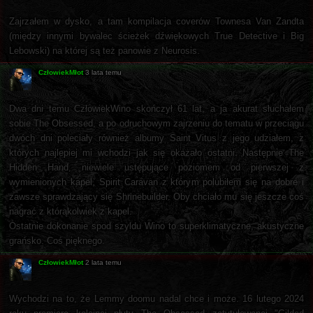
Zajrzałem w dysko, a tam kompilacja coverów Townesa Van Zandta
(między innymi bywalec ścieżek dźwiękowych True Detective i Big
Lebowski) na której są też panowie z Neurosis.
CzłowiekMłot
3 lata temu
Dwa dni temu CzłowiekWino skończył 61 lat, a ja akurat słuchałem
sobie The Obsessed, a po odruchowym zajrzeniu do tematu w przeciągu
dwóch dni poleciały również albumy Saint Vitus z jego udziałem, z
których najlepiej mi wchodzi jak się okazało ostatni. Następnie The
Hidden Hand, niewiele ustępujące poziomem od pierwszej z
wymienionych kapel, Spirit Caravan z którym polubiłem się na dobre i
zawsze sprawdzający się Shrinebuilder. Oby chciało mu się jeszcze coś
nagrać z którąkolwiek z kapel.
Ostatnie dokonanie spod szyldu Wino to superklimatyczne, akustyczne
grańsko. Coś pięknego.
CzłowiekMłot
2 lata temu
Wychodzi na to, że Lemmy doomu nadal chce i może. 16 lutego 2024