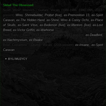
Skład The Obsessed:
Scott "Wino" Weinrich - Guitars, Vocals (1980-1986, 1990-1995, 2012-
present)
Wino, Shrinebuilder, Probot (live), ex-Premonition 13, ex-Spirit
Caravan, ex-The Hidden Hand, ex-Shine, Wino & Conny Ochs, ex-Place
of Skulls, ex-Saint Vitus, ex-Bedemon (live), ex-Mentors (live), ex-Lost
Breed, ex-Victor Griffin, ex-Warhorse
Reid Raley - Bass (2013-present), Vocals (2017-present)
ex-Deadbird,
ex-Nachtmystium, ex-Rwake
Brian Costantino - Drums, Vocals (2016-present)
ex-Insane, ex-Spirit
Caravan
▼ BYLI MUZYCY