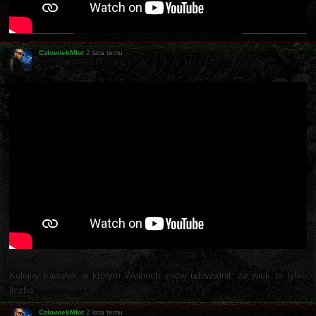
CzłowiekMłot
2 lata temu
Kolejny kawałek w którym Weinrich znów udowodnił, że wiek to tylko
liczba.
CzłowiekMłot
2 lata temu