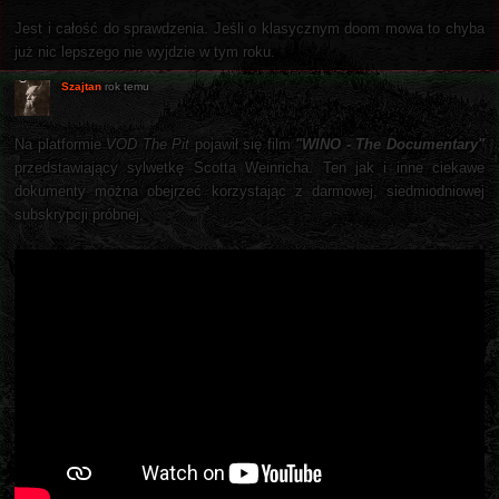
Jest i całość do sprawdzenia. Jeśli o klasycznym doom mowa to chyba
już nic lepszego nie wyjdzie w tym roku.
Szajtan
rok temu
Na platformie
VOD The Pit
pojawił się film
"WINO - The Documentary"
przedstawiający sylwetkę Scotta Weinricha. Ten jak i inne ciekawe
dokumenty można obejrzeć korzystając z darmowej, siedmiodniowej
subskrypcji próbnej.