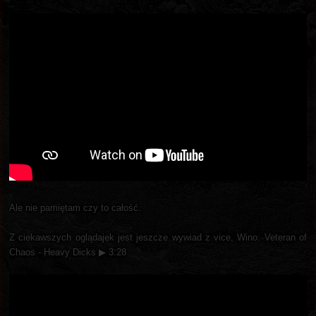
Ale nie pamiętam czy to całość.
Z ciekawszych oglądajek jest jeszcze wywiad z vice, Wino: Veteran of
Chaos - Heavy Dicks ▶ 3:28