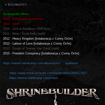
▼ BYLI MUZYCY
Dyskografia Wino:
2009 - Punctuated Equilibrium
2010 - Adrift
2010 - Live at Roadburn 2009 [live]
2011 - Wino / Scott Kelly [split]
2012 - Heavy Kingdom [kolaboracja z Conny Ochs]
2012 - Labour of Love [kolaboracja z Conny Ochs]
2012 - Songs of Townes Van Zandt [split]
2015 - Freedom Conspiracy [kolaboracja z Conny Ochs]
https://winosl.bandcamp.com/album/punct ... quilibrium
MA:
https://www.metal-archives.com/bands/Wino/3540271827
BC:
https://winosl.bandcamp.com/music