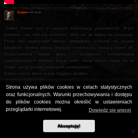
Szajtan
rok temu
"Gilded Sorrow"
jest w zasadzie kontynuacją poprzedniczki. Brzmi
podobnie i ma zbliżoną atmosferę.
Wino
już od dawna nie poszukuje.
Przez lata wypracował własny, sprawdzony schemat na pisanie
kawałków. Średnie tempo. Wyraźny, motoryczny, niosący numer riff.
Rozpoznawalna barwa głosu i umiejętność komponowania
zapamiętywanych refrenów. Każdy utwór równie dobrze nadaje się na
singiel, każdy posiada pierwiastek przebojowości.
Kolejny mocny album w jego bogatym dorobku.
Szajtan
9 mies. temu
Strona używa plików cookies w celach statystycznych
oraz funkcjonalnych. Warunki przechowywania i dostępu
Scott z kolejną solową płytą.
do plików cookies można określić w ustawieniach
przeglądarki internetowej.
Dowiedz się więcej
Akceptuję!