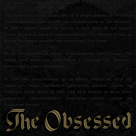
The Stooges, The Dictators i The Saints.
Jego kariera muzyczna rozpoczęła się w drugiej połowie lat 70-tych w
zespole Warhorse, które w 1980 roku zmieniło nazwę na The Obsessed.
W 1986 r. opuścił zespół, by tworzyć w Saint Vitus. W tym samym
czasie plumkał na basie w heavy metalowym The Mentors, a parę lat
później wspomagał wokalnie hard rockowców z Lost Breed.
Muzyk ten współtworzył również stoner/doomowe Spirit Caravan, The
Hidden hand, Wino oraz nagrał album z członkami Om, Neurosis i
Melvins pod szyldem Shrinebuilder.
W 2004 roku sklasyfikowano go na 64-tym miejscu na liście 100
najlepszych heavy metalowych gitarzystów wszech czasów wg
magazynu Guitar World. W 2009 zajął 44-te miejsce na liście 50-ciu
najlepszych heavymetalowych frontmanów wszech czasów wg
Roadrunner Records.