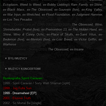
Ectoplasm, Weed Is Weed, ex-Bobby Liebling's Ram Family, ex-Shine,
ex-Black Mass, ex-The Obsessed, ex-Sourvein (live), ex-King Valley,
ex-War Injun, ex-Wretched, ex-Flood Foundation, ex-Judgment Hammer,
ex-Los Tres Pesados
Wino - Guitars, Vocals (1995-2002, 2013-2016)
The Obsessed, Wino,
Shrinebuilder, Probot (live), ex-Premonition 13, ex-The Hidden Hand, ex-
Shine, Wino & Conny Ochs, ex-Place of Skulls, ex-Saint Vitus, ex-
Bedemon (live), ex-Mentors (live), ex-Lost Breed, ex-Victor Griffin, ex-
Warhorse
Brian Costantino - Drums (2016)
The Obsessed, ex-Insane
▼ BYLI MUZYCY
▼ MUZYCY KONCERTOWI
Dyskografia Spirit Caravan:
1999 - Spirit Caravan / Sixty Watt Shaman [split]
1999 - Jug Fulla Sun
1999 - Dreamwheel [EP]
2001 - Elusive Truth
2002 - So Mortal Be [single]