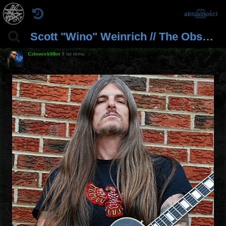
aktualności
Scott "Wino" Weinrich // The Obsessed, Spirit Caravan, The Hidden Hand, Wino, Shrinebuilder
CzłowiekMłot
9 lat temu