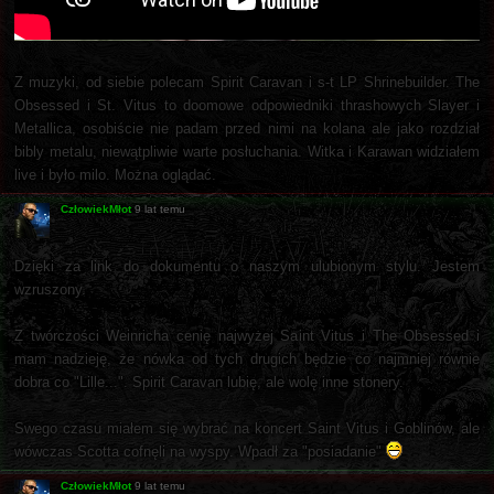
Z muzyki, od siebie polecam Spirit Caravan i s-t LP Shrinebuilder. The
Obsessed i St. Vitus to doomowe odpowiedniki thrashowych Slayer i
Metallica, osobiście nie padam przed nimi na kolana ale jako rozdział
bibly metalu, niewątpliwie warte posłuchania. Witka i Karawan widziałem
live i było milo. Można oglądać.
CzłowiekMłot
9 lat temu
Dzięki za link do dokumentu o naszym ulubionym stylu. Jestem
wzruszony.
Z twórczości Weinricha cenię najwyżej Saint Vitus i The Obsessed i
mam nadzieję, że nówka od tych drugich będzie co najmniej równie
dobra co "Lille...". Spirit Caravan lubię, ale wolę inne stonery.
Swego czasu miałem się wybrać na koncert Saint Vitus i Goblinów, ale
wówczas Scotta cofnęli na wyspy. Wpadł za "posiadanie"
CzłowiekMłot
9 lat temu