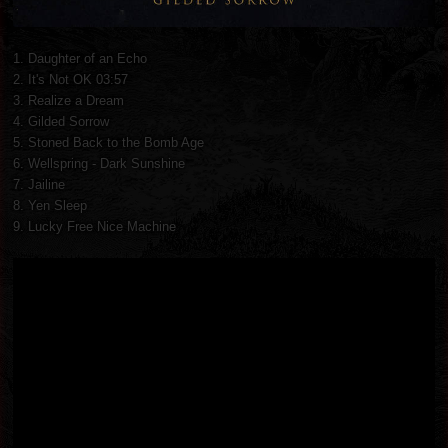
1. Daughter of an Echo
2. It's Not OK 03:57
3. Realize a Dream
4. Gilded Sorrow
5. Stoned Back to the Bomb Age
6. Wellspring - Dark Sunshine
7. Jailine
8. Yen Sleep
9. Lucky Free Nice Machine