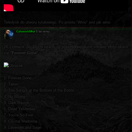
Teledysk do utworu tytułowego. Po prostu "Wino" jest jak wino.
CzłowiekMłot
6 lat temu
26 czerwca, po 10-ciu latach od poprzedniej dużej solowej płyty ukaże
się
"Forever Gone"
:
1. Forever Gone
2. Taken
3. The Song's at the Bottom of the Bottle
4. No Wrong
5. Dark Ravine
6. Dead Yesterday
7. You're So Fine
8. Crystal Madonna
9. Lavender and Sage