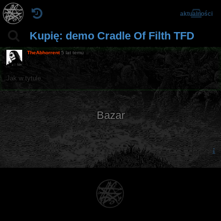
aktualności
Kupię: demo Cradle Of Filth TFD
TheAbhorrent
5 lat temu
Jak w tytule.
Bazar