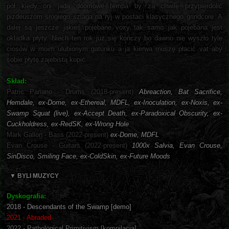
pół kiedy oni jadą doomowe tempa by za chwilę przypierdolić
pizdeuszom srogiego szlaga na ryj w postaci klasycznego grindcore. A
dalej są jeszcze jakieś pojebane voxy tak samo jak pojebana jest
okładka płyty. Niech ten rok już się kończy bo dawno nie wyszło tyle
ciosów w moim ulubionym gatunku a ja kierwa muszę płacić vat aby
sobie płytę zajebistą kupić.
Skład:
Patric Pariano - Drums (2018-present)
Abreaction, Bat Sacrifice,
Hemdale, ex-Dome, ex-Ethereal, MDFL, ex-Inoculation, ex-Noxis, ex-
Swamp Squat (live), ex-Accept Death, ex-Paradoxical Obscurity, ex-
Cuckholdress, ex-RedSK, ex-Wrong Hole
Mark Gallon - Bass (2022-present)
ex-Dome, MDFL
Evan Crouse - Guitars (2022-present)
1000x Salvia, Evan Crouse,
SinDisco, Smiling Face, ex-ColdSkin, ex-Future Moods
▼ BYLI MUZYCY
Dyskografia:
2018 - Descendants of the Swamp [demo]
2021 - Abraded
2022 - Pathological Primitivism [kompilacja]