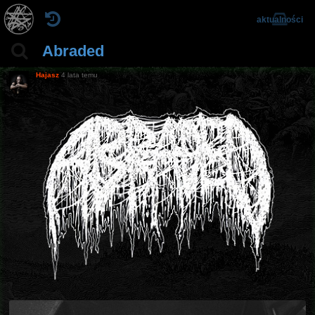
aktualności
Abraded
Hajasz
4 lata temu