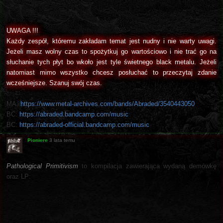
UWAGA !!!
Każdy zespół, któremu zakładam temat jest nudny i nie warty uwagi.
Jeżeli masz wolny czas to spożytkuj go wartościowo i nie trać go na
słuchanie tych płyt bo wkoło jest tyle świetnego black metalu. Jeżeli
natomiast mimo wszystko chcesz posłuchać to przeczytaj zdanie
wcześniejsze. Szanuj swój czas.
MA:
https://www.metal-archives.com/bands/Abraded/3540443050
BC:
https://abraded.bandcamp.com/music
BC:
https://abraded-official.bandcamp.com/music
Pioniere
3 lata temu
Pathological Primitivism
to kompilacja zawierająca wydaną demówkę
oraz LP: