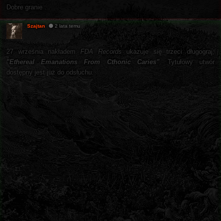
Dobre granie .
Szajtan
2 lata temu
27 września nakładem
FDA Records
ukazuje się trzeci długograj,
"Ethereal Emanations From Cthonic Caries"
. Tytułowy utwór
dostępny jest już do odsłuchu.