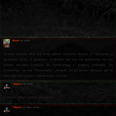
Blind
rok temu
Dziwna sprawa. Miał się nowy album rzekomo ukazać 27 września, a
wszędzie cisza. U wydawcy w sklepie nie ma, na bandcamp nie ma
(nawet wrzutka Szajtana do bandcampa z singlem zniknęła), na
streamingu nie ma. Pomyślałby człowiek, że po prostu obsuwa, ale to
dlaczego ten singiel z bandcampa zniknął?
Hajasz
rok temu
Podobno album został skasowany.
Hajasz
11 mies. temu