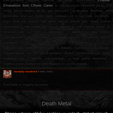
zdecydowanie nagrany bardziej na luzie, tymczasem
Ethereal
Emanations from Cthonic Caries
to masakryczne lutowanie przez 25
minut. Album idealny na dni, gdy wszystko Cię wkurwia. Niemniej, nie
przestanie mnie już chyba nigdy ciekawić, co to się stało, że album,
który miał się ukazać rok temu tak po prostu bez słowa został
skasowany i nikt nawet nie raczył napisać o tym choćby słowa. A
przecież tam już były i zapowiedzi, i jeden czy dwa utwory
udostępnione. Nie pamiętam podobnej sytuacji z jakimś innym
zespołem.
Tak czy siak, dobrze, że wrócili i w dodatku zaskoczyli - bo takiego
masakrowania się nie spodziewałem. Byłem przekonany, że będą
pogłębiać luz z albumu poprzedniego, a tutaj pełna ekstrema i
zagęszczenie. Powyższy post Hajasza to czysta prawda.
mentally murdered
9 mies. temu
Paskudne te triggery na nówce.
Death Metal