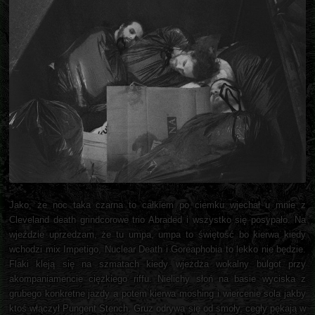
Jako, że noc taka czarna to całkiem po ciemku wjechał u mnie z
Cleveland death grindcorowe trio Abraded i wszystko się posypało. Na
wjeździe uprzedzam, że tu umpa, umpa to świętość bo kierwa kiedy
wchodzi mix Impetigo, Nuclear Death i Goreaphobia to lekko nie będzie.
Flaki kleją się na szmatach kiedy wjeżdża wokalny bulgot przy
akompaniamencie ciężkiego riffu. Nielichy słoń na basie wyciska z
grubego konkretne jazdy a potem kierwa moshing i wiercenie sola jakby
ktoś włączył Pungent Stench. Gruz odrywa się od smoły, cegły pękają w