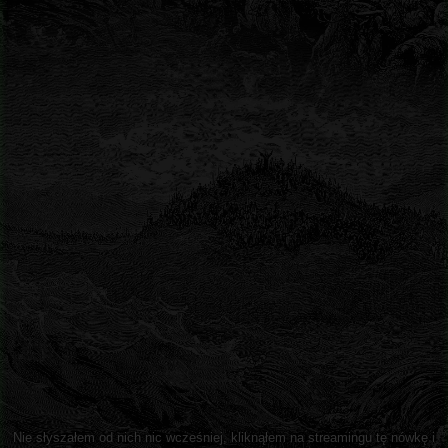
Nie słyszałem od nich nic wcześniej, kliknąłem na streamingu tę nówkę i