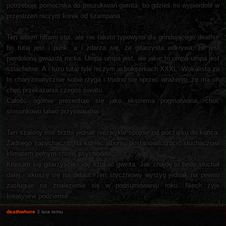
potrzebuję pomocnika do poszukiwań gwinta, bo gdzieś mi wypierdolił w
przestrzeń niczym korek od szampana.
Ten album riffami stoi, ale nie takimi typowymi dla grindującego deathu,
bo tutaj jest i punk, a i zdarza się, że gitarzysta odkrywa, że jest
pierdoloną gwiazdą rocka. Umpa umpa jest, ale jakie to umpa umpa jest
szlachetne. A i luzu tutaj tyle niczym w bokserkach XXXL. Wokalista za
to charyzmatycznie sobie rzyga i trudno się oprzeć wrażeniu, że ma on
chęć przekazania czegoś światu.
Całość ogólnie prezentuje się jako ekstrema pogmatwana, choć
stosunkowo łatwo przyswajalna.
Ten szalony mix brzmi jednak niezwykle spójnie od początku do końca.
Żadnego zapychacza. Na koniec albumu postanowili rzucić słuchaczowi
klimatem pełnym chorej psychodelii.
Kłaniam się gitarzyście i idę szukać gwinta. Jak znajdę to będę słuchał
dalej i skuszę się na debiut. Ten styczniowy wyrzyg jednak na pewno
zasługuje na znalezienie się w podsumowaniu roku. Niech żyje
kreatywne podziemie.
deathwhore
3 lata temu