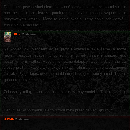
Debiutu na pewno słuchałem, ale widać klasycznie nie chciało mi się nic
napisać i nie za bsrdzo pamiętam oprócz mglistego wspomnienia
pozytywnych wrażeń. Może to dobra okazja, żeby sobie odświeżyć i
znów nic nie napisać?
Blind
2 lata temu
Na koniec roku wróciłem do tej płyty i wrażenie takie same, a może
nawet i jeszcze lepsze niż pół roku temu, gdy pisałem poprzedniego
posta w tym wątku. Absolutnie rozpierdalający album. Japa się aż
cieszy jak taka kapela wyskakuje znikąd i robi masakrę nienarodzonego,
że tak użyję Hajaszowej nomenklatury. I błogosławiony niech będzie
gość na grubym.
Zabawa rytmiką, świdrujące tremola, doły, psychodelia. Taki to właśnie
album.
Debiut jest w porządku, ale to przystawka przed daniem głównym.
HUMAN
2 lata temu