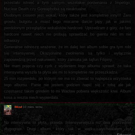
przestało istnieć a tym samym wszelakie porównania z Impetigo,
Nuclear Death czy Goreaphobia są nieaktualne.
Osobnym ciosem jest wokal, który także jest kompletnie inny!!! Zero
growlu, bulgotu a miast tego mocarne darcie japy jak w jakimś
pierdolonym przeglądzie wokalistów hardcore. Uprzedzam z góry, że fani
hardcore nawet niech nie próbują sprawdzać bo gwintu nikt im nie
odtworzy.
Generalnie odnoszę wrażenie, że im dalej ten album sobie gra tym robi
się intensywniej. Okazjonalne zwolnienia są tylko i wyłącznie
zapowiedzią przed nakurwem, który zamiata jak tajfun Filipiny.
Nie mam pojęcia czy cyrk z wydaniem tego albumu sprawił, że taka
intensywna wyszła ta płyta ale mi to kompletnie nie przeszkadza.
25 min rozpierdolu, po którym nie ma co zbierać to najlepsza wizytówka
tego albumu. Panie nie jestem godzien napić się z tobą ale jak
częstujesz takim grindem to mi Wacław pobiera większość krwi. Album
kosa a reszta niech wypierdala.
Blind
10 mies. temu
No intensywna to płyta, prawda. Intensywniejsza niż dwa poprzednie
długograje. Drugi album, który tak w wątku wychwalałem był