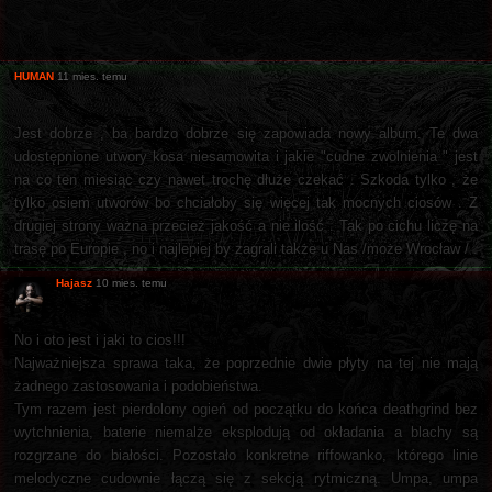
HUMAN
11 mies. temu
Jest dobrze , ba bardzo dobrze się zapowiada nowy album. Te dwa
udostępnione utwory kosa niesamowita i jakie "cudne zwolnienia " jest
na co ten miesiąc czy nawet trochę dłuże czekać . Szkoda tylko , że
tylko osiem utworów bo chciałoby się więcej tak mocnych ciosów . Z
drugiej strony ważna przecież jakość a nie ilość . Tak po cichu liczę na
trasę po Europie , no i najlepiej by zagrali także u Nas /może Wrocław / .
Hajasz
10 mies. temu
No i oto jest i jaki to cios!!!
Najważniejsza sprawa taka, że poprzednie dwie płyty na tej nie mają
żadnego zastosowania i podobieństwa.
Tym razem jest pierdolony ogień od początku do końca deathgrind bez
wytchnienia, baterie niemalże eksplodują od okładania a blachy są
rozgrzane do białości. Pozostało konkretne riffowanko, którego linie
melodyczne cudownie łączą się z sekcją rytmiczną. Umpa, umpa