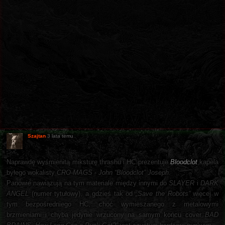
Szajtan
3 lata temu
Naprawdę wyśmienitą miksturę thrashu i HC prezentuje
Bloodclot
,kapela
byłego wokalisty
CRO-MAGS
-
John “Bloodclot” Joseph
.
Panowie nawiązują na tym materiale między innymi do
SLAYER
i
DARK
ANGEL
(numer tytułowy), a gdzieś tak od
„Save the Robots”
więcej w
tym bezpośredniego HC, choć wymieszanego z metalowymi
brzmieniami i chyba jedynie wrzucony na samym końcu cover
BAD