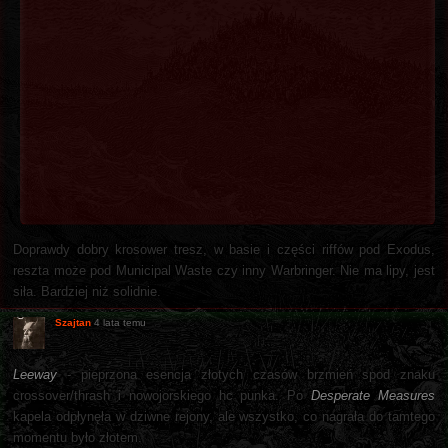
Doprawdy dobry krosower tresz, w basie i części riffów pod Exodus,
reszta może pod Municipal Waste czy inny Warbringer. Nie ma lipy, jest
siła. Bardziej niż solidnie.
Szajtan
4 lata temu
Leeway
- pieprzona esencja złotych czasów brzmień spod znaku
crossover/thrash i nowojorskiego hc punka. Po
Desperate Measures
kapela odpłynęła w dziwne rejony, ale wszystko, co nagrała do tamtego
momentu było złotem.