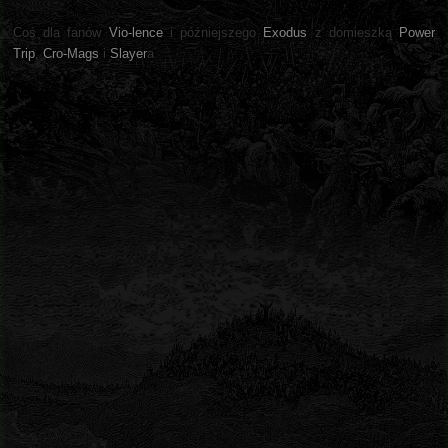
Coś dla fanów
Vio-lence
i późniejszego
Exodus
z domieszką
Power
Trip
,
Cro-Mags
i
Slayer
a