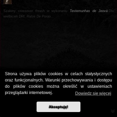
Szalony crossover thrash w wykonaniu
Testemunhas de Jeová
.Dla
wielbicieli
DRI
,
Ratos De Porao
...
Strona używa plików cookies w celach statystycznych
oraz funkcjonalnych. Warunki przechowywania i dostępu
do plików cookies można określić w ustawieniach
przeglądarki internetowej.
Dowiedz się więcej
Akceptuję!