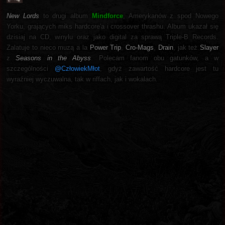
New Lords
to drugi album
Mindforce
, Amerykanów z spod Nowego
Yorku, grających miks hardcore'a i crossover thrashu. Album ukazał się
dzisiaj na CD, winylu oraz jako digital za sprawą Triple-B Records.
Zalatuje to nieco muzą a la
Power Trip
,
Cro-Mags
,
Drain
, jak też
Slayer
z
Seasons in the Abyss
. Polecam fanom obu gatunków, a w
szczególności
@CzłowiekMłot
, gdyż zawartość hardcore jest tu
wyraźniej wyczuwalna, tak w riffach, jak i wokalach.