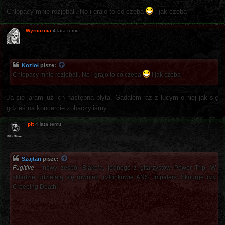
Chłopacy mnie rozjebali. No i grajo to co czeba
i jak czeba
Wyrocznia
4 lata temu
Kozioł
pisze:
Chłopacy mnie rozjebali. No i grajo to co czeba
i jak czeba
Ja się jaram już ich następną płyta. Gadałem raz z lucym o niej jak się
gdzieś na koncercie zobaczyliśmy
pit
4 lata temu
Szajtan
pisze:
Fugitive
- nowy zespół Blake’a, jednego z gitarzystów Power Trip. W
składzie udzielają się również, członkowie ANS, Impalers, Skourge czy
Creeping Death!