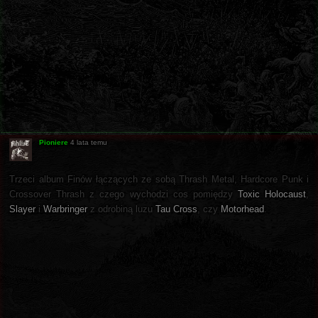
Pioniere
4 lata temu
Trzeci album Finów łączących ze sobą Thrash Metal, Hardcore Punk i
Crossover Thrash z czego wychodzi cos pomiędzy
Toxic Holocaust
,
Slayer
i
Warbringer
z odrobiną luzu
Tau Cross
, czy
Motorhead
.