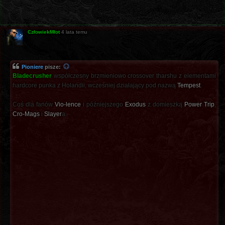
CzłowiekMłot
4 lata temu
Pioniere
pisze:
Bladecrusher
współczesny brzmieniowo crossover tharshu z elementami
hardcore punka z Holandii, wcześniej działający pod nazwą
Tempest
.
Coś dla fanów
Vio-lence
i późniejszego
Exodus
z domieszką
Power Trip
,
Cro-Mags
i
Slayer
a