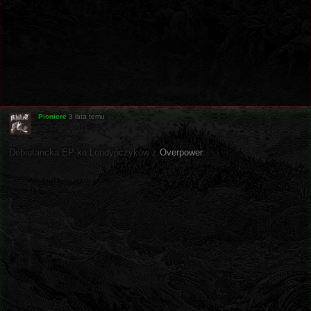
Pioniere
3 lata temu
Debiutancka EP-ka Londyńczyków z
Overpower
: