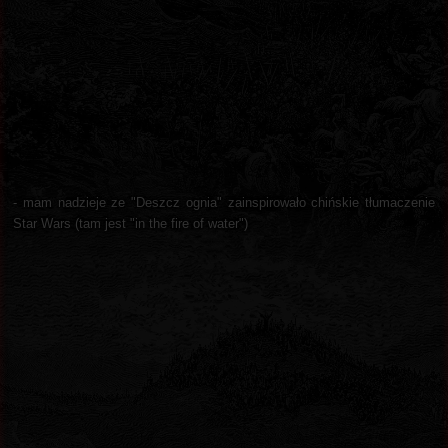
- mam nadzieje ze "Deszcz ognia" zainspirowało chińskie tłumaczenie
Star Wars (tam jest "in the fire of water")