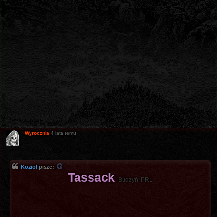
Wyrocznia
4 lata temu
Kozioł
pisze:
Tassack
- Budzyń, PRL