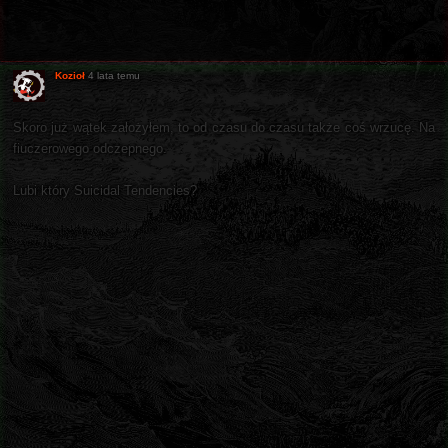
Kozioł
4 lata temu
Skoro już wątek założyłem, to od czasu do czasu także coś wrzucę. Na
fiuczerowego odczepnego.
Lubi który Suicidal Tendencies?