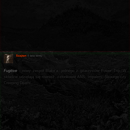
Szajtan
4 lata temu
Fugitive
- nowy zespół Blake’a, jednego z gitarzystów Power Trip. W
składzie udzielają się również, członkowie ANS, Impalers, Skourge czy
Creeping Death!