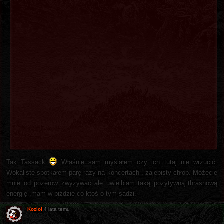
Tak Tassack
Właśnie sam myślałem czy ich tutaj nie wrzucić.
Wokaliste spotkałem parę razy na koncertach , zajebisty chłop. Możecie
mnie od pozerów zwyzywać ale uwielbiam taką pozytywną thrashową
energię ,mam w piździe co ktoś o tym sądzi.
Kozioł
4 lata temu