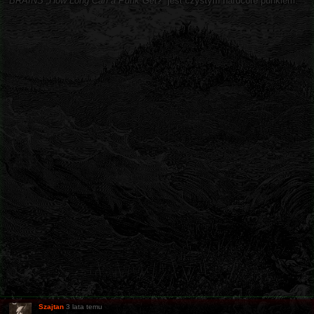
BRAINS
„How Long Can a Punk Get?”
jest czystym hardcore punkiem.
Szajtan
3 lata temu