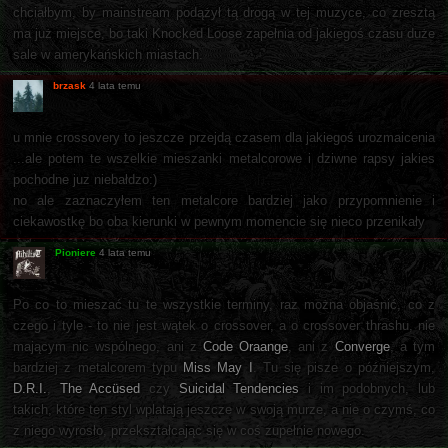
chciałbym, by mainstream podążył tą drogą w tej muzyce, co zresztą
ma już miejsce, bo taki Knocked Loose zapełnia od jakiegoś czasu duże
sale w amerykańskich miastach.
brzask
4 lata temu
u mnie crossovery to jeszcze przejdą czasem dla jakiegoś urozmaicenia
...ale potem te wszelkie mieszanki metalcorowe i dziwne rapsy jakies
pochodne juz niebałdzo:)
no ale zaznaczyłem ten metalcore bardziej jako przypomnienie i
ciekawostkę bo oba kierunki w pewnym momencie się nieco przenikały
Pioniere
4 lata temu
Po co to mieszać tu te wszystkie terminy, raz można objaśnić, co z
czego i tyle - to nie jest wątek o crossover, a o crossover thrashu, nie
mającym nic wspólnego, ani z
Code Oraange
, ani z
Converge
, a tym
bardziej z metalcorem typu
Miss May I
. Tu się pisze o późniejszym,
D.R.I.
,
The Accüsed
czy
Suicidal Tendencies
i im podobnych, lub
takich, które ten styl wplatają jeszcze w swoją murze, a nie o czymś, co
z niego wyrosło, przekształcając się w coś zupełnie nowego.