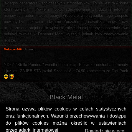
jakiegoś generatora współczesnych atmosferyków. To nie jest ta Arkona
którą uwielbiam. Powiem krótko, zdecydowanie za dużo smętów, a
nienawiści raptem jakieś opary. Proporcje w przypadku tego zespołu
powinny być całkowicie odwrotne. Zacząłem się nawet zastanawiać czy
to nie zmiana stajni na to wpłynęła, ale z drugiej strony poprzednie dwa
pełniaki również w Debemur Morti wyszły i jednak były zdecydowanie
lepsze.
Molotow 666
rok temu
^ Dziś "Stella Pandora" wpadła do kolekcji. Pierwsze odsłuchane minuty
i już jest ZAJEBISTA jazda! Szacun! Ale 74,90 zapłaciłem za Digi-Pack
Black Metal
Strona używa plików cookies w celach statystycznych
oraz funkcjonalnych. Warunki przechowywania i dostępu
do plików cookies można określić w ustawieniach
przeglądarki internetowej.
Dowiedz się więcej