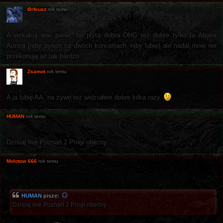
Ørfeusz
rok temu
A wskakuj wać panie, bo płyta dobra OHG też dobre tylko ta Above
Aurora (niby byłem na dwóch koncertach, niby lubię) ale nadal mnie nie
przekonują aż tak bardzo
Zsamot
rok temu
A ja lubię AA, na żywo też widziałem dobre kilka razy.
HUMAN
rok temu
Dzisiaj live Poznań 2 Progi obecny .
Molotow 666
rok temu
HUMAN
pisze:
Dzisiaj live Poznań 2 Progi obecny .