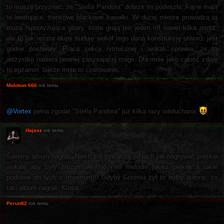
to muszę przyznać, że "Stella Pandora" dobrze mi podeszła. Fajne mają
te lewitujące, transowe blackowe kawałki. W dużej mierze prowadzą tą
muzę hipnotyzujące gitary, które grają ten jeden riff nawet kilka minut,
ale to jak reszta ekipy buduję wokół tego daną konstrukcję utworu, jest
godne pochwały. Praca sekcji rytmicznej i wokali sprawia, że to
wszystko nabiera pewnej zasysającej magii. Dla mnie jako całość zdaję
to egzamin, bierze mnie to czarowanie.
Molotow 666
rok temu
@Vortex
pełna zgoda! "Stella Pandora" już kilka razy odsłuchana.
Hajasz
rok temu
Świetny album nagrali. Niech się inni uczą od nich jak nagrywać polskie
wokale aby były zrozumiałe. No i te melodie jakież piękne a takie
podobne do tych z Imperium!!! Gdyby Grzesiu żył to byłby dumny, że
taki album nagrali. Klasa.
Perun82
rok temu