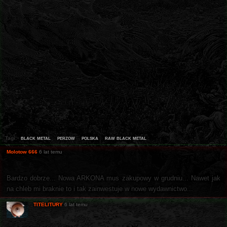
black metal
perzow
polska
raw black metal
Tagi:
Molotow 666
6 lat temu
Bardzo dobrze... Nowa ARKONA mus zakupowy w grudniu... Nawet jak
na chleb mi braknie to i tak zainwestuje w nowe wydawnictwo...
TITELITURY
6 lat temu