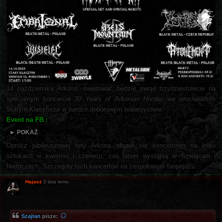
14 października
Arkona
, świętować będzie swoje trzydziestolecie na
specjalnym koncercie
30 Years of Arkonian Hordes
we wrocławskim
Starym Klasztorze w bardzo doborowym towarzystwie.
Event na FB :
► POKAŻ
Oprócz jubileuszowej fety Arkona objawi się koncertowo na kilku
sztukach w kwietniu i czerwcu, zaś latem wystąpią w Szwajcarii i
Niemczech. Szczegóły tych koncertów na zespołowym fanpejdżu.
Hajasz
3 lata temu
Szajtan
pisze: