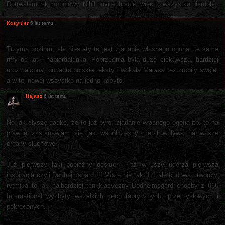
Dotrwalem tak do połowy. Nihil novi sub sole, więc to wszystko pierdolę.
Kosynier
6 lat temu
Trzyma poziom, ale niestety to jest zjadanie wlasnego ogona, te same
riffy od lat i napierdalanka. Poprzednia byla duzo ciekawsza, bardziej
urozmaicona, ponadto polskie teksty i wokala Marasa tez zrobily swoje,
a w tej nowej wszystko na jedno kopyto.
Hajasz
6 lat temu
No jak słyszę gadkę, że to już było, zjadanie własnego ogona itp. to na
prawdę zastanawiam się jak współczesny metal wpływa na wasze
organy słuchowe.
Już pierwszy taki pobieżny odsłuch i aż w uszy uderza pierwsza
inspiracja czyli Dodheimsgard !!! Może nie taki 1:1 ale budowa utworów,
rytmika to jak najbardziej ten klasyczny Dodheimsgard choćby z 666
International wyzbyty wszelkich cech fabrycznych, przemysłowych i
pokręconych.