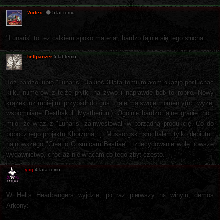
Vortex
5 lat temu
"Lunaris" to też całkiem spoko materiał, bardzo fajnie się tego słucha.
hellpanzer
5 lat temu
Też bardzo lubię "Lunaris". Jakieś 3 lata temu miałem okazję posłuchać
kilku numerów z tejże płytki na żywo i naprawdę bdb to robiło. Nowy
krążek już mniej mi przypadł do gustu, ale ma swoje momenty(np. wyżej
wspomniane Deathskull Mystherium). Ogólnie bardzo fajne granie, no i
milo, że wraz z "Lunaris" zainwestowali w porządną produkcję. Co do
pobocznego projektu Khorzona, tj. Mussorgski, słuchałem tylko debiutu i
najnowszego "Creatio Cosmicam Bestiae" i zdecydowanie wolę nowsze
wydawnictwo, chociaż nie wracam do tego zbyt często.
yog
4 lata temu
W Hell's Headbangers wyjdzie, po raz pierwszy na winylu, demos
Arkony: