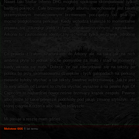
Nawet taki Stellar Inferno DHG mogłoby spokojnie skomponować tylko
bardziej pokręcić. Całe brzmienie tego albumu nacechowane jest takim
przemysłowym metalizowanym brzmieniem począwszy od gitar po
mocno podgłośnioną perkusję. Kiedy wchodzą klawisze to momentalnie
pojawia się Vikingligr Veldi z tymi charakterystycznymi zagrywkami.
Arkona tu zastosowała identyczny schemat tylko wydźwięk odrobinę
inny.
Co prawda z całym szacunkiem do Arkony ale na taką jak na nich
ambitną płytę to jednak trochę pomysłów za mało i stąd te momenty
kiedy wkrada się nuda. Dobrze, że nie zdecydowali się na teksty po
polsku bo przy skomasowaniu dźwięków i tych galopadach na perkusji
niewiele byłoby słychać a tak teksty świetnie wybrzmiewają. Jakże jest
to inny album od Lunaris to chyba słychać wyraźnie a na pewno Age Of
Capricorn to najbardziej nowocześnie brzmiący krążek zespołu. Pewnie
albo może to takie pierwsze podchody pod jakąś zmianę stylistyki, do
której ciągnie Korzon'a albo tak im to wyszło.
Mi pasuje a resztę mam gdzieś.
Molotow 666
6 lat temu