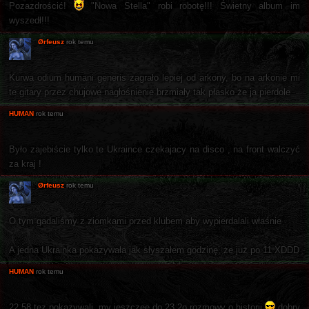
Pozazdrościć!
"Nowa Stella" robi robotę!!! Świetny album im
wyszedł!!!
Ørfeusz
rok temu
Kurwa odium humani generis zagrało lepiej od arkony, bo na arkonie mi
te gitary przez chujowe nagłośnienie brzmiały tak płasko że ja pierdole
HUMAN
rok temu
Było zajebiście tylko te Ukraince czekajacy na disco , na front walczyć
za kraj !
Ørfeusz
rok temu
O tym gadaliśmy z ziomkami przed klubem aby wypierdalali właśnie
A jedna Ukrainka pokazywała jak słyszałem godzinę, że już po 11 XDDD
HUMAN
rok temu
22,58 tez pokazywali .my jeszczee do 23.2o rozmowy o historii
dobry