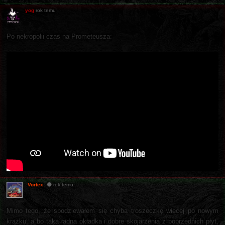
yog
rok temu
Po nekropolii czas na Prometeusza:
Vortex
rok temu
Mimo tego, że spodziewałem się chyba troszeczkę więcej po nowym
krążku, a bo taka ładna okładka i dobre skojarzenia z poprzednich płyt,