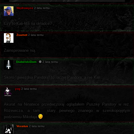
Wędrowycz
2 lata temu
Czy to Kali-Ma na okładce?
Zsamot
2 lata temu
Zainspirowane nią.
DiabelskiDom
2 lata temu
Skoro "gwiezdna Pandora" to raczej Pandora, a nie Kali.
yog
2 lata temu
Akurat na Ninatece przedwczoraj oglądałem
Puszkę Pandory
w reż.
Różewicza, a tam... stary pewnego znanego w szerokopojętym
podziemiu Mikołaja
Vexatus
2 lata temu