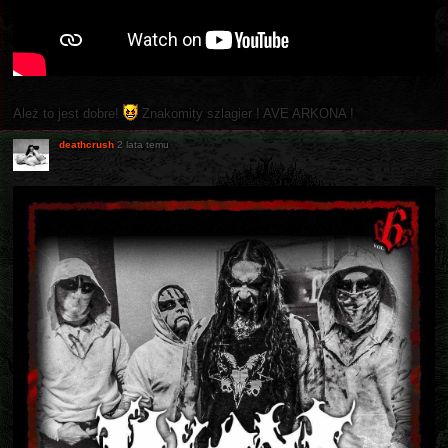
Ależ to jest dobre!
Znakomity szlagier ! AVE ARKONA !
deathcrush
2 lata temu