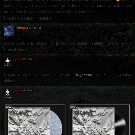
koncert , tylko nagłosnienie na Arkonie słabo niestety natomiast
muzycznie i towarzysko jak zawsze bardzo dobrze
Pozdro dla kapel i maniaks !
Ørfeusz
rok temu
No to gadaliśmy chyba, bo ja też pod klubem stałem i pierdoliłem o
Emilu Haha itd...
yog
rok temu
Chyba w Wolfspell wychodzi wkrótce
Imperium
na LP z oryginalną
okładką.
yog
rok temu