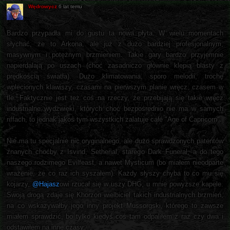
Wędrowycz
6 lat temu
Bardzo przypadła mi do gustu ta nowa płyta. W wielu momentach
słychać, że to Arkona, ale już z dużo bardziej profesjonalnym,
masywnym i potężnym brzmieniem. Takie gary bardzo przyjemnie
napierdalają po uszach (choć zasadniczo głównie klepią blasty z
prędkością światła). Dużo klimatowania, sporo melodii, trochę
wplecionych klawiszy, czasami na pierwszym planie wręcz, czasem w
tle. Faktycznie jest też coś na rzeczy, że przebijają się takie wręcz
industrialne wydźwięki, których choć bezpośrednio nie ma w samych
riffach, to jednak jakoś tym wszystkich zalatuje całe "Age of Capricorn".
Nie ma tu specjalnie nic oryginalnego, ale dużo sprawdzonych patentów
znanych choćby z Isvind, Setherial, starego Dark Funeral, a do tego
naszego rodzimego Evilfeast, a nawet Mysticum (bo miałem nieodparte
wrażenie, że co raz ich syszałem). Każdy słyszy chyba to co mu się
kojarzy,
@Hajasz
owi rzucał się w uszy DHG, u mnie powyższe kapele.
Swoją drogą zdaje się Khorzon wielbiciel takich industrialnych brzmień,
na co wskazywałby jego inny projekt Mussorgski, którego to zawsze
miałem sprawdzić, bo tylko kiedyś coś tam odpaliłem z raz czy dwa i
odstawiłem na inne czasy.