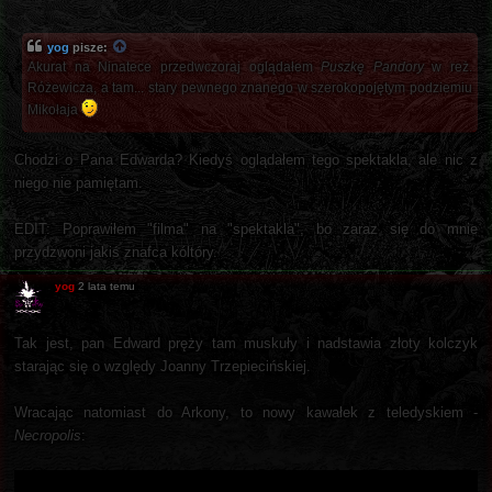
yog
pisze:
Akurat na Ninatece przedwczoraj oglądałem
Puszkę Pandory
w reż.
Różewicza, a tam... stary pewnego znanego w szerokopojętym podziemiu
Mikołaja
Chodzi o Pana Edwarda? Kiedyś oglądałem tego spektakla, ale nic z
niego nie pamiętam.
EDIT: Poprawiłem "filma" na "spektakla", bo zaraz się do mnie
przydzwoni jakiś znafca kóltóry.
yog
2 lata temu
Tak jest, pan Edward pręży tam muskuły i nadstawia złoty kolczyk
starając się o względy Joanny Trzepiecińskiej.
Wracając natomiast do Arkony, to nowy kawałek z teledyskiem -
Necropolis
: