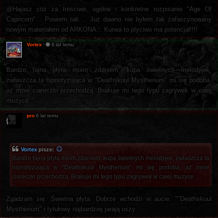
@Hajasz cóż za treściwe, ogólne i konkretne rozpisanie "Age Of
Capricorn"... Powiem tak.... Już dawno nie byłem tak zafascynowany
nowym materiałem od ARKONA... Kurwa to plyciwo ma potencjał!!!!
Vortex
6 lat temu
Bardzo fajna płyta moim zdaniem, kupa świetnych melodyjek,
zwłaszcza ta hipnotyzująca w "Deathskuul Mystherium" mi się podoba,
aż mnie ciareczki przechodzą. Brakuje mi tego typu zagrywek w całej
muzyce.
pro
6 lat temu
Vortex
pisze:
Bardzo fajna płyta moim zdaniem, kupa świetnych melodyjek, zwłaszcza ta
hipnotyzująca w "Deathskuul Mystherium" mi się podoba, aż mnie
ciareczki przechodzą. Brakuje mi tego typu zagrywek w całej muzyce.
Zgadzam się. Świetna płyta. Dobrze wchodzi w aucie. ""Deathskuul
Mystherium" i tytułowy najbardziej jarają uszy.