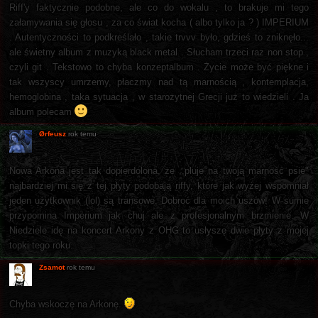
Riff'y faktycznie podobne, ale co do wokalu , to brakuje mi tego
załamywania się głosu , za co świat kocha ( albo tylko ja ? ) IMPERIUM
. Autentyczności to podkreślało , takie trvvv było, gdzieś to zniknęło...
ale świetny album z muzyką black metal . Słucham trzeci raz non stop ,
czyli git . Tekstowo to chyba konzeptalbum . Życie może być piękne i
tak wszyscy umrzemy, płaczmy nad tą marnością , kontemplacja,
hemoglobina , taka sytuacja , w starożytnej Grecji już to wiedzieli . Ja
album polecam
Ørfeusz
rok temu
Nowa Arkona jest tak dopierdolona, że ,,pluje na twoją marność psie"
najbardziej mi się z tej płyty podobają riffy, które jak wyżej wspomniał
jeden użytkownik (lol) są transowe. Dobroć dla moich uszów! W sumie
przypomina Imperium jak chuj ale z profesjonalnym brzmienie. W
Niedziele idę na koncert Arkony z OHG to usłyszę dwie płyty z mojej
topki tego roku.
Zsamot
rok temu
Chyba wskoczę na Arkonę.