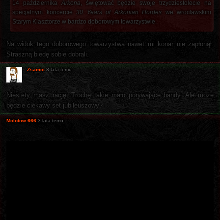
14 października
Arkona
, świętować będzie swoje trzydziestolecie na
specjalnym koncercie
30 Years of Arkonian Hordes
we wrocławskim
Starym Klasztorze w bardzo doborowym towarzystwie.
Na widok tego doborowego towarzystwa nawet mi konar nie zapłonął.
Straszną biedę sobie dobrali.
Zsamot
3 lata temu
Niestety masz rację. Trochę takie mało porywające bandy. Ale może
będzie ciekawy set jubileuszowy?
Molotow 666
3 lata temu