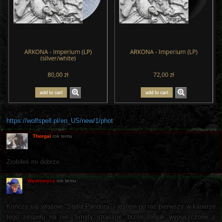
https://wolfspell.pl/en_US/new/1/phot
Thorgal
rok temu
Zrobiłeś mi dobrze
Wędrowycz
rok temu
Kończy się właśnie "Stella Pandora" i jestem po raz pierwszy w karierze
tego zespołu na nie. Smęty straszne, brzmi to jak wypuszczone z