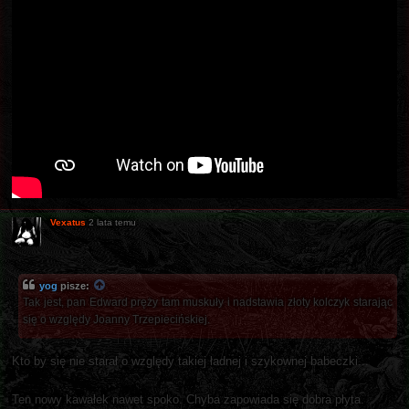
Vexatus
2 lata temu
yog
pisze:
Tak jest, pan Edward pręży tam muskuły i nadstawia złoty kolczyk starając
się o względy Joanny Trzepiecińskiej.
Kto by się nie starał o względy takiej ładnej i szykownej babeczki...
Ten nowy kawałek nawet spoko. Chyba zapowiada się dobra płyta.