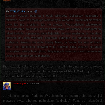
TITELITURY
pisze:
Zawsze wolałem batlorda z epoki wikingów. Dojrzalszy muzycznie i
tekstowo, nawet te przydługie Nordlandy mi wchodzą. Natomiast pierwszej
płyty jak nie znosiłem, tak nie znoszę. Podchodziłem wielokrotne
bezskutecznie. Także jak ktoś mi dzisiaj mówi, że Bathory z Wikingami, to
jakieś kartofle, a pierwsza płyta Zajebista, to mam wrażenie, że mu stary
kutasem do ucha wchodził, ponieważ zupełnie nie ogarniam takiego
podejścia. Kosmos dla mnie totalny. Mimo, że "under the sign of black
Mark" jest kamieniem milowym w tej muzyce, który wskazał kierunek
dziesiątkom młodych muzyków, chwytających wówczas z entuzjazmem za
swoje instrumenty po raz pierwszy.
Pierwsza płyta Bathory to jeden z tych kartofli, który na surowo w okopie
zawsze wchodzi zajebiście.
Under the sign of black Mark
to już z kolei
dla mnie black metal drugiej fali w 100%.
Wędrowycz
2 lata temu
Ja łykam w całości Ratlorda. W zależności od nastroju albo bardziej 3
pierwsze płyty, albo też późniejsze "wikińskie". Fakt, że najczęściej