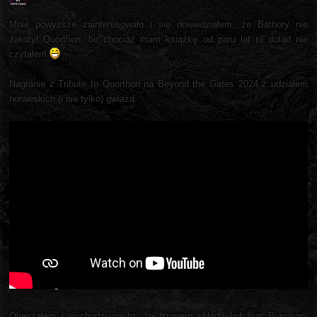
Mnie powyższe zainteresowało i się dowiedziałem, że Bathory nie
założył Quorthon, bo chociaż mam książkę od paru lat to dotąd nie
czytałem
Nagranie z Tribute to Quorthon na Beyond the Gates 2024 z udziałem
norweskich (i nie tylko) gwiazd.
Obejrzałem i wychodzi na to, że trzonem składu był Ivar Bjørnson,