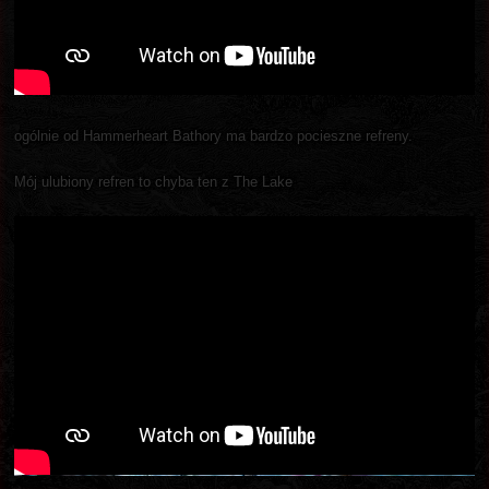
ogólnie od Hammerheart Bathory ma bardzo pocieszne refreny.
Mój ulubiony refren to chyba ten z The Lake