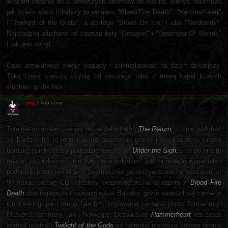
wracam właśnie do 3 pierwszych albumów od iluś lat, kiedyś natomiast
jak byłem sporo młodszy to wolałem "Blood Fire Death", "Hammerheart"
i "Twilight of the Gods", a do tego "Blood On Ice" i oba "Nordlandy".
Najrzadziej słuchane od zawsze były "Octagon" i "Destroyer Of Worlds"
i tak jest dotąd.
Czas zrewidować swoje poglądy i zaktualizować na dzień dzisiejszy.
Taką rzecz zresztą czynię od zeszłego roku z masą kapel których
słucham grube lata.
yog
2 lata temu
Totalnie rozumiem, że się może debiut albo
The Return......
nie podobać
za bardzo, bo to jednak ostro prostackie granie i nie każdemu fanowi
bardziej epickiej nuty podejdzie, ale co do
Under the Sign...
, to po prostu
myślę, że większości nie było dane usłyszeć, jak na prawdę wspaniale i
podniośle brzmi ten album, bo strasznie go skrzywdzono na początku lat
90 robiąc wersję CD. Niestety bezpowrotnie, a to razem z
Blood Fire
Death
dwa najlepsze i najważniejsze Bathory, gdzie narodził się zarówno
ichni wiking, jak i druga fala bm, kopiowana zarówno przez Tormentory,
Master's Hammery, jak i Norwegię. Oczywiście
Hammerheart
też sztos
eternal totalny i
Twilight of the Gods
co najmniej pierwsza połowa równie