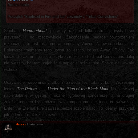
Bardzo lubię.
Początek "Baptised in Fire and Ice" zerżnięty z "Tribal Convictions".
Słucham
Hammerheart
pierwszy raz od kilkunastu lat (wstyd się
przyznać) i no rzeczywiście. Zakończenie będące powtórzeniem
rozpoczęcia to jest tak samo wspomniany Voivod. Zarówno perkusja jak
i pierwsze fragmenty tego utworu to jest to, co gra Away i Piggy. Jak
leciało, to aż mi się nieco przykro zrobiło, że to Tribal Convictions dalej
nie weszło, bo tam zajebiście napięcie rośnie nim Snake na wokale
wchodzi.
Oczywiście wspomniany album Szweda też totalny kult. Wcześniej
leciało
The Return......
i
Under the Sign of the Black Mark
. Na pierwszej
napierdalanie w gęstej, mrocznej, grobowej atmosferze, a na drugiej
zalążki tego co było później w akompaniamencie tego, co wówczas.
Enter the Eternal Fire zawsze będzie rozpierdalać. To idealny przykład
jak jeden riff może zniszczyć.
Hajasz
2 lata temu