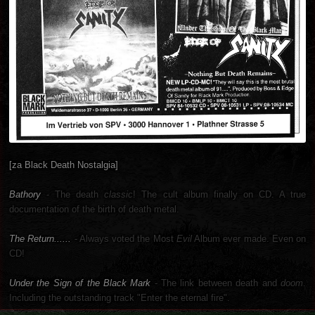
[za Black Death Nostalgia]
Bathory
- The death
classic
! The cult album finally on CD. A true
documentation of the birth of death metal.
The Return......
- Always voted the Most
Evil
Album ever made. Even on
CD!
Under the Sign of the Black Mark
- The link between death and
doom
.
Including the outstanding track "Enter the eternal fire".