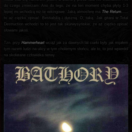
do czego zmierzam. Ano do tego, że na ten moment chyba płyty 1-3
lepiej mi wchodzą niż te wikingowe. Jaką atmosferę ma
The Return......
to aż ciężko opisać. Bestialską i duszną. O, taką. Jak gitara w Total
Destruction wchodzi to to jest tak skurwysyńskie, że aż ciężko opisać
słowami jakoś.
Tzn. przy
Hammerheart
wciąż jak za dawnych lat ciarki były jak mijałem
tym razem ludzi na ulicy w tym cholernym słońcu, ale to, to jest wpierdol
na skołatane człowieka nerwy.