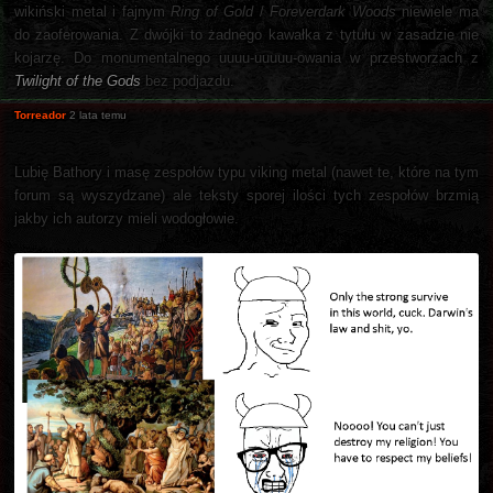
wikiński metal i fajnym
Ring of Gold
/
Foreverdark Woods
niewiele ma
do zaoferowania. Z dwójki to żadnego kawałka z tytułu w zasadzie nie
kojarzę. Do monumentalnego uuuu-uuuuu-owania w przestworzach z
Twilight of the Gods
bez podjazdu.
Torreador
2 lata temu
Lubię Bathory i masę zespołów typu viking metal (nawet te, które na tym
forum są wyszydzane) ale teksty sporej ilości tych zespołów brzmią
jakby ich autorzy mieli wodogłowie.