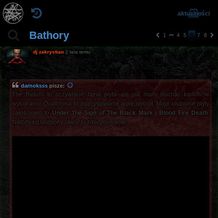
aktualności
Bathory
1
4
5
6
7
8
p
n
o
a
dj zakrystian
2 lata temu
pr
st
z
ę
e
p
d
n
darnoksss
pisze:
ni
a
The Return to oczywiście fajna płyta ale jak mam słuchać kartofli w
a
wykonaniu Quathrona to zdecydowanie wolę debiut. Moje ulubione płyty
całościowo to
Under The Sign of The Black Mark
i
Blood Fire Death
.
Natomiast ulubiony utwór to zdecydowanie: