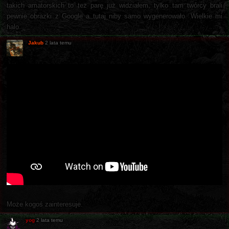
takich amatorskich to też parę już widziałem, tylko tam twórcy brali
pewnie obrazki z Google a tutaj niby samo wygenerowało. Wielkie mi
halo.
Jakub
2 lata temu
Może kogoś zainteresuje.
yog
2 lata temu