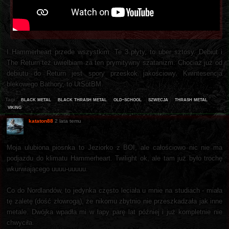
I Hammerheart przede wszystkim. Te 3 płyty, to uber sztosy. Debiut i
The Return też uwielbiam za ten prymitywny szatanizm. Chociaż już od
debiutu do Return jest spory przeskok jakościowy. Kwintesencja
blekowego Bathory, to UtSotBM.
black metal
black thrash metal
old-school
szwecja
thrash metal
Tagi:
viking
kataton88
2 lata temu
Moja ulubiona piosnka to Jeziorko z BOI, ale całościowo nic nie ma
podjazdu do klimatu Hammerheart. Twilight ok, ale tam już było trochę
wkurwiającego uuuu-uuuuu.
Co do Nordlandów, to jedynka często leciała u mnie na studiach - miała
tę zaletę (dość złowrogą), że nikomu zbytnio nie przeszkadzała jak inne
metale. Dwójka wpadła mi w łapy parę lat później i już kompletnie nie
chwyciła.