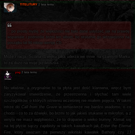
TITELITURY
2 lata temu
... po prostu myślę, że większości nie było dane usłyszeć, jak na prawdę
wspaniale i podniośle brzmi ten album, bo strasznie go skrzywdzono na
początku lat 90 robiąc wersję CD.
Może i racja. Ściana dźwięku jaka uderza we mnie na czarnym Marku,
to za dużo na moje pizdeuszka.
yog
2 lata temu
No właśnie, a oryginalnie to ta płyta jest dość klarowna, wręcz bym
zaryzykował stwierdzenie, że przestrzenna i słychać tam wiele
szczególików, o których istnieniu wcześniej nie miałem pojęcia. W takim
intrze do
Call from the Grave
w remasterze nie bardzo wiadomo, o co
chodzi i co to za dźwięki, bo brzmi to jak jakieś stukanie w mikrofon, a z
winyla nie masz wątpliwości, że to drapanie o wieko trumny. Klimat się
na tej płycie sączy zajebisty w takich kawałkach jak
Enter the Eternal
Fire
, który uważam za pierwszy wikiński kawałek Bathory czy
13