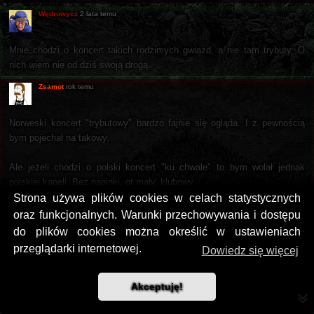
Wędrowycz
2 lata temu
Mnie chodzi o koncert takich rodzimych gwiazd, a nie tam trybuty. O
nich wiem nie od dziś swoją drogą.
Zsamot
rok temu
Norweski koncert "trybutowy" bardzo fajnie się ogląda. I z pewnością
bym pojechał na takowy.
Ale jeżeli chodzi o polski koncert "ku chwale" to bym wolał jednak
polskiej kapeli. Bez napinki, ot mały, klubowy.
Strona używa plików cookies w celach statystycznych
yog
rok temu
oraz funkcjonalnych. Warunki przechowywania i dostępu
do plików cookies można określić w ustawieniach
Ten +/- powyższy tribute będzie też grany na Brutal Assaulcie. A
przeglądarki internetowej.
Dowiedz się więcej
tymczasem...
xD
Akceptuję!