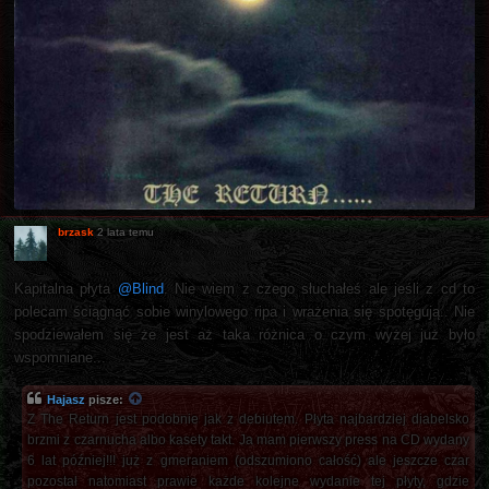
brzask
2 lata temu
Kapitalna płyta
@Blind
. Nie wiem z czego słuchałeś ale jeśli z cd to
polecam ściągnąć sobie winylowego ripa i wrażenia się spotęgują.. Nie
spodziewałem się że jest aż taka różnica o czym wyżej już było
wspomniane...
Hajasz
pisze:
Z The Return jest podobnie jak z debiutem. Płyta najbardziej diabelsko
brzmi z czarnucha albo kasety takt. Ja mam pierwszy press na CD wydany
6 lat później!!! już z gmeraniem (odszumiono całość) ale jeszcze czar
pozostał natomiast prawie każde kolejne wydanie tej płyty, gdzie