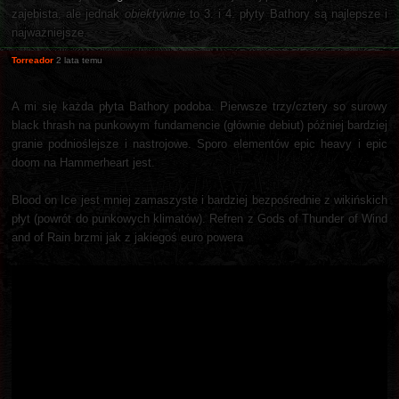
zajebista, ale jednak
obiektywnie
to 3. i 4. płyty Bathory są najlepsze i
najważniejsze.
Torreador
2 lata temu
A mi się każda płyta Bathory podoba. Pierwsze trzy/cztery so surowy
black thrash na punkowym fundamencie (głównie debiut) później bardziej
granie podnioślejsze i nastrojowe. Sporo elementów epic heavy i epic
doom na Hammerheart jest.
Blood on Ice jest mniej zamaszyste i bardziej bezpośrednie z wikińskich
płyt (powrót do punkowych klimatów). Refren z Gods of Thunder of Wind
and of Rain brzmi jak z jakiegoś euro powera