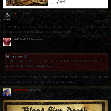
pit
2 lata temu
Z jednej strony masz rację, z drugiej te teksty to zwykłe typowy
eskapizm, a nie religioznawstwo porównawcze.
MaKuMa123
2 lata temu
pit
pisze:
Z jednej strony masz rację, z drugiej te teksty to zwykłe typowy eskapizm, a
nie religioznawstwo porównawcze.
Ja się zgadzam z wami oboma. Teksty wikingowskie bronią się całkiem
fajnie, kiedy weźmie się je podobnie jak fantastykę.
Wędrowycz
2 lata temu