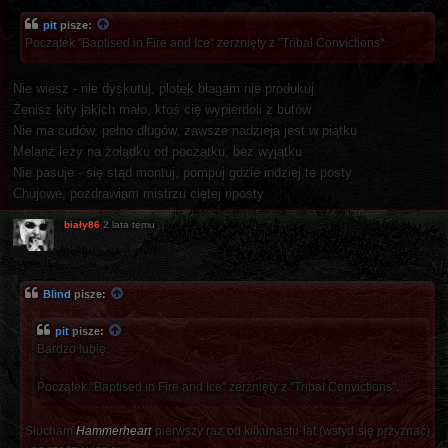
pit
pisze:
Początek "Baptised in Fire and Ice" zerżnięty z "Tribal Convictions".
Nie wiesz - nie dyskutuj, plotek błagam nie produkuj
Żenisz kity jakich mało, ktoś cię wypierdoli z butów
Nie ma cudów, pełno długów, zawsze nadzieja jest w piątku
Melanż leży na żołądku od początku, bez wyjątku
Nie pasuje - się stąd montuj, pompuj gdzie indziej te posty
Chujowe, pozdrawiam mistrzu ciętej riposty
biały86
2 lata temu
Blind
pisze:
pit
pisze:
Bardzo lubię.
Początek "Baptised in Fire and Ice" zerżnięty z "Tribal Convictions".
Słucham
Hammerheart
pierwszy raz od kilkunastu lat (wstyd się przyznać)