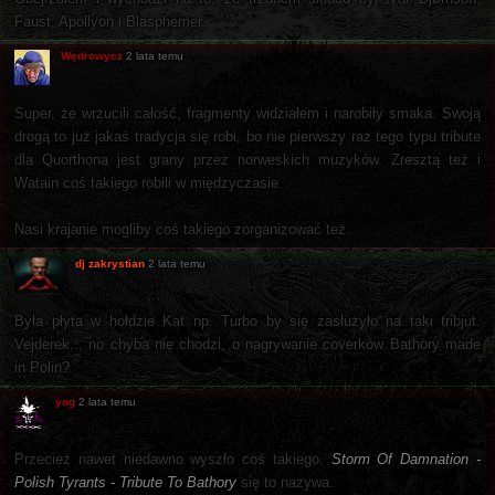
Faust, Apollyon i Blasphemer.
Wędrowycz
2 lata temu
Super, że wrzucili całość, fragmenty widziałem i narobiły smaka. Swoją
drogą to już jakaś tradycja się robi, bo nie pierwszy raz tego typu tribute
dla Quorthona jest grany przez norweskich muzyków. Zresztą też i
Watain coś takiego robili w międzyczasie.
Nasi krajanie mogliby coś takiego zorganizować też.
dj zakrystian
2 lata temu
Była płyta w hołdzie Kat np. Turbo by się zasłużyło na taki tribjut.
Vejderek... no chyba nie chodzi, o nagrywanie coverków Bathory made
in Polin?
yog
2 lata temu
Przecież nawet niedawno wyszło coś takiego.
Storm Of Damnation -
Polish Tyrants - Tribute To Bathory
się to nazywa.