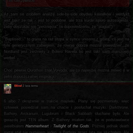
i no rzeczywiście.
Aż sam se zrobiłem analizę side-by-side obydwu kawałków i werdykt
jest taki, że tak - jest to podobne, ale trza kurde sporo autosugestii,
żeby doszukać się "zerżnięcia" (w dopowiedzeniu, że "plagiat")
"Baptised..." to grana na raz stopa w syncu unisono z gitarą, co jest na
tyle generycznym zabiegiem, że równie dobrze można powiedzieć, że
Nordland jest zerżnięty z Bolero Ravela bo jest taki sam marszowy
werbel.
Choć pewnie Qurothon znał Voivoda, ale co najwyżej można mówić o w
pełni dopuszczalnej inspiracji.
Blind
2 lata temu
6 albo 7 okrążenie w trakcie majówki. Plany się pozmieniały, więc
człowiek posiedział sam na chacie i posłuchał muzyki. Darkthrone,
Bathory, Arckanum, Lugubrum i Black Sabbath słuchane było. Ale
gwiazdą jest TEN album. Z Bathory miałem tak, że w podstawówce
uwielbiałem
Hammerheart
i
Twilight of the Gods
. Później jednak death
metal stał się numerem jeden, a Bathory przez lata nie słuchałem. Ale