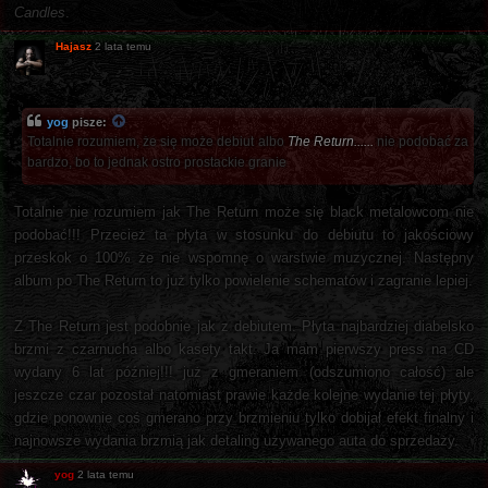
Candles
.
Hajasz
2 lata temu
yog
pisze:
Totalnie rozumiem, że się może debiut albo
The Return......
nie podobać za
bardzo, bo to jednak ostro prostackie granie
Totalnie nie rozumiem jak The Return może się black metalowcom nie
podobać!!! Przecież ta płyta w stosunku do debiutu to jakościowy
przeskok o 100% że nie wspomnę o warstwie muzycznej. Następny
album po The Return to już tylko powielenie schematów i zagranie lepiej.
Z The Return jest podobnie jak z debiutem. Płyta najbardziej diabelsko
brzmi z czarnucha albo kasety takt. Ja mam pierwszy press na CD
wydany 6 lat później!!! już z gmeraniem (odszumiono całość) ale
jeszcze czar pozostał natomiast prawie każde kolejne wydanie tej płyty,
gdzie ponownie coś gmerano przy brzmieniu tylko dobijał efekt finalny i
najnowsze wydania brzmią jak detaling używanego auta do sprzedaży.
yog
2 lata temu