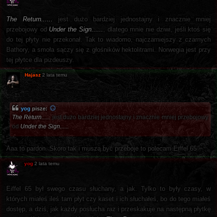
The Return......
jest dużo bardziej jednostajny i znacznie mniej
przebojowy od
Under the Sign......
, dlatego mnie nie dziwi, jeśli ktoś się
do tej płyty nie przekonał. Tak to wiadomo, najczarniejszy z czarnych
Bathory, a smoła sączy się z głośników hektolitrami. Norwegia jest przy
tej płytce dla pizdeuszy.
Hajasz
2 lata temu
yog
pisze:
The Return......
jest dużo bardziej jednostajny i znacznie mniej przebojowy
od
Under the Sign......
Aaa to pardon. Skoro tak i muszą być przeboje to polecam Eiffel 65
yog
2 lata temu
Eiffel 65 był swego czasu słuchany, a jak. Tylko to były czasy, w
których miałeś ileś tam płyt czy kaset i ich słuchałeś, bo do tego miałeś
dostęp, a dziś, jak każdy posłucha raz i przeskakuje na następną płytkę