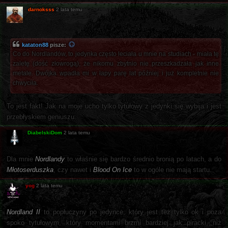
darnoksss
2 lata temu
kataton88
pisze:
Co do Nordlandów, to jedynka często leciała u mnie na studiach - miała tę
zaletę (dość złowrogą), że nikomu zbytnio nie przeszkadzała jak inne
metale. Dwójka wpadła mi w łapy parę lat później i już kompletnie nie
chwyciła.
To jest fakt! Jak na moje ucho tylko tytułowy z jedynki się wybija i jest
przebłyskiem geniuszu.
DiabelskiDom
2 lata temu
Dla mnie
Nordlandy
to właśnie się bardzo średnio bronią po latach, a do
Młotoserduszka
, czy nawet i
Blood On Ice
to w ogóle nie mają startu.
yog
2 lata temu
Nordland II
to popłuczyny po jedynce, który jest też tylko ok i poza
spoko tytułowym, który momentami brzmi bardziej jak piracki, niż