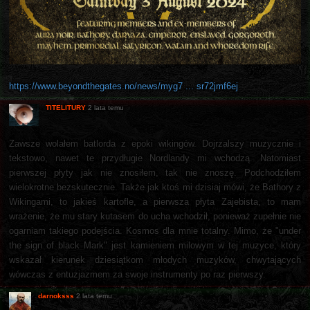
https://www.beyondthegates.no/news/myg7 ... sr72jmf6ej
TITELITURY
2 lata temu
Zawsze wolałem batlorda z epoki wikingów. Dojrzalszy muzycznie i
tekstowo, nawet te przydługie Nordlandy mi wchodzą. Natomiast
pierwszej płyty jak nie znosiłem, tak nie znoszę. Podchodziłem
wielokrotne bezskutecznie. Także jak ktoś mi dzisiaj mówi, że Bathory z
Wikingami, to jakieś kartofle, a pierwsza płyta Zajebista, to mam
wrażenie, że mu stary kutasem do ucha wchodził, ponieważ zupełnie nie
ogarniam takiego podejścia. Kosmos dla mnie totalny. Mimo, że "under
the sign of black Mark" jest kamieniem milowym w tej muzyce, który
wskazał kierunek dziesiątkom młodych muzyków, chwytających
wówczas z entuzjazmem za swoje instrumenty po raz pierwszy.
darnoksss
2 lata temu