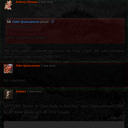
Andrzej Oktawa
2 lata temu
Odin Quincannon
pisze:
Masz 100% racji.
BTW: Czytał ktoś? Warto?
Wg mnie warto, zebrane wszystko do kupy i tyle. Mi zdecydowanie
lepiej się czytało to niż OMM #XX
Odin Quincannon
2 lata temu
No i namówił.
Szajtan
2 lata temu
BATHORY Remix of "One Rode to Asa Bay" from "Hammerheart" 1990
by Art Mark Media with 4K VHS Visuals