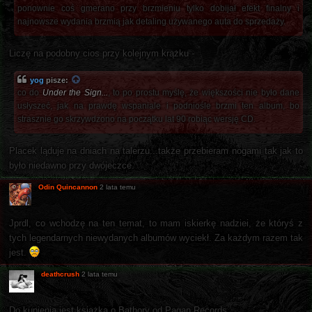
ponownie coś gmerano przy brzmieniu tylko dobijał efekt finalny i
najnowsze wydania brzmią jak detaling używanego auta do sprzedaży.
Liczę na podobny cios przy kolejnym krążku -
yog
pisze:
co do
Under the Sign...
, to po prostu myślę, że większości nie było dane
usłyszeć, jak na prawdę wspaniale i podniośle brzmi ten album, bo
strasznie go skrzywdzono na początku lat 90 robiąc wersję CD.
Placek ląduje na dniach na talerzu...także przebieram nogami tak jak to
było niedawno przy dwójeczce.
Odin Quincannon
2 lata temu
Jprdl, co wchodzę na ten temat, to mam iskierkę nadziei, że któryś z
tych legendarnych niewydanych albumów wyciekł. Za każdym razem tak
jest.
deathcrush
2 lata temu
Do kupienia jest książka o Bathory od Pagan Records.