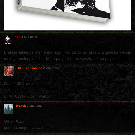
yog
2 lata temu
Brakuje jakiegoś elementarnego info, że to po prostu angielska wersja
meksykańskiej książki, która parę lat temu wyszła już po polsku.
Odin Quincannon
2 lata temu
Masz 100% racji.
BTW: Czytał ktoś? Warto?
brzask
2 lata temu
Od ok #116
post później do wywalenia