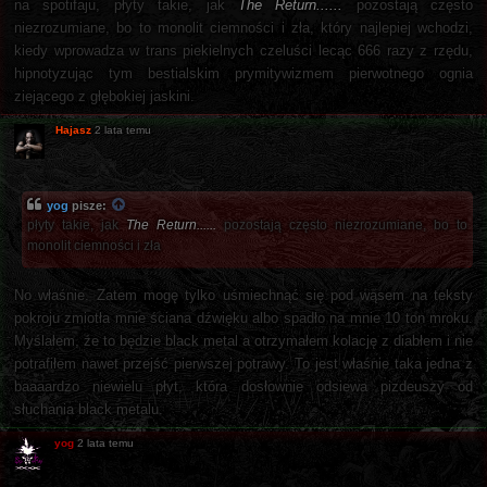
na spotifaju, płyty takie, jak
The Return......
pozostają często
niezrozumiane, bo to monolit ciemności i zła, który najlepiej wchodzi,
kiedy wprowadza w trans piekielnych czeluści lecąc 666 razy z rzędu,
hipnotyzując tym bestialskim prymitywizmem pierwotnego ognia
ziejącego z głębokiej jaskini.
Hajasz
2 lata temu
yog
pisze:
płyty takie, jak
The Return......
pozostają często niezrozumiane, bo to
monolit ciemności i zła
No właśnie. Zatem mogę tylko uśmiechnąć się pod wąsem na teksty
pokroju zmiotła mnie ściana dźwięku albo spadło na mnie 10 ton mroku.
Myślałem, źe to będzie black metal a otrzymałem kolację z diabłem i nie
potrafiłem nawet przejść pierwszej potrawy. To jest właśnie taka jedna z
baaaardzo niewielu płyt, która dosłownie odsiewa pizdeuszy od
słuchania black metalu.
yog
2 lata temu