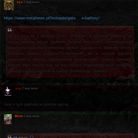
kyu
2 lata temu
https://www.metalnews.pl/festiwale/gwia ... e-bathory/
Od 31 lipca do 3 sierpnia 2024 r. w Bergen w Norwegii odbywać się
będzie kolejna edycja festiwalu Beyond the Gates, zorientowanego
głównie na muzę black metalową i okolice. Zagrają m.in. Mayhem, Venom,
Enslaved, Watain, Satyricon i Behemoth, ale w zeszłym tygodniu
organizatorzy imprezy zapowiedzieli jeszcze jeden, bardzo specjalny
koncert, który będzie miał na niej miejsce. Największe black metalowe
gwiazdy zagrają wspólnie w hołdzie Quorthonowi i Bathory!
yog
2 lata temu
Jest o tym piętnaście postów wyżej.
Blind
2 lata temu
pit
pisze: