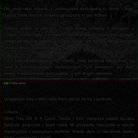
Dla mnie takie zespoły z przemyślaną dyskografią to Ruiny i Sigh.
Takich, które tworzyły strawną garmażerkę to jest multum.
Kolejna sprawa, to jadłospis. Czegoś innego oczekuję w pierogarni, a
czegoś innego, gdy zamawiam ruskie w barze mlecznym. Czegoś
innego we włoskiej pizzerii, a czegoś innego, gdy barówa oferuje kuchnie
włoską, polską i chuj wie jaką.
Czyli kwestia specjalizacji. Są zespoły, które penetrują swoją niszę, są
takie z mocnymi woltami stylistycznymi. Tym pierwszym jest dużo
łatwiej, a jednocześnie dużo trudniej, a tym drugim odwrotnie.
Lis
3 lata temu
Uzupełniam listę o kilka nazw które gdzieś mi się zapodziały.
Celeste
Obok This Gift Is A Curse, Tombs i Iskry najlepsza kapela łącząca
hardcore punk/crust i black metal. W przypadku francuzów w mocno
depresyjnym i opresyjnym wydaniu. Każda płyta to niezdrowa dawka
lęków, samotności i pustki.