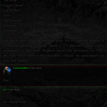
The Body
Napalm Death
Full Of Hell
Nails
Pig Destroyer
Antigama
Converge
Imo każda płyta wyżej wymienionej grupy jest co najmniej świetna, a
przeważnie genialne. Pomijam kapele z 2-3 albumami, jakąś ciężką
awangarde czy elektronike. Mógłbym wrzucić też np Amenra czy Thou,
ale mają rzeczy których nie słyszałem, chociaż nie spodziewam się
żeby były średnie.
CzłowiekMłot
3 lata temu
Nile!
Lis
3 lata temu
No i Brutal Truth