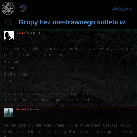
aktualności
Grupy bez niestrawnego kotleta w dyskografii
kurz
4 lata temu
Tzn. tak na szybko, ograniczając się tylko do tworów mających kilka
pozycji w płytotece, i tylko metal;
Mayhem
Ulcerate
Dodheimsgard
Death
Można wartościować, porównywać z dupy itp, itd.
Jak temat umrze to chuj, jak nie umrze to też chuj.
brzask
4 lata temu
Tak na szybko... dla mnie Urfaust, Ruins of Beverast, Oranssi Pazuzu,
Darkspace, Hell, Csejthe, Odraza, Pan.thy.monium, Axegrinder, Celtic