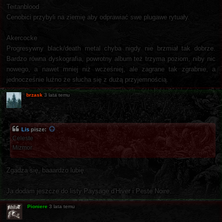
Teitanblood
Cenobici przybyli na ziemię aby odprawiać swe plugawe rytuały.
Akercocke
Progresywny black/death metal chyba nigdy nie brzmiał tak dobrze.
Bardzo równa dyskografia, powrotny album też trzyma poziom, niby nic
nowego, a nawet mniej niż wcześniej, ale zagrane tak zgrabnie, a
jednocześnie luźno że słucha się z dużą przyjemnością.
brzask
3 lata temu
Lis
pisze:
Celeste
Mizmor
Zgadza się, baaardzo lubię.
Ja dodam jeszcze do listy Paysage d'Hiver i Peste Noire.
Pioniere
3 lata temu