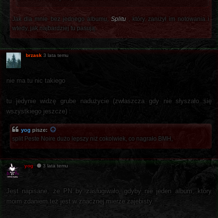
Jak dla mnie bez jednego albumu,
Splitu
, który zaniżył im notowania i
wtedy, jak najbardziej tu pasują.
brzask
3 lata temu
nie ma tu nic takiego
tu jedynie widzę grube nadużycie (zwłaszcza gdy nie słyszało się
wszystkiego jeszcze) :
yog
pisze:
split Peste Noire dużo lepszy niż cokolwiek, co nagrało BMH,
yog
3 lata temu
Jest napisane, że PN by zasługiwało, gdyby nie jeden album, który
moim zdaniem też jest w znacznej mierze zajebisty.