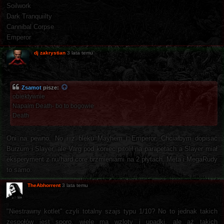
Soilwork
Dark Tranquiilty
Cannibal Corpse
Emperor
dj zakrystian
3 lata temu
Zsamot
pisze:
obiektywnie
Napalm Death- bo to bogowie
Death
Oni na pewno. No i z bleku Mayhem i Emperor. Chciałbym dopisać
Burzum i Slayer, ale Varg pod koniec pitolił na parapetach a Slayer miał
eksperyment z nu/hard core brzmieniami na 2 płytach. Meta i MegaRudy
to samo.
TheAbhorrent
3 lata temu
"Niestrawny kotlet" czyli totalny szajs typu 1/10? No to jednak takich
zespołów jest sporo, wiele ma wzloty i upadki, ale aż takich