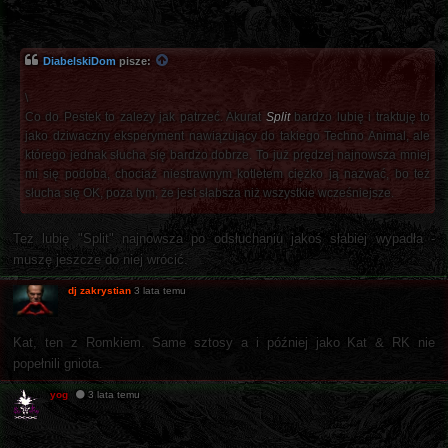
DiabelskiDom
pisze:
\
Co do Pestek to zależy jak patrzeć. Akurat
Split
bardzo lubię i traktuję to
jako dziwaczny eksperyment nawiązujący do takiego Techno Animal, ale
którego jednak słucha się bardzo dobrze. To już prędzej najnowsza mniej
mi się podoba, chociaż niestrawnym kotletem ciężko ją nazwać, bo też
słucha się OK, poza tym, że jest słabsza niż wszystkie wcześniejsze.
Też lubię "Split" najnowsza po odsłuchaniu jakoś słabiej wypadła -
muszę jeszcze do niej wrócić.
dj zakrystian
3 lata temu
Kat, ten z Romkiem. Same sztosy a i później jako Kat & RK nie
popełnili gniota.
yog
3 lata temu