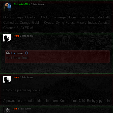
CzłowiekMłot
3 lata temu
Oprócz tego Overkill, D.R.I., Converge, Born from Pain, Madball,
Cathedral, Orange Goblin, Kyuss, Dying Fetus, Misery Index, Atheist,
Coroner, SLAYER o!
kurz
3 lata temu
Lis
pisze:
No i Brutal Truth
!
kurz
3 lata temu
I Ziyo na pierwszej płycie.
A poważnie z metalu takich nie znam. Kotlet to tak 7/10. Bo były pytania
pit
3 lata temu