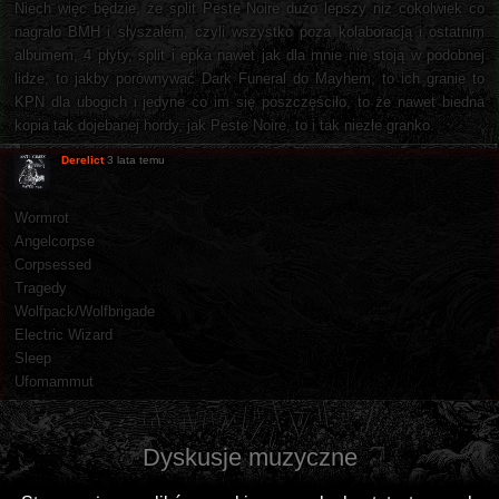
Niech więc będzie, że split Peste Noire dużo lepszy niż cokolwiek co
nagrało BMH i słyszałem, czyli wszystko poza kolaboracją i ostatnim
albumem, 4 płyty, split i epka nawet jak dla mnie nie stoją w podobnej
lidze, to jakby porównywać Dark Funeral do Mayhem, to ich granie to
KPN dla ubogich i jedyne co im się poszczęściło, to że nawet biedna
kopia tak dojebanej hordy, jak Peste Noire, to i tak niezłe granko.
Derelict
3 lata temu
Wormrot
Angelcorpse
Corpsessed
Tragedy
Wolfpack/Wolfbrigade
Electric Wizard
Sleep
Ufomammut
Dyskusje muzyczne