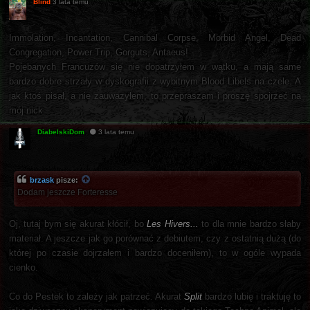
Blind
3 lata temu
Immolation, Incantation, Cannibal Corpse, Morbid Angel, Dead
Congregation, Power Trip, Gorguts, Antaeus!
Pojebanych Francuzów się nie dopatrzyłem w wątku, a mają same
bardzo dobre strzały w dyskografii z wybitnym Blood Libels na czele. A
jak ktoś pisał, a nie zauważyłem, to przepraszam i proszę spojrzeć na
mój nick.
DiabelskiDom
3 lata temu
brzask
pisze:
Dodam jeszcze Forteresse
Oj, tutaj bym się akurat kłócił, bo
Les Hivers...
to dla mnie bardzo słaby
materiał. A jeszcze jak go porównać z debiutem, czy z ostatnią dużą (do
której po czasie dojrzałem i bardzo doceniłem), to w ogóle wypada
cienko.
Co do Pestek to zależy jak patrzeć. Akurat
Split
bardzo lubię i traktuję to