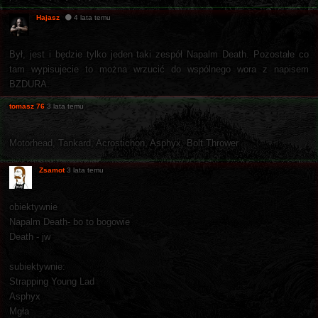
Hajasz
4 lata temu
Był, jest i będzie tylko jeden taki zespół Napalm Death. Pozostałe co
tam wypisujecie to można wrzucić do wspólnego wora z napisem
BZDURA.
tomasz 76
3 lata temu
Motorhead, Tankard, Acrostichon, Asphyx, Bolt Thrower
Zsamot
3 lata temu
obiektywnie
Napalm Death- bo to bogowie
Death - jw
subiektywnie:
Strapping Young Lad
Asphyx
Mgła