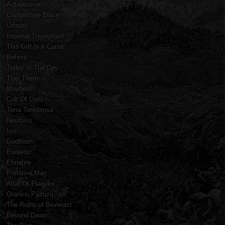
Antediluvian
Clandestine Blaze
Urfaust
Imperial Triumphant
This Gift Is A Curse
Beherit
Today Is The Day
Trap Them
Mayhem
Cult Of Luna
Terra Tenebrosa
Neurosis
Isis
Godflesh
Esoteric
Ehnahre
Primitive Man
Altar Of Plagues
Oranssi Pazuzu
The Ruins of Beverast
Beyond Dawn