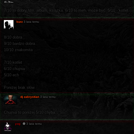
7/10 to dobry film, album, książka. 6/10 to meh, może być. 5/10 - kotlet.
kurz
3 lata temu
8/10 dobra
9/10 bardzo dobra
10/10 znakomita
7/10 kotlet
6/10 chujnia
5/10 ech
Poniżej brak słów
dj zakrystian
3 lata temu
Chujnia to poniżej 5/10 chyba.
yog
3 lata temu