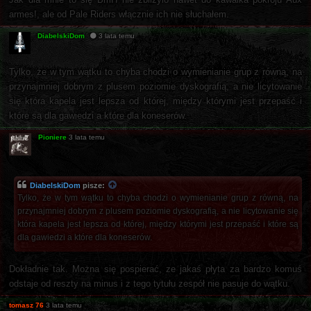
armes!, ale od Pale Riders włącznie ich nie słuchałem.
DiabelskiDom
3 lata temu
Tylko, że w tym wątku to chyba chodzi o wymienianie grup z równą, na
przynajmniej dobrym z plusem poziomie dyskografią, a nie licytowanie
się która kapela jest lepsza od której, między którymi jest przepaść i
które są dla gawiedzi a które dla koneserów.
Pioniere
3 lata temu
DiabelskiDom
pisze:
Tylko, że w tym wątku to chyba chodzi o wymienianie grup z równą, na
przynajmniej dobrym z plusem poziomie dyskografią, a nie licytowanie się
która kapela jest lepsza od której, między którymi jest przepaść i które są
dla gawiedzi a które dla koneserów.
Dokładnie tak. Można się pospierać, ze jakaś płyta za bardzo komuś
odstaje od reszty na minus i z tego tytułu zespół nie pasuje do wątku.
tomasz 76
3 lata temu