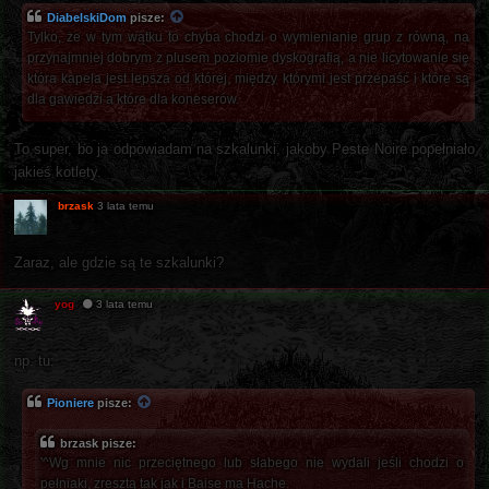
DiabelskiDom
pisze:
Tylko, że w tym wątku to chyba chodzi o wymienianie grup z równą, na
przynajmniej dobrym z plusem poziomie dyskografią, a nie licytowanie się
która kapela jest lepsza od której, między którymi jest przepaść i które są
dla gawiedzi a które dla koneserów.
To super, bo ja odpowiadam na szkalunki, jakoby Peste Noire popełniało
jakieś kotlety.
brzask
3 lata temu
Zaraz, ale gdzie są te szkalunki?
yog
3 lata temu
np. tu:
Pioniere
pisze:
brzask pisze:
'^Wg mnie nic przeciętnego lub słabego nie wydali jeśli chodzi o
pełniaki, zresztą tak jak i Baise ma Hache.