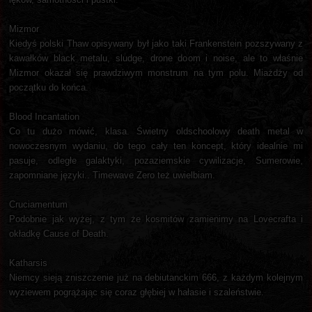
Mizmor
Kiedyś polski Thaw opisywany był jako taki Frankenstein pozszywany z
kawałków black metalu, sludge, drone doom i noise, ale to właśnie
Mizmor okazał się prawdziwym monstrum na tym polu. Miażdży od
początku do końca.
Blood Incantation
Co tu dużo mówić, klasa. Świetny oldschoolowy death metal w
nowoczesnym wydaniu, do tego cały ten koncept, który idealnie mi
pasuje, odległe galaktyki, pozaziemskie cywilizacje, Sumerowie,
zapomniane języki.. Timewave Zero też uwielbiam.
Cruciamentum
Podobnie jak wyżej, z tym że kosmitów zamienimy na Lovecrafta i
okładkę Cause of Death.
Katharsis
Niemcy sieją zniszczenie już na debiutanckim 666, z każdym kolejnym
wyziewem pogrążając się coraz głębiej w hałasie i szaleństwie.