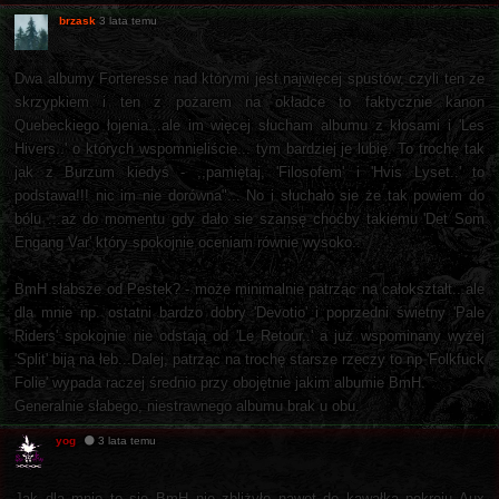
brzask
3 lata temu
Dwa albumy Forteresse nad którymi jest najwięcej spustów, czyli ten ze
skrzypkiem i ten z pożarem na okładce to faktycznie kanon
Quebeckiego łojenia...ale im więcej słucham albumu z kłosami i 'Les
Hivers..' o których wspomnieliście... tym bardziej je lubię. To trochę tak
jak z Burzum kiedyś - ,,pamiętaj, 'Filosofem' i 'Hvis Lyset..' to
podstawa!!! nic im nie dorówna"... No i słuchało sie że tak powiem do
bólu ...aż do momentu gdy dało sie szansę choćby takiemu 'Det Som
Engang Var' który spokojnie oceniam równie wysoko..
BmH słabsze od Pestek? - może minimalnie patrząc na całokształt...ale
dla mnie np. ostatni bardzo dobry 'Devotio' i poprzedni świetny 'Pale
Riders' spokojnie nie odstają od 'Le Retour..' a już wspominany wyżej
'Split' biją na łeb...Dalej, patrząc na trochę starsze rzeczy to np 'Folkfuck
Folie' wypada raczej średnio przy obojętnie jakim albumie BmH.
Generalnie słabego, niestrawnego albumu brak u obu.
yog
3 lata temu
Jak dla mnie to się BmH nie zbliżyło nawet do kawałka pokroju Aux