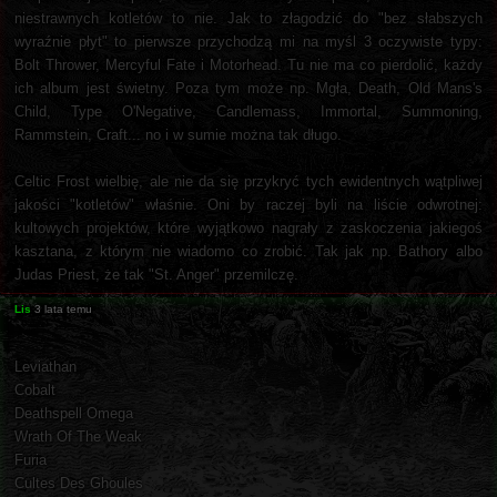
niestrawnych kotletów to nie. Jak to złagodzić do "bez słabszych
wyraźnie płyt" to pierwsze przychodzą mi na myśl 3 oczywiste typy:
Bolt Thrower, Mercyful Fate i Motorhead. Tu nie ma co pierdolić, każdy
ich album jest świetny. Poza tym może np. Mgła, Death, Old Mans's
Child, Type O'Negative, Candlemass, Immortal, Summoning,
Rammstein, Craft... no i w sumie można tak długo.
Celtic Frost wielbię, ale nie da się przykryć tych ewidentnych wątpliwej
jakości "kotletów" właśnie. Oni by raczej byli na liście odwrotnej:
kultowych projektów, które wyjątkowo nagrały z zaskoczenia jakiegoś
kasztana, z którym nie wiadomo co zrobić. Tak jak np. Bathory albo
Judas Priest, że tak "St. Anger" przemilczę.
Lis
3 lata temu
Leviathan
Cobalt
Deathspell Omega
Wrath Of The Weak
Furia
Cultes Des Ghoules