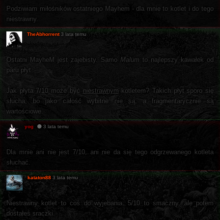
Podziwiam miłośników ostatniego Mayhem - dla mnie to kotlet i do tego
niestrawny.
TheAbhorrent
3 lata temu
Ostatni MayheM jest zajebisty. Samo
Malum
to najlepszy kawałek od
paru płyt.
Jak płyta 7/10 może być
niestrawnym
kotletem? Takich płyt sporo się
słucha, bo jako całość wybitne nie są, a fragmentarycznie są
wartościowe.
yog
3 lata temu
Dla mnie ani nie jest 7/10, ani nie da się tego odgrzewanego kotleta
słuchać.
kataton88
3 lata temu
Niestrawny kotlet to coś do wyjebania. 5/10 to smaczny, ale potem
dostałeś sraczki.