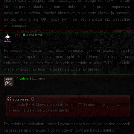
jako dziwaczny eksperyment nawiązujący do takiego Techno Animal, ale
którego jednak słucha się bardzo dobrze. To już prędzej najnowsza
mniej mi się podoba, chociaż niestrawnym kotletem ciężko ją nazwać,
bo też słucha się OK, poza tym, że jest słabsza niż wszystkie
wcześniejsze.
yog
3 lata temu
Forteresse z kłosami też dość żenujące, jak na poziom innych
materiałów kapeli. Jak dla mnie, split Peste Noire dużo lepszy niż
cokolwiek, co nagrało BMH, których materiały to takie 7/10 i niewiele
więcej - wporzo jak leci, nie tęskni się wcale jak nie leci.
Pioniere
3 lata temu
yog
pisze:
co nagrało BMH, których materiały to takie 7/10 i niewiele więcej - wporzo
jak leci, nie tęskni się wcale jak nie leci.
Dokładnie to napisałem, równe i wystarczająco dobre, do bardzo dobrych
im jeszcze nico brakuje, a do wybitnych to wcale bardzo daleko.