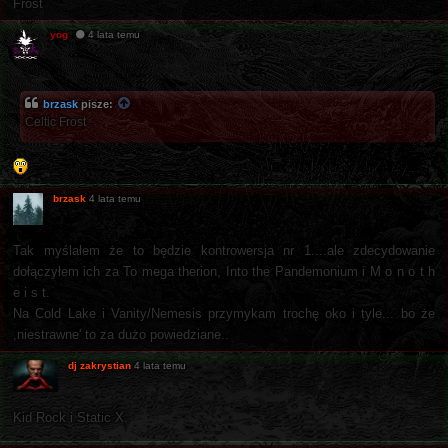
Frost
yog
4 lata temu
brzask
pisze:
Celtic Frost
brzask
4 lata temu
Tak myślałem że to będzie kontrowersja nr 1....ale zdecydowanie
dołączyłem ich za To mega therion, Into the Pandemonium i M o n o t h
e i s t.
Na Cold Lake i Vanity/Nemesis przymykam trochę oko i tyle... bo że
,niestrawne' to za dużo powiedziane..
dj zakrystian
4 lata temu
Kid Rock i Static X.