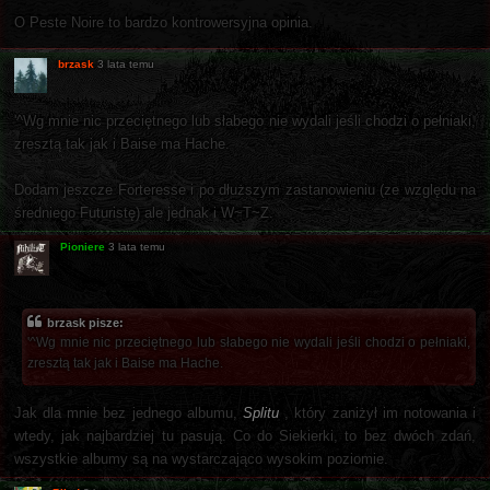
O Peste Noire to bardzo kontrowersyjna opinia.
brzask
3 lata temu
'^Wg mnie nic przeciętnego lub słabego nie wydali jeśli chodzi o pełniaki,
zresztą tak jak i Baise ma Hache.
Dodam jeszcze Forteresse i po dłuższym zastanowieniu (ze względu na
średniego Futuristę) ale jednak i W~T~Z.
Pioniere
3 lata temu
brzask pisze:
'^Wg mnie nic przeciętnego lub słabego nie wydali jeśli chodzi o pełniaki,
zresztą tak jak i Baise ma Hache.
Jak dla mnie bez jednego albumu,
Splitu
, który zaniżył im notowania i
wtedy, jak najbardziej tu pasują. Co do Siekierki, to bez dwóch zdań,
wszystkie albumy są na wystarczająco wysokim poziomie.