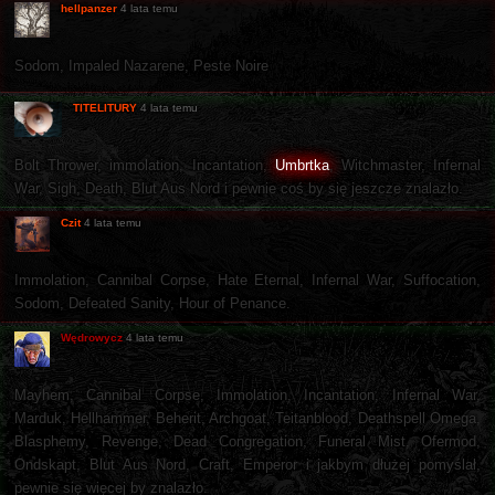
hellpanzer
4 lata temu
Sodom, Impaled Nazarene, Peste Noire
TITELITURY
4 lata temu
Bolt Thrower, immolation, Incantation,
Umbrtka
, Witchmaster, Infernal
War, Sigh, Death, Blut Aus Nord i pewnie coś by się jeszcze znalazło.
Czit
4 lata temu
Immolation, Cannibal Corpse, Hate Eternal, Infernal War, Suffocation,
Sodom, Defeated Sanity, Hour of Penance.
Wędrowycz
4 lata temu
Mayhem, Cannibal Corpse, Immolation, Incantation, Infernal War,
Marduk, Hellhammer, Beherit, Archgoat, Teitanblood, Deathspell Omega,
Blasphemy, Revenge, Dead Congregation, Funeral Mist, Ofermod,
Ondskapt, Blut Aus Nord, Craft, Emperor i jakbym dłużej pomyślał,
pewnie się więcej by znalazło.