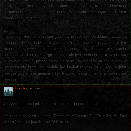
jego charakterystyczny styl, choć inspirowany mocno klasyczną
skandynawią, ale jednak grany w swoim własnym rodzimym
amerykańskim ujęciu.
Edit:
Teraz leci demko 5 zawierające same covery. Dokładnie raczę się
"Stripped" Depeche Mode w wydaniu Wresta i pewnie tak jak za każdym
razem kiedy słyszę jestem wprost zachwycony. Pomijam już kwestię
swojego uwielbienia dla tego zespołu, ale jest on odegrany tu wzorcowo,
w wolnym tempie, przepełniony klimatem (bo pozostał on zachowany) a
jednocześnie brzmi on totalnie jak Leviathan, czyli styl jego projektu
również został niezmieniony. Tak tworzyć trzeba umieć i tak coverować
również.
brzask
4 lata temu
Oczywiście, gość jak mało kto - jest nie do podrobienia.
Osobiście najbardziej lubię "Tentacles of Whorror" , "True Traitor, True
Whore" no i ten jego Lurker Of Chalice