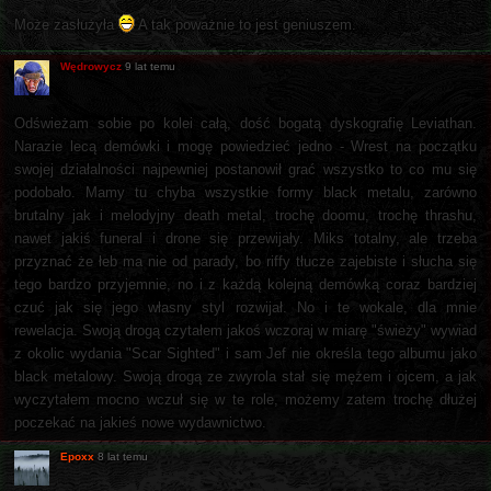
Może zasłużyła
A tak poważnie to jest geniuszem.
Wędrowycz
9 lat temu
Odświeżam sobie po kolei całą, dość bogatą dyskografię Leviathan.
Narazie lecą demówki i mogę powiedzieć jedno - Wrest na początku
swojej działalności najpewniej postanowił grać wszystko to co mu się
podobało. Mamy tu chyba wszystkie formy black metalu, zarówno
brutalny jak i melodyjny death metal, trochę doomu, trochę thrashu,
nawet jakiś funeral i drone się przewijały. Miks totalny, ale trzeba
przyznać że łeb ma nie od parady, bo riffy tłucze zajebiste i słucha się
tego bardzo przyjemnie, no i z każdą kolejną demówką coraz bardziej
czuć jak się jego własny styl rozwijał. No i te wokale, dla mnie
rewelacja. Swoją drogą czytałem jakoś wczoraj w miarę "świeży" wywiad
z okolic wydania "Scar Sighted" i sam Jef nie określa tego albumu jako
black metalowy. Swoją drogą ze zwyrola stał się mężem i ojcem, a jak
wyczytałem mocno wczuł się w te role, możemy zatem trochę dłużej
poczekać na jakieś nowe wydawnictwo.
Epoxx
8 lat temu