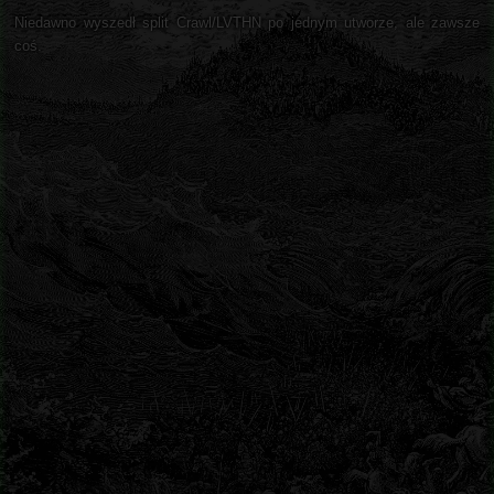
Niedawno wyszedł split Crawl/LVTHN po jednym utworze, ale zawsze
coś.