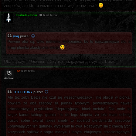
zespołów, ale kto to weźmie za coś więcej, niż piwo?
DiabelskiDom
6 lat temu
yog
pisze:
Pewnie oba są, tylko jednemu fanbojujesz, bo to najczarniejsze zło, a
drugi plumka akustyczne smuty
Oba są czym? Gównem? Czy rozmazgajowaną zrzyną z Burzum?
pit
6 lat temu
TITELITURY
pisze:
Ale też żeby DeDe nie czuł się wszechwiedzący i nie obrósł w piórka,
powiem że oba zespoły są jednak typowym, powiedziałbym nawet
sztandarowym przykładem "depresyjnego black metalu". Dla mnie to
wręcz kanon takiego grania i to do tego stopnia, że jeśli mam ochotę
puścić sobie akurat jakieś smęty, to spośród pierdyliarda zespołów
uprawiających ten gatunek, wybieram te dwa. Pozbyłbym się z chęcią tych
wszystkich splitów z angra manyiu i innymi chujowymi, trzeciorzędnymi