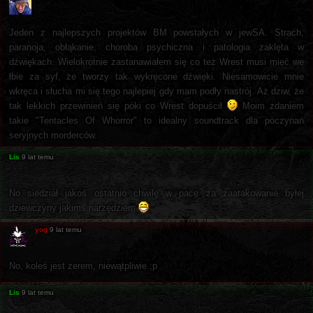
Jeden z najlepszych projektów BM powstałych w jewSA. Strach,
paranoja, obłąkanie, choroba psychiczna i patologia zaklęta w
dźwiękach. Wielokrotnie zastanawiałem się co też Wrest musi mieć we
łbie za syf, że tworzy tak wykręcone dźwięki. Niesamowicie mnie
wkręca i słucha mi się tego najlepiej gdy mam podły nastrój. Aż dziw, że
tak lekkich przewinień się póki co Wrest dopuścił
Moim zdaniem
takie "Tentacles Of Whorror" to idealny soundtrack dla poczynań
seryjnych morderców.
Lis
9 lat temu
No siedział jakoś ostatnio chwilę w pace za zaatakowanie byłej
dziewczyny jakimś narzędziem
yog
9 lat temu
No, koleś jest zerem, niewątpliwie ;p
Lis
9 lat temu