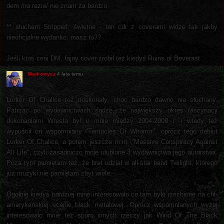
dem /na razie/ nie znam za bardzo
** słucham Stripped, świetne - ten cdr z coverami widzę tak jakby
nieoficjalne wydanko, masz to??
Jeśli ktoś ceni DM, fajny cover zrobił też kiedyś Ruins of Beverast
Wędrowycz
4 lata temu
Lurker Of Chalice też doskonały, choć bardzo dawno nie słuchany.
Patrząc po wydawnictwach sądzę, że największy okres fascynacji
dokonaniami Wresta był u mnie między 2004-2008 r. i wtedy też
wypuścił on wspomniany "Tentacles Of Whorror", oprócz tego debiut
Lurker Of Chalice, a potem jeszcze m.in. "Massive Conspiracy Against
All Life", czyli zasadniczo moje ulubione 3 wydawnictwa jego autorstwa.
Poza tym pamiętam też, że brał udział w all-star band Twilight, którego
już muzyki nie pamiętam zbyt wiele.
Ogólnie kiedyś bardziej mnie interesowało co tam było rzeźbione na chł-
amerykańskiej scenie black metalowej. Oprócz wspomnianych wyżej
interesowało mnie też sporo innych rzeczy jak Wind Of The Black