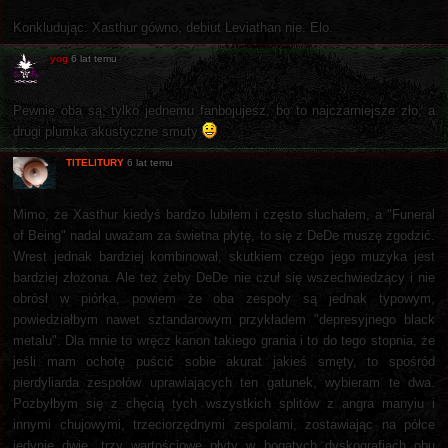
Konkludując: Xasthur gówno, debiut Leviathan nie. Elo.
yog
6 lat temu
Pewnie oba są, tylko jednemu fanbojujesz, bo to najczarniejsze zło, a
drugi plumka akustyczne smuty
TITELITURY
6 lat temu
Mimo, że Xasthur kiedyś bardzo lubiłem i często słuchałem, a "Funeral
of Being" nadal uważam za świetna płytę, to się z DeDe muszę zgodzić.
Wrest jednak bardziej kombinował, skutkiem czego jego muzyka jest
bardziej złożona. Ale też żeby DeDe nie czuł się wszechwiedzący i nie
obrósł w piórka, powiem że oba zespoły są jednak typowym,
powiedziałbym nawet sztandarowym przykładem "depresyjnego black
metalu". Dla mnie to wręcz kanon takiego grania i to do tego stopnia, że
jeśli mam ochotę puścić sobie akurat jakieś smęty, to spośród
pierdyliarda zespołów uprawiających ten gatunek, wybieram te dwa.
Pozbyłbym się z chęcią tych wszystkich splitów z angra manyiu i
innymi chujowymi, trzeciorzędnymi zespolami, zostawiając na półce
jedynie dwie, trzy wartościowe płyty w bogatych dyskografiach obu