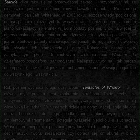
Suicide
kilka razy się od przedwczoraj zakręcił i przypomniał mi, że
niesłusznie jest trochę zapomnianym kawałkiem metalu. Po szeregu
demówek, pan Jeff Whitehead w 2003 roku, jeszcze wtedy pod osłoną
corpse paintu i kolczastych karwaszy dowalił bardzo dobrym albumem
jasno wskazującym kierunek w jakim podąży później. Choć najwięcej tu
amerykańskiego spojrzenia na skandynawskie klasyki, to pojawiają się
już ambientowe patenty stanowiące wstępniaki do regularnych utworów,
jak również ich zamknięcia i outra. Kulminacja następuje w
zamykającym płytę, 15-minutowym czekaniu pod
Wrotami do
dziesiątego podpoziomu samobójstwa
. Najlepszy utwór na i tak bardzo
dobrej płycie, nawet jeśli jeszcze trochę nieociosanej w swojej pogardzie
do wszystkiego i wszystkich.
Rok później wychodzi drugi, duży album,
Tentacles of Whorror
i tu już
główna myśl projektu jest konkretnie określona. Takie cechy jak
masywność, ciężar, złożoność i chaotyczny mrok stają się stałą
wizytówką Leviathan. W numerach dzieje się coraz więcej, stają się one
coraz bogatsze, do tego podkreślone ambientowymi i dark
ambientowymi fragmentami potęgują wrażenie niepokoju u słuchacza.
Właśnie ten niepokój i poczucie przytłoczenia to kolejna z istotnych
cech muzyki tworu, niezależnie czy obraca się on akurat w black
metalu, czy też w klimatycznej, mrocznej elektronice, jak na