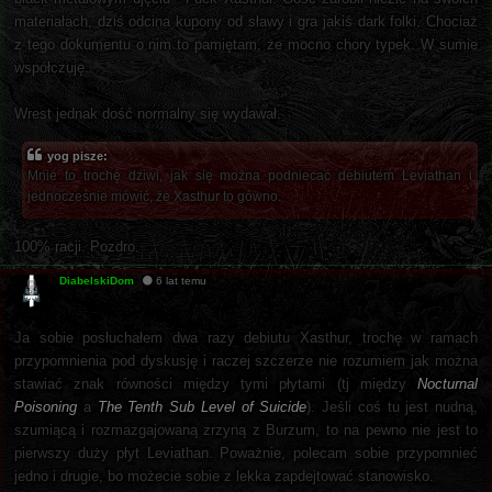
materiałach, dziś odcina kupony od sławy i gra jakiś dark folki. Chociaż
z tego dokumentu o nim to pamiętam, że mocno chory typek. W sumie
współczuję.
Wrest jednak dość normalny się wydawał.
yog pisze:
Mnie to trochę dziwi, jak się można podniecać debiutem Leviathan i
jednocześnie mówić, że Xasthur to gówno.
100% racji. Pozdro.
DiabelskiDom
6 lat temu
Ja sobie posłuchałem dwa razy debiutu Xasthur, trochę w ramach
przypomnienia pod dyskusję i raczej szczerze nie rozumiem jak można
stawiać znak równości między tymi płytami (tj między
Nocturnal
Poisoning
a
The Tenth Sub Level of Suicide
). Jeśli coś tu jest nudną,
szumiącą i rozmazgajowaną zrzyną z Burzum, to na pewno nie jest to
pierwszy duży płyt Leviathan. Poważnie, polecam sobie przypomnieć
jedno i drugie, bo możecie sobie z lekka zapdejtować stanowisko.