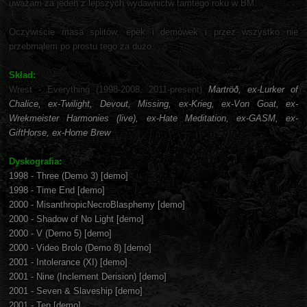
uważam za jeden z lepszych wydawnictw tamtego roku w BM.
Oczywiście masa splitów, epek i demówek i przez wszystko nie
przebrnąłem po prostu tego za dużo.
Skład:
Wrest - Everything (1998-2008, 2011-present)
Martröð, ex-Lurker of
Chalice, ex-Twilight, Devout, Missing, ex-Krieg, ex-Von Goat, ex-
Wrekmeister Harmonies (live), ex-Hate Meditation, ex-GASM, ex-
GiftHorse, ex-Home Brew
Dyskografia:
1998 - Three (Demo 3) [demo]
1998 - Time End [demo]
2000 - MisanthropicNecroBlasphemy [demo]
2000 - Shadow of No Light [demo]
2000 - V (Demo 5) [demo]
2000 - Video Brolo (Demo 8) [demo]
2001 - Intolerance (XI) [demo]
2001 - Nine (Inclement Derision) [demo]
2001 - Seven & Slaveship [demo]
2001 - Ten [demo]