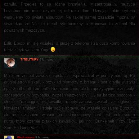
dziwiło. Przecież to są różne brzmienia. Mizantropia w muzyce
Leviatnan nie musi czynić jej od razu dbm. Uznając takie kryteria
wędrujemy do świata absurdów. Na takiej samej zasadzie można by
stwierdzić że Nile to metal symfoniczny a Manowar to zespół dla
poważnych mężczyzn.
Edit. Epoxx mi się wciąłeś, a piszę z telefonu i za dużo kombinowania
teraz z cytowaniem Yoga
TITELITURY
9 lat temu
Mnie ten zespół zawsze uspokajał i wprowadzał w ponury nastrój. Po
drugiej stronie skali, - przykład pierwszy z brzegu - jest granie w stylu
np. "Goathcraft Torment". Brzmienie inne, ale kompozycyjnie te zespoły,
szczególnie w przypadku wcześniejszych płyt L., są bardzo podobne -
długie, "rozciągnięte" kawałki, repetytywność, wokal z pogłosem,
klawisze/ ambient. I zdaję sobie sprawę, że właśnie opisałem Burzum,
ale moim zdaniem właśnie ten jednoosobowy hord jest prekursorem
nurtu, który czerpie z takich kawałków, jak np. "Dunkelheit", czy "Det
Som En Gang Var".
Wędrowycz
9 lat temu