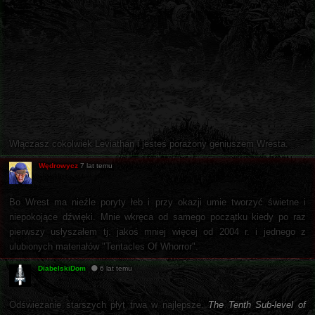
Włączasz cokolwiek Leviathan i jesteś porażony geniuszem Wresta.
Wędrowycz
7 lat temu
Bo Wrest ma nieźle poryty łeb i przy okazji umie tworzyć świetne i
niepokojące dźwięki. Mnie wkręca od samego początku kiedy po raz
pierwszy usłyszałem tj. jakoś mniej więcej od 2004 r. i jednego z
ulubionych materiałów "Tentacles Of Whorror".
DiabelskiDom
6 lat temu
Odświeżanie starszych płyt trwa w najlepsze.
The Tenth Sub-level of