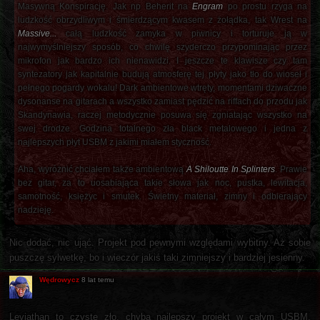
Masywną Konspirację. Jak np Beherit na
Engram
po prostu rzyga na
ludzkość obrzydliwym i śmierdzącym kwasem z żołądka, tak Wrest na
Massive...
całą ludzkość zamyka w piwnicy i torturuje ją w
najwymyślniejszy sposób, co chwilę szyderczo przypominając przez
mikrofon jak bardzo ich nienawidzi. I jeszcze te klawisze czy tam
syntezatory jak kapitalnie budują atmosferę tej płyty jako tło do wioseł i
pełnego pogardy wokalu! Dark ambientowe wtręty, momentami dziwaczne
dysonanse na gitarach a wszystko zamiast pędzić na riffach do przodu jak
Skandynawia, raczej metodycznie posuwa się zgniatając wszystko na
swej drodze. Godzina totalnego zła black metalowego i jedna z
najlepszych płyt USBM z jakimi miałem styczność.
Aha, wyróżnić chciałem także ambientową
A Shiloutte In Splinters
. Prawie
bez gitar, za to uosabiająca takie słowa jak noc, pustka, lewitacja,
samotność, księżyc i smutek. Świetny materiał, zimny i odbierający
nadzieję.
Nic dodać, nic ująć. Projekt pod pewnymi względami wybitny. Aż sobie
puszczę sylwetkę, bo i wieczór jakiś taki zimniejszy i bardziej jesienny.
Wędrowycz
8 lat temu
Leviathan to czyste zło, chyba najlepszy projekt w całym USBM.