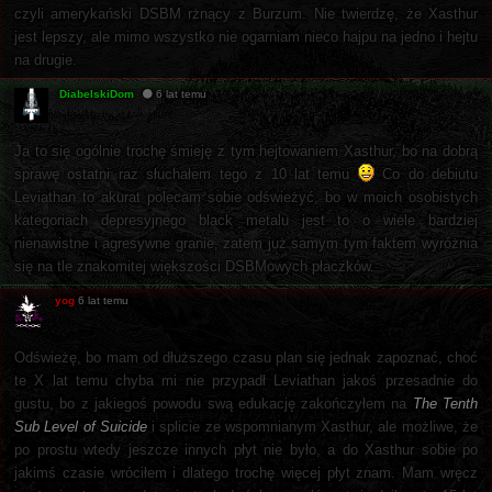
czyli amerykański DSBM rżnący z Burzum. Nie twierdzę, że Xasthur
jest lepszy, ale mimo wszystko nie ogarniam nieco hajpu na jedno i hejtu
na drugie.
DiabelskiDom
6 lat temu
Ja to się ogólnie trochę śmieję z tym hejtowaniem Xasthur, bo na dobrą
sprawę ostatni raz słuchałem tego z 10 lat temu
Co do debiutu
Leviathan to akurat polecam sobie odświeżyć, bo w moich osobistych
kategoriach depresyjnego black metalu jest to o wiele bardziej
nienawistne i agresywne granie, zatem już samym tym faktem wyróżnia
się na tle znakomitej większości DSBMowych płaczków.
yog
6 lat temu
Odświeżę, bo mam od dłuższego czasu plan się jednak zapoznać, choć
te X lat temu chyba mi nie przypadł Leviathan jakoś przesadnie do
gustu, bo z jakiegoś powodu swą edukację zakończyłem na
The Tenth
Sub Level of Suicide
i splicie ze wspomnianym Xasthur, ale możliwe, że
po prostu wtedy jeszcze innych płyt nie było, a do Xasthur sobie po
jakimś czasie wróciłem i dlatego trochę więcej płyt znam. Mam wręcz