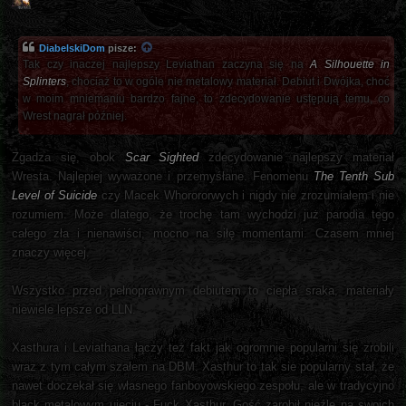
DiabelskiDom
pisze:
Tak czy inaczej najlepszy Leviathan zaczyna się na
A Silhouette in
Splinters
, chociaż to w ogóle nie metalowy materiał. Debiut i Dwójka, choć
w moim mniemaniu bardzo fajne, to zdecydowanie ustępują temu, co
Wrest nagrał później.
Zgadza się, obok
Scar Sighted
zdecydowanie najlepszy materiał
Wresta. Najlepiej wyważone i przemyśłane. Fenomenu
The Tenth Sub
Level of Suicide
czy Macek Whorororwych i nigdy nie zrozumiałem i nie
rozumiem. Może dlatego, że trochę tam wychodzi już parodia tego
całego zła i nienawiści, mocno na siłę momentami. Czasem mniej
znaczy więcej.
Wszystko przed pełnoprawnym debiutem to ciepła sraka, materiały
niewiele lepsze od LLN.
Xasthura i Leviathana łączy też fakt jak ogromnie popularni się zrobili
wraz z tym całym szałem na DBM. Xasthur to tak sie popularny stał, że
nawet doczekał się własnego fanboyowskiego zespołu, ale w tradycyjno
black metalowym ujęciu - Fuck Xasthur. Gość zarobił nieźle na swoich