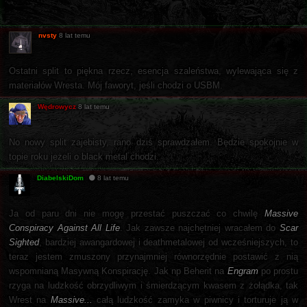
nvsty
8 lat temu
Ostatni split to piękna rzecz, esencja szaleństwa, wylewająca się z
materiałów Wresta. Mój faworyt, jeśli chodzi o USBM.
Wędrowycz
8 lat temu
No nowy split zajebisty, rano dziś sprawdzałem. Będzie spokojnie w
topie roku jeżeli o black metal chodzi.
DiabelskiDom
8 lat temu
Ja od paru dni nie mogę przestać puszczać co chwilę
Massive
Conspiracy Against All Life
. Jak zawsze najchętniej wracałem do
Scar
Sighted
, bardziej awangardowej i deathmetalowej od wcześniejszych, to
teraz jestem zmuszony przynajmniej równorzędnie postawić z nią
wspomnianą Masywną Konspirację. Jak np Beherit na
Engram
po prostu
rzyga na ludzkość obrzydliwym i śmierdzącym kwasem z żołądka, tak
Wrest na
Massive...
całą ludzkość zamyka w piwnicy i torturuje ją w