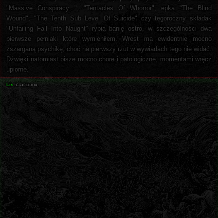
"Massive Conspiracy...", "Tentacles Of Whorror", epka "The Blind
Wound", "The Tenth Sub Level Of Suicide" czy tegoroczny składak
"Unfailing Fall Into Naught" rypią banię ostro, w szczególności dwa
pierwsze pełniaki które wymieniłem. Wrest ma ewidentnie mocno
zszarganą psychikę, choć na pierwszy rzut w wywiadach tego nie widać.
Dźwięki natomiast pisze mocno chore i patologiczne, momentami wręcz
upiorne.
Lis
7 lat temu