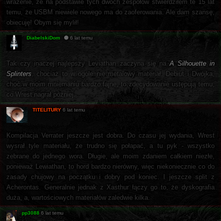
wrażenie, że na podstawie tych dwóch zespołów stwierdziłem te 15 lat
temu, że USBM niewiele nowego ma do zaoferowania. Ale dam szansę,
obiecuję! Obym się mylił!
DiabelskiDom
6 lat temu
Tak czy inaczej najlepszy Leviathan zaczyna się na
A Silhouette in
Splinters
, chociaż to w ogóle nie metalowy materiał. Debiut i Dwójka,
choć w moim mniemaniu bardzo fajne, to zdecydowanie ustępują temu,
co Wrest nagrał później.
TITELITURY
6 lat temu
Kompilacja Verrater jeszcze jest dobra. Do czasu jej wydania, Wrest
wysrał tyle materiału, że trudno się połapać, a tu pyk - wszystko
zebrane do jednego wora. Długie, ale moim zdaniem całkiem niezłe,
ponieważ Lewiathan, to hord bardzo nierówny, więc niekoniecznie co do
zasady chujowy na początku i dobry pod koniec. I jeszcze split z
Acherontas. Generalnie jednak z Xasthur łączy go to, że dyskografia
duża, a, wartościowych materiałów zaledwie kilka.
pp3088
6 lat temu