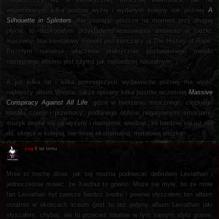
wspomnianym kilka postów wyżej i wydanym kolejny rok później
A
Silhouette in Splinters
. Ale zostając jeszcze na moment przy drugiej
płycie, to doskonałym przykładem wpasowania ambientu w ciężki,
masywny, blackmetalowy monolit jest kończący ją
The History of Rape
.
Po tym numerze włączenie praktycznie pozbawionego metalu
następnego albumu jest czymś jak najbardziej naturalnym.
A już kilka lat i kilka pomniejszych wydawnictw później ma wyjść
najlepszy album Wresta, także opisany kilka postów wcześniej
Massive
Conspiracy Against All Life
, gdzie w tworzeniu mrocznego, ciężkiego
metalu czerni i przemocy, podlanego obficie negatywnymi emocjami,
muzyk wspiął się na wyżyny i następnie, wiedząc, że bardziej się już nie
da, skręcił w kolejną, nie mniej ekstremalną, metalową uliczkę...
yog
6 lat temu
Mnie to trochę dziwi, jak się można podniecać debiutem Leviathan i
jednocześnie mówić, że Xasthur to gówno. Może się mylę, bo ze mnie
fan Leviathan był zawsze bardzo średni i pewnie słyszałem ten album
ostatnio w okolicach liceum (jest to też jedyny album Leviathan jaki
słyszałem, chyba), ale to przecież totalnie w tym samym stylu granie,