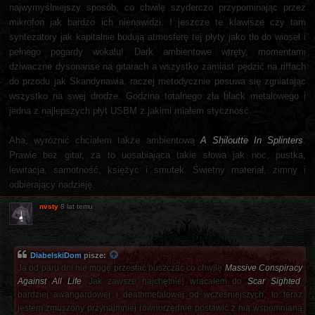
najwymyślniejszy sposób, co chwilę szyderczo przypominając przez
mikrofon jak bardzo ich nienawidzi. I jeszcze te klawisze czy tam
syntezatory jak kapitalnie budują atmosferę tej płyty jako tło do wioseł i
pełnego pogardy wokalu! Dark ambientowe wtręty, momentami
dziwaczne dysonanse na gitarach a wszystko zamiast pędzić na riffach
do przodu jak Skandynawia, raczej metodycznie posuwa się zgniatając
wszystko na swej drodze. Godzina totalnego zła black metalowego i
jedna z najlepszych płyt USBM z jakimi miałem styczność.
Aha, wyróżnić chciałem także ambientową
A Shiloutte In Splinters
.
Prawie bez gitar, za to uosabiająca takie słowa jak noc, pustka,
lewitacja, samotność, księżyc i smutek. Świetny materiał, zimny i
odbierający nadzieję.
nvsty
8 lat temu
DiabelskiDom
pisze:
Ja od paru dni nie mogę przestać puszczać co chwilę
Massive Conspiracy
Against All Life
. Jak zawsze najchętniej wracałem do
Scar Sighted
,
bardziej awangardowej i deathmetalowej od wcześniejszych, to teraz
jestem zmuszony przynajmniej równorzędnie postawić z nią wspomnianą