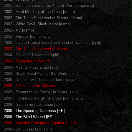
2001 - Sacrifice Love at the Altar of War [kompilacja]
2002 - Howl Mockery at the Cross [demo]
2002 - The Tenth Sub Level of Suicide [demo]
2002 - White Devil, Black Metal [demo]
2002 - XV [demo]
2002 - Verräter [kompilacja]
2003 - Live in Eternal Sin / The Speed of Darkness [split]
2003 - The Tenth Sub Level of Suicide
2004 - Crebain / Leviathan [split]
2004 - Tentacles of Whorror
2004 - Xasthur / Leviathan [split]
2004 - Black Metal Against the World [split]
2005 - Demos Two Thousand [kompilacja]
2005 - A Silhouette in Splinters
2005 - Totentanz II / Portrait in Scars [split]
2005 - Howl Mockery at the Cross [kompilacja]
2006 - Sapthuran / Leviathan [split]
2006 - The Speed of Darkness [EP]
2006 - The Blind Wound [EP]
2008 - Massive Conspiracy Against All Life
2009 - Sic Luceat Lux [split]