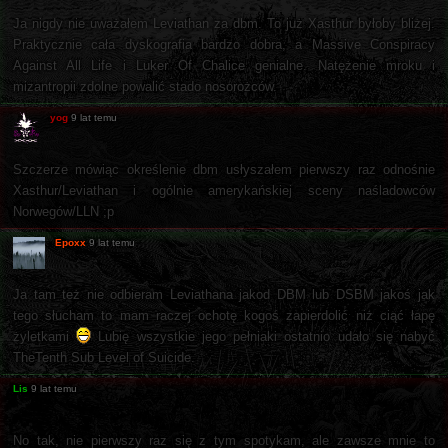
Ja nigdy nie uważałem Leviathan za dbm. To już Xasthur byłoby bliżej.
Praktycznie cała dyskografia bardzo dobra, a Massive Conspiracy
Against All Life i Luker Of Chalice genialne. Natężenie mroku i
mizantropii zdolne powalić stado nosorożców.
yog
9 lat temu
Szczerze mówiąc określenie dbm usłyszałem pierwszy raz odnośnie
Xasthur/Leviathan i ogólnie amerykańskiej sceny naśladowców
Norwegów/LLN ;p
Epoxx
9 lat temu
Ja tam też nie odbieram Leviathana jakod DBM lub DSBM jakoś jak
tego słucham to mam raczej ochotę kogoś zapierdolić niż ciąć łapę
żyletkami
Lubię wszystkie jego pełniaki ostatnio udało się nabyć
TheTenth Sub Level of Suicide.
Lis
9 lat temu
No tak, nie pierwszy raz się z tym spotykam, ale zawsze mnie to