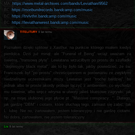
MA:
https://www.metal-archives.com/bands/Leviathan/9562
BC:
https://moribundrecords.bandcamp.com/music
BC:
https://trvlvthn.bandcamp.com/music
BC:
https://leviathanwrest.bandcamp.com/music
TITELITURY
9 lat temu
Poznałem dzięki splitowi z Xasthur, na punkcie którego miałem kiedyś
pierdolca. Dziś już minął, ale "Funeral of Being" wciąż uważam za
świetną, "transową płytę". Lewiatana wrzuciłbym po prostu do szufladki
"depresyjny black metal", ale to by było tak, jakby powiedzieć, że św.
Franciszek był "po prostu" chrześcijaninem w porównaniu ze zwykłymi
niedzielnymi uczestnikami mszy. Lewiatan jest "trochę bardziej", bo
jednak albo te proste akordy próbuje łączyć z ambientem, co wychodzi
mu świetnie, albo wręcz wtrynia w utwory jalieś bluesowe zagrywki, jak
np. na mojej ulubionej jego płycie pt. "Massive conspiracy...". Dlatego,
jak gardzę "DBM" i ciotami, które słuchają tego, zamiast się zabić, tak
L. lubię. Nie no, żartowałem, jestem tolerancyjny i nie gardzę ciotami.
No dobra, żartowałem, nie jestem tolerancyjny.
Lis
9 lat temu