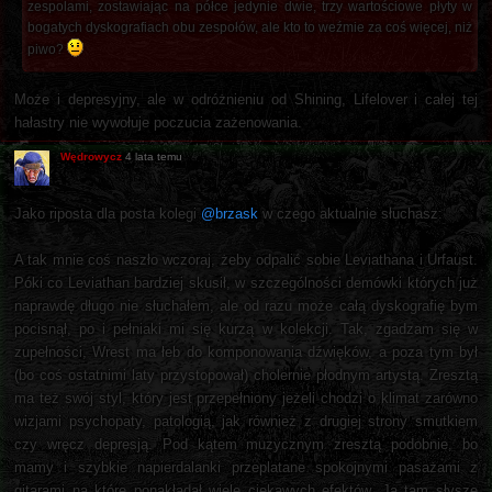
zespolami, zostawiając na półce jedynie dwie, trzy wartościowe płyty w
bogatych dyskografiach obu zespołów, ale kto to weźmie za coś więcej, niż
piwo?
Może i depresyjny, ale w odróżnieniu od Shining, Lifelover i całej tej
hałastry nie wywołuje poczucia zażenowania.
Wędrowycz
4 lata temu
Jako riposta dla posta kolegi
@brzask
w czego aktualnie słuchasz:
A tak mnie coś naszło wczoraj, żeby odpalić sobie Leviathana i Urfaust.
Póki co Leviathan bardziej skusił, w szczególności demówki których już
naprawdę długo nie słuchałem, ale od razu może całą dyskografię bym
pocisnął, po i pełniaki mi się kurzą w kolekcji. Tak, zgadzam się w
zupełności, Wrest ma łeb do komponowania dźwięków, a poza tym był
(bo coś ostatnimi laty przystopował) cholernie płodnym artystą. Zresztą
ma też swój styl, który jest przepełniony jeżeli chodzi o klimat zarówno
wizjami psychopaty, patologią, jak również z drugiej strony smutkiem
czy wręcz depresją. Pod kątem muzycznym zresztą podobnie, bo
mamy i szybkie napierdalanki przeplatane spokojnymi pasażami z
gitarami na które ponakładał wiele ciekawych efektów. Ja tam słyszę