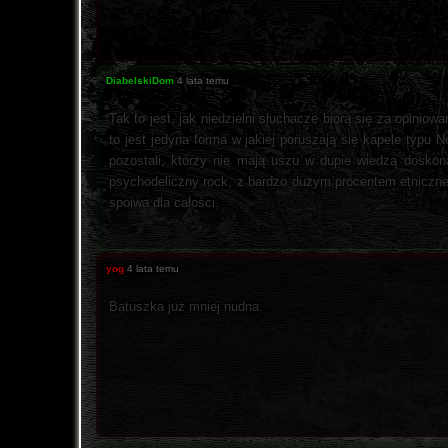
DiabelskiDom
4 lata temu
Tak to jest, jak niedzielni słuchacze biorą się za opiniow
to jest jedyna forma w jakiej poruszają się kapele typu
pozostali, którzy nie mają uszu w dupie wiedzą doskon
psychodeliczny rock, z bardzo dużym procentem etnicznej
spoiwa dla całości.
yog
4 lata temu
Batuszka już mniej nudna.