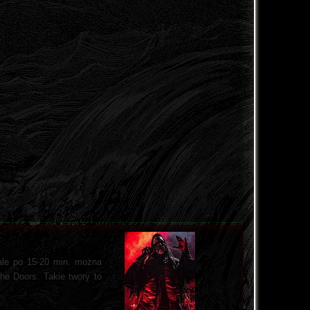
 ale po 15-20 min. można
he Doors. Takie twory to