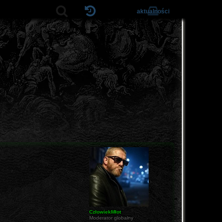
aktualności
CzłowiekMłot
Moderator globalny