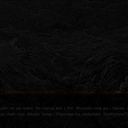
zybko mi się nudzą. Nie inaczej jest z Om. Wszystko tutaj gra i śpiewa,
 po chwili nuży. Advaitic Songs i Pilgrimage ma odsłuchane. Doom/stoner/T