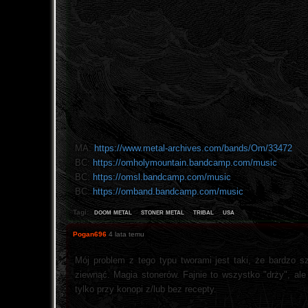
MA:
https://www.metal-archives.com/bands/Om/33472
BC:
https://omholymountain.bandcamp.com/music
BC:
https://omsl.bandcamp.com/music
BC:
https://omband.bandcamp.com/music
doom metal
stoner metal
tribal
usa
Tagi:
Pogan696
4 lata temu
Mój problem z tego typu tworami jest taki, że bardzo s
ziewnąć. Magia stonerów. Fajnie to wszystko "drży", ale
tylko przy konopi z/lub bez recepty.