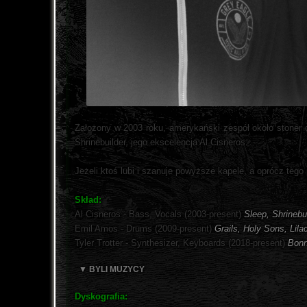
Założony w 2003 roku, amerykański zespół około stoner
Shrinebuilder, jego ekscelencja Al Cisneros.
Jeżeli ktoś lubi i szanuje powyższe kapele, a oprócz tego
Skład:
Al Cisneros - Bass, Vocals (2003-present)
Sleep, Shrinebu
Emil Amos - Drums (2009-present)
Grails, Holy Sons, Lil
Tyler Trotter - Synthesizer, Keyboards (2018-present)
Bonn
▼ BYLI MUZYCY
Dyskografia: