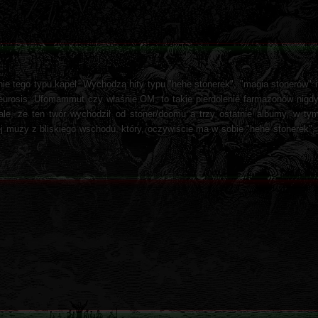
anie tego typu kapel. Wychodzą hity typu "hehe stonerek", "magia stonerów" i
 Neurosis, Ufomammut czy właśnie OM, to takie pierdolenie farmazonów nigd
ale, że ten twór wychodził od stoner/doomu a trzy ostatnie albumy, w t
 muzy z bliskiego wschodu, który, oczywiście ma w sobie "hehe stonerek", 