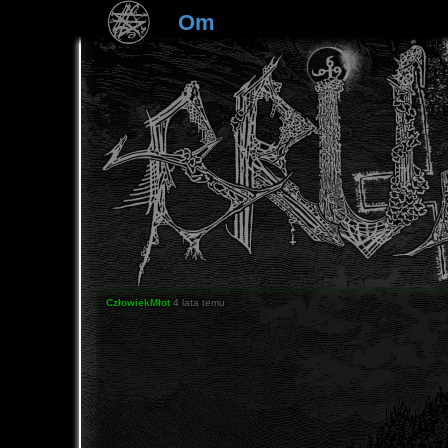
Om
CzłowiekMłot
4 lata temu