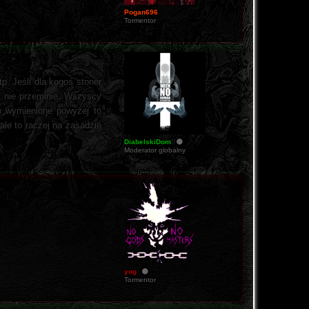
Pogan696
Tormentor
tp. Jeśli dla kogoś stoner
y nie przeminie. Wszyscy
ym wymienione powyżej to
ale to raczej na zasadzie
DiabelskiDom
Moderator globalny
yog
Tormentor