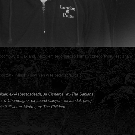
 doomowy z Oakland. Mózgiem tego bardzo klimatycznego tworu jest znany 
 początki Minsk - powinien w te pędy sprawdzić.
ilder, ex-Asbestosdeath, Al Cisneros, ex-The Sabians
acs & Champagne, ex-Laurel Canyon, ex-Jandek (live)
ie Stillwatter, Watter, ex-The Children