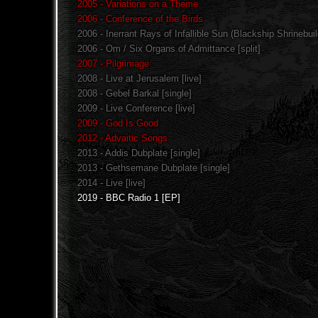
2005 - Variations on a Theme
2006 - Conference of the Birds
2006 - Inerrant Rays of Infallible Sun (Blackship Shrinebuild
2006 - Om / Six Organs of Admittance [split]
2007 - Pilgrimage
2008 - Live at Jerusalem [live]
2008 - Gebel Barkal [single]
2009 - Live Conference [live]
2009 - God Is Good
2012 - Advaitic Songs
2013 - Addis Dubplate [single]
2013 - Gethsemane Dubplate [single]
2014 - Live [live]
2019 - BBC Radio 1 [EP]