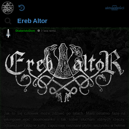
aktualności
Ereb Altor
DiabelskiDom
3 lata temu
Jak to się człowiek może zdziwić po latach. Mam ostatnio fazę na
wikingowe epic doomowanko i tak sobie słucham różnych rzeczy,
odświeżam żelazne kulty, zapoznaję nieznane płytki, wszystko w hełmie