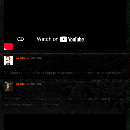
Zsamot
2 lata temu
Ostatnie rzeczy od nich kupuję w ciemno, koncertowo też rewelacyjnie.
Szajtan
2 lata temu
”Skogrået”
to najnowszy singiel, który ukazał się w wersji cyfrowej
nakładem
Hammerheart Records
.