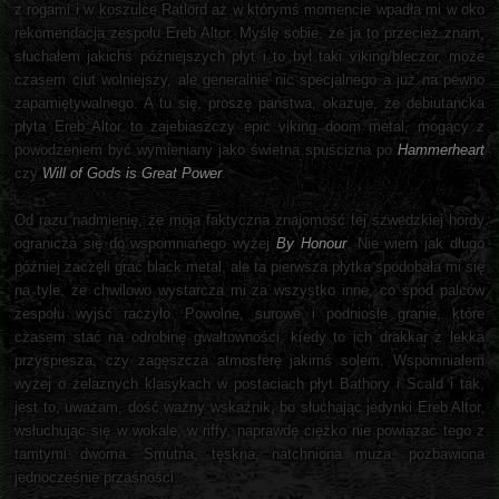
z rogami i w koszulce Ratlord aż w którymś momencie wpadła mi w oko
rekomendacja zespołu Ereb Altor. Myślę sobie, że ja to przecież znam,
słuchałem jakichś późniejszych płyt i to był taki viking/bleczor, może
czasem ciut wolniejszy, ale generalnie nic specjalnego a już na pewno
zapamiętywalnego. A tu się, proszę państwa, okazuje, że debiutancka
płyta Ereb Altor to zajebiaszczy epic viking doom metal, mogący z
powodzeniem być wymieniany jako świetna spuścizna po
Hammerheart
czy
Will of Gods is Great Power
.
Od razu nadmienię, że moja faktyczna znajomość tej szwedzkiej hordy
ogranicza się do wspomnianego wyżej
By Honour
. Nie wiem jak długo
później zaczęli grać black metal, ale ta pierwsza płytka spodobała mi się
na tyle, że chwilowo wystarcza mi za wszystko inne, co spod palców
zespołu wyjść raczyło. Powolne, surowe i podniosłe granie, które
czasem stać na odrobinę gwałtowności, kiedy to ich drakkar z lekka
przyspiesza, czy zagęszcza atmosferę jakimś solem. Wspomniałem
wyżej o żelaznych klasykach w postaciach płyt Bathory i Scald i tak,
jest to, uważam, dość ważny wskaźnik, bo słuchając jedynki Ereb Altor,
wsłuchując się w wokale, w riffy, naprawdę ciężko nie powiązać tego z
tamtymi dwoma. Smutna, tęskna, natchniona muza, pozbawiona
jednocześnie przaśności.