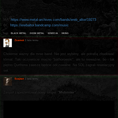
MA:
https://www.metal-archives.com/bands/ereb_altor/19273
BC:
https://erebaltor.bandcamp.com/music
black metal
doom metal
szwecja
viking
Tagi:
Zsamot
3 lata temu
Cholernie ważny dla mnie band. Nie jest wybitny, ale potrafią zbudować
klimat. Taki oczywiście mocno "bathorowski", ale tu nieważne, bo i tak
piętno Qurthona zawsze będzie odczuwalne. Na SDL zagrali rewelacyjny
set.
Szajtan
2 lata temu
Zespół zaprezentował nowy singiel
"Midvinter"
.