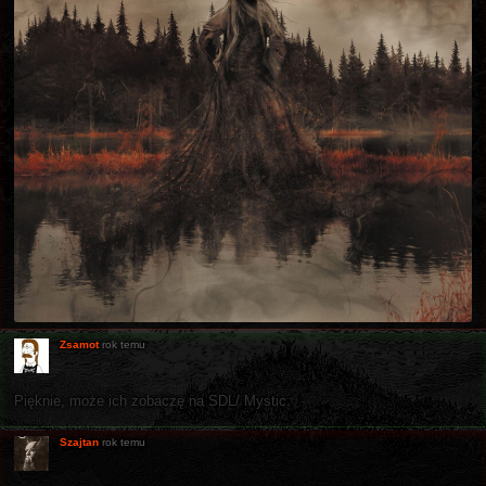
Zsamot
rok temu
Pięknie, może ich zobaczę na SDL/ Mystic.
Szajtan
rok temu