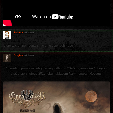
Zsamot
rok temu
Biorę w ciemno, jedna z moich ulubionych kapel.
Szajtan
rok temu
Szwedzi ujawnili okładkę nowego albumu
"Hälsingemörker"
. Krążek
ukaże się 7 lutego 2025 roku nakładem
Hammerheart Records
.