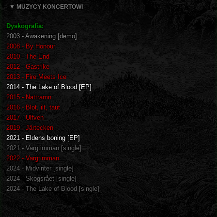
▼ MUZYCY KONCERTOWI
Dyskografia:
2003 - Awakening [demo]
2008 - By Honour
2010 - The End
2012 - Gastrike
2013 - Fire Meets Ice
2014 - The Lake of Blood [EP]
2015 - Nattramn
2016 - Blot, ilt, taut
2017 - Ulfven
2019 - Järtecken
2021 - Eldens boning [EP]
2021 - Vargtimman [single]
2022 - Vargtimman
2024 - Midvinter [single]
2024 - Skogsrået [single]
2024 - The Lake of Blood [single]