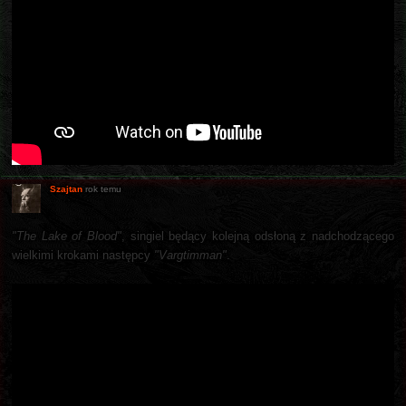
Szajtan
rok temu
"The Lake of Blood"
, singiel będący kolejną odsłoną z nadchodzącego
wielkimi krokami następcy
"Vargtimman"
.