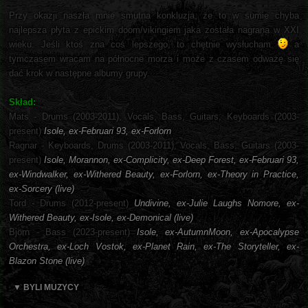
Przy okazji naszła mnie smutna konkluzja, że to w sumie chyba
najlepsza płyta z epickim doom/vikingiem jaka została nagrana w XXI
wieku. Jeśli ktoś zna coś lepszego, to chętnie wysłucham
a
tymczasem wracam na północne morza i może z czasem odważę się
dać krok w następne albumy grupy.
Skład:
Mats - Drums (2003-2011), Vocals, Bass, Guitars, Keyboards (2003-
present)
Isole, ex-Februari 93, ex-Forlorn
Ragnar - Keyboards, Drums (2003-2011), Vocals, Bass, Guitars (2003-
present)
Isole, Morannon, ex-Complicity, ex-Deep Forest, ex-Februari 93,
ex-Windwalker, ex-Withered Beauty, ex-Forlorn, ex-Theory in Practice,
ex-Sorcery (live)
Tord - Drums (2012-present)
Undivine, ex-Julie Laughs Nomore, ex-
Withered Beauty, ex-Isole, ex-Demonical (live)
Björn - Bass (2023-present)
Isole, ex-AutumnMoon, ex-Apocalypse
Orchestra, ex-Loch Vostok, ex-Planet Rain, ex-The Storyteller, ex-
Blazon Stone (live)
▼ BYLI MUZYCY