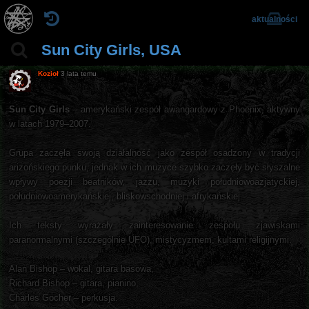
aktualności
Sun City Girls, USA
Kozioł
3 lata temu
Sun City Girls
– amerykański zespół awangardowy z Phoenix, aktywny
w latach 1979–2007.
Grupa zaczęła swoją działalność jako zespół osadzony w tradycji
arizońskiego punku, jednak w ich muzyce szybko zaczęły być słyszalne
wpływy poezji beatników, jazzu, muzyki południowoazjatyckiej,
południowoamerykańskiej, bliskowschodniej i afrykańskiej.
Ich teksty wyrażały zainteresowanie zespołu zjawiskami
paranormalnymi (szczególnie UFO), mistycyzmem, kultami religijnymi.
Alan Bishop – wokal, gitara basowa,
Richard Bishop – gitara, pianino,
Charles Gocher – perkusja.