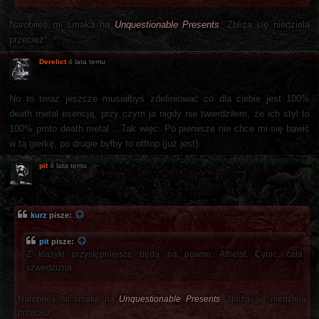
Narobiłeś mi smaka na
Unquestionable Presents
. Zbliża się niedziela
przecież.
Derelict
4 lata temu
No to teraz jeszcze musiałbyś zdefiniować co dla ciebie jest 100%
death metal esencją, przy czym ja nigdy nie twierdziłem, że ich styl to
100% proto death metal... Tak więc: Po pierwsze nie chce mi się bawić
w tą gierkę, po drugie byłby to offtop (już jest).
pit
4 lata temu
kurz
pisze:
pit
pisze:
Z klasyki przystępniejsze będą na pewno: Atheist, Cynic, cała
szwedzizna.
Narobiłeś mi smaka na
Unquestionable Presents
. Zbliża się niedziela
przecież.