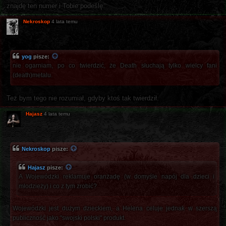
znajdę ten numer i Tobie podeślę.
Nekroskop
4 lata temu
yog
pisze:
nie ogarniam, po co twierdzić, że Death słuchają tylko wielcy fani
(death)metalu.
Też bym tego nie rozumiał, gdyby ktoś tak twierdził.
Hajasz
4 lata temu
Nekroskop
pisze:
Hajasz
pisze:
A Wojewódzki reklamuje oranżadę (w domyśle napój dla dzieci i
młodzieży) i co z tym zrobić?
Wojewódzki jest dużym dzieckiem, a Helena celuje jednak w szerszą
publiczność jako "swojski polski" produkt.