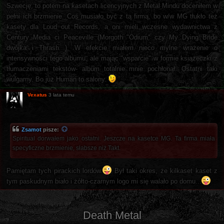
Szwecję, to potem na kasetach licencyjnych z Metal Mindu doceniłem w
pełni ich brzmienie. Coś musiało być z tą firmą, bo w/w MG tłukło też
kasety dla Loud out Records, a oni mieli wczesne wydawnictwa z
Century Media ci Peaceville (Morgoth "Odium" czy My Dying Bride
dwójka i Thrash...). W efekcie miałem nieco mylne wrażenie o
intensywności tego albumu, ale mając "wsparcie" w formie książeczki z
tłumaczeniami tekstów- album totalnie mnie pochłonął. Ostatni taki
wulgarny. Bo już Human to salony.
Vexatus
3 lata temu
Zsamot
pisze:
Spiritual dorwałem jako ostatni. Jeszcze na kasetce MG. Ta firma miała
specyficzne brzmienie, słabsze niż Takt.
Pamiętam tych pirackich lordów.
Był taki okres, że kilkaset kaset z
tym paskudnym biało i żółto-czarnym logo mi się walało po domu...
Death Metal