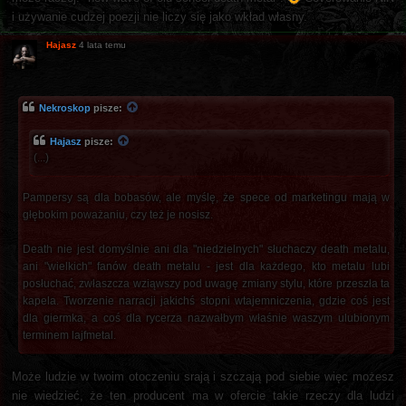
i używanie cudzej poezji nie liczy się jako wkład własny.
Hajasz
4 lata temu
Nekroskop
pisze:
Hajasz
pisze:
(...)
Pampersy są dla bobasów, ale myślę, że spece od marketingu mają w
głębokim poważaniu, czy też je nosisz.
Death nie jest domyślnie ani dla "niedzielnych" słuchaczy death metalu,
ani "wielkich" fanów death metalu - jest dla każdego, kto metalu lubi
posłuchać, zwłaszcza wziąwszy pod uwagę zmiany stylu, które przeszła ta
kapela. Tworzenie narracji jakichś stopni wtajemniczenia, gdzie coś jest
dla giermka, a coś dla rycerza nazwałbym właśnie waszym ulubionym
terminem lajfmetal.
Może ludzie w twoim otoczeniu srają i szczają pod siebie więc możesz
nie wiedzieć, że ten producent ma w ofercie takie rzeczy dla ludzi