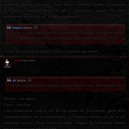
wiadomo. No ale po kiego chuja drążyć metaforę, kiedy oczywistym
jest, o co chodziło? Robi się jak z "grożeniem nożem", bo ktoś
powiedział, że mu się nóż w kieszeni otwiera.
Hajasz
pisze:
bo to nie te czasy kiedy życiem rządził miecz a wyjazd na koncert wiązał
się z prawdopodobieństwem powrotu bez kilku trybów lub z japą obitą.
Cztery przyłożenia w jednym meczu! A potem się ożenił...
yog
4 lata temu
pit
pisze:
Z klasyki przystępniejsze będą na pewno: Atheist, Cynic, cała szwedzizna.
Atheist - nie sądzę
Cynic - możliwe
Cała szwedzizna, znaczy co? Bo na pewno nie Entombedy, gdzie 90%
kawałków będzie nie do rozróżnienia, In Flamesy również nie, bo te ich
melodyjki są przy Death strasznie słabe i wątpię, by ktokolwiek metalu
nie słuchający coś takiego lubił.