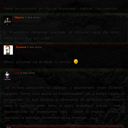
Nadal nie rozumiem, po chuj się rozpisywać i zaklinać rzeczywistość.
Hajasz
4 lata temu
A Wojewódzki reklamuje oranżadę (w domyśle napój dla dzieci i
młodzieży) i co z tym zrobić?
Zsamot
4 lata temu
Wiesz, przyznać się do błędu, to umrzeć.
yog
4 lata temu
Jak mi ktoś poleca film, to zapisuję i z opóźnieniem, może 15-letnim,
oglądam. Samej recki akurat nie komentowałem, jak ją kiedyś znajdę, to
przeczytam. To było bardziej w odniesieniu do wyrażania odmiennych
opinii o wyrytych wieki temu w spiżu prawidłach metalu i reakcji
forumowiczów na stwierdzenie typu - Death to muzyka prosta do
słuchania, a melodyjki Dissection nie są złowrogie.