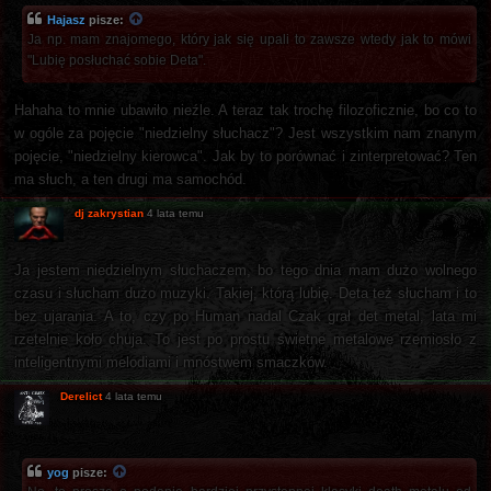
Hajasz
pisze:
Ja np. mam znajomego, który jak się upali to zawsze wtedy jak to mówi
"Lubię posłuchać sobie Deta".
Hahaha to mnie ubawiło nieźle. A teraz tak trochę filozoficznie, bo co to
w ogóle za pojęcie "niedzielny słuchacz"? Jest wszystkim nam znanym
pojęcie, "niedzielny kierowca". Jak by to porównać i zinterpretować? Ten
ma słuch, a ten drugi ma samochód.
dj zakrystian
4 lata temu
Ja jestem niedzielnym słuchaczem, bo tego dnia mam dużo wolnego
czasu i słucham dużo muzyki. Takiej, którą lubię. Deta też słucham i to
bez ujarania. A to, czy po Human nadal Czak grał det metal, lata mi
rzetelnie koło chuja. To jest po prostu świetne metalowe rzemiosło z
inteligentnymi melodiami i mnóstwem smaczków.
Derelict
4 lata temu
yog
pisze: