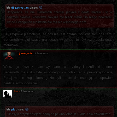
dj zakrystian
pisze:
Oczywiście, że nie. Behemoth czerpał jedynie z death metalu i to w
pewnym okresie. Podstawą zawsze był black metal. Do niego powracali
już od Evangelion a ostatnia nie ma nic wspólnego z dm.
Czyli typowe pierdolenie, że coś nie jest czymś, bo "coś tam coś tam".
Behemoth w ciul czasu grał death, więc jest to również kapela death
metalowa.
dj zakrystian
4 lata temu
Wiesz, ja również mam wyjebane na etykiety i szufladki, jednak
Behemoth ma z dm tyle wspólnego, co polski ład z praworządnością.
Podaj mi ten długi okres, gdzie byli stricte dm esencją to odpowiem
bardziej rozbudowanie.
kurz
4 lata temu
pit
pisze:
Z klasyki przystępniejsze będą na pewno: Atheist, Cynic, cała szwedzizna.