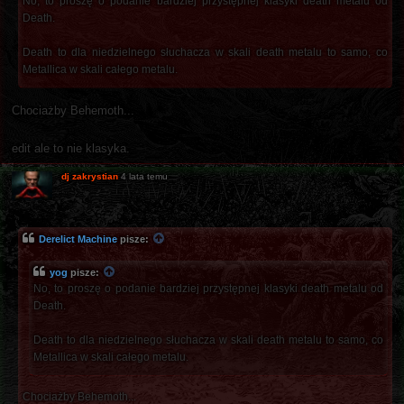
No, to proszę o podanie bardziej przystępnej klasyki death metalu od
Death.
Death to dla niedzielnego słuchacza w skali death metalu to samo, co
Metallica w skali całego metalu.
Chociażby Behemoth...
edit ale to nie klasyka.
dj zakrystian
4 lata temu
Derelict Machine
pisze:
yog
pisze:
No, to proszę o podanie bardziej przystępnej klasyki death metalu od
Death.
Death to dla niedzielnego słuchacza w skali death metalu to samo, co
Metallica w skali całego metalu.
Chociażby Behemoth...