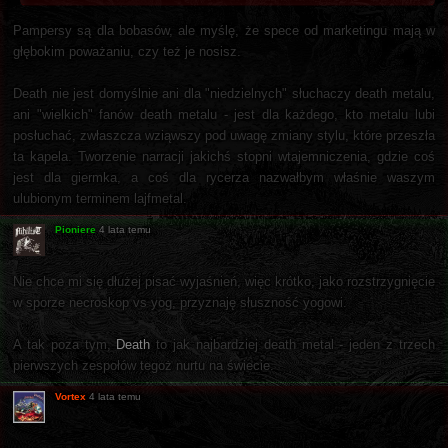
Pampersy są dla bobasów, ale myślę, że spece od marketingu mają w
głębokim poważaniu, czy też je nosisz.
Death nie jest domyślnie ani dla "niedzielnych" słuchaczy death metalu,
ani "wielkich" fanów death metalu - jest dla każdego, kto metalu lubi
posłuchać, zwłaszcza wziąwszy pod uwagę zmiany stylu, które przeszła
ta kapela. Tworzenie narracji jakichś stopni wtajemniczenia, gdzie coś
jest dla giermka, a coś dla rycerza nazwałbym właśnie waszym
ulubionym terminem lajfmetal.
Pioniere
4 lata temu
Nie chce mi się dłużej pisać wyjaśnień, więc krótko, jako rozstrzygnięcie
w sporze necroskop vs yog, przyznaję słuszność yogowi.
A tak poza tym,
Death
to jak najbardziej death metal - jeden z trzech
pierwszych zespołów tegoż nurtu na świecie.
Vortex
4 lata temu