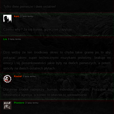
Tylko dwie pierwsze i dwie ostatnie!
kurz
3 lata temu
Czemu why? Ja się kurwa, grzecznie zapytuję.
Lis
3 lata temu
Dziś widzę że ten środkowy okres to chyba takie granie po to aby
pokazać jakimi super technicznymi muzykami jesteśmy, brakuje mi
emocji i tej piosenkowatości jakie były na dwóch pierwszych, a potem
wróciły na dwóch ostatnich płytach.
Kozioł
3 lata temu
Dla mnie środek najlepszy: human, individual, symbolic. Początek to
młodzieńca agresja, a koniec to właśnie to udowadnianie...
Pioniere
3 lata temu