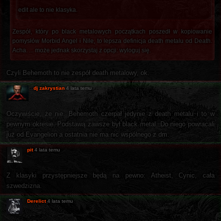
edit ale to nie klasyka.
Zespół, który po black metalowych początkach poszedł w kopiowanie
pomysłów Morbid Angel i Nile, to lepsza definicja death metalu od Death.
Acha. ... może jednak skorzystaj z opcji: wyloguj się.
Czyli Behemoth to nie zespół death metalowy, ok.
dj zakrystian
4 lata temu
Oczywiście, że nie. Behemoth czerpał jedynie z death metalu i to w
pewnym okresie. Podstawą zawsze był black metal. Do niego powracali
już od Evangelion a ostatnia nie ma nic wspólnego z dm.
pit
4 lata temu
Z klasyki przystępniejsze będą na pewno: Atheist, Cynic, cała
szwedzizna.
Derelict
4 lata temu