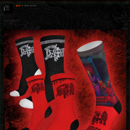
pro
4 lata temu
Nosiłbym.