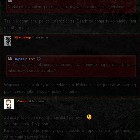
Nadal nie rozumiem, po chuj się rozpisywać i zaklinać rzeczywistość.
Też nie ogarniam, po co twierdzić, że Death słuchają tylko wielcy fani
(death)metalu.
Nekroskop
4 lata temu
Hajasz
pisze:
A Wojewódzki reklamuje oranżadę (w domyśle napój dla dzieci i
młodzieży) i co z tym zrobić?
Wojewódzki jest dużym dzieckiem, a Helena celuje jednak w szerszą
publiczność jako "swojski polski" produkt.
Zsamot
4 lata temu
Zdradzę Tobie , że recka przewija Twe myśli.
Taki smaczek. Po prostu.
Kmiołek pisał takie pierdoły, gdy chodziło o kapele spoza jego zasięgu,
że to mnie zawsze bawiło.