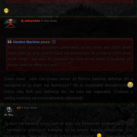
dj zakrystian
4 lata temu
Derelict Machine
pisze:
No to teraz jeszcze musiałbyś zdefiniować co dla ciebie jest 100% death
metal esencją, przy czym ja nigdy nie twierdziłem, że ich styl to 100% proto
death metal... Tak więc: Po pierwsze nie chce mi się bawić w tą gierkę, po
drugie byłby to offtop (już jest).
Zaraz zaraz.. sam zaczynasz temat, że Behcio bardziej definiuje dm a
następnie to ja mam się tłumaczyć? No tu rozjebałeś dostatecznie
Gdzie niby Beh jest definicją dm, bo sam tak napisałeś. Czekam z
wielką nadzieją na konstruktywną odpowiedź
pit
4 lata temu
Ja bym się bardziej przyczepił do tego czy Behemoth podpatrujący tego
i tamtego u starszych kolegów, to na pewno kapela klasyczna. Czy
może raczej: "new wave of old school death metal".
Coverowanie NiN