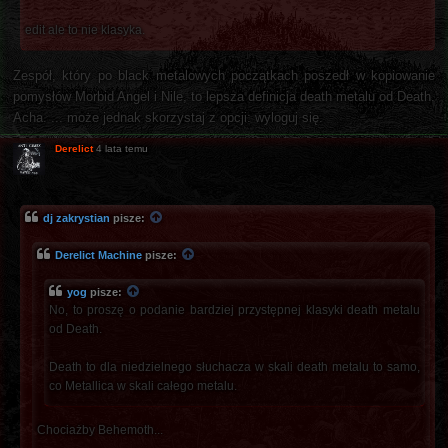
edit ale to nie klasyka.
Zespół, który po black metalowych początkach poszedł w kopiowanie
pomysłów Morbid Angel i Nile, to lepsza definicja death metalu od Death.
Acha. ... może jednak skorzystaj z opcji: wyloguj się.
Derelict
4 lata temu
dj zakrystian
pisze:
Derelict Machine
pisze:
yog
pisze:
No, to proszę o podanie bardziej przystępnej klasyki death metalu
od Death.
Death to dla niedzielnego słuchacza w skali death metalu to samo,
co Metallica w skali całego metalu.
Chociażby Behemoth...