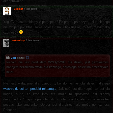
akceptowalne.
Zsamot
4 lata temu
Yog, Ty masz problemy z percepcją? Po prostu przeczytaj. Nikt niczego
nie wbijał. jak ktoś Tobie poleca film lub książkę, to też masz taką
czujność?
Nekroskop
4 lata temu
yog
pisze:
Piccolo nie jest produktem WYŁĄCZNIE dla dzieci, jest gazowanym
napojem bezalkoholowym dla każdego, dorosłego opiekuna przedszkola
także.
Nie jest wyłącznie dla dzieci, tylko domyślnie dla dzieci, dlatego
właśnie dzieci ten produkt reklamują
. Jak coś jest dla kogoś, to jest dla
kogoś, a to, że ktoś inny
też
może to spożywać jest rzeczą
drugorzędną. Strepsils jest dla ludzi z bólem gardła, ale można sobie też
possać jako landrynkę, Gerber jest dla dzieci, ale może go też jeść
Robocop.