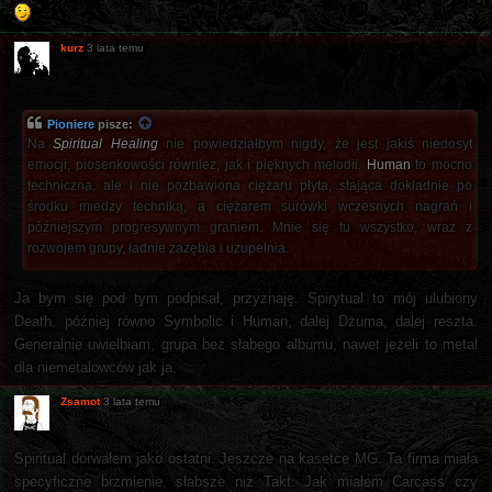
kurz
3 lata temu
Pioniere
pisze:
Na
Spiritual Healing
nie powiedziałbym nigdy, że jest jakiś niedosyt
emocji, piosenkowości również, jak i pięknych melodii.
Human
to mocno
techniczna, ale i nie pozbawiona ciężaru płyta, stająca dokładnie po
środku miedzy techniką, a ciężarem surówki wczesnych nagrań i
późniejszym progresywnym graniem. Mnie się tu wszystko, wraz z
rozwojem grupy, ładnie zazębia i uzupełnia.
Ja bym się pod tym podpisał, przyznaję. Spirytual to mój ulubiony
Death, później równo Symbolic i Human, dalej Dżuma, dalej reszta.
Generalnie uwielbiam, grupa bez słabego albumu, nawet jeżeli to metal
dla niemetalowców jak ja.
Zsamot
3 lata temu
Spiritual dorwałem jako ostatni. Jeszcze na kasetce MG. Ta firma miała
specyficzne brzmienie, słabsze niż Takt. Jak miałem Carcass czy