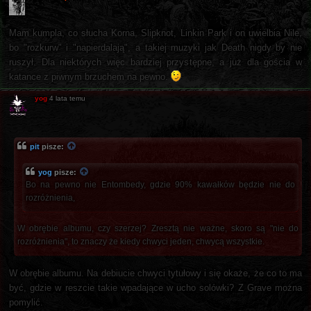
Mam kumpla, co słucha Korna, Slipknot, Linkin Park i on uwielbia Nile,
bo "rozkurw" i "napierdalają", a takiej muzyki jak Death nigdy by nie
ruszył. Dla niektórych więc bardziej przystępne, a już dla gościa w
katance z piwnym brzuchem na pewno.
yog
4 lata temu
pit
pisze:
yog
pisze:
Bo na pewno nie Entombedy, gdzie 90% kawałków będzie nie do
rozróżnienia,
W obrębie albumu, czy szerzej? Zresztą nie ważne, skoro są "nie do
rozróżnienia", to znaczy że kiedy chwyci jeden, chwycą wszystkie.
W obrębie albumu. Na debiucie chwyci tytułowy i się okaże, że co to ma
być, gdzie w reszcie takie wpadające w ucho solówki? Z Grave można
pomylić.