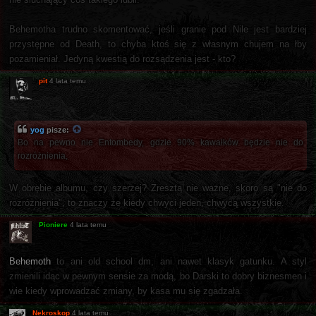
Behemotha trudno skomentować, jeśli granie pod Nile jest bardziej
przystępne od Death, to chyba ktoś się z własnym chujem na łby
pozamieniał. Jedyną kwestią do rozsądzenia jest - kto?
pit
4 lata temu
yog
pisze:
Bo na pewno nie Entombedy, gdzie 90% kawałków będzie nie do
rozróżnienia,
W obrębie albumu, czy szerzej? Zresztą nie ważne, skoro są "nie do
rozróżnienia", to znaczy że kiedy chwyci jeden, chwycą wszystkie.
Pioniere
4 lata temu
Behemoth
to ani old school dm, ani nawet klasyk gatunku. A styl
zmienili idąc w pewnym sensie za modą, bo Darski to dobry biznesmen i
wie kiedy wprowadzać zmiany, by kasa mu się zgadzała.
Nekroskop
4 lata temu