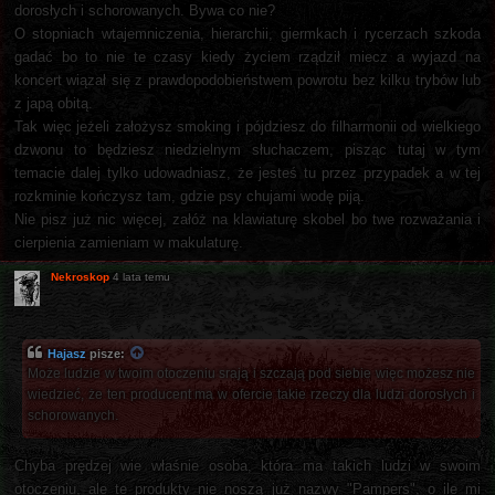
dorosłych i schorowanych. Bywa co nie?
O stopniach wtajemniczenia, hierarchii, giermkach i rycerzach szkoda
gadać bo to nie te czasy kiedy życiem rządził miecz a wyjazd na
koncert wiązał się z prawdopodobieństwem powrotu bez kilku trybów lub
z japą obitą.
Tak więc jeżeli założysz smoking i pójdziesz do filharmonii od wielkiego
dzwonu to będziesz niedzielnym słuchaczem, pisząc tutaj w tym
temacie dalej tylko udowadniasz, że jesteś tu przez przypadek a w tej
rozkminie kończysz tam, gdzie psy chujami wodę piją.
Nie pisz już nic więcej, załóż na klawiaturę skobel bo twe rozważania i
cierpienia zamieniam w makulaturę.
Nekroskop
4 lata temu
Hajasz
pisze:
Może ludzie w twoim otoczeniu srają i szczają pod siebie więc możesz nie
wiedzieć, że ten producent ma w ofercie takie rzeczy dla ludzi dorosłych i
schorowanych.
Chyba prędzej wie właśnie osoba, która ma takich ludzi w swoim
otoczeniu, ale te produkty nie noszą już nazwy "Pampers", o ile mi