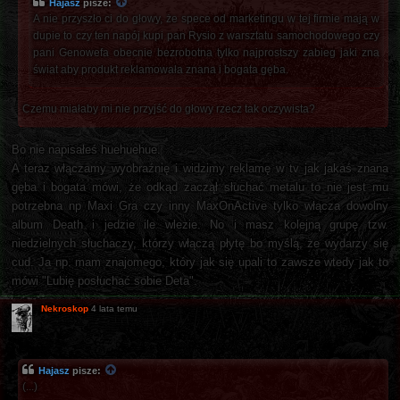
Hajasz
pisze:
A nie przyszło ci do głowy, że spece od marketingu w tej firmie mają w
dupie to czy ten napój kupi pan Rysio z warsztatu samochodowego czy
pani Genowefa obecnie bezrobotna tylko najprostszy zabieg jaki zna
świat aby produkt reklamowała znana i bogata gęba.
Czemu miałaby mi nie przyjść do głowy rzecz tak oczywista?
Bo nie napisałeś huehuehue.
A teraz włączamy wyobraźnię i widzimy reklamę w tv jak jakaś znana
gęba i bogata mówi, że odkąd zaczął słuchać metalu to nie jest mu
potrzebna np Maxi Gra czy inny MaxOnActive tylko włącza dowolny
album Death i jedzie ile wlezie. No i masz kolejną grupę tzw.
niedzielnych słuchaczy, którzy włączą płytę bo myślą, że wydarzy się
cud. Ja np. mam znajomego, który jak się upali to zawsze wtedy jak to
mówi "Lubię posłuchać sobie Deta".
Nekroskop
4 lata temu
Hajasz
pisze:
(...)