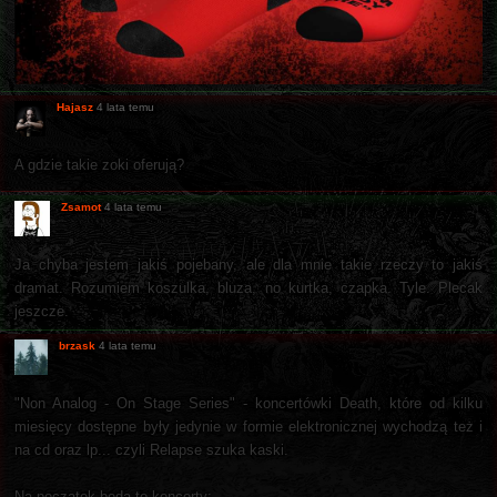
Hajasz
4 lata temu
A gdzie takie zoki oferują?
Zsamot
4 lata temu
Ja chyba jestem jakiś pojebany, ale dla mnie takie rzeczy to jakiś
dramat. Rozumiem koszulka, bluza, no kurtka, czapka. Tyle. Plecak
jeszcze.
brzask
4 lata temu
"Non Analog - On Stage Series" - koncertówki Death, które od kilku
miesięcy dostępne były jedynie w formie elektronicznej wychodzą też i
na cd oraz lp... czyli Relapse szuka kaski.
Na początek będą to koncerty: