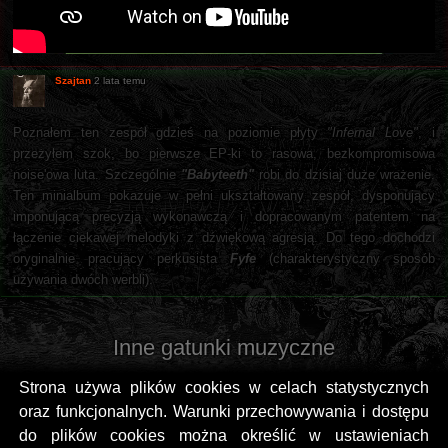
Szajtan
2 lata temu
Poznałem ten zespół gdzieś na poziomie płyty
"Infernal Love"
, i
przeżyłem szok, bo pierwsze EP-ki to rasowa, bezkompromisowa
noise'owa luta. Szczególnie
"Babyteeth"
robi do dzisiaj duże wrażenie.
Ten minialbum pokazuje w pełni ukształtowany zespół, dysponujący
imponującą precyzją wykonawczą i dopracowanym patentem na
łączenie ciekawej melodyki z dźwiękową agresją. Do tego dochodzi
oryginalnie pracujący perkusista
Fyfe
(charakterystyczny sposób
używania dwóch werbli).
Inne gatunki muzyczne
Strona używa plików cookies w celach statystycznych
oraz funkcjonalnych. Warunki przechowywania i dostępu
do plików cookies można określić w ustawieniach