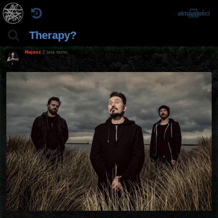
aktualności
Therapy?
Hajasz
2 lata temu