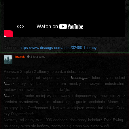
Discogs:
https://www.discogs.com/artist/32480-Therapy
brzask
2 lata temu
Pierwsze 2 Epki i 2 albumy to bardzo dobra rzecz.
Jeszcze bardziej od wspomnianego
Troublegum
lubię chyba debiut
Nurse
, który był takim pomostem między pierwszymi industrialno-
rockowo-noisowymi miniakami a dwójką.
Nurse
jest trochę mniej wypolerowany i dopracowany, mówi się że z
średnim brzmieniem, ale mi akurat się to granie spodobało. Mamy tu i
gniotący jaja
Teethgrinder
i lżejsze wolniejsze wręcz balladowe
Gone
czy
Disgracelands
...
Niestety, od grupy w r. 1996 odchodzi doskonały bębniarz Fyfe Ewing i
najlepszy okres się kończy, zaczyna się stopniowy zjazd w dół...