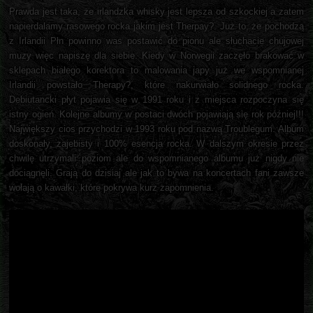
Prawda jest taka, że irlandzka whisky jest lepsza od szkockiej a zatem
napierdalamy rasowego rocka jakim jest Therpay?. Już to, że pochodzą
z Irlandii Płn powinno was postawić do pionu ale słuchacie chujowej
muzy więc napiszę dla siebie. Kiedy w Norwegii zaczęło brakować w
sklepach białego korektora to malowania japy już we wspomnianej
Irlandii powstało Therapy?, które nakurwiało solidnego rocka.
Debiutancki płyt pojawia się w 1991 roku i z miejsca rozpoczyna się
istny ogień. Kolejne albumy w postaci dwóch pojawiają się rok później!!!
Największy cios przychodzi w 1993 roku pod nazwą Troublegum. Album
doskonały, zajebisty i 100% esencja rocka. W dalszym okresie przez
chwilę utrzymali poziom ale do wspomnianego albumu już nigdy nie
dociągnęli. Grają do dzisiaj ale jak to bywa na koncertach fani zawsze
wołają o kawałki, które pokrywa kurz zapomnienia.