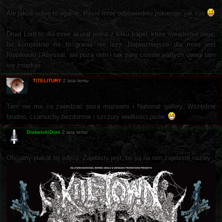
Ale jakoś sobie to ogarnę, Rysio mnie odpowiednio pokieruje, jak coś
Druid Lord to dla mnie akurat jedna z kilku kapel, które świadomie oleję,
bo kompletnie mi to granie nie leży. Najważniejsze dla mnie jest
Rippikoulu i Abyssal, ale poza nimi i tak parę ciosów wartych uwagi tam
się znajduje.
TITELITURY
2 lata temu
Tam nie ma co zwiedzać poza muzeami i National gallery. Wszędzie
brudno, czarnuchy bezdomne i szczury wielkości psów.
DiabelskiDom
2 lata temu
Oficjalny plakat tej edycji. Zajebisty jest, bo są na nim zajebiste nazwy.