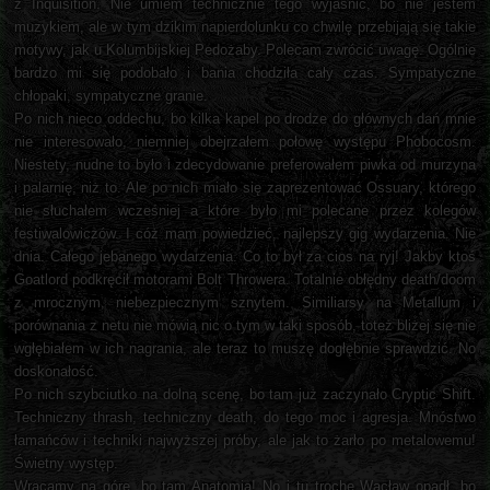
z Inquisition. Nie umiem technicznie tego wyjaśnić, bo nie jestem
muzykiem, ale w tym dzikim napierdolunku co chwilę przebijają się takie
motywy, jak u Kolumbijskiej Pedożaby. Polecam zwrócić uwagę. Ogólnie
bardzo mi się podobało i bania chodziła cały czas. Sympatyczne
chłopaki, sympatyczne granie.
Po nich nieco oddechu, bo kilka kapel po drodze do głównych dań mnie
nie interesowało, niemniej obejrzałem połowę występu Phobocosm.
Niestety, nudne to było i zdecydowanie preferowałem piwka od murzyna
i palarnię, niż to. Ale po nich miało się zaprezentować Ossuary, którego
nie słuchałem wcześniej a które było mi polecane przez kolegów
festiwalowiczów. I cóż mam powiedzieć, najlepszy gig wydarzenia. Nie
dnia. Całego jebanego wydarzenia. Co to był za cios na ryj! Jakby ktoś
Goatlord podkręcił motorami Bolt Throwera. Totalnie obłędny death/doom
z mrocznym, niebezpiecznym sznytem. Similiarsy na Metallum i
porównania z netu nie mówią nic o tym w taki sposób, toteż bliżej się nie
wgłębiałem w ich nagrania, ale teraz to muszę dogłębnie sprawdzić. No
doskonałość.
Po nich szybciutko na dolną scenę, bo tam już zaczynało Cryptic Shift.
Techniczny thrash, techniczny death, do tego moc i agresja. Mnóstwo
łamańców i techniki najwyższej próby, ale jak to żarło po metalowemu!
Świetny występ.
Wracamy na górę, bo tam Anatomia! No i tu trochę Wacław opadł, bo