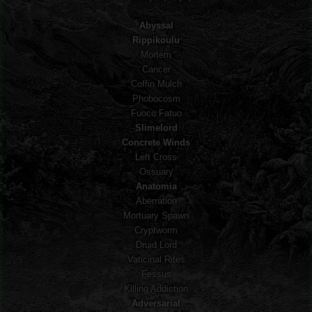
Abyssal
Rippikoulu
Mortem
Cancer
Coffin Mulch
Phobocosm
Fuoco Fatuo
Slimelord
Concrete Winds
Left Cross
Ossuary
Anatomia
Aberration
Mortuary Spawn
Cryptworm
Druid Lord
Vaticinal Rites
Fessus
Killing Addiction
Adversarial