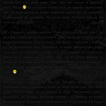
słychać było tylko jeden wielki hałas. Bez kitu, niczym w głębokich
latach 80tych
Na szczęście w końcu ktoś się ogarnął i wyprostował,
więc tak druga połowa już bardzo elegancko wyszła. No i po wszystkim
szybki powrót do noclegowni, bo ostatni dzień KillTowna miał się dla
mnie zacząć już po 15.
No i Panowie i, niestety nieliczne, Panie zaczynamy dzień trzeci. Na
początek szybka wycieczka na merch, małe zakupy od sympatycznego
basmana Adversarial i skorzystanie z tzw "myku z murzynem", znanego
już od poprzedniego dnia. Mianowicie, w klubie płatność tylko kartą,
czyli jakieś 6-7 funciaków za piwo, ALE jeśli zagadasz do murzyna (to
istotne, bo z białymi nie działało) i dasz mu 10 funtów gotówką, to
dostaniesz trzy dobre piwa z kija aon sobie te funty schowa do kieszeni.
Polecam, jakby ktoś kiedyś był w The Dome, warto oszczędzić trochę
klopsu
Ale miało być o muzyce. No więc tak. Zacząłem od wspomnianego
Adversarial i bardzo zadowolony byłem ja. Drugi raz na żywo, tym razem
nawet jeszcze lepiej niż w Dublinie w 2015. Niesamowity ogień i
bestialstwo, ale otulające doskonałe melodie. I tu olśnienie, bo dotarło
do mnie jakie to są melodie w tym Adversarial. To są melodie a la Dagon