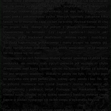
Winds, toteż zameldowałem się w The Dome koło 19. Od razu okazało
się, że polska język słychać tu i tam, pospotykało się znajomych z
polskiego środowiska kolekcjonerskiego, tak więc było z kim pogadać,
popić piwka i pokomentować żyćko. Merczyk ogarnięty, zakupione kilka
fantów, no to można obczajać co tam na scenie. Abyssal kierwa! W chuj
ten projekt lubię, dlatego był jednym z głównych powodów mojego
stawiennictwa na festiwalu. Czy zagrali zajebiście? Jeszcze jak!
Potężny, gruby blackened death/doom, okrutnie ciężki i miażdżący.
Szczypta kapturnictwa grotołazowego i mamy przepis na świetny gig.
Portki naznaczyłem ejakulatem i już wtedy wiedziałem, że ta impreza
nie ma prawa się nie udać!
Występujące po nich Betonowe Wiatery również powodują szybsze bicie
serduszka, ale niestety mały zgrzyt, pierwsze pół występu to chyba
dźwiękowiec walił konia zamiast patrzeć na konsolę (kurwa za konsolą
też jest wrogiem, wiadomo). Wokalu to jakoby nie było, i to tylko jego,
bo wszystko inne grało perfekcyjnie, solówy, gary, wiosło i bas. No, ale
w którymś momencie koń został zwalony i można było wrócić do
rzeczywistości i podkręcić temat. Pomijając ten mankament występ
również sztos, chociaż od tej dzikiej nawałnicy bardziej preferuję ciepłe
kapcie w postaci sypiącego się na łeb stropu w wykonaniu Abyssal.
Dzień drugi, jeśli chodzi o festiwal powitał awarią metra, więc na szybko