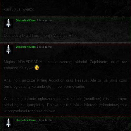
kusi , kusi wyjazd
DiabelskiDom
2 lata temu
Dochodzą Druid Lord (meh) i Vaticinal Rites.
DiabelskiDom
2 lata temu
Mighty ADVERSARIAL zasila szeregi składu! Zajebiście, drugi raz
zobaczę na żywo
Aha, no i jeszcze Killing Addiction oraz Fessus. Ale to już jakiś czas
temu oglosili, tylko umknęło mi poinformowanie.
W piątek zostanie ogłoszony ostatni zespół (headliner) i tym samym
skład będzie kompletny. Pojawi się też info o biletach jednodniowych a
w przyszłości rozpiska dniowa.
DiabelskiDom
2 lata temu