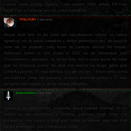
Cancer zasila szeregi imprezy i tym samym 100% składu Kill-Town
Death Fest w Londynie jest już znane maniakom.
TITELITURY
2 lata temu
Akurat druid lord, to dla mnie tam najciekawsze, chyba, że cancer
ograniczy się do grania kawałków z dwóch pierwszych płyt, ale jeszcze
mnie tak nie pojebało, żeby lecieć do Londynu słuchać life metalu.
Natomiast byłem w tym klubie w 2015 na na Adversarial oraz
Cruciamentum i pamiętam, że nie był duży. Ale to może akurat life metal
grali na mniejszej scenie, bo obok jest wejście na drugą, gdzie grali
szlifierką psychic TV tego oldridża, czy jak mu tam, i może tamta scena
jest większa. Jadąc tam pamiętaj, że metro przestaje jeździć o 23, więc
wynajmij sobie spanie w jakiejś bliskiej odległości.
DiabelskiDom
2 lata temu
Spanie to już dawno mamy ustawione, akurat kawałek stamtąd, bo ten
wyjazd to taki kompromis z Dorotką, żebyśmy mogli sobie coś
pozwiedzać oraz żebym ja mógł pójść sobie na festiwal, więc sam klub
nie był priorytetem, jeśli o lokalizację chodzi.