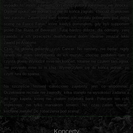
wypadło to, moim zdaniem, gorzej niż półtora roku temu we Wrocku.
Ogólnie spoko, ale jednak coś nie do końca zagrało, chociaż dźwiękowo
bez zarzutu. Zatem pod sam koniec ich recitalu pobiegłem pod dolną
scenę na Fuoco Fatuo, które kiedyś pominąłem, gdy byli supportem
przed The Ruins of Beverast. Tutaj bardzo dobrze, dla odmiany, zero
zawodu, a ich przeciężki death/funeral doom idealnie zmazał lekki
zawód po Anatomii.
Czas na główną gwiazdę, czyli Cancer. No niestety, nie będąc nigdy
fanem nie mam sentymentu do ich muzyki, chociaż podbiłem tam z
czystą głową. Wynudził mnie ten koncert, totalnie nie czułem tam ognia,
nie porywało mnie to ni chuj. Wymęczyłem się do końca jednak, po
czym rura do spania.
Na szczęście festiwal całościowo zajebisty, jest co wspominać.
Oczekiwane recitale nie zawiodły, kilka stanęło na wysokości zadania a
do tego kapela, której nie znałem rozjebała bank. Polecam ten cykl
imprezowy, nie tylko maniakom śmierci. No, czas zatem wracać,
kochane metale! Do zobaczenia pod sceną!
Koncerty