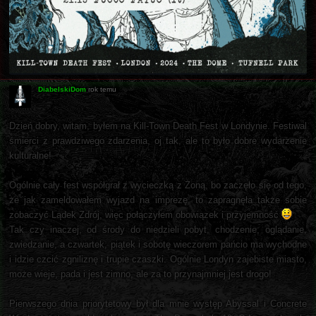
DiabelskiDom
rok temu
Dzień dobry, witam, byłem na Kill-Town Death Fest w Londynie. Festiwal
śmierci z prawdziwego zdarzenia, oj tak, ale to było dobre wydarzenie
kulturalne!
Ogólnie cały fest współgrał z wycieczką z Żoną, bo zaczęło się od tego,
że jak zameldowałem wyjazd na imprezę, to zapragnęła także sobie
zobaczyć Lądek Zdrój, więc połączyłem obowiązek i przyjemność
Tak czy inaczej, od środy do niedzieli pobyt, chodzenie, oglądanie,
zwiedzanie, a czwartek, piątek i sobotę wieczorem pańcio ma wychodne
i idzie czcić zgniliznę i trupie czaszki. Ogólnie Londyn zajebiste miasto,
może wieje, pada i jest zimno, ale za to przynajmniej jest drogo!
Pierwszego dnia priorytetowy był dla mnie występ Abyssal i Concrete