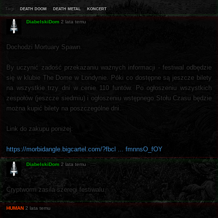
death doom
death metal
koncert
Tagi:
DiabelskiDom
2 lata temu
Dochodzi Mortuary Spawn.
By uczynić zadość przekazaniu ważnych informacji - festiwal odbędzie
się w klubie The Dome w Londynie. Póki co dostępne są jeszcze bilety
na wszystkie trzy dni w cenie 110 funtów. Po ogłoszeniu wszystkich
zespołów (jeszcze siedmiu) i ogłoszeniu wstępnego Stołu Czasu będzie
można kupić bilety na poszczególne dni.
Link do zakupu poniżej:
https://morbidangle.bigcartel.com/?fbcl ... fmnnsO_fOY
DiabelskiDom
2 lata temu
Cryptworm zasila szeregi festiwalu.
HUMAN
2 lata temu