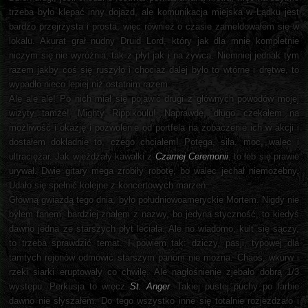
trzeba było klepać inny dojazd, ale komunikacja miejska w Lądku jest
bardzo przejrzysta i prosta, więc również o czasie zameldowałem się w
lokalu. Akurat grał nudny Druid Lord, który jak dla mnie kompletnie
niczym się nie wyróżnia, tak z płyt jak i na żywca. Niemniej jednak tym
razem jakby coś się ruszyło i chociaż dalej było to wtórne i drętwe, to
wypadło nieco lepiej niż ostatnim razem.
Ale ale ale! Po nich miał się pojawić drugi z głównych powodów mojej
wizyty tamże! Mighty Rippikoulu! Naprawdę, długo czekałem na
możliwość i okazję i pozwolenie od portfela na zobaczenie ich w akcji i
dostałem dokładnie to, czego chciałem! Potęga, siła, moc, walec i
ultraciężar. Jak wjeżdżały kawałki z
Czarnej Ceremonii
, to łeb się prawie
urywał. Dwie gitary mega zrobiły robotę, bo walec jechał niemożebny.
Udało się spełnić kolejne z koncertowych marzeń.
Główną gwiazdą tego dnia, było południowoameryckie Mortem. Nigdy nie
byłem fanem, bardziej znałem z nazwy, bo jedyna styczność, to kiedyś
dawno jedna ze starszych płyt leciała. Ale no wiadomo, kult się sączy,
to trzeba sprawdzić temat. I powiem tak: dziczy, pasji, typowej dla
tamtych rejonów odmówić starszym panom nie można. Chaos, wkurw i
rzeki siarki eruptowały co chwilę. Ale nagłośnienie zjebało dobrą 1/3
występu. Perkusja to wręcz
St. Anger
. Takiej pustej puchy po farbie
dawno nie słyszałem. Do tego wszystko inne się totalnie rozjeżdżało i