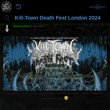
aktualności
Kill-Town Death Fest London 2024
DiabelskiDom
2 lata temu
No witam, z kim się widzę w październiku w Lądku Zdroju? Właśnie
zakupiłem bilet
Orkiestry tej edycji: