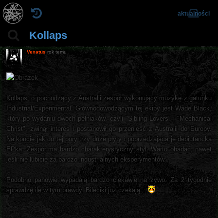
aktualności
Kollaps
Vexatus
rok temu
Kollaps to pochodzący z Australii zespół wykonujący muzykę z gatunku
Industrial/Experimental. Głównodowodzącym tej ekipy jest Wade Black,
który po wydaniu dwóch pełniaków, czyli "Sibling Lovers" i "Mechanical
Christ", zwinął interes i postanowił go przenieść z Australii do Europy.
Na koncie jak do tej pory trzy duże płyty i poprzedzająca je debiutancka
EPka. Zespół ma bardzo charakterystyczny styl. Warto obadać, nawet
jeśli nie lubicie za bardzo industrialnych eksperymentów.
Podobno panowie wypadają bardzo ciekawie na żywo. Za 2 tygodnie
sprawdzę ile w tym prawdy. Bileciki już czekają...