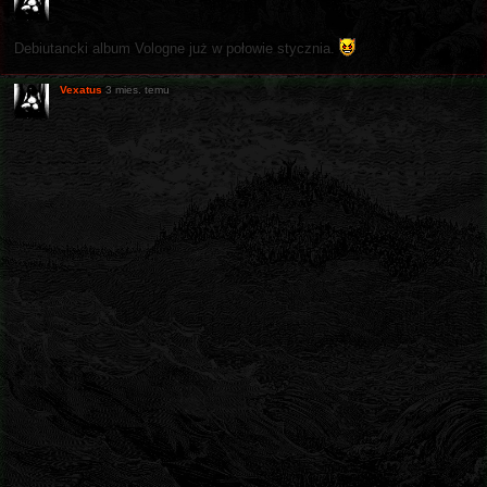
Debiutancki album Vologne już w połowie stycznia.
Vexatus
3 mies. temu