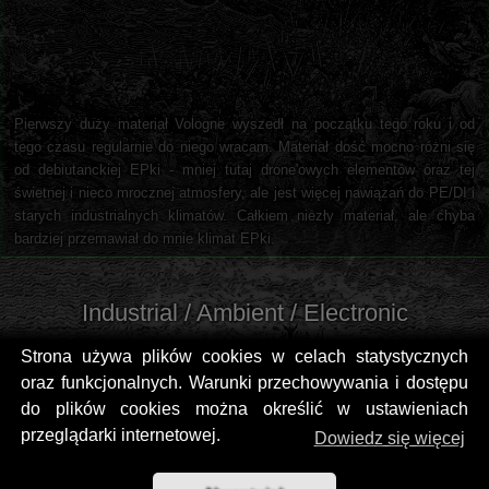
Pierwszy duży materiał Vologne wyszedł na początku tego roku i od
tego czasu regularnie do niego wracam. Materiał dość mocno różni się
od debiutanckiej EPki - mniej tutaj drone'owych elementów oraz tej
świetnej i nieco mrocznej atmosfery, ale jest więcej nawiązań do PE/DI i
starych industrialnych klimatów. Całkiem niezły materiał, ale chyba
bardziej przemawiał do mnie klimat EPki.
Industrial / Ambient / Electronic
Strona używa plików cookies w celach statystycznych
oraz funkcjonalnych. Warunki przechowywania i dostępu
do plików cookies można określić w ustawieniach
przeglądarki internetowej.
Dowiedz się więcej