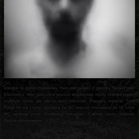
Vologne to jednoczłowiekowy francuski projekt z gatunku Noise/Power
Electronics. Niby gość chce jeszcze eksplorować rejony szeroko pojętej
stylistyki Drone, ale robi to dość nieśmiało. Pierwszy materiał "Total
Purge for the Living" dostępny na BC oraz na limitowanej do 50 sztuk
MC wydanej przez Steinklang Industries. Całkiem niezły materiał.
Będzie obserwowane...