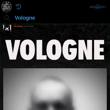
aktualności
Vologne
Vexatus
rok temu