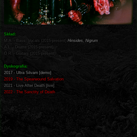
Skład:
M.A. - Bass, Vocals (2015-present)
Hinsides, Nigrum
A.L. - Drums (2015-present)
O.R. - Guitars (2015-present)
Dyskografia:
2017 - Ultra Silvam [demo]
2019 - The Spearwound Salvation
2021 - Live After Death [live]
2022 - The Sanctity of Death