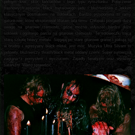
pełnym krwi, skór, łańcuchów i tego typu rynsztunku. Połączenie
trashowych resorów, black metalowego jadu i bluźnierstwa z lekkim
klasycznym posmakiem na solówkach. Bardzo przypomina to ramy
gatunkowe, które eksplorował
Watain
lata temu. Chłopaki postawili dużą
uwagę na gitarowe rzemiosło, gdzie można usłyszeć bardzo dużo
solówek i ogólnego parcia na gitarowe rzemiosło. Te solóweczki trącą
starą szkołą heavy metalu. Sięgają po stare gitarowe granie i pakują to
w brudny i agresywny black metal, jest moc. Muzyka Ultra Silvam to
jadowity, bluźnierczy thrash/black metal oddany czerni. Super surowizna
zagrana z pomysłem i wyczuciem. Zajadły fanatyzm oraz wyraźny
satanizm. Warto sprawdzić.