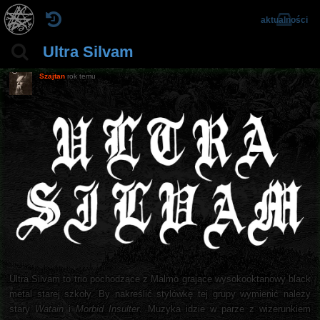
aktualności
Ultra Silvam
Szajtan
rok temu
Ultra Silvam to trio pochodzące z Malmö grające wysokooktanowy black
metal starej szkoły. By nakreślić stylówkę tej grupy wymienić należy
stary
Watain
i
Morbid Insulter
. Muzyka idzie w parze z wizerunkiem