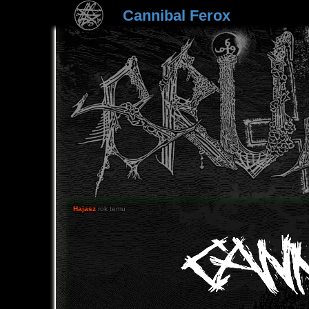
Cannibal Ferox
Hajasz
rok temu