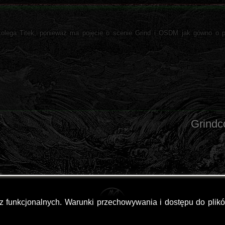
kolega Titek, ponieważ ma pojęcie o scenie Grind i OSDM jak gówno o p
Grindc
az funkcjonalnych. Warunki przechowywania i dostępu do plik