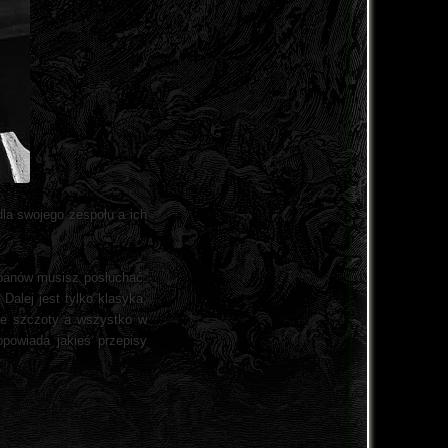
dla swojego zespołu a ich
szpanów musisz posłuchać.
Dalej jest tylko klasyka,
jne szczoty a wszystko w
opowiada jakieś przepisy