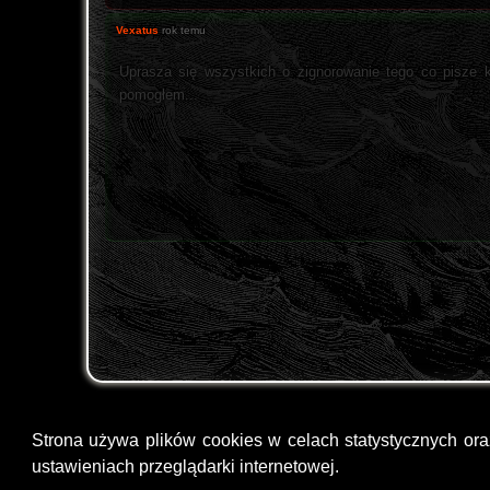
Vexatus
rok temu
Uprasza się wszystkich o zignorowanie tego co pisze 
pomogłem...
Strona używa plików cookies w celach statystycznych or
ustawieniach przeglądarki internetowej.