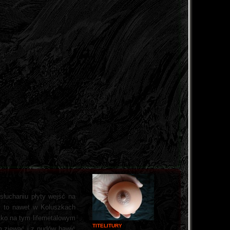
słuchaniu płyty wejść na
a, to nawet w Koluszkach
tko na tym lifemetalowym
TITELITURY
em ziewać i z nudów bawić