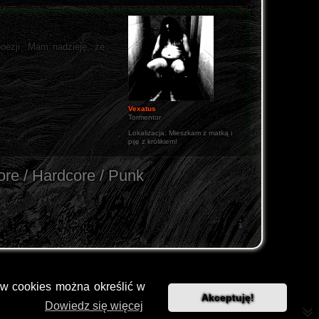
oezji. Mam nadzieję, że
Vexatus
Tormentor
Lokalizacja:
Mieszkam z matką i
piję z królikiem!
ore / Hardcore / Punk
ów cookies można określić w
Akceptuję!
Dowiedz się więcej