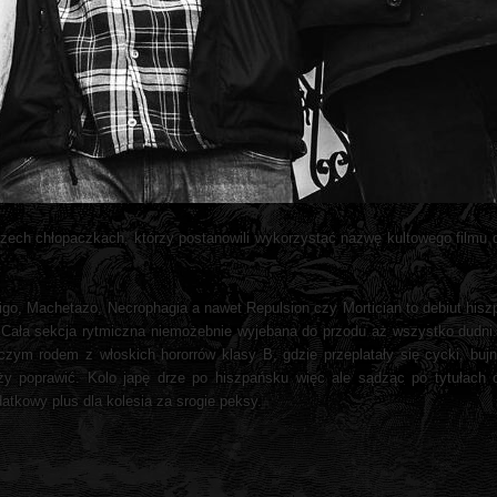
 trzech chłopaczkach, którzy postanowili wykorzystać nazwę kultowego filmu 
etigo, Machetazo, Necrophagia a nawet Repulsion czy Mortician to debiut hi
 Cała sekcja rytmiczna niemożebnie wyjebana do przodu aż wszystko dudni. 
czym rodem z włoskich hororrów klasy B, gdzie przeplatały się cycki, bu
ży poprawić. Kolo japę drze po hiszpańsku więc ale sądząc po tytułach 
datkowy plus dla kolesia za srogie peksy.