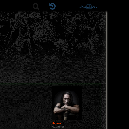
aktualności
Hajasz
Raubritter