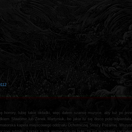
0112
 horrory, lubię takie okładki, więc dałem szansę muzyce, aby tuż po prze
adkiem Sławomir lub Zenek Martyniuk, bo jakie tu się disco polo odpierdal
 amatorska kapela miejscowego oddziału Ochotniczej Straży Pożarnej. Wszys
kocznej rytmiki, a przez to tak wymęczyło mi bułę, że już w połowie zaczął