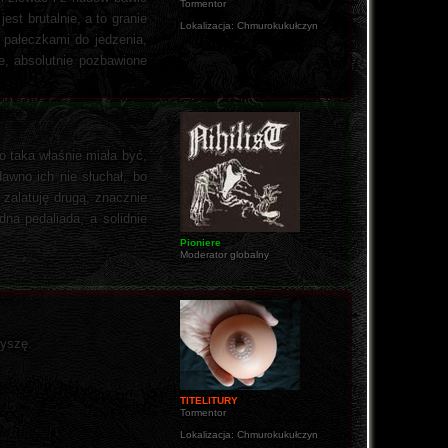
Tormentor
est brutalnie, a to granie
Lokalizacja:
Chmurokukułczyn
 pałeczkami do jedzenia,
e, absolutnie pozbawione
o taka właśnie miała być,
awno ich nie słuchał, bo
 zalatuję drugą, znacznie
na pedaliada, a solidnie
Pioniere
Moderator globalny
łyszę.
TITELITURY
Tormentor
Lokalizacja:
Chmurokukułczyn