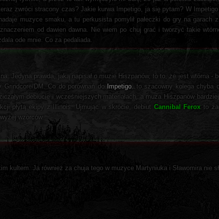
 teraz zwróci stracony czas? Jakie kurwa Impetigo, ja się pytam? W Impetigo j
 nadaje muzyce smaku, a tu perkusista pomylił pałeczki do gry na garach z
eznaczeniem od dawien dawna. Nie wiem po chuj grać i tworzyć takie wtórn
 zdala ode mnie. Co za pedaliada.
. Jedyna prawda, jaką napisał o muzie Hiszpanów, to to, że jest wtórna - b
owy Grindcore/DM. Co do porównań do
Impetigo
, to szacowny kolega chyba d
ziczałym debiucie i wcześniejszych materiałach, a muza Hiszpanów bardziej
ji płytą ekipy z Illinois. Ujmując w skrócie, debiut
Cannibal Ferox
to żad
 wyżej wzorców.
m kultem. Ja również za chuja tego w muzyce Martyniuka i Sławomira nie s