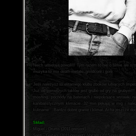
Niech umierają powoli!!! Tym razem to nie o filmie ale o
muzyka to mix death metalu, grindcore i gore.
Jeśli należysz to elitarnego klubu zboków lubiących Imp
Już od pierwszych taktów jest grubo od gry na grubym!!!
moshing, pochody na bateriach i niepokojące wstawki ni
kanibalistycznym klimacie. 32 min pękają w mig i nale
kulinarne... Bardzo dobre granie i klimat. Acha jeszcze do
Skład:
Miguel - Drums (2011-present)
Santi - Guitars (2011-present), Vocals (2015-present)