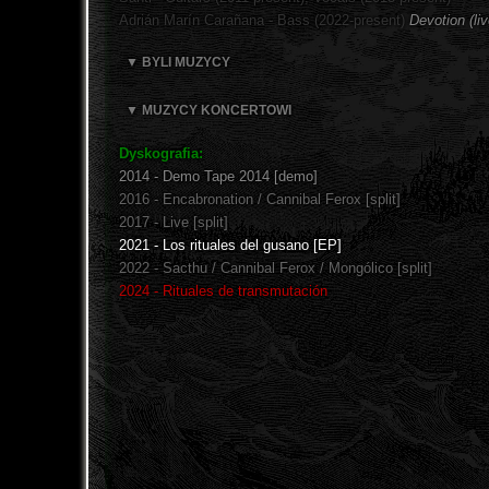
Adrián Marín Carañana - Bass (2022-present)
Devotion (li
▼ BYLI MUZYCY
▼ MUZYCY KONCERTOWI
Dyskografia:
2014 - Demo Tape 2014 [demo]
2016 - Encabronation / Cannibal Ferox [split]
2017 - Live [split]
2021 - Los rituales del gusano [EP]
2022 - Sacthu / Cannibal Ferox / Mongólico [split]
2024 - Rituales de transmutación