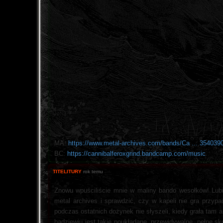
MA:
https://www.metal-archives.com/bands/Ca ... 354039
BC:
https://cannibalferoxgrind.bandcamp.com/music
TITELITURY
rok temu
Znowu wpuściliście mnie w maliny bando wesołków! Lubię
metal archives i sprawdzić, czy w kapeli nie gra przyp
podczas ostatnich dożynek nie słyszeli, kiedy grała tam
badziewiu jest takie poukładane, przewidywalne, pełne s