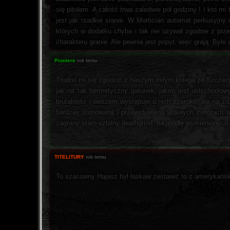
się pitolem. A całość trwa zaledwie pół godziny ! I kto mi
jest jak rzadkie sranie. W Mortician automat perkusyjny
których w dodatku chyba i tak nie używał zgodnie z prz
charakteru granie. Ale pewnie jest popyt, więc grają. Byle
Pioniere
rok temu
Trudno mi się zgodzić z naszym miłym kolegą ze Szczecina
jak na tak hermetyczny gatunek, jakim jest oldschool
brutalność i owszem występuje u nich szeroko, ale na zd
bardziej stonowaną i przewidywalną w swych zwrotach akc
zagrany staro szlolny deathgrind, na modłę wymienionych
TITELITURY
rok temu
To szacowny Hajasz był łaskaw zestawić to z amerykański