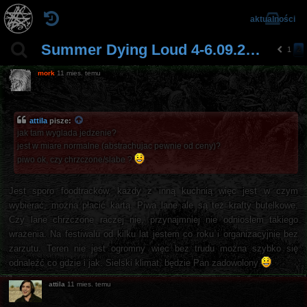
aktualności
Summer Dying Loud 4-6.09.2025 16. edycja
1
2
p
o
mork
11 mies. temu
pr
z
e
d
attila
pisze:
ni
jak tam wyglada jedzenie?
a
jest w miare normalne (abstrachujac pewnie od ceny)?
piwo ok, czy chrzczone/slabe ?
Jest sporo foodtracków, każdy z inną kuchnią więc jest w czym
wybierać, można płacić kartą. Piwa lane ale są też krafty butelkowe.
Czy lane chrzczone raczej nie, przynajmniej nie odniosłem takiego
wrażenia. Na festiwalu od kilku lat jestem co roku i organizacyjnie bez
zarzutu. Teren nie jest ogromny więc bez trudu można szybko się
odnaleźć co gdzie i jak. Sielski klimat, będzie Pan zadowolony
attila
11 mies. temu