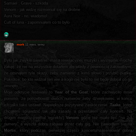
Samael , Grave - szkoda
Venom - jak widzę rozmieniał się na drobne
Aura Noir - no, wiadomo!
Cult of luna - zapomniałem co to było
mork
11 mies. temu
Było jak zwykle świetnie, masa rewelacyjnej muzyki i występów. Trochę
żałuję, że nie na wszystkie dotarłem ale wtedy z pewnością żałowałbym,
że ominąłem tyle okazji, żeby zamienić z kimś słowo i przybić piątkę.
Pokrótce, bo kto widział ten wie a kogo nie było to nie będę dobijał co go
ominęło.
Moje odkrycie festiwalu to
Year of the Goat
, które zachwyciło mnie
pomimo, że potrzebowali dwóch numerów żeby dźwiękowiec w końcu
ich jako tako ustawił. Największe pozytywne zaskoczenie:
Taake
, które
chciałem sprawdzić tak dla zasady a przestałem cały koncert. Na
drugim miejscu (niemal 'egzekfo')
Venom
gdzie też miało być "na 2-3
numery" a wyszła dobra zabawa przez cały gig. Nie zawiodłem się na
Mortis
, który podczas pierwszej części koncertu zaserwował dobrą