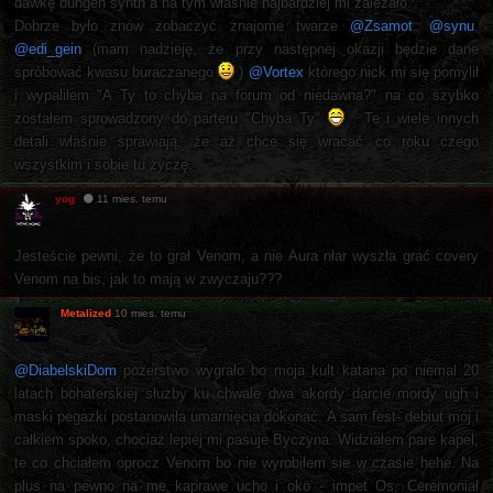
dawkę dungen synth a na tym właśnie najbardziej mi zależało.
Dobrze było znów zobaczyć znajome twarze
@Zsamot
,
@synu
,
@edi_gein
(mam nadzieję, że przy następnej okazji będzie dane
spróbować kwasu buraczanego
)
@Vortex
którego nick mi się pomylił
i wypaliłem "A Ty to chyba na forum od niedawna?" na co szybko
zostałem sprowadzony do parteru "Chyba Ty"
. Te i wiele innych
detali właśnie sprawiają, że aż chce się wracać co roku czego
wszystkim i sobie tu życzę.
yog
11 mies. temu
Jesteście pewni, że to grał Venom, a nie Aura nłar wyszła grać covery
Venom na bis, jak to mają w zwyczaju???
Metalized
10 mies. temu
@DiabelskiDom
pozerstwo wygrało bo moja kult katana po niemal 20
latach bohaterskiej służby ku chwale dwa akordy darcie mordy ugh i
maski pegazki postanowiła umarnięcia dokonać. A sam fest- debiut mój i
całkiem spoko, chociaż lepiej mi pasuje Byczyna. Widziałem pare kapel,
te co chciałem oprocz Venom bo nie wyrobiłem sie w czasie hehe. Na
plus na pewno na me kaprawe ucho i oko - impet Os, Ceremoniał