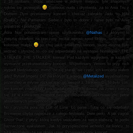
z 18 osobami, stojąc właściwie w jednym miejscu, tyle znajomych
ryjków się przewijało
Galileous nuda i dryntwota, za to Ania Tru z
Domem Złym prześwietny koncert i chociaż zabrakło
Jadu
, to była
Rzeka
i
Nie Pamiętam Siebie
i było to dobre i fajnie było na Anię
popatrzeć i posłuchać.
Aura Noir potwierdzam opinię użytkownika
@Nathas
, z którym to
zresztą dotarłem na rzeczony recital wprost spod sklepu, uzbrojeni w
kolorowe małpki
po chuj jakiś śmieszny Venom, skoro można było
widzieć i słyszeć to, co się odpierdalało na występie Norwegów? THE
STALKER THE STALKER, kierwa! Pod każdym względem, w każdym
wymiarze przekurwatotalny koncert. Wspomniany Venom to przy nich
wypadł bledziutkooo, mimo, że się starali, ale część ich koncertu olałem
gdyż Rytuał Impetu Os, na którym z kolegą
@Metalized
wyjaśnialiśmy
pozerstwo w młynie rozkręcając go wespół z Jankiem D. To było coś,
ten koncert znaczy. W końcu udało mi się ich dorwać na żywo i cieszę
się, że w końcu ten moment nastąpił. Wspaniałe, jaskiniowe zło, pełne
absurdalnych umiejętności grania.
No i przyszła pora na Cult of Lunę. Ło panie. Tutaj co się odjebało!
Brzmienie chyba najlepsze z całego festiwalu. Dwie perki. A jak zagrali
Ghost Trail
, z płyty, którą kiedyś uważałem za nieco słabszą, to portki
naznaczone ejakulatem. Jak to przyspieszenie wchodzi na końcu, to
tutaj myślałem, że się głowa urwie. Przerewelacyjny koncert.