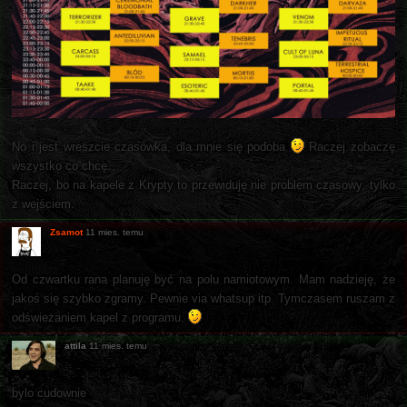
No i jest wreszcie czasówka, dla mnie się podoba
Raczej zobaczę
wszystko co chcę.
Raczej, bo na kapele z Krypty to przewiduję nie problem czasowy, tylko
z wejściem.
Zsamot
11 mies. temu
Od czwartku rana planuję być na polu namiotowym. Mam nadzieję, że
jakoś się szybko zgramy. Pewnie via whatsup itp. Tymczasem ruszam z
odświeżaniem kapel z programu.
attila
11 mies. temu
bylo cudownie