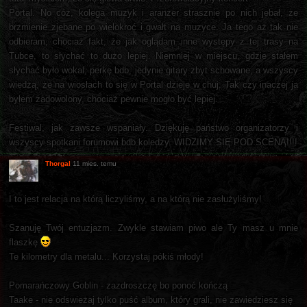
Portal. No cóż, kolega muzyk i aranżer strasznie po nich jebał, że
brzmienie zjebane po wielokroć i gwałt na muzyce. Ja tego aż tak nie
odbieram, chociaż fakt, że jak oglądam inne występy z tej trasy na
Tubce, to słychać to dużo lepiej. Niemniej w miejscu, gdzie stałem
słychać było wokal, perkę bdb, jedynie gitary zbyt schowane, a wszyscy
wiedzą, że na wiosłach to się w Portal dzieje w chuj. Tak czy inaczej ja
byłem zadowolony, chociaż pewnie mogło być lepiej.
Festiwal, jak zawsze wspaniały. Dziękuję państwo organizatorzy i
wszyscy spotkani forumowi bdb koledzy. WIDZIMY SIĘ POD SCENĄ!!!!
Thorgal
11 mies. temu
I to jest relacja na którą liczyliśmy, a na którą nie zasłużyliśmy!
Szanuję Twój entuzjazm. Zwykle stawiam piwo ale Ty masz u mnie
flaszkę
Te kilometry dla metalu... Korzystaj pókiś młody!
Pomarańczowy Goblin - zazdroszczę bo ponoć kończą
Taake - nie odswieżaj tylko puść album, który grali, nie zawiedziesz się