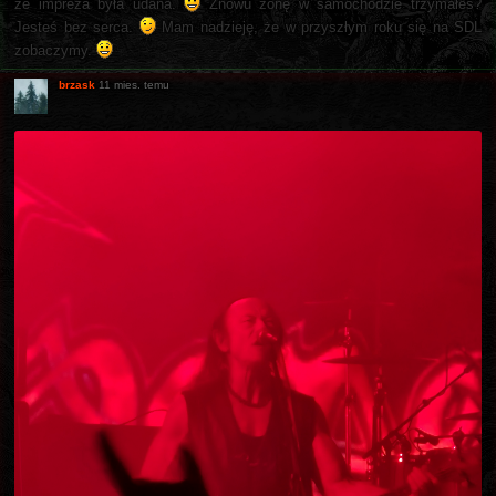
że impreza była udana.
Znowu żonę w samochodzie trzymałeś?
Jesteś bez serca.
Mam nadzieję, że w przyszłym roku się na SDL
zobaczymy.
brzask
11 mies. temu