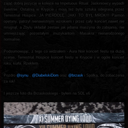
zająć dobrą pozycję w kolejce na Impetuous Ritual. Jaskiniowcy wypadli
świetnie. Ostatnią w Krypcie i moją też była sztuka odegrana przez
Terrestrial Hospice. JA PIERDOLĘ, JAKI TO BYŁ MROK!!! Paimon
opętany, patrzył nienawistnym wzrokiem i przez cały koncert nawet nie
mrugnął, a Zbylu okładał zestaw jak jebana maszyna do zabijania, nie
umniejszając pozostałym muzykantom. Masakra nienarodzonego
normalnie.
Podsumowując, z tego co widziałem - Aura Noir koncert festu na dużej
scenie, Terrestrial Hospice koncert festu w Krypcie i w ogóle koncert
roku, kurła. Rzekłem.
Pozdro
@synu
,
@DiabelskiDom
oraz
@brzask
i Spółka, do zobaczenia
za rok!
I jeszcze foto dla Brzaskoskiego - byłem na SDL x6