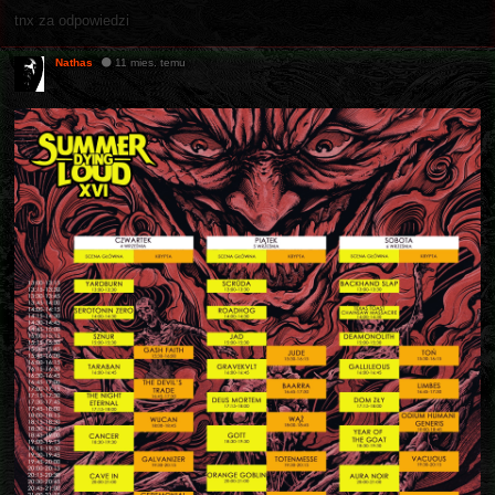
tnx za odpowiedzi
Nathas
11 mies. temu