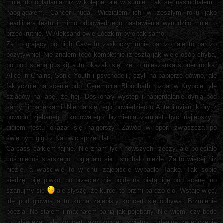
mniej do oglądania niż w kolejne, ale w sumie i tak się nasłuchałem i
naoglądałem. Cancer nuda. Widziałem ich w zeszłym roku jako
headlinera festu i mimo odpowiedniego nastawienia wynudziło mnie to
przeokrutnie. W Aleksandrowie Łódzkim było tak samo.
Za to grający po nich Cave In zaskoczył mnie bardzo, ale to bardzo
pozytywnie! Nie znałem tego kompletnie (zresztą jak wiele osób chyba,
bo pod sceną pustki) a tu okazało się, że to mieszanka stoner rocka,
Alice in Chains, Sonic Youth i psychodelii, czyli na papierze gówno, ale
faktycznie na scenie bdb. Ceremonial Bloodbath rozdał w Krypcie tyle
szlagów na japę, że hej. Doskonały występ i napierdalanie dynią pod
samymi barierkami. Nie da się tego powiedzieć o Antediluvian, który z
powodu zjebanego, kocowatego brzmienia zamiast być najlepszym
gigiem festu okazał się najgorszy. Zawód w opór, zwłaszcza po
świetnym gigu z Katowic sprzed lat.
Carcass całkiem fajnie. Nie znam tych nowszych rzeczy, ale poleciało
coś niecoś starszego i oglądało się i słuchało nieźle. Za to więcej niż
nieźle, a właściwie to w chuj zajebiście wypadło Taake. Tak sobie
siedzę, piję piwko, bo przecież nie pójdę na piątą ligę pod scenę, no
szanujmy się
ale słyszę, że kurde, to brzmi bardzo elo. Wstaję więc,
idę pod główną a tu kurna zajebisty koncert się odbywa. Brzmienie
poezja. No stałem i machałem banią jak pojebany. Nie wiem, czy będę
to odświeżał, ale koncert jako koncert świetny i idealne zwieńczenie