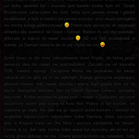
już ładny wpierdol był i musowo pod barierki trzeba było iść. Dzięki
Brzaskunowi zahaczyłem też Gott, który bym pewnie ominął i gdzieś
wywędrował, a była to bardzo przyjemna muzyka i przy okazji pomogłem
mu trochę kolegę podtrzymywać
Potem były wycieczki do lokalnego
sklepiku aby powrócić na Grave i Samael. Bardzo mi się oba podobały,
@brzask w trakcie to nawet oszalał
DD coś tam przebąkiwał w
sobotę, że Samael słabizna ale on się chyba nie zna
Dzień trzeci to dla mnie zdecydowanie dzień Krypty, do której przez
pierwsze dwa dni nawet nie podchodziłem. Zaczęło się od koncertu
TOŃ, świetny występ. Zaciążona Monia nie poskakała, bo lekarz
zakazał ale na głos jej to nie wpłynęło. Kolega gitarzysta wspierający
głosowo również bdb, nawet mocniej i więcej tego growlu było niż na
płycie. Następnie wróciłem tam na Odium Humani Generis, porządny
bleczurek. Krótka przerwa na jakieś piwo i małpki z Dudusiem, po czym
ruszyliśmy razem pod scenę na Aura Noir. Piękny to był koncert, nie
zapomnę go nigdy. Nie dało się go opuścić przed końcem i niestety ze
względów logistycznych odpuściłem sobie Darvazę, która zaczynała
grać w Krypcie zaraz po Ora Nora i jeszcze zachodziła na Venom.
Cronos & co. dali radę, trochę słabo wokal był słyszalny ale on też już
raczej głosu dobrego nie ma. Chwilę przed końcem się zerwałem, żeby