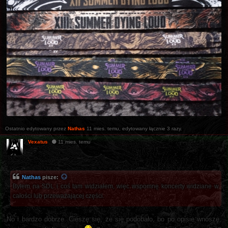
Ostatnio edytowany przez
Nathas
11 mies. temu
, edytowany łącznie 3 razy.
Vexatus
11 mies. temu
Nathas
pisze:
Byłem na SDL i coś tam widziałem, więc wspomnę koncerty widziane w
całości lub przeważającej części.
No i bardzo dobrze. Cieszę się, że się podobało, bo po opisie wnoszę,