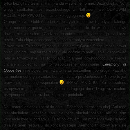
tylko bez gitary Selima. Pani Farida w świetnej formie. Duża okejka. No i
wtedy spotkałem też brzaskoskiego z Nathasem ale ODMÓWILI
PÓJŚCIA NA PIWKO bo musieli kolegę ogarnąć
Orange, kurwa, Goblin! Jeden z lepszych koncertów tej edycji. Takiego
luzu, radości z grania, takiego porywania publiki do wspólnej zabawy
dawno nie widziałem. Godzina cosmic stonerka zleciała jak z bicza
trzasł. Cała ekipa oglądająca była pod niemałym wrażeniem.
Grave meh. To znaczy trochę słuchałem z Gastro Stagei może nawet
obleci, bo grali najstarsze rzeczy, ale ogólnie to meh i lepiej kultywować
relacje towarzyskie niż to oglądać. Samael gównoooooo! Ja kiedyś
chciałem pojechać na to współczesne odgrywanie
Ceremony of
Opposities
i nie pojechałem. Za to teraz poszedłem i po drugim kawałku
już miałem ochotę sprzedać komuś liścia a po
Baphomet's Throne
to już
prawie się na scenę wspinałem
SRAKA JAK CHUJ. Za to Esoteric
przepysznie. Idelnie na zakończenie drugiego dnia. Drugi raz miałem
przyjemność i drugi raz bardzo mi się podobało.
No i ostatni dzionek został do opisu. Daemonolith całkiem okej. Ani tego
nie słuchałem wcześniej, ani nie będę słuchał później, ale na tym
koncercie było w porządku. Za to policzyłem i od momentu wejścia tego
dnia na teren festiwalu, do końca występu Daemonolith przywitałem się