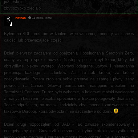
juz tesknie...
zbyt szybko zlecialo
Nathas
11 mies. temu
Byłem na SDL i coś tam widziałem, więc wspomnę koncerty widziane w
całości lub przeważającej części.
Dzień pierwszy zacząłem od obejrzenia i posłuchania Serotonin Zero,
udany występ i spoko muzyka. Następny po nich był Sznur, który dał
obrzydliwie piękny występ. Wzorowo odegrane utwory i nienaganna
prezencja każdego z członków. Żal, że tak krótko, za krótko
zdecydowanie. Potem zrobiłem sobie przerwę na szamę i płyny, żeby
powrócić na Cancer. Główką pomachane, następnie wróciłem na
Terrorizer i Carcass. Tu też było wybornie, a kolorowe małpki wyciągane
z różnych kieszeni i plecaka opróżniane w trakcie potęgowały doznania.
Taake odpuściłem, bo małpki zadziałały zbyt mocno i zadzwoniłem po
taksówkę Dorotkę, która odwiozła mnie szczęśliwie do domu
Dzień drugi rozpocząłem od JAD - jak zawsze skondensowany i
energetyczny gig. Gravekvlt obejrzane z trybun, ok ale wszystko na
jedno kopyto zagrane i znużenie można było odczuć. Deus Mortem to