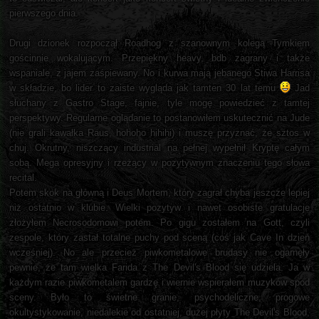
pierwszego dnia.
Drugi dzionek rozpoczął Roadhog z szanownym kolegą Tymkiem
gościnnie wokalującym. Przepiękny heavy, bdb zagrany i także
wspaniale, z jajem zaśpiewany. No i kurwa mają jebanego Stiwa Harrisa
w składzie, bo lider to zaiste wygląda jak tamten 30 lat temu
Jad
słuchany z Gastro Stage, fajnie, tyle mogę powiedzieć z tamtej
perspektywy. Regularne oglądanie to postanowiłem uskutecznić na Jude
(nie grali kawałka Raus, hohoho hihihi) i muszę przyznać, że sztos w
chuj. Okrutny, niszczący industrial na pełnej wypełnił Kryptę całym
sobą. Mega opresyjny i rzeżący w pozytywnym znaczeniu tego słowa
recital.
Potem skok na główną i Deus Mortem, który zagrał chyba jeszcze lepiej
niż ostatnio w klubie. Wielki pozytyw i nawet osobiste gratulacje
złożyłem Necrosodomowi potem. Po gigu zostałem na Gott, czyli
zespole, który zastał totalne puchy pod sceną (coś jak Cave In dzień
wcześniej). No ale przecież piwkometalowe brudasy nie ogarnęły
pewnie, że tam wielka Farida z The Devil's Blood się udziela. Ja w
każdym razie piwkometalem gardzę i wiernie wspierałem muzyków spod
sceny. Było to świetne granie, psychodeliczne, progowe
okultystykowanie, niedalekie od ostatniej, dużej płyty The Devil's Blood,