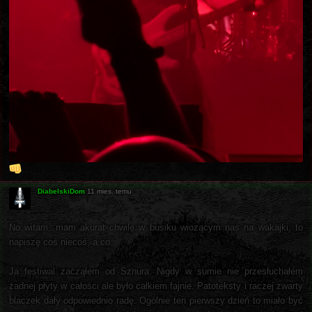
DiabelskiDom
11 mies. temu
No witam, mam akurat chwilę w busiku wiozącym nas na wakajki, to
napiszę coś niecoś, a co.
Ja festiwal zacząłem od Sznura. Nigdy w sumie nie przesłuchałem
żadnej płyty w całości ale było całkiem fajnie. Patoteksty i raczej zwarty
blaczek dały odpowiednio radę. Ogólnie ten pierwszy dzień to miało być