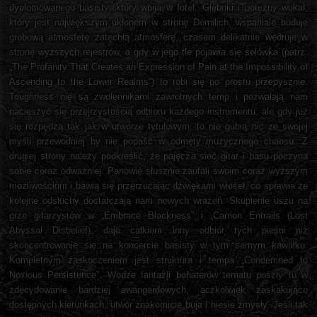
dyplomowanego basisty, który wbija w fotel. Głęboki i potężny wokal,
który jest największym ukłonem w stronę Demilich, wspaniale buduje
grobową atmosferę zatęchłą atmosferę, czasem delikatnie wędruje w
stronę wyższych rejestrów, a gdy w jego tle pojawia się solówka (patrz:
„The Profanity That Creates an Expression of Pain at the Impossibility of
Ascending to the Lower Realms”) to robi się po prostu przepysznie.
Toughness nie są zwolennikami zawrotnych temp i pozwalają nam
nacieszyć się przejrzystością odbioru każdego instrumentu, ale gdy już
się rozpędzą tak jak w utworze tytułowym, to nie gubią nic ze swojej
myśli przewodniej by nie popaść w odmęty muzycznego chaosu. Z
drugiej strony należy podkreślić, że pajęcza sieć gitar i basu poczyna
sobie coraz odważniej. Panowie słusznie zaufali swoim coraz wyższym
możliwościom i bawią się przerzucając dźwiękami wioseł, co sprawia że
kolejne odsłuchy dostarczają nam nowych wrażeń. Skupienie uszu na
grze gitarzystów w „Embrace Blackness” i „Carrion Entrails (Lost
Abyssal Disbelief)„ daje całkiem inny odbiór tych pieśni niż
skoncentrowanie się na koncercie basisty w tym samym kawałku.
Kompletnym zaskoczeniem jest struktura i tempa „Condemned to
Noxious Persistence”. Wodze fantazji bohaterów tematu poszły tu w
zdecydowanie bardziej awangardowych, aczkolwiek zaskakująco
dostępnych kierunkach, utwór znakomicie buja i niesie zmysły. Jeśli tak