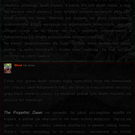
młodości polskiego death metalu, a każdy kto lubi death metal, a tego
nie docenia niech pierwszy rzuci tytułami ostatnio wydanych płyty DM,
które zrobiły mu lepiej. Niestety już pojawiły się głosy zawodowych
malkontentów, którzy wysypują się argumentami pobocznymi, opisami
czegoś czego na tej płycie nie ma i zwykłym czepialstwem, a
kompromitują się tonami podzespołów, którym czapkują.
Na koniec podziękowania dla Godz ov War, która wydała ten album
godnie, w wielu formatach i trzeba mieć nadzieję, że trafi on pod
strzechy na całym świecie.
Blind
rok temu
Fiński styl grania death metalu nigdy specjalnie mnie nie interesował
(no, chociaż takie Adramelech bdb), ale skoro w kraju ostatnio wszyscy
grają black metal to cieszy, że młodzież jednak tym death metalem się
jeszcze też interesuje.
The Propethic Dawn
nie sprawiło, by jakoś szczególnie opadła mi
kopara, a jednak jak włączam to nie mam ochoty wyłączyć. Sączą się
gęsto te utwory, a całość zabiera słuchacza w pewien rodzaj transu.
Bardzo fajnie wypadają tu te wolniejsze, nastawione na klimat