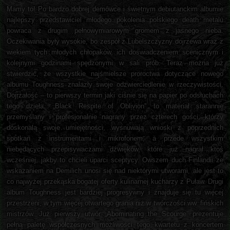
Mamy to! Po bardzo dobrej demówce i świetnym debiutanckim albumie
najlepszy przedstawiciel młodego pokolenia polskiego death metalu
powraca z drugim pełnowymiarowym gromem z jasnego nieba.
Oczekiwania były wysokie, bo zespół z Lubelszczyzny dojrzewa wraz z
wiekiem tych młodych chłopaków, ich doświadczeniem scenicznym i
kolejnymi godzinami spędzonymi w sali prób. Teraz można już
stwierdzić, że wszystkie najśmielsze proroctwa dotyczące nowego
albumu Toughness znalazły swoje odzwierciedlenie w rzeczywistości.
Dojrzałość – to pierwszy termin jaki ciśnie się na papier po odsłuchach
tego dzieła. „Black Respite of Oblivion” to materiał starannie
przemyślany i profesjonalnie nagrany przez czterech gości, którzy
doskonalą swoje umiejętności, wysnuwają wnioski z poprzednich
spotkań z instrumentami i mikrofonem, a przede wszystkim
niebędących przepisywaczami dźwięków, które już nagrał ktoś
wcześniej, jakby to chcieli uparci sceptycy. Owszem duch Finlandii ze
wskazaniem na Demilich unosi się nad niektórymi utworami, ale jest to
co najwyżej przekąska bogatej oferty kulinarnej kucharzy z Puław. Drugi
album Toughness jest bardziej progresywny i znajduje się tu więcej
przestrzeni, w tym więcej otwartego grania niż w twórczości ww. fińskich
mistrzów. Już pierwszy utwór „Abominating the Scourge” prezentuje
pełną paletę współczesnych możliwości tego kwartetu z koncertem