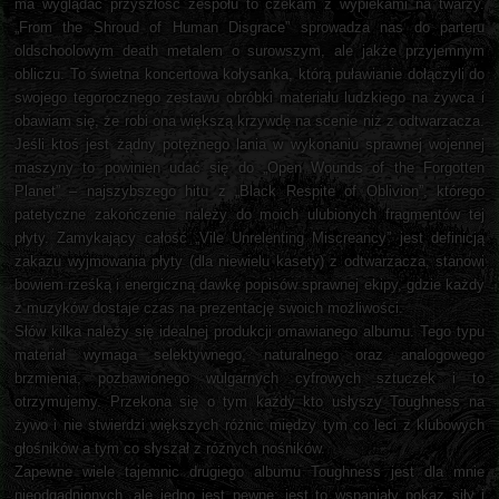
ma wyglądać przyszłość zespołu to czekam z wypiekami na twarzy.
„From the Shroud of Human Disgrace” sprowadza nas do parteru
oldschoolowym death metalem o surowszym, ale jakże przyjemnym
obliczu. To świetna koncertowa kołysanka, którą puławianie dołączyli do
swojego tegorocznego zestawu obróbki materiału ludzkiego na żywca i
obawiam się, że robi ona większą krzywdę na scenie niż z odtwarzacza.
Jeśli ktoś jest żądny potężnego lania w wykonaniu sprawnej wojennej
maszyny to powinien udać się do „Open Wounds of the Forgotten
Planet” – najszybszego hitu z „Black Respite of Oblivion”, którego
patetyczne zakończenie należy do moich ulubionych fragmentów tej
płyty. Zamykający całość „Vile Unrelenting Miscreancy” jest definicją
zakazu wyjmowania płyty (dla niewielu kasety) z odtwarzacza, stanowi
bowiem rześką i energiczną dawkę popisów sprawnej ekipy, gdzie każdy
z muzyków dostaje czas na prezentację swoich możliwości.
Słów kilka należy się idealnej produkcji omawianego albumu. Tego typu
materiał wymaga selektywnego, naturalnego oraz analogowego
brzmienia, pozbawionego wulgarnych cyfrowych sztuczek i to
otrzymujemy. Przekona się o tym każdy kto usłyszy Toughness na
żywo i nie stwierdzi większych różnic między tym co leci z klubowych
głośników a tym co słyszał z różnych nośników.
Zapewne wiele tajemnic drugiego albumu Toughness jest dla mnie
nieodgadnionych, ale jedno jest pewne: jest to wspaniały pokaz siły i