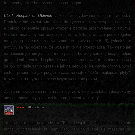
fragmenty, gdzie bas przenosi nas na bagna.
Black Respite of Oblivion
z kolei zdecydowanie lepiej mi wchodzi.
Produkcja nie pozostawia już nic do życzenia jak w przypadku debiutu,
a całość generalnie sprawia wrażenie bardziej przemyślanego albumu.
Na siłę można by się przyczepić, że w kilku utworach poszczególne
motywy są dość często powtarzane (np. utwór numer 6 i 9), jednakże te
motywy są tak dojebane, że wcale mi to nie przeszkadza. Tak gęsto jak
na debiucie już nie jest, ale mi to pasuje, bo wolę bardziej bezpośrednie
granie death metalu. Na plus, że udało się zachować to brzmienie basu i
że robi on takie samo wrażenie jak na debiucie. Naprawdę dobry album i
jestem pewien, że jak przyjdzie czas na wątek "2025 - najlepsze płyty",
to wzmianka o tym albumie w owym wątku się pojawi.
Życzę im powodzenia i mam nadzieję, że w kolejnych latach doczekamy
się następnych płyt oraz czekam na koncert w okolicy.
Vortex
rok temu
To prawda, młodzi dają radę, Na "Black Respite of Oblivion" znajduję się
mnóstwo przesłanek ku temu, aby ten band stal się maszyną do