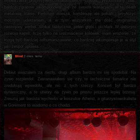
wytwarzania progresywnych deathowych ciosów. Wspomniany bas,
bardzo zgrabnie wkomponował się ze swoimi wariacjami w tą death
metalową litanię. Perkmen miesza, kombinuję ale potrafi i przyłożyć
mocnym uderzeniem, a w tym wszystkim ma dość oryginalnie
nastrojony werbel. Wokal faktycznie, pełen głębi i otchłani. W dalszym
rozwoju kapeli, liczę tylko na urozmaicenie solówek, mam wrażenie, że
mogą być bardziej odhumanizowane, co bardziej wkomponuje je w styl
jaki zespół uprawia.
Blind
2 mies. temu
Debiut uważałem za niezły, drugi album bardzo mi się spodobał. Na
żywo rozpierdol. Zastanawiałem się czy te techniczne łamańce nie
zredukują wpierdolu, ale nic z tych rzeczy. Koncert był bardzo
dynamiczny, a te utwory na żywo po prostu jeszcze lepiej brzmią.
Zresztą jak basista wychodzi w koszulce Atheist, a gitarzystowokalista
w Gorement to wiadomo o co chodzi.