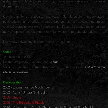
niebagatelny, głęboki, gęsty i utopiony w psychodelicznym pogłosie
doom metal.
Obydwie płyty są zajebiste, pierwsza, tak jak pisałem, niepokojąco-
psychodeliczna a druga progresywno-sucha. W obydwu natomiast
słychać nietuzinkową rękę kompozycyjną lidera. Ja bardzo lubię i bardzo
mam #napółce i za każdym razem, jak wracam, to gęba się raduje.
Dla fanów dziwacznych doom metali - mus znać.
Skład:
Jari Kuntola - Bass
Master Warjomaa - Guitars (lead)
Aarni
Vilpir - Guitars, Drums, Keyboards, Flute, Vocals
ex-Earthbound
Machine, ex-Aarni
Dyskografia:
2002 - Enough, or Too Much! [demo]
2002 - Aarni / Umbra Nihil [split]
2005 - Gnoia
2008 - The Borderland Rituals
2010 - Yogsothery - Gate I: Chaosmogonic Rituals of Fear [split]