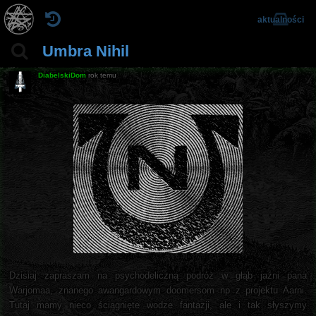
aktualności
Umbra Nihil
DiabelskiDom
rok temu
Dzisiaj zapraszam na psychodeliczną podróż w głąb jaźni pana
Warjomaa, znanego awangardowym doomersom np z projektu Aarni.
Tutaj mamy nieco ściągnięte wodze fantazji, ale i tak słyszymy