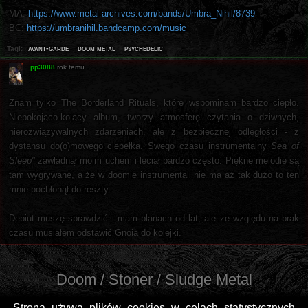
MA:
https://www.metal-archives.com/bands/Umbra_Nihil/8739
BC:
https://umbranihil.bandcamp.com/music
avant-garde
doom metal
psychedelic
Tagi:
pp3088
rok temu
Znam tylko The Borderland Rituals, które wspominam bardzo ciepło.
Niepokojąco-kojący album, tworzy atmosferę czytania o dziwnych,
nierozwiązywalnych zdarzeniach, ale z bezpiecznej odległości - z
dystansu do(o)mowego ciepełka. Swego czasu instrumentalny
Sea of
Sleep"
zawładnął moim uchem i leciał bardzo często. Piękne melodie są
tam wygrywane, a że w doomie instrumentali nie ma aż tak dużo to ten
mnie pochłonął do reszty.
Debiut muszę sprawdzić i mam planach od lat, ale ze względu na brak
czasu musiałem odstawić Gnoia do kolejki.
Doom / Stoner / Sludge Metal
Strona używa plików cookies w celach statystycznych