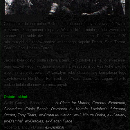
Cios na pierdolonej pełnej!!! Grindcore, noiscore innymi słowy jeńców nie
bierzemy. Zapomniana ekipa z Włoch, która miała krótki żywot ale
zostawiła po sobie dwie masakrujące kasetki demo. Razem jakieś 30
min muzyki dla fanów bardzo wczesnego Napalm Death, Sore Throat,
Fear Of God, Unseen Terror.
Jakość była dosyć podła i chwała temu, kto zdobył się na "odświeżenie"
tego wszystkiego i wydanie składaka z wszystkim co Ass Ache wydało
albo inni zarejestrowali. W zeszłym roku ukazała się kompilacja tego
zatytułowana No More Formitrol, 30 Years Later. Ostrzegam, że to
będzie bolało dla niewtajemniczonych.
Ostatni skład:
Wally Garay - Bass, Vocals
A Place for Murder, Cerebral Extinction,
Cinerarium, Crisis Benoit, Devoured by Vermin, Lucipher's Stigmata,
Orcrist, Tony Tears, ex-Brutal Mutilation, ex-2 Minuta Dreka, ex-Calvary,
ex-Dismhal, ex-Oracles, ex-Pagan Place
Roberto Biancu - Drums
ex-Dismhal