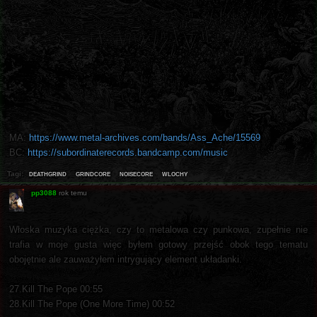
MA:
https://www.metal-archives.com/bands/Ass_Ache/15569
BC:
https://subordinaterecords.bandcamp.com/music
deathgrind
grindcore
noisecore
wlochy
Tagi:
pp3088
rok temu
Włoska muzyka ciężka, czy to metalowa czy punkowa, zupełnie nie
trafia w moje gusta więc byłem gotowy przejść obok tego tematu
obojętnie ale zauważyłem intrygujący element układanki.
27.Kill The Pope 00:55
28.Kill The Pope (One More Time) 00:52