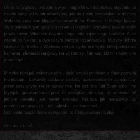
Okres działalności zespołu a więc i nagrania ich materiałów przypada na
czarne karty w historii nowożytnej gdy na tronie szatańskim w mieście
Watykan rządy swe plugawe sprawował Jan Pancerz II. Dlatego łącząc
się w uniwersalnym poczuciu rozumu i godności człowieka jestem gotów
powinszować Włochom nagrania tego anty-papieskiego kawałka. A że
nagrali go nie raz, a dwa to tym bardziej uzsanowanko. Muzycy dobrze
wiedzieli że Bestia z Wadowic jest jak hydra nemejska której odrąbanie
kaprawej, złowieszczej głowy nie wystarczy. Tak więc Hit him baby, one
more time!
Muzyka taka jak wskazuje opis - dość szybki grindcore z chaotycznymi
momentami. Całkowity obskurw zostałby prawdopodobnie zapomniany
przez czas gdyby nie te wznowienie. No cóż, kto lubi Scum albo inne
brytyjski grindcore/crust punk to odnajdzie sie tutaj jak w domu. W
jednym kawałku jest nawet solówka, koślawa jak metalowcy po
morderczym pogo, ale i tak solówka - zaskoczenie!
Brzmienie bardzo ładne wykręcono, to zdecydowanie na plus.
One more time!