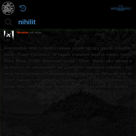
aktualności
nihilit
Vexatus
rok temu
Amerykański nihilit to bardzo ciekawy projekt łączący gatunki Industrial,
Noise i Power Electronics. W tagach znalazłem jeszcze między innymi
Black Metal, DSBM, Blackened Sludge i Doom. Metalu jako takiego w
tej muzyce nie odnotowałem, ale znam tylko najnowsze materiały i być
może na wcześniejszych wydawnictwach było inaczej. Wrzucam linki do
trzech najnowszych pełniaków. Świetny, gęsty i nieco schizofreniczny
klimat. Wszystkie materiały są dostępne za free na profilu BC projektu.