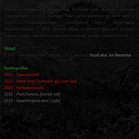
Brytyjscy podopieczni kanadyjskiej Profound Lore. Autorzy ciężkiego
"Denouement" z 2012, niezłego "Novit enim Dominus qui sunt eius" z
2013 i przezajebistego, niemożebnie wręcz wspaniałego
"Antikatastaseis" z 2015. Ostatni album to jedna z lepszych symbioz
ciężaru, mroku i przestrzeni ale takiej czarnej, pustej i nieskończonej.
Skład:
G.D.C. - All instruments, Vocals (2011-present)
Inculcator, ex-Neuroma
Dyskografia:
2012 - Denouement
2013 - Novit enim Dominus qui sunt eius
2015 - Antikatastaseis
2016 - Perichoresis [boxed set]
2018 - Apanthropinization [split]