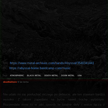
MA:
https://www.metal-archives.com/bands/Abyssal/3540341441
BC:
https://abyssal-home.bandcamp.com/music
atmospheric
black metal
death metal
doom metal
usa
Tagi:
deathwhore
9 lat temu
Nie udało mi się posłuchać niczego po debiucie, ale ten stawiam bardzo
wysoko. Z takimi zapędami na bycie nawet trochę wybitnym.
Rozpierdala mnie to w jaki sposób te totalne doły i walce łączą z