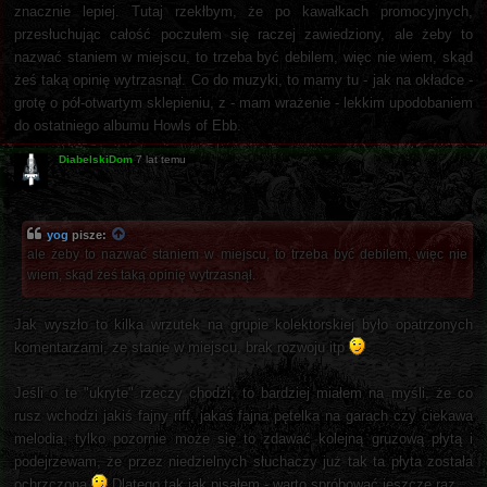
znacznie lepiej. Tutaj rzekłbym, że po kawałkach promocyjnych,
przesłuchując całość poczułem się raczej zawiedziony, ale żeby to
nazwać staniem w miejscu, to trzeba być debilem, więc nie wiem, skąd
żeś taką opinię wytrzasnął. Co do muzyki, to mamy tu - jak na okładce -
grotę o pół-otwartym sklepieniu, z - mam wrażenie - lekkim upodobaniem
do ostatniego albumu Howls of Ebb.
DiabelskiDom
7 lat temu
yog
pisze:
ale żeby to nazwać staniem w miejscu, to trzeba być debilem, więc nie
wiem, skąd żeś taką opinię wytrzasnął.
Jak wyszło to kilka wrzutek na grupie kolektorskiej było opatrzonych
komentarzami, że stanie w miejscu, brak rozwoju itp
Jeśli o te "ukryte" rzeczy chodzi, to bardziej miałem na myśli, że co
rusz wchodzi jakiś fajny riff, jakaś fajna pętelka na garach czy ciekawa
melodia, tylko pozornie może się to zdawać kolejną gruzową płytą i
podejrzewam, że przez niedzielnych słuchaczy już tak ta płyta została
ochrzczona
Dlatego tak jak pisałem - warto spróbować jeszcze raz.