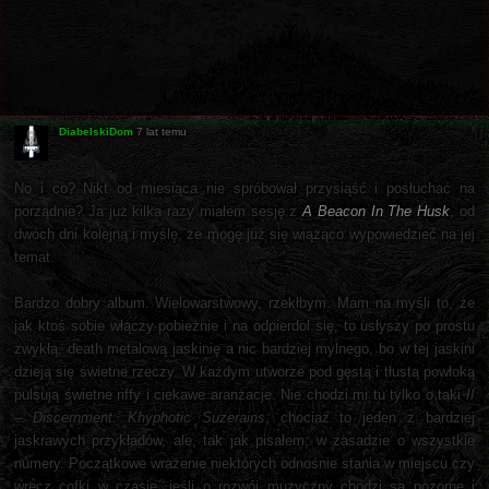
DiabelskiDom
7 lat temu
No i co? Nikt od miesiąca nie spróbował przysiąść i posłuchać na
porządnie? Ja już kilka razy miałem sesję z
A Beacon In The Husk
, od
dwóch dni kolejną i myślę, że mogę już się wiążąco wypowiedzieć na jej
temat.
Bardzo dobry album. Wielowarstwowy, rzekłbym. Mam na myśli to, że
jak ktoś sobie włączy pobieżnie i na odpierdol się, to usłyszy po prostu
zwykłą, death metalową jaskinię a nic bardziej mylnego, bo w tej jaskini
dzieją się świetne rzeczy. W każdym utworze pod gęstą i tłustą powłoką
pulsują świetne riffy i ciekawe aranżacje. Nie chodzi mi tu tylko o taki
II
– Discernment: Khyphotic Suzerains
, chociaż to jeden z bardziej
jaskrawych przykładów, ale, tak jak pisałem, w zasadzie o wszystkie
numery. Początkowe wrażenie niektórych odnośnie stania w miejscu czy
wręcz cofki w czasie, jeśli o rozwój muzyczny chodzi są pozorne i