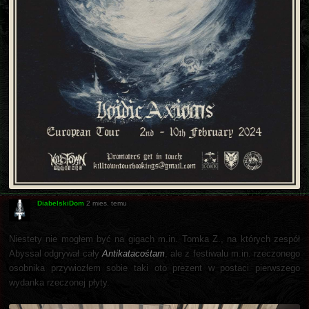
DiabelskiDom
2 mies. temu
Niestety nie mogłem być na gigach m.in. Tomka Z., na których zespół
Abyssal odgrywał cały
Antikatacośtam
, ale z festiwalu m.in. rzeczonego
osobnika przywiozłem sobie taki oto prezent w postaci pierwszego
wydanka rzeczonej płyty.