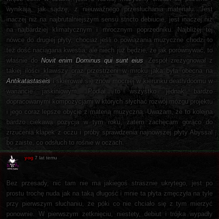
wynikają, jak sądzę, z nieuważnego przesłuchania materiału. Jest
inaczej niż na najbrutalniejszym sensu stricto debiucie, jest inaczej niż
na najbardziej klimatycznym i mrocznym poprzedniku. Najbliżej tej
nówce do drugiej płyty, chociaż jeśli o powiązania muzyczne chodzi to
też dość naciągana kwestia, ale niech już będzie, że jak porównywać, to
właśnie do
Novit enim Dominus qui sunt eius
. Zespół zrezygnował z
takiej ilości klawiszy oraz przestrzeni w mroku jaka była obecna na
Antikatastaseis
i skierował się znów mocniej w kierunku death/doomu w
wariancie jaskiniowym. Podlał to wszystko jednak bardzo
dopracowanymi kompozycjami w których słychać rozwój mózgu projektu
i jego coraz lepsze obycie z materią muzyczną. Uważam, że to kolejna
bardzo ciekawa pozycja w tym roku, zatem zachęcam gorąco do
zrzucenia klapek z oczu i próby sprawdzenia najnowszej płyty Abyssal
bo zaiste, co odsłuch to rośnie w oczach.
yog
7 lat temu
Bez przesady, nic tam nie ma jakiegoś strasznie ukrytego, jest po
prostu trochę nuda jak na taką długość i mnie ta płyta zmęczyła na tyle
przy pierwszym słuchaniu, że póki co nie chciało się z tym mierzyć
ponownie. W pierwszym zetknięciu, niestety, debiut i trójka wypadły