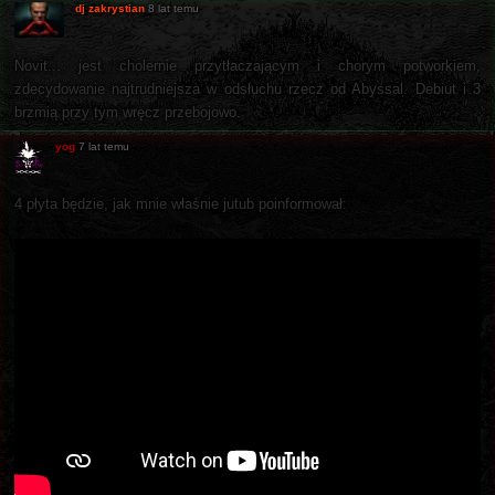
dj zakrystian
8 lat temu
Novit... jest cholernie przytłaczającym i chorym potworkiem,
zdecydowanie najtrudniejsza w odsłuchu rzecz od Abyssal. Debiut i 3
brzmią przy tym wręcz przebojowo.
yog
7 lat temu
4 płyta będzie, jak mnie właśnie jutub poinformował: