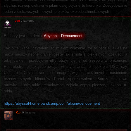
słychać rozwój, ciekawi w jakim dalej pójdzie to kierunku. Zdecydowanie
jeden z ciekawszych nowych projeków okołodeathmetalowych
yog
9 lat temu
Ej dobry jest ten debiut
Abyssal - Denouement!
Jak o tej kapeli czytałem, to miałem wrażenie, że to będzie jakieś na
maxa nieprzystępne granie, gęste jak smoła z piekielnych czeluści, a
tutaj całkiem przebojowe riffy otrzymujemy od zespołu w prezencie.
Post-ekstremę taką uprawiają, w stylu ansambli pokroju DSO czy
Ulcerate. Chyba się po image więcej ciężarnych nasieniem
przedwiecznych klimatów Portal spodziewałem. Bardzo ciekawa
muzyka. Lubię takie tremolowane zejścia wgłąb pieczary, jak oni tu
robią.
https://abyssal-home.bandcamp.com/album/denouement
Czit
9 lat temu