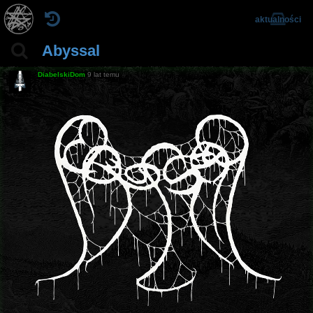
aktualności
Abyssal
DiabelskiDom
9 lat temu