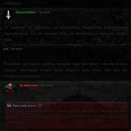
melodyjny.
DiabelskiDom
7 lat temu
Ja uważam, że najlepszy ze wszystkich. Najbardziej dopracowany,
najmądrzejszy. Co nie zmienia faktu, że wcześniejsze dwie też bardzo
lubię.
Lis
7 lat temu
Pamiętam jak kiedyś upalony okropnie tego słuchałem i weszły te dwa
motywy równolegle lecące przez dobrych parę minut, bez kitu nie
mogłem się pozbierać.
dj zakrystian
7 lat temu
PanLisek
pisze:
Pamiętam jak kiedyś upalony okropnie tego słuchałem i weszły te dwa
motywy równolegle lecące przez dobrych parę minut, bez kitu nie mogłem
się pozbierać.