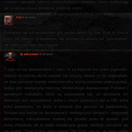
czasem naprawdę ładnymi melancholijnymi wtrętami, które rozbłyskają
jak ta lampeczka w monolicie smolistej czerni.
Czit
9 lat temu
Pamiętam jak ich wynalazłem gdy wydali debiut za free. Była to mocna
rzecz jak twierdzi @deatwhore, ale późniejsze albumy już "przemulone"
jak większość tego typu tworów.
dj zakrystian
9 lat temu
Z tego co się dowiedziałem z sieci, to za Abyssal stoi jeden jegomość,
dopiero na trzeciej płycie pojawia się sesyjny pauker co by sugerowało,
że dwie pierwsze zostały stworzone przy użyciu automatu perkusyjnego.
Debiut jest rewelacyjną miksturą Morbid Angel doprawionego Portalem i
genialnymi melodiami, które są usytuowane tak, ze absolutnie ich
obecność jest uzasadniona, jedna z moich ulubionych płyt w DM, która
tylko potwierdza, ze dużo w temacie jest jeszcze do powiedzenia.
Następczyni bazuje na dysonansach, wolniejszych tempach i doomowej
atmosferze, zdecydowanie trudniej się przebić przez te dzwięki, jest
mniej chwytliwie ale to nadal rewelacyjne granie, bardziej zamulone ale
nie nudne. Trzecia jest połączeniem obu tych rzeczy, do tego ciągle