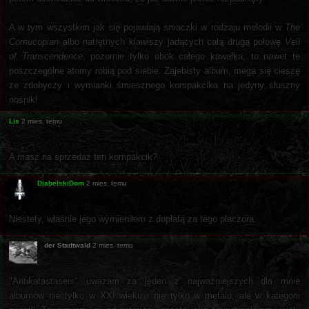
A w tym wszystkim jak się pojawiają smaczki w rodzaju melodii w
The
Cornucopian
albo natrętnych klawiszy jadących całą drugą połowę
Veil
of Transcendence
, pozornie tylko obok całego kawałka, to nawet te
poszczególne atomy robią pod siebie. Zajebisty album, mega się cieszę
ze zdobyczy i wymianki śmiesznego kompakcika na jedyny słuszny
nośnik!
Lis
2 mies. temu
A masz na sprzedaż ten kompakcik?
DiabelskiDom
2 mies. temu
Niestety, właśnie jego wymieniłem z dopłatą za tego placzora.
der Stadtwald
2 mies. temu
"Antikatastaseis" uważam za jeden z najważniejszych dla mnie
albumów nie tylko w XXI wieku i nie tylko w metalu, ale w kategorii