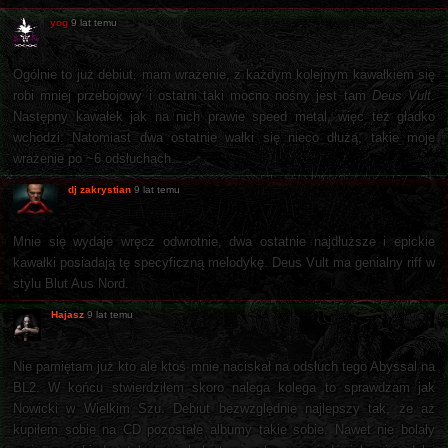
yog
9 lat temu
Ogólnie to już debiut, mam wrażenie, z każdym kolejnym kawałkiem się
robi mniej przebojowy i ostatni taki mocno nośny jest tam
Deus Vult
.
Następny kawałek jak na nich prawie speed metal, więc też gładko
wchodzi. Natomiast dwa ostatnie wałki się nieco dłużą, takie moje
wrażenie po ~6 odsłuchach.
dj zakrystian
9 lat temu
Mnie się wydaje wręcz odwrotnie, dwa ostatnie najdłuższe i epickie
kawałki posiadają tę specyficzną melodykę. Deus Vult ma genialny riff w
stylu Blut Aus Nord.
Hajasz
9 lat temu
Nie pamiętam już kto ale ktoś mnie naciskał na odsłuch tego Abyssal na
BL2. W końcu stwierdziłem skoro nalega kolega to sprawdzam jak
Nowicki w Wielkim Szu. Debiut bezwzględnie najlepszy tak, że aż
kupiłem sobie na CD pozostałe albumy takie sobie. Nawet nie bolały