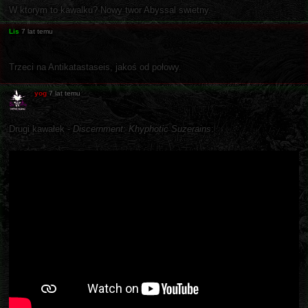
W ktorym to kawalku? Nowy twor Abyssal swietny.
Lis
7 lat temu
Trzeci na Antikatastaseis, jakoś od połowy.
yog
7 lat temu
Drugi kawałek -
Discernment: Khyphotic Suzerains
: