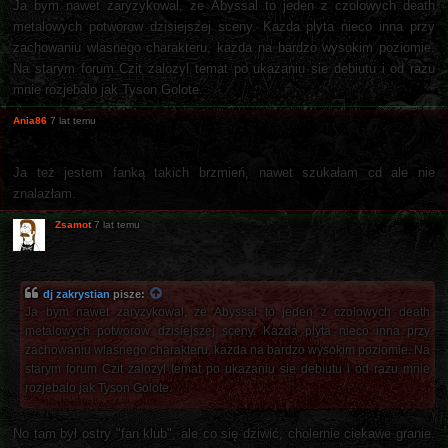
Ja bym nawet zaryzykowal, ze Abyssal to jeden z czolowych death
metalowych potworow dzisiejszej sceny. Kazda plyta nieco inna przy
zachowaniu wlasnego charakteru, kazda na bardzo wysokim poziomie.
Na starym forum Czit zalozyl temat po ukazaniu sie debiutu i od razu
mnie rozjebalo jak Tyson Golote.
Ania86
7 lat temu
Ja też jestem fanką takich brzmień, nawet szukałam cd ale nie
znalazłam.
Zsamot
7 lat temu
dj zakrystian
pisze:
Ja bym nawet zaryzykowal, ze Abyssal to jeden z czolowych death
metalowych potworow dzisiejszej sceny. Kazda plyta nieco inna przy
zachowaniu wlasnego charakteru, kazda na bardzo wysokim poziomie. Na
starym forum Czit zalozyl temat po ukazaniu sie debiutu i od razu mnie
rozjebalo jak Tyson Golote.
No tam był ostry "fan klub", ale co się dziwić, cholernie ciekawe granie.