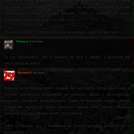
moje uszy kiedy atakowane były tymi połamanymi dźwiękami a dalej
kanonadą na perkusji by zaraz zamienić się w gitarę prowadzącą nawet
interesujące melodie. Okładka petarda. Trafić z obrazem do takich
dźwięków rzadko się udaje a tu taki cios.
Absolutnie płyta z kategorii muzyka wywołująca ciarki na plecach.
Pioniere
9 lat temu
Ja cię namawiałem, ale to bardziej na gruz z dwójki, a podszedł jak
widzę bardziej debiut.
Ryszard
9 lat temu
Kilka lat temu totalnie zlałem sprawę. Nie wchodziło. Obok disco kata, z
czystej ciekawości ściągnąłem se poniższy album i wczorajszego
wieczoru zostałem zmasakrowany. Jakie to kurewsko mądre granie!
Prawdziwe muzyczne głowy tworzące niemal nową jakość. Muzyka
poważna bez ani jednego skrótu czy mielizny.
Takie O.Pazuzu czy T.Tenebrosa to kompozytorskie przedszkole w
zestawieniu z: