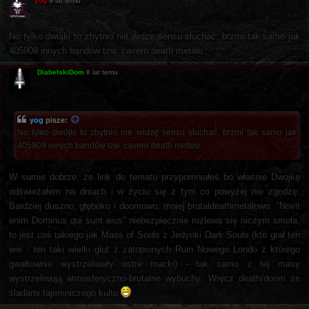
yog
9 lat temu
No tylko dwójki to zbytnio nie widzę sensu słuchać, brzmi tak samo jak
405909 innych bandów tzw. cavern death metalu.
DiabelskiDom
8 lat temu
yog
pisze:
No tylko dwójki to zbytnio nie widzę sensu słuchać, brzmi tak samo jak
405909 innych bandów tzw. cavern death metalu.
W sumie dobrze, że link do tematu przypomniałeś bo właśnie Dwójkę
odświeżałem na dniach i w życiu się z tym co powyżej nie zgodzę.
Bardziej duszno, głęboko i doomowo, mniej brutaldeathmetalowo. "Novit
enim Dominus qui sunt eius" niebezpiecznie rozlewa się niczym smoła,
to jest coś takiego jak Mass of Souls z Jedynki Dark Souls (kto grał ten
wie - ten taki wielki glut z zatopionych Ruin Nowego Londo z którego
gwałtownie wystrzeliwały ostre macki) - tak samo z tej masy
wystrzeliwują atmosferyczno-brutalne wybuchy. Wręcz death/doom ze
śladami tajemniczego kultu