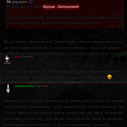
yog
pisze:
Ej dobry jest ten debiut
Abyssal - Denouement!
Jak o tej kapeli czytałem, to miałem wrażenie, że to będzie jakieś na maxa
nieprzystępne granie, gęste jak smoła z piekielnych czeluści,
Bo już kolejny album taki jest. Debiut spoko, chociaż takiego grania to ja
już wysłuchałem tyle ile mi w życiu było potrzebne i raczej nie wracam,
yog
9 lat temu
Trochę się nie dziwię, bo ja
Destroyers of All
przekatowałem do bólu i
też bardzo długo już nie miałem chęci na więcej takiego grania
DiabelskiDom
9 lat temu
Najnowsza jest bardziej przystępna od debiutu ale to raczej za sprawą
mniej gęstego napierdalania i mniej takiej hmmm, kleistej aranżacji. Na
trzecim albumie wprowadzili więcej przestrzeni ale takiej przestrzeni
próżniowej, kosmicznej, gdzie nicość jest czarna jak pasta do butów. Bo
pod względem przebojowości to są na porównywalnym poziomie.