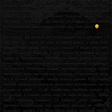
overall. Towarzyszy mi od premiery, często jako soundtrack przy wielu
wzlotach i upadkach. I nie znudził do tej pory i już chyba nie znudzi.
Podchodzę do tego bardzo osobiście i subiektywnie - nie jestem gotów
umierać w obronie jego "obiektywnej" muzycznej jakości (jak za
"Monotheist" na przykład) - ale uważam, że mógłbym z wyborem na
liście istotnych dla siebie wydawnictw trafić dużo, dużo gorzej.
Od momentu, gdy pierwsze info o trasie pojawiło się w sieci (jakoś 1,5
roku temu - ??, rodziła się chyba w wielkich bólach), z jednej strony
zdawałem sobie sprawę, że muszę to zobaczyć. Z drugiej byłem pełny
obaw o to, czy ten album jest w ogóle możliwy do odegrania na żywo.
Zawsze ta "Antykatastaza" była dla mnie tworem wybitnie studyjnym.
Doskonała w swojej formie dzięki bardzo wielowarstwowej, przeplatającej
się strukturze. Ambientowe wstawki, dysonanse i kontrasty, bardzo
intensywnie i tłusto bijąca perkusja, często gra ciszą, schowany wokal,
no i te mozolnie budowane i łamane struktury gitarowe. Poszczególne
elementy składowe nie brzmią na ekstremalnie skomplikowane, ale ich
złożenie w całość - to jak współbrzmią, interferują czasami się
wzmacniając a czasami usilnie stojąc do siebie w opozycji - nadaje
całości unikalnego charakteru. To świadczy, moim zdaniem, o
dojrzałości kompozycyjnej oraz uzasadnia, dlaczego tak często w
recenzjach i opiniach o tej płycie można spotkać określenia "monolit"