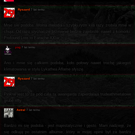
Ryszard
7 lat temu
Mnie sie podoba. Wolna melodia i szybki rytm kila razy zrobila mnie w
chuja. Od razu slychac ze brzmienie bedzie zajebiste, nawet z komorki.
Profound Lore to Earache XXIw.
yog
7 lat temu
Ano i mnie się całkiem podoba, koło połowy nawet trochę jakiegoś
klimatowania w stylu Lykathea Aflame słyszę.
Ryszard
7 lat temu
Pinkne jest to ze pod cala ta awangarda zapierdalaja trudeathmetalowe
grube riffy.
Astral
7 lat temu
Bardzo mi się podoba - jest majestatycznie i gęsto. Mam nadzieję, że
się odkują po ostatnim albumie, który w mojej opinii był za bardzo