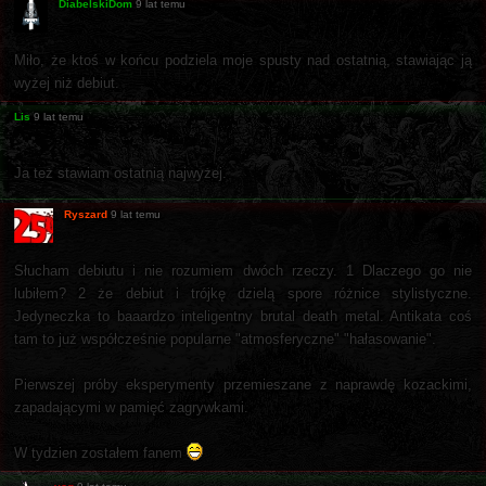
DiabelskiDom
9 lat temu
Miło, że ktoś w końcu podziela moje spusty nad ostatnią, stawiając ją
wyżej niż debiut.
Lis
9 lat temu
Ja też stawiam ostatnią najwyżej.
Ryszard
9 lat temu
Słucham debiutu i nie rozumiem dwóch rzeczy. 1 Dlaczego go nie
lubiłem? 2 że debiut i trójkę dzielą spore różnice stylistyczne.
Jedyneczka to baaardzo inteligentny brutal death metal. Antikata coś
tam to już współcześnie popularne "atmosferyczne" "hałasowanie".
Pierwszej próby eksperymenty przemieszane z naprawdę kozackimi,
zapadającymi w pamięć zagrywkami.
W tydzien zostałem fanem