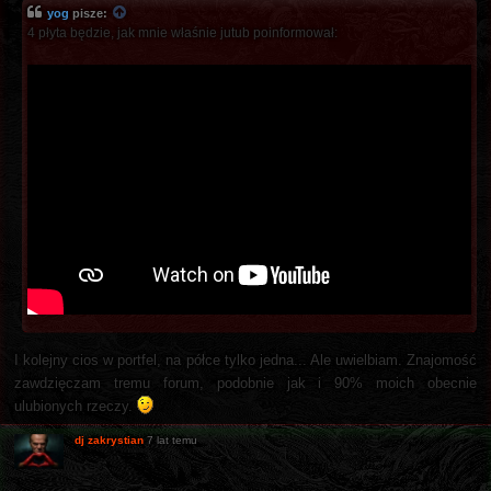
yog
pisze:
4 płyta będzie, jak mnie właśnie jutub poinformował:
I kolejny cios w portfel, na półce tylko jedna... Ale uwielbiam. Znajomość
zawdzięczam tremu forum, podobnie jak i 90% moich obecnie
ulubionych rzeczy.
dj zakrystian
7 lat temu