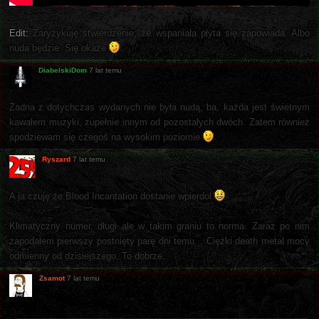
Edit:
Zaryzykuję stwierdzenie, że wspaniała płyta się zapowiada. Albo
nuda będzie. Się okaże
DiabelskiDom
7 lat temu
Żadna z dotychczas wydanych nie była nudą, ba, każda jest świetnym
kawałem muzyki, zupełnie innym od pozostałych dwóch. Zatem również
spodziewam się czegoś na wysokim poziomie
Ryszard
7 lat temu
A ja czuję że Blood Incantation dostanie wpierdol
Klimatyczny numer, długi ale w takim graniu to norma. Zaraz po nim
zapodałem pierwszy postnięty parę dni temu... Ciężki death metal mocy
odmienny od dzisiejszego. To dobrze.
Zsamot
7 lat temu