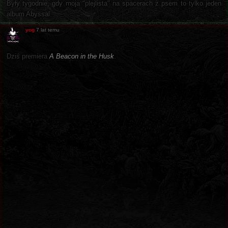
Były tygodnie, gdy moja "plejlista" na spacerach z psem to tylko jeden
album Abyssal.
yog
7 lat temu
Dziś premiera
A Beacon in the Husk
.