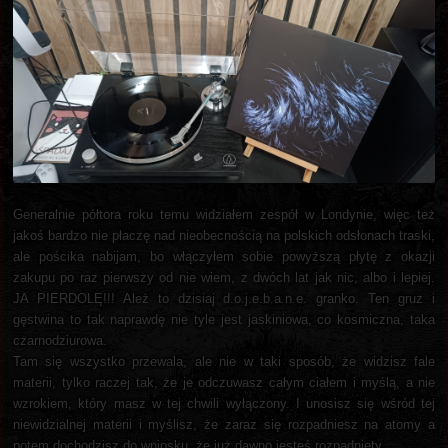
Generalnie półtora roku temu widziałem zespół w Londynie, więc też
jakoś bardzo nie płaczę nad nieobecnością na polskich odsłonach traski,
ale pościka nabijam, bo włączyłem sobie powyższą płytę z okazji
zakupu po raz pierwszy od nie wiem, z dwóch lat jak nic, albo i lepiej.
JA PIERDOLĘ!!! Ależ to dzisiaj d.o.j.e.b.a.n.e. granko. Ten gruz i
gęstwina to tak naprawdę nie tyle jest jaskiniowa, co kosmiczna, taka
czarnodziurowa.
Tam się wszystko przewala, ale nie w taki sposób, że widzisz fale
materii, tylko raczej tak, że je odczuwasz całym ciałem i myślą, a nie
wzrokiem, który masz w tej chwili wyłączony. I unosisz się wśród tej
niewidzialnej materii i myślisz, że zaraz się rozpadniesz na atomy a
potem dochodzisz do wniosku, że już dawno jesteś rozpadnięty.