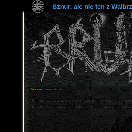
Sznur, ale nie ten z Wałbr
Vexatus
2 mies. temu
Klimaty wyrastające z Power Electronics. Na koncie jede
kawałki. Całkiem spoko materiał. Projekt raczej efemeryc