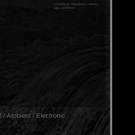
Lokalizacja:
Mieszkam z matką i
piję z królikiem!
l / Ambient / Electronic