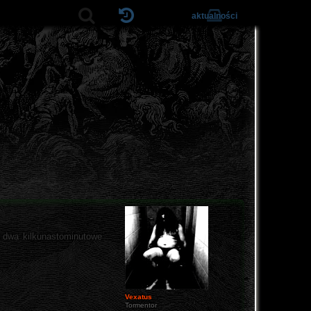
aktualności
o dwa kilkunastominutowe
Vexatus
Tormentor