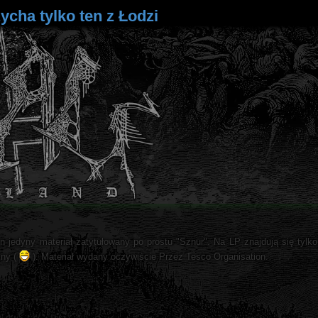
zycha tylko ten z Łodzi
n jedyny materiał zatytułowany po prostu "Sznur". Na LP znajdują się tylk
zny (
). Materiał wydany oczywiście Przez Tesco Organisation.