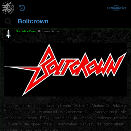
aktualności
Boltcrown
DiabelskiDom
2 mies. temu
I cyk, wlatuje moje najnowsze odkrycie. Widzę, że Michaś Co Pokazuje
Rożki już o nich wspomniał w zbiorczym, ale wtedy, zdaje się,
wspominał starszą EPkę. Natomiast ja wczoraj, podczas robienia
kilometrów dla speed metalu, usłyszałem pierwszy raz duży album i
zostałem z miejsca oczarowany.