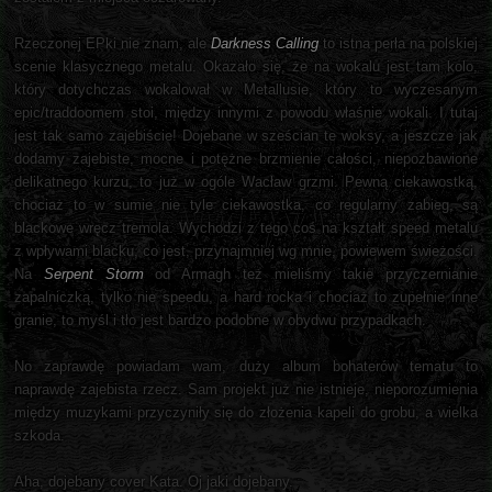
Rzeczonej EPki nie znam, ale
Darkness Calling
to istna perła na polskiej
scenie klasycznego metalu. Okazało się, że na wokalu jest tam kolo,
który dotychczas wokalował w Metallusie, który to wyczesanym
epic/traddoomem stoi, między innymi z powodu właśnie wokali. I tutaj
jest tak samo zajebiście! Dojebane w sześcian te woksy, a jeszcze jak
dodamy zajebiste, mocne i potężne brzmienie całości, niepozbawione
delikatnego kurzu, to już w ogóle Wacław grzmi. Pewną ciekawostką,
chociaż to w sumie nie tyle ciekawostka, co regularny zabieg, są
blackowe wręcz tremola. Wychodzi z tego coś na kształt speed metalu
z wpływami blacku, co jest, przynajmniej wg mnie, powiewem świeżości.
Na
Serpent Storm
od Armagh też mieliśmy takie przyczernianie
zapalniczką, tylko nie speedu, a hard rocka i chociaż to zupełnie inne
granie, to myśl i tło jest bardzo podobne w obydwu przypadkach.
No zaprawdę powiadam wam, duży album bohaterów tematu to
naprawdę zajebista rzecz. Sam projekt już nie istnieje, nieporozumienia
między muzykami przyczyniły się do złożenia kapeli do grobu, a wielka
szkoda.
Aha, dojebany cover Kata. Oj jaki dojebany.