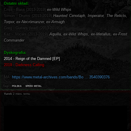
Ostatni skład:
Criss - Bass (2013-2019)
ex-Wild Whips
Simon - Drums (2013-2019)
Haunted Cenotaph, Imperator, The Relicts,
Torpor, ex-Necrömanzer, ex-Armagh
Greg - Guitars (lead) (2013-2019)
Kaz - Vocals (2013-2019)
Aquilla, ex-Wild Whips, ex-Metallus, ex-Frost
Commander
Dyskografia:
2014 - Reign of the Damned [EP]
2019 - Darkness Calling
MA:
https://www.metal-archives.com/bands/Bo ... 3540390376
polska
speed metal
Tagi:
Yurek
2 mies. temu