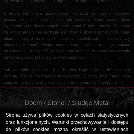
wymyślić koła na nowo, a i lukrują mniej niż ich śfińscy koledzy.
Z drugiej strony brak przebojowości oznacza też brak umiejętności
pisania zwięzłej muzyki. I o ile ich pierwszy album jeszcze idzie
wysłuchać to na drugim nagrali sporo ponad 70 minut muzyki. Wiadomo
że w doomie albumu są długie ale przywilej pisania ponad godzinnego
albumu mają u mnie tylko nieliczne kapele(Esoteric, Evoken czy
chociażby Ataraxie). Klęska urodzaju twórczego albo raczej jej urojenie
na zasadzie - każdy riff i pomysł który mam musi zostać ostatecznie
zmaterializowany pokonała już wiele zespołów.
Tak więc lubię, ale raz na 10 lat, bo zbyt długie na granie które nie jest
wybitne. 7/10 to mój maks co mogą dostać. Z Łotwy wolę Frailty, które
cierpiało na tę samo chorobę, ale było trochę bardziej przystępne.
Doom / Stoner / Sludge Metal
Strona używa plików cookies w celach statystycznych
oraz funkcjonalnych. Warunki przechowywania i dostępu
do plików cookies można określić w ustawieniach