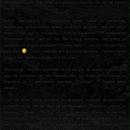
Cóż, wystarczyło, żeby mnie ta Catalepsia chwyciła. Ale nie tak bardzo
mocno.
Debiut pochodzącej z (niedymnej) Łotwy kapeli to przyjemne,
bezpieczne, klimajciarskie granie, w którym wszystko jest na swoim
miejscu. Nie jest to bynajmniej "close to Katatonia". MA podpowiada
Novembers Doom, ale też nie. Nie smęcą wokalnie, jest żyłka do
wpadających w ucho przebojów ("Unreachable"? - coś już takiego chyba
słyszałem
). Część materiału jest w ichnim narzeczu - i bardzo fajnie.
Znaczy się - bardzo szkoda, że tylko część.
Reasumując, muzyka spodobała mi się na tyle, że dwójkę przeoczyłem
albo nie pamiętam, ale gdy napatoczyłem się blisko 10 lat później na
trójeczkę, to z sentymentu puściłem "Pavisam". Z bardzo ładną
okładką.
I już na dzień dobry zostałem potraktowany brudnym det/dumowym
szlagiem na ryj. No nie tego się spodziewałem. "Pavisam" znaczy po
łotewsku "całkiem", "bardzo" - i jest to pavisam dziwna, by nie rzec
pojebana płyta. W zasadzie nie wiadomo, do kogo adresowana i o co w
niej chodzi. Nie ma tu piosenkowości debiutu, są długie postno-