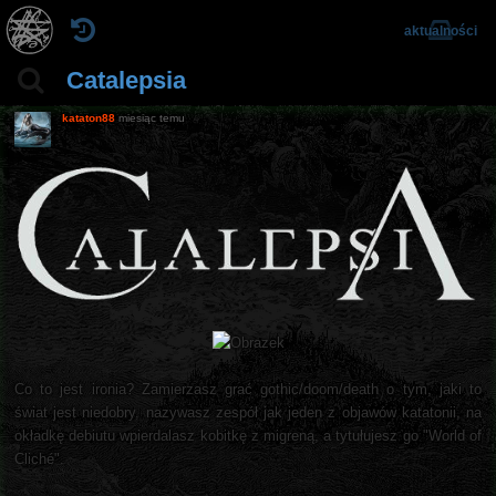
aktualności
Catalepsia
kataton88
miesiąc temu
Co to jest ironia? Zamierzasz grać gothic/doom/death o tym, jaki to
świat jest niedobry, nazywasz zespół jak jeden z objawów katatonii, na
okładkę debiutu wpierdalasz kobitkę z migreną, a tytułujesz go "World of
Cliché".