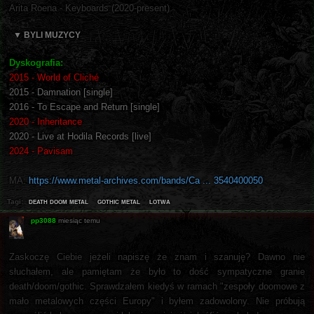
Arita Roena - Keyboards (2020-present)
▼ BYLI MUZYCY
Dyskografia:
2015 - World of Cliché
2015 - Damnation [single]
2016 - To Escape and Return [single]
2020 - Inheritance
2020 - Live at Hodila Records [live]
2024 - Pavisam
MA:
https://www.metal-archives.com/bands/Ca ... 3540400050
death doom metal
gothic metal
lotwa
Tagi:
pp3088
miesiąc temu
Zaskoczę Ciebie jeżeli napiszę że znam i szanuję? Dawno nie
słuchałem, ale pamiętam że było to dość sympatyczne granie
death/doom/gothic. Sprawdzałem kiedyś w ramach "zespoły doomowe z
mało metalowych części Europy" i byłem zadowolony. Nie próbują