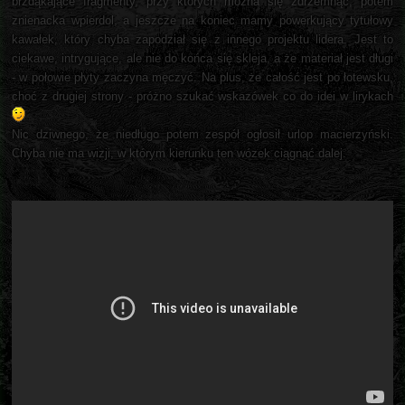
brzdąkające fragmenty, przy których można się zdrzemnąć, potem
znienacka wpierdol, a jeszcze na koniec mamy powerkujący tytułowy
kawałek, który chyba zapodział się z innego projektu lidera. Jest to
ciekawe, intrygujące, ale nie do końca się skleja, a że materiał jest długi
- w połowie płyty zaczyna męczyć. Na plus, że całość jest po łotewsku,
choć z drugiej strony - próżno szukać wskazówek co do idei w lirykach
Nic dziwnego, że niedługo potem zespół ogłosił urlop macierzyński.
Chyba nie ma wizji, w którym kierunku ten wózek ciągnąć dalej.