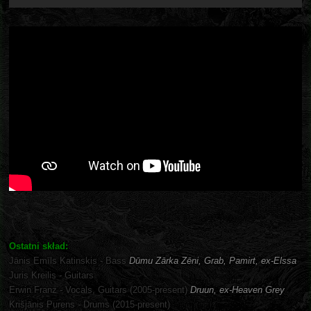
Ostatni skład:
Jānis Emīls Katinskis - Bass
Dūmu Zārka Zēni, Grab, Pamirt, ex-Elssa
Juris Kreilis - Guitars
Erwin Franz - Vocals, Guitars (2005-present)
Druun, ex-Heaven Grey
Krišjānis Purens - Drums (2015-present)