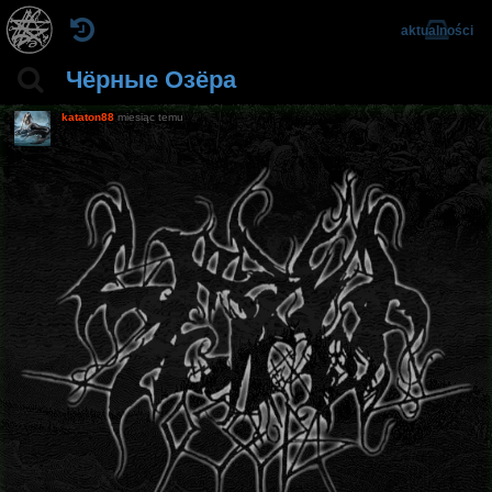
aktualności
Чёрные Озёра
kataton88
miesiąc temu