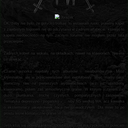
OK, żeby nie było, że gotycko trolluję, to wstawiam ruski, prawilny kapel
z zajebistym logosem nie do odczytania w żadnym alfabecie, którego to
kapela nieobecności na tym zacnym forumie nie mogłem przez lata
przecierpieć.
Żadnych kobiet na wokalu, na okładkach, nawet na klawiorach. Nie ma
co uciekać.
Czarne jeziorka najebały tych albumów i niealbumów jak Mróz
kryminałów, ale w przeciwieństwie doń ewolułowaly. Więc mamy jakiś
piwniczny raw na pierwszych wydawnictwach (acz już upstrzony
klawiorami), potem zaś atmosferyczne granie. W którym (czasem za)
dużo plumkania, trochę czystych, pompatycznych zaśpiewów.
Tematyka depresyjno - pogańsko - ... niby NS według MA, acz kawałka
o eksterminacji jakiejkolwiek nacji nie uświadczyłem. Dla mnie to po
prostu leśne klimatyczne granie.
Jeśli ktoś się odważy kliknąć (powtarzam - nie ma cycków), to polecam