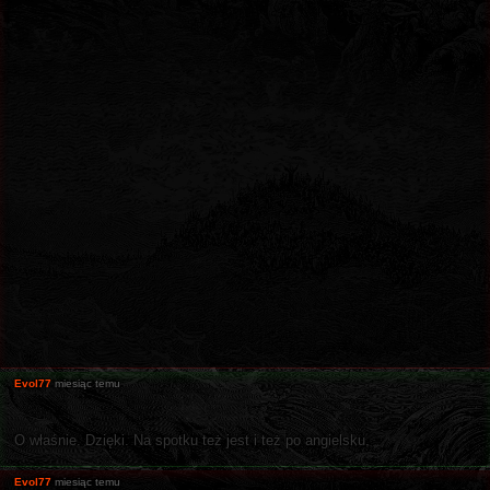
Evol77
miesiąc temu
O właśnie. Dzięki. Na spotku też jest i też po angielsku.
Evol77
miesiąc temu