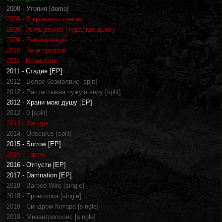
2008 - Утопия [demo]
2009 - В кровавых снегах
2009 - Жить вечно! (Туда, где дым!)
2009 - Реинкарнация
2010 - Тени предков
2011 - Возмездие
2011 - Стадия [EP]
2012 - Белое безмолвие [split]
2012 - Растаптывая чужую веру [split]
2012 - Храни мою душу [EP]
2012 - 0 [split]
2013 - Хандра
2014 - Obscurus [split]
2015 - Sorrow [EP]
2015 - Горечь
2016 - Отпусти [EP]
2017 - Damnation [EP]
2018 - Barbed Wire [single]
2018 - Проволока [single]
2018 - Синдром Котара [single]
2019 - Мизантрополис [single]