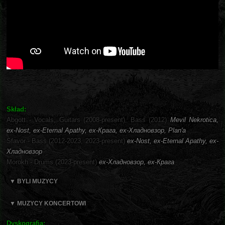
Skład:
Abgott - Vocals, Guitars (2008-present), Bass (2012)
Mevil Nekrotica,
ex-Nost, ex-Eternal Apathy, ex-Крага, ex-Хладновзор, Plаn'a
Sfavor - Bass (2012-2023, 2023-present)
ex-Nost, ex-Eternal Apathy, ex-
Хладновзор
Morokh - Drums (2023-present)
ex-Хладновзор, ex-Крага
▼ BYLI MUZYCY
▼ MUZYCY KONCERTOWI
Dyskografia: