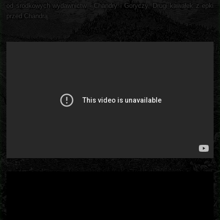
od środkowych wydawnictw - Chandry i Goryczy. Drugi kawałek z epki
przed Chandrą.