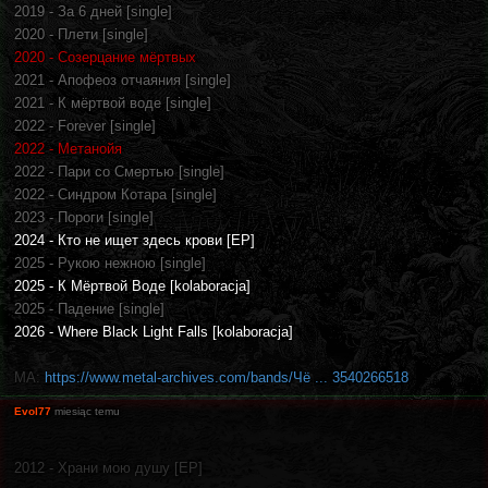
2019 - За 6 дней [single]
2020 - Плети [single]
2020 - Созерцание мёртвых
2021 - Апофеоз отчаяния [single]
2021 - К мёртвой воде [single]
2022 - Forever [single]
2022 - Метанойя
2022 - Пари со Смертью [single]
2022 - Синдром Котара [single]
2023 - Пороги [single]
2024 - Кто не ищет здесь крови [EP]
2025 - Рукою нежною [single]
2025 - К Мёртвой Воде [kolaboracja]
2025 - Падение [single]
2026 - Where Black Light Falls [kolaboracja]
MA:
https://www.metal-archives.com/bands/Чё ... 3540266518
Evol77
miesiąc temu
2012 - Храни мою душу [EP]