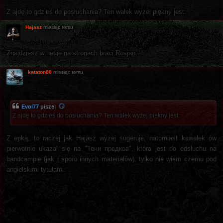
Z ajdę to gdzieś do posłuchania? Ten wałek wyżej piękny jest.
Hajasz
miesiąc temu
Znajdziesz w necie na stronach braci Rosjan.
kataton88
miesiąc temu
Evol77
pisze:
Z ajdę to gdzieś do posłuchania? Ten wałek wyżej piękny jest.
Z epką, to raczej jak Hajasz wyżej sugeruje, natomiast kawałek ów
pierwotnie ukazał się na "Тени предков", która jest do odsłuchu na
bandcampie (jak i sporo innych materiałów), tylko nie wiem czemu pod
angielskimi tytułami: