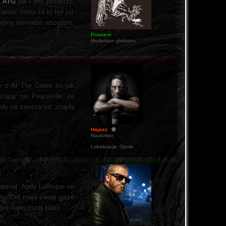
.
ATG
jak i inni pionierzy,
fanów, mimo że to był już
tępny niemalże wszędzie,
Pioniere
Moderator globalny
py z At The Gates bo jak
zając nic Peaceville, że
oły na zawsze już znajdą
Hajasz
Raubritter
Lokalizacja:
Opole
ateriał. Andy LaRoque na
em. Oni maja swoją nisze
ore najwyższej klasy.