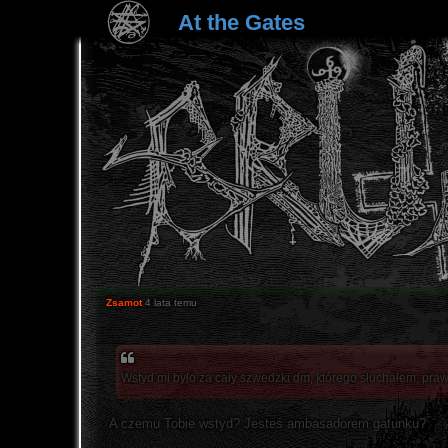
At the Gates
Zsamot
4 lata temu
Wstyd mi było za cały szwedzki dm, którego słuchałem, praw
A czemu Tobie wstyd? Jesteś ambasadorem gatunku?