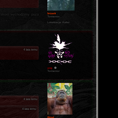
brzask
,skoro wychodzimy poza
Tormentor
Lokalizacja:
Kalisz
4 lata temu
yog
Tormentor
4 lata temu
4 lata temu
Blind