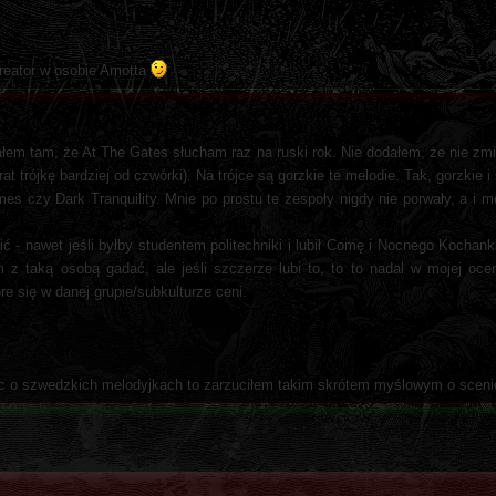
Kreator w osobie Amotta
ałem tam, że At The Gates słucham raz na ruski rok. Nie dodałem, że nie zm
t trójkę bardziej od czwórki). Na trójce są gorzkie te melodie. Tak, gorzkie 
es czy Dark Tranquility. Mnie po prostu te zespoły nigdy nie porwały, a i m
ić - nawet jeśli byłby studentem politechniki i lubił Comę i Nocnego Kocha
z taką osobą gadać, ale jeśli szczerze lubi to, to to nadal w mojej oce
re się w danej grupie/subkulturze ceni.
ząc o szwedzkich melodyjkach to zarzuciłem takim skrótem myślowym o sceni