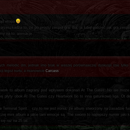
tąd wtopa
 przeszkadza to, że po prostu zespół gra. Ba, ja lubię patrzeć jak gra zespó
jmy na to, animacje.
cych melodic dm, jednak imo brak w waszej porównawczej dyskusjii (nie tylko
cji tegoż nurtu, a mianowicie
Carcass
.
eartwork to album zagrany pod wpływem dokonań At The Gates. No ale może
ej płyty obok At The Gates czy Heartwork bo to inna gatunkowo liga. Ot d
Terminal Spirit... czy to nie jest ironia, że album stworzony na zasadzie f
raczej mini album a jakie tam emocje są. The sworm to najlepszy numer jaki 
się raz na 25 lat.