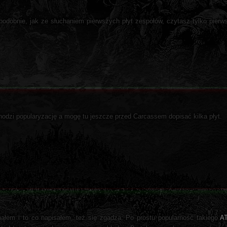
 podobnie, jak ze słuchaniem pierwszych płyt zespołów, czytasz tylko pier
chodzi popularyzację a mogę tu jeszcze przed Carcassem dopisać kilka płyt.
nąłem i to co napisałem, też się zgadza. Po prostu popularność takiego
A