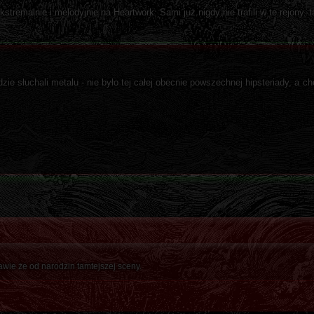
stremalnie i melodyjnie na Heartwork. Sami już nigdy nie trafili w te rejony. t
dzie słuchali metalu - nie było tej całej obecnie powszechnej hipsteriady, a c
awie że od narodzin tamtejszej sceny.