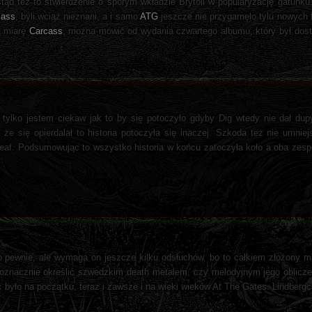
 stąd też to stwierdzenie o sporym wkładzie Brytoli w popularyzację gatunku
cass
, byli wciąż nieznani, a i samo
ATG
jeszcze nie przygarnęło tylu nowych 
a miarę
Carcass
, można mówić od wydania czwartego albumu, który był dos
 tylko jestem ciekaw jak to by się potoczyło gdyby Dig wtedy nie dał du
 się opierdalał to historia potoczyła się inaczej. Szkoda też nie umniejs
Deaf. Podsumowując to wszystko historia w końcu zatoczyła koło a oba zesp
o pewnie, ale wymaga on jeszcze kilku odsłuchów, bo to całkiem złożony m
noznacznie określić szwedzkim death metalem, czy melodyjnym jego oblicz
było na początku, teraz i zawsze i na wieki wieków At The Gates. Lindbergc