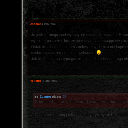
Zsamot
4 lata temu
Ja jestem mega zachwycony od czasu ich powrotu. Pewnie, 
wysokim poziomie, bez zmiany stylu, zachowując swą to
Ostatnim albumem jestem zachwycony. Limitu nie kupiłem,
szuka uzasadnień po takich wyborach.
Jak ktoś ceni tego typu granie- nie może odpuścić tego alb
Vexatus
4 lata temu
Zsamot
pisze:
To jest przykład, że można wrócić i grać na wysokim poziom
AtG jako całość mają tak charakterystyczny styl, że czego 