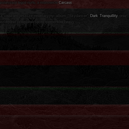
popularyzacji tegoż nurtu, a mianowicie
Carcass
.
nia uważam jeszcze rewelacyjny album "Skydancer"
Dark Tranquillity
oraz 
bezbłędnie powplatali sporo elementów heavy.