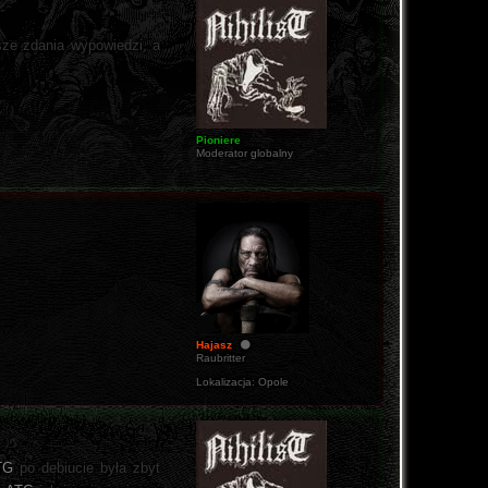
wsze zdania wypowiedzi, a
Pioniere
Moderator globalny
Hajasz
Raubritter
Lokalizacja:
Opole
TG
po debiucie była zbyt