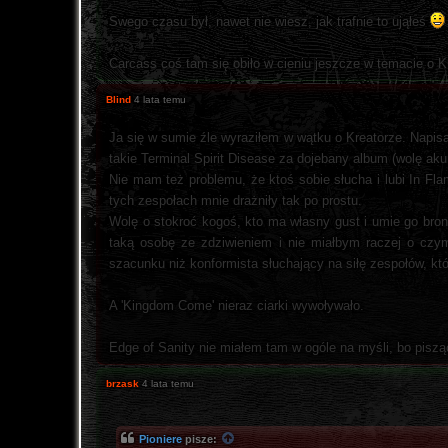
Swego czasu był, nawet nie wiesz, jak trafnie to ująłeś
Carcass coś tam się obiło w cieniu jeszcze w temacie o 
Blind
4 lata temu
Ja się w sumie źle wyraziłem w wątku o Kreatorze. Napis
takie Terminal Spirit Disease za dojebany album (wolę akura
Nie mam też problemu, że ktoś sobie słucha i lubi In Flam
tych zespołach mnie drażniły tak po prostu.
Wolę o stokroć kogoś, kto ma własny gust i umie go bron
taką osobę ze zdziwieniem i nie miałbym raczej o czym 
szacunku niż konformista słuchający na siłę zespołów, któ
A 'Kingdom Come' nieraz ciarki wywoływało.
Edge of Sanity nie miałem tam w ogóle na myśli, bo pis
brzask
4 lata temu
Pioniere
pisze: