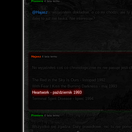
Pioniere
4 lata temu
@Hajasz
u, wyjaśniłem dokładnie, o co mi chodzi, ale ty
dalej to już nie łaska. Nie interesuje?
Hajasz
4 lata temu
No wyjaśniłeś coś co chronologicznie mi nie pasuje jeśli 
The Red in the Sky Is Ours - listopad 1992
With Fear I Kiss the Burning Darkness - maj 1993
Heartwork - październik 1993
Terminal Spirit Disease - lipiec 1994
Pioniere
4 lata temu
Wszystko się zgadza. Daty prawidłowe, nic tu nie pomi