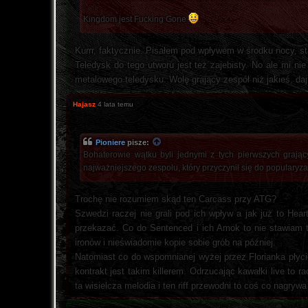
Kingdom jest Fucking Gone
Kurrr, faktycznie. Pisałem pod wpływem w środku nocy, s
Teledysk do tego utworu jest też zajebisty. No ale mi nie
metalowego teledysku. Wolę grający zespół niż jakieś, da
Hajasz
4 lata temu
Pioniere
pisze:
Bohaterowie wątku byli jednymi z tych pierwszych grają
najważniejszego zespołu, który przyczynił się do popularyza
Trochę nie rozumiem skąd ten Carcass przy ATG?
Szwedzi raczej nie grali pod ich wpływ a jak już to H
przekazać. Co do Sentenced i ich Amok to nie stawiam t
ironów i nieświadomie kopie sobie grób na później.
Natomiast co do wspomnianej wyżej przez Florianka płycie 
kontrakt jest takim killerem. Odrzucając kawałki live to 
ta wisielcza melodia i ten riff przewodni to coś co nagrywa 