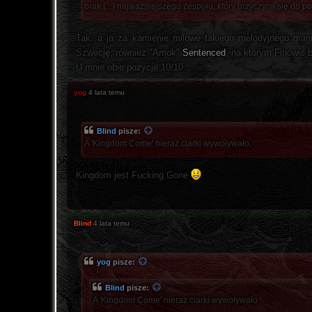
brak (...) najważniejszego zespołu, który przyczynił się do 
Tak, a ja za kamienie milowe takiego melodyjnego gra
Szwecję, również "Amok"
Sentenced
, na którym Finowie 
U mnie obie pozycje 10/10.
yog
4 lata temu
Blind
pisze:
A 'Kingdom Come' nieraz ciarki wywoływało.
Kingdom jest Fucking Gone
Blind
4 lata temu
yog
pisze:
Blind
pisze:
A 'Kingdom Come' nieraz ciarki wywoływało.