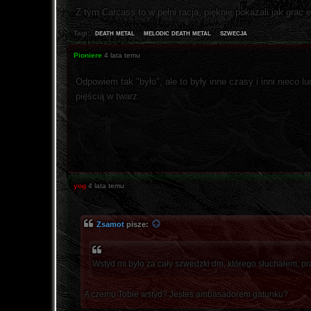
Z tym Carcass to w pełni racja, pięknie pokazali jak grac ek
death metal
melodic death metal
szwecja
Tagi:
Pioniere
4 lata temu
Odpowiem tak "było", ale to były inne czasy i inni nieco lu
pięścią w twarz.
yog
4 lata temu
Zsamot
pisze:
Wstyd mi było za cały szwedzki dm, którego słuchałem, pr
A czemu Tobie wstyd? Jesteś ambasadorem gatunku?