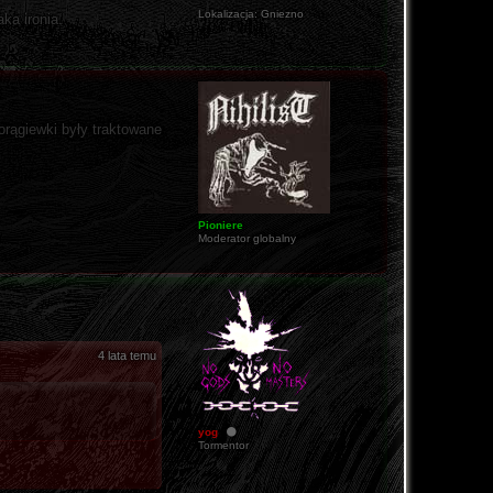
Lokalizacja:
Gniezno
aka ironia.
horągiewki były traktowane
Pioniere
Moderator globalny
4 lata temu
yog
Tormentor