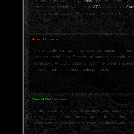
znikoma w porównaniu z
Carcass
, gdy ten zmienił styl,
którzy jednak wydali swe płyty, po
ATG
, równolegle z
Car
ich drugi album wydany. O ich sporym sukcesie, takim n
w każdym sklepie z muzyką
Hajasz
4 lata temu
No i wszystko się zgadza powyżej jak najbardziej. Sam
wiadomo chciał ich w Earache od samego początku ale, że
jednak płyty ATG wychodziły z logo mniej wtedy znanej 
się na kartach historii ekstremalnego metalu.
CzłowiekMłot
4 lata temu
Ostatni album to jest cios. Napisałbym coś mądrzejszeg
dzień dobry, saksofon i muzyka ogolem która trudno jed
nadal, wymykają się jednoznacznemu szufladkowaniu. Jak 