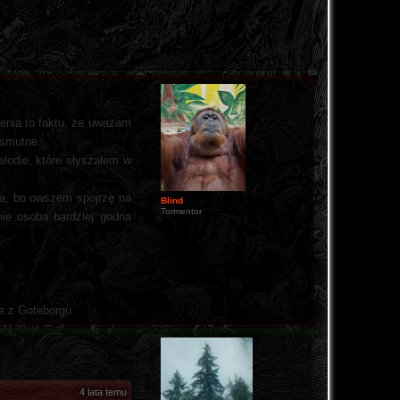
ienia to faktu, że uważam
i smutne.
elodie, które słyszałem w
nka, bo owszem spojrzę na
Blind
Tormentor
nie osoba bardziej godna
e z Goteborgu.
4 lata temu