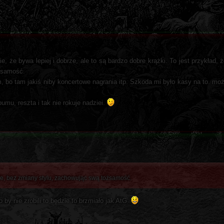
że bywa lepiej i dobrze, ale to są bardzo dobre krążki. To jest przykład, 
żsamość.
 bo tam jakiś niby koncertowe nagrania itp. Szkoda mi było kasy na to. mo
umu, reszta i tak nie rokuje nadziei.
ie, bez zmiany stylu, zachowując swą tożsamość.
by nie zrobili to będzie to brzmiało jak AtG.