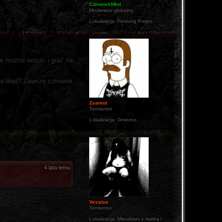
CzłowiekMłot
Moderator globalny
Lokalizacja:
Festung Posen
że można wrócić i grać na
że błąd? Zawsze człowiek
Zsamot
Tormentor
Lokalizacja:
Gniezno
4 lata temu
Vexatus
Tormentor
Lokalizacja:
Mieszkam z matką i