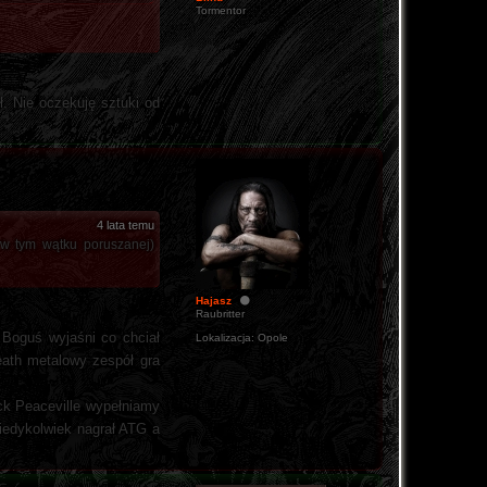
Tormentor
ł. Nie oczekuję sztuki od
4 lata temu
 w tym wątku poruszanej)
Hajasz
Raubritter
 Boguś wyjaśni co chciał
Lokalizacja:
Opole
eath metalowy zespół gra
uck Peaceville wypełniamy
kiedykolwiek nagrał ATG a