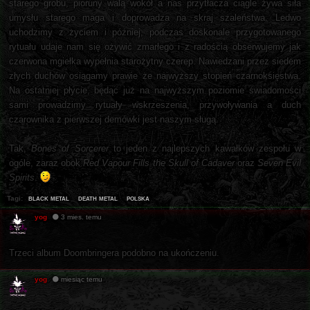
starego grobu, pioruny walą wokół a nas przytłacza ciągle żywa siła
umysłu starego maga i doprowadza na skraj szaleństwa. Ledwo
uchodzimy z życiem i później, podczas doskonale przygotowanego
rytuału udaje nam się ożywić zmarłego i z radością obserwujemy jak
czerwona mgiełka wypełnia starożytny czerep. Nawiedzani przez siedem
złych duchów osiągamy prawie że najwyższy stopień czarnoksięstwa.
Na ostatniej płycie, będąc już na najwyższym poziomie świadomości
sami prowadzimy rytuały wskrzeszenia, przywoływania a duch
czarownika z pierwszej demówki jest naszym sługą.
Tak,
Bones of Sorcerer
to jeden z najlepszych kawałków zespołu w
ogóle, zaraz obok
Red Vapour Fills the Skull of Cadaver
oraz
Seven Evil
Spirits
.
black metal
death metal
polska
Tagi:
yog
3 mies. temu
Trzeci album Doombringera podobno na ukończeniu.
yog
miesiąc temu