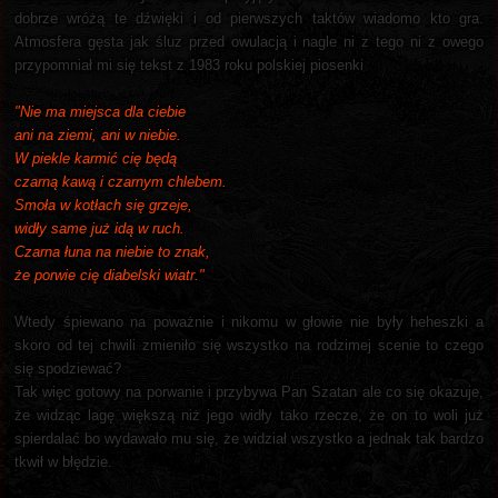
dobrze wróżą te dźwięki i od pierwszych taktów wiadomo kto gra.
Atmosfera gęsta jak śluz przed owulacją i nagle ni z tego ni z owego
przypomniał mi się tekst z 1983 roku polskiej piosenki
"Nie ma miejsca dla ciebie
ani na ziemi, ani w niebie.
W piekle karmić cię będą
czarną kawą i czarnym chlebem.
Smoła w kotłach się grzeje,
widły same już idą w ruch.
Czarna łuna na niebie to znak,
że porwie cię diabelski wiatr."
Wtedy śpiewano na poważnie i nikomu w głowie nie były heheszki a
skoro od tej chwili zmieniło się wszystko na rodzimej scenie to czego
się spodziewać?
Tak więc gotowy na porwanie i przybywa Pan Szatan ale co się okazuje,
że widząc lagę większą niż jego widły tako rzecze, że on to woli już
spierdalać bo wydawało mu się, że widział wszystko a jednak tak bardzo
tkwił w błędzie.