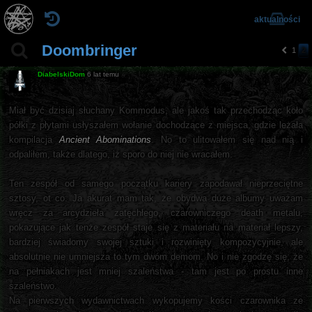
aktualności
Doombringer
1
2
p
o
DiabelskiDom
6 lat temu
pr
z
e
Miał być dzisiaj słuchany Kommodus, ale jakoś tak przechodząc koło
d
półki z płytami usłyszałem wołanie dochodzące z miejsca, gdzie leżała
ni
a
kompilacja
Ancient Abominations
. No to ulitowałem się nad nią i
odpaliłem, także dlatego, iż sporo do niej nie wracałem.
Ten zespół od samego początku kariery zapodawał nieprzeciętne
sztosy, ot co. Ja akurat mam tak, że obydwa duże albumy uważam
wręcz za arcydzieła zatęchłego, czarowniczego death metalu,
pokazujące jak tenże zespół staje się z materiału na materiał lepszy,
bardziej świadomy swojej sztuki i rozwinięty kompozycyjnie, ale
absolutnie nie umniejsza to tym dwóm demom. No i nie zgodzę się, że
na pełniakach jest mniej szaleństwa - tam jest po prostu inne
szaleństwo.
Na pierwszych wydawnictwach wykopujemy kości czarownika ze