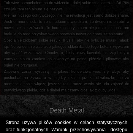
Tak więc pomachałem na do widzenia i dalej sobie słuchałem tej Ad Pity
czy jak tam ten album się nazywa.
Nie ma niczego odkrywczego, nie ma rewolucji jest samo dobrze znane.
Jeśli o mnie chodzi to ze smutkiem stwierdzam, że dwójki nie przebili a
nawet się nie zrównali. To bardzo dobry album ale jednak czegoś tam
brakuje do tego przysłowiowego porwania nawet do chaty satanistana.
Specjalnie zrobiłem sobie sesyjki II vs III aby nie było, że mlask, mlask
itp. No ewidentnie zabrakło jakiegoś składnika do tego kotła z wywarem
aby wpaść w zachwyt. Choćby to, że tytułowy kawałek taki zajebisty a
zamyka album zamiast go otworzyć na pełnej piździe i pilnować aby
ogień nie przygasał.
Zapewne zaraz wyruszą na jakieś koncerciwa więc się wbije aby
posłuchać na żywca a w między czasie już za chwileczkę lub za
momencik sobie włączę jeszcze raz i może wtedy się uda zajrzeć do
prawdziwego piekła, gdzie diabeł ma czarny głos jak z dupy włos.
Death Metal
Strona używa plików cookies w celach statystycznych
oraz funkcjonalnych. Warunki przechowywania i dostępu