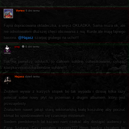
Vortex
6 dni temu
Fajna dopracowana okladeczka, a wręcz OKŁADKA. Sama muza ok, ale
nie odnotowałem dłuższej chęci obcowania z nią. Kurde ale mają fajnego
basiora.
@Hajasz
szarpaj grubego na ucho!!!
yog
6 dni temu
Tak na pierwszy odsłuch, to całkiem solidne cultesikowanie, cytując
klasyka-vexatusika bendzie suhane!!!
Hajasz
dzień temu
Zrobiłem wywar z kurzych stopek bo tak wypada i dzisiaj kilka razy
poleciał sobie nowy płyt na przemian z drugim albumem, który jest
przezajebisty.
Znalazłem nawet jakąś starą wiktoriańską białą koszulinę aby poczuć
klimat bo spodziewałem się czarciego misterium.
Siedem pierdolonych lat kazano nam czekać aby dostąpić audiencji u
Pana Szatana. Czy zostałem przyjęty??? Hmm bardzo chciałem bo