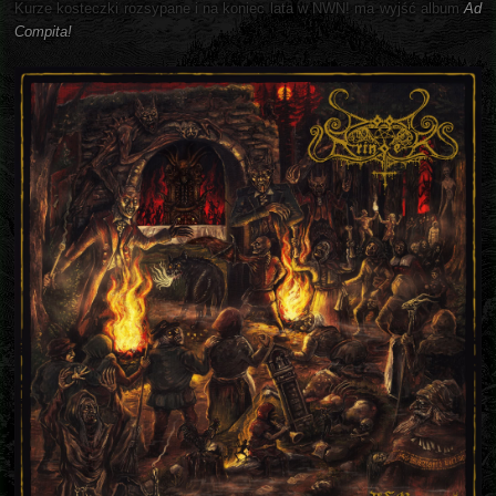
Kurze kosteczki rozsypane i na koniec lata w NWN! ma wyjść album
Ad
Compita!