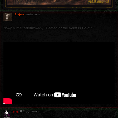
Szajtan
miesiąc temu
Nowy numer zatytułowany
"Semen of the Devil is Cold"
:
yog
2 tyg. temu