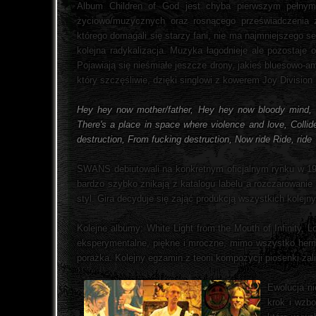
Album Children of God jest chyba pierwszym pełnym
życiowo/muzycznych oraz rosnącego przeświadczenia ze
którego domagali się starzy fani, nie ma najmniejszego 
kolejna radykalizacja. Muzyka łagodnieje ale pozostaje 
Pojawiają się nieśmiałe jeszcze drony, jakieś bluesowo-
który szczęśliwie, dzięki singlowi z kowerem Joy Division
Hey hey now mother/father, Hey hey now bloody mind, 
There's a place in space where violence and love, Collid
destruction, From fucking destruction, Now ride Ride, ride
SWANS debiutowali na konkretnym oficjalnym rynku w 1989
bardzo szybko znikają z katalogu labelu a rozczarowanie
styl. Gira decyduje się zająć produkcją wszystkich kole
Kolejne albumy: White Light from the Mouth of Infinity, Lo
eksperymentalne, piękne i mroczne, mimo wszystko hermet
porażka. Kolejny egzamin z teorii kompozycji piosenki za
Ewolucja ni
krok i wzbo