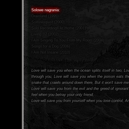
Solowe nagrania:
Drainland (1995)
Somniloquist (2000)
Solo Recordings At Home (2001)
Living '02 (2002)
I Am Singing To You From My Room (2004)
Songs for a Dog (2006)
I Am Not Insane (2010)
Love will save you when the ocean splits itself in two, Lo
through you, Love will save you when the poison eats the
snake that crawls around down there, But it won't save me
Love will save you from the evil and the greed of ignorant
feel when you betray your only friend,
Love will save you from yourself when you lose control, And