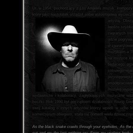
Ur. w 1954, pochodzący z Los Angeles muzyk, kompozytor,
który jako nastolatek urządził sobie autostopową wyciecz
artystą. Obrz
bardzo szybko 
zagranych tro
gdzie pogrywa
w zaaranżowane
muzykiem a Th
na muzyce kap
będącego prze
solowego mat
przystępniejs
współpracowa
muzykę wypali
wydawnictw i kolaboracji, zagłębiających muzyczne wsz
beczki. Rok 1990 był początkiem działalności Young Go
swój katalog o innych artystów którzy wpadli w ucho M
komercyjnym obiegiem, stała się domem wielu dziwacznych
As the black snake crawls through your eyeholes, As the c
cut and pry the last writhing cry, From my useless body, 