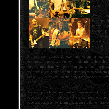
które wywoł
album.
Swansi umar
inny sposó
będzie nag
inkorporuje
chuj noise
dźwiękiem 
wszystkie m
Gira wskrzesił zespół. Z nowym pomysłem na finansowa
koncertował a prowadzeni niczym orkiestra, już bez chara
Man, na których muzyka po raz kolejny wkracza na nowy
czy spełnieniem grania, okazuje się sporym wyzwaniem pr
całości (x3). Trzy wymienione płyty i ich koncept to p
zespołu.
Obecnie, po kilkuletnim okresie intensywnego koncer
współpracowników i zdecydował się na zmianę staryc
współpracując z aktywnie zmieniającym się tłumem zaprosz