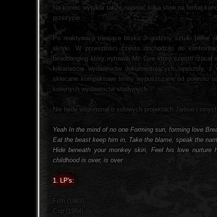
Na koniec wypada także napisać kilka slow na temat kon
przeżycie.
Po reaktywacji trwające blisko 3 godziny sztuki pełne 
skórki. W przeszłości często dochodziło do konfront
headbanging który irytowali Mr. Gire który często rzuca
kilkanaście wydawnictw dokumentujących lajwszoly, z
sklecane kompaktowe limity wypuszczane od powrotu na
kolejnych wydawnictw studyjnych.
Nie będę wspominał o solowych projektach Jarboe i innyc
Yeah In the mind of no one Forming sun, forming love Brea
Eat the beast keep him in, Take the blame, speak the na
Hide beneath your monkey skin, Feel his love nurture h
childhood is over, is over
1. LP's:
Filth (1983)
Cop (1984)