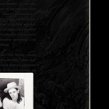
onstruowane na potrzeby
ter.
W początkowej fazie
 industrii pomieszanej z
rą stały się szorstkie,
łków, krzyczane wokalizy
ka przysporzyła zespołowi
 późniejszych muzycznych
towanie genialnego i na
tberga.
eed i Holy Money, zespół
tką artystkę Jarboe oraz
tanie głębszej penetracji
ia.
W muzyce pojawia się