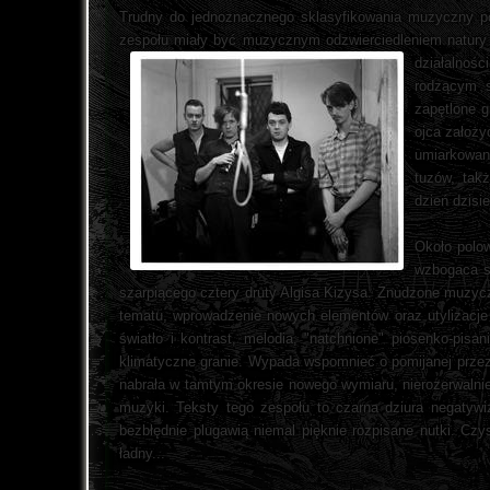
Trudny do jednoznacznego sklasyfikowania muzyczny po-
zespołu miały być muzycznym odzwierciedleniem natury 
działalnoś
rodzącym s
zapętlone g
ojca założy
umiarkowane
tuzów, tak
dzień dzisi
Około polow
wzbogaca si
szarpiącego cztery druty Algisa Kizysa. Znudzone muzyczną
tematu, wprowadzenie nowych elementów oraz utylizacje
światło i kontrast, melodia, "natchnione" piosenko-pisa
klimatyczne granie. Wypada wspomnieć o pomijanej prze
nabrała w tamtym okresie nowego wymiaru, nierozerwalnie 
muzyki. Teksty tego zespołu to czarna dziura negatywiz
bezbłędnie plugawią niemal pięknie rozpisane nutki. Czy
ładny...