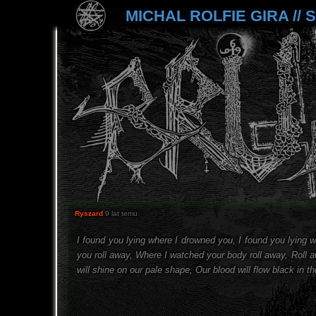
MICHAL ROLFIE GIRA // SW
Ryszard
9 lat temu
I found you lying where I drowned you, I found you lying w
you roll away, Where I watched your body roll away, Roll 
will shine on our pale shape, Our blood will flow black in t