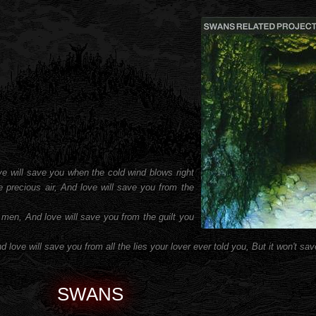
ve will save you when the cold wind blows right
 precious air, And love will save you from the
 men, And love will save you from the guilt you
 love will save you from all the lies your lover ever told you, But it won't sa
SWANS