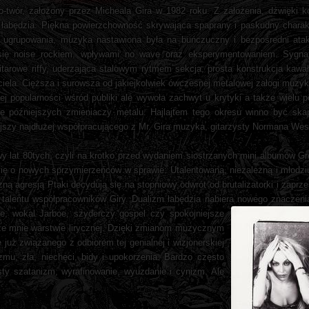
twór, założony przez Micheala Gira w 1982 roku. Z założenia, dźwięki k
łabędzia. Piękna powierzchowność skrywająca spaprany i paskudny charak
ci ugrupowania, muzyka nastawiona była na buńczuczny i bezpośredni atak
ię noise rockiem, wpływami no wave oraz eksperymentowaniem. Sygnatu
itarowe riffy, uderzająca stalowym rytmem sekcja, prosta konstrukcja kawa
ciela. Cięższa i surowsza od jakiejkolwiek ówczesnej metalowej załogi muzy
j popularności wśród publiki ale wywoła zachwyt u krytyki a także wielu
że późniejszych zmieniaczy metalu. Hajlajtem tego okresu winno być skap
ejszy najdłużej współpracującego z Mr. Gira muzyka, gitarzysty Normana Wes
y lat 80tych, czyli na krotko przed wydaniem siostrzanych mini albumów Gr
ę o nowych sprzymierzeńców w sprawie: Utalentowaną, niezależną i młodziu
 agresją Ptaki decydują się na stopniowy odwrót od brutalizatorki i zaprzes
 talentu współpracowników Giry. Dualizm łabędzia nabiera nowego znaczen
nie, wokal Jarboe, szyderczy gospel czy spokojniejsze
ze mnie warstwie lirycznej. Dzięki zmianom muzycznym
już związanego z odbiorem tej genialnej i wizjonerskiej
mu, zła, niechęci, bidy i upokorzenia. Bardzo często
sty szatanizm, wyrafinowanie, wyuzdanie i cynizm. Ale