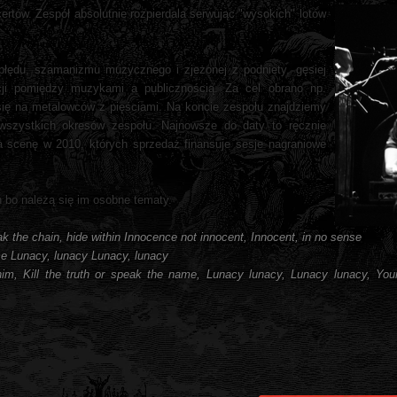
certów.
Zespół absolutnie rozpierdala serwując "wysokich" lotów
obłędu, szamanizmu muzycznego i zjeżonej z podniety, gęsiej
acji pomiędzy muzykami a publicznością. Za cel obrano np.
ł się na metalowców z pięściami. Na koncie zespołu znajdziemy
 wszystkich okresów zespołu. Najnowsze do daty to ręcznie
 scenę w 2010, których sprzedaż finansuje sesje nagraniowe
h bo należą się im osobne tematy.
k the chain, hide within Innocence not innocent, Innocent, in no sense
me Lunacy, lunacy Lunacy, lunacy
im, Kill the truth or speak the name, Lunacy lunacy, Lunacy lunacy, Your