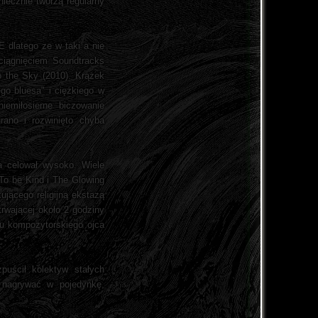
iecznie tworzą regularny
E dlatego ze w taki a nie
ciągnięciem Soundtracks
o the Sky (2010). Krążek
go bluesa" i ciężkiego w
iemiłosierne biczowanie
rano i rozwinięto chyba
a celował wysoko. Wiele
 To be Kind i The Glowing
jącego religijną ekstazą
rwającej około 2 godziny
zu kompozytorskiego ojca
puścił kolektyw stałych
 nagrywać w pojedynkę,