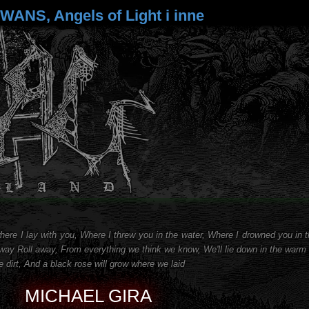
ANS, Angels of Light i inne
here I lay with you, Where I threw you in the water, Where I drowned you in 
away Roll away, From everything we think we know, We'll lie down in the warm
he dirt, And a black rose will grow where we laid
MICHAEL GIRA