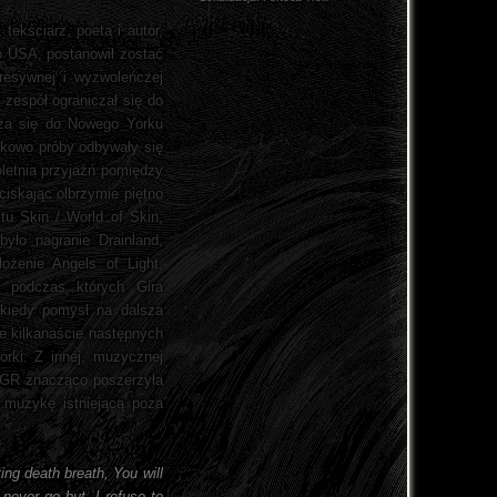
ekściarz, poeta i autor,
o USA, postanowił zostać
gresywnej i wyzwoleńczej
 zespół ograniczał się do
dza się do Nowego Yorku
kowo próby odbywały się
oletnia przyjaźń pomiędzy
iskając olbrzymie piętno
tu Skin / World of Skin,
yło nagranie Drainland,
żenie Angels of Light,
at podczas których Gira
 kiedy pomysł na dalsza
e kilkanaście następnych
rki. Z innej, muzycznej
 YGR znacząco poszerzyła
i muzykę istniejącą poza
ng death breath, You will
never go but, I refuse to