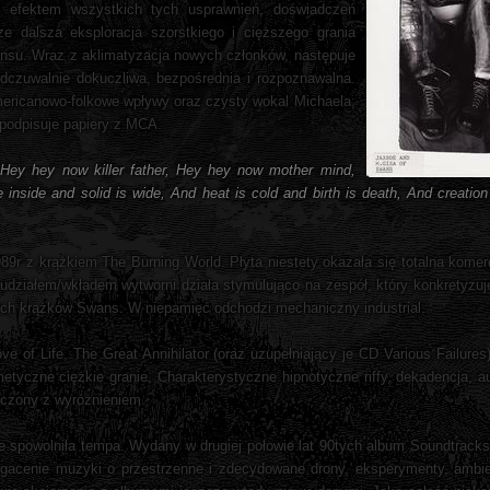
 efektem wszystkich tych usprawnień, doświadczeń
 dalsza eksploracja szorstkiego i cięższego grania
sensu. Wraz z aklimatyzacja nowych członków, następuje
odczuwalnie dokuczliwa, bezpośrednia i rozpoznawalna.
americanowo-folkowe wpływy oraz czysty wokal Michaela;
 podpisuje papiery z MCA.
Hey hey now killer father, Hey hey now mother mind,
e inside and solid is wide, And heat is cold and birth is death, And creati
r z krążkiem The Burning World. Płyta niestety okazała się totalna komerc
 udziałem/wkładem wytworni działa stymulująco na zespół, który konkretyzu
jnych krążków Swans. W niepamięć odchodzi mechaniczny industrial.
ve of Life, The Great Annihilator (oraz uzupełniający je CD Various Failures
yczne ciężkie granie. Charakterystyczne hipnotyczne riffy, dekadencja, au
liczony z wyróżnieniem.
e spowolniła tempa. Wydany w drugiej połowie lat 90tych album Soundtracks
gacenie muzyki o przestrzenne i zdecydowane drony, eksperymenty, ambien