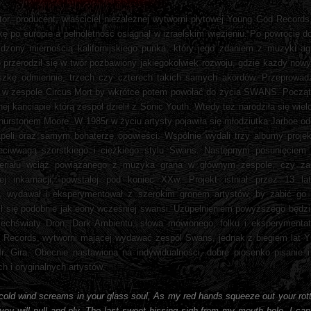
 producent, właściciel niezależnej wytworni płytowej Young God Records, t
kę po europie a pełnoletność osiągnął w izraelskim wiezieniu.
Po powrocie d
ydzony miernością kalifornijskiego punka, który jego zdaniem z muzyki a
przerodził się w twór pozbawiony jakiegokolwiek rozwoju, gdzie każdy nowy
szkę odmiennie, trzech czy czterech takich samych akordów. Przeprowa
 w zespole Circus Mort by wkrótce potem powołać do życia SWANS. Począt
j kanciapie którą zespół dzielił z Sonic Youth. Wtedy tez narodziła się wiel
urstonem Moore. W 1985r w życiu artysty pojawiła się młodziutka Jarboe odc
eli oraz samym bohaterze opowieści. Wspólnie wydali trzy albumy projek
ciwwagą szorstkiego i ciężkiego stylu Swans. Następnym posunięciem b
eriału wciąż powiązanego z muzyka grana w głównym zespole, czy zało
zej inkarnacji, powstałej pod koniec XXw. Projekt istniał przez 13 l
ł, wydawał i eksperymentował z szerokim gronem artystów, by zabić go
ł się podobnie jak eony wcześniej swansi. Uzupełnieniem powyższego będzi
echświaty Dron, Dark Ambientu, słowa mówionego, folku i eksperymentato
d Records, wytworni mającej wydawać zespól Swans, jednak z biegiem lat
r. Gira. Obecnie nastawiona na indywidualności, dobre piosenko pisanie 
 i oryginalnych artystów.
old wind screams in your glass soul, As my red hands squeeze out your rotti
you will pull and ply, The last sweet hissing sigh from my mouth hole, I can 