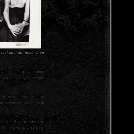
on and time are made from
yjna porażką. Naturalnie
je wypracowany na wtopie
), to przystępne, z natury
ra zepsucia i ekscytacja
 for the Blind to odważny
ty i nagrania w terenie,