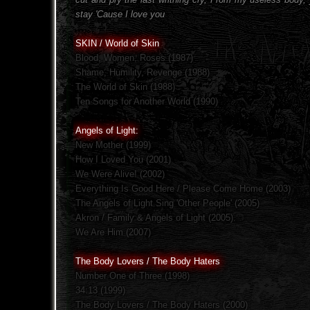
stay 'Cause I love you
SKIN / World of Skin
Blood, Women, Roses (1987)
Shame, Humility, Revenge (1988)
The World of Skin (1988)
Ten Songs for Another World (1990)
Angels of Light:
New Mother (1999)
How I Loved You (2001)
We Were Alive! (2002)
Everything Is Good Here / Please Come Home (2003)
The Angels of Light Sing 'Other People' (2005)
Akron / Family & Angels of Light (2005).
We Are Him (2007)
The Body Lovers / The Body Haters
Number One of Three (1998)
34:13 (1999)
The Body Lovers / The Body Haters (2000)