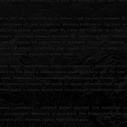
ują skojarzenia z albumami jeszcze wtedy nie wydanymi. Jako całość niekon
li w 1997 roku, rozpierzchli się po świecie i zajęli się swoimi sprawami. AL
b postrzegam ich serie wydawnicze, absolutna kontynuacja i logicznym po
rany 14 lat później, powrotny album My Father Will Guide Me Up a Rope t
 religijna niemal aurę solowych wyczynów MG, hipnotyczne drony, "kolejowe
 rocka. Pojawiają się paniszmenty w wykonaniu "orkiestry": zapętlone n
wieszcząc kolejny, przedostatni etap zespołu, w którym do perfekcji zg
ożliwe elementy poprzednich wcieleń łabędzi.
nie nagrań, niezależnością produkcyjno-nagraniową i wydawniczą artyst
kterystycznej Jarboe w składzie Swansi popełniają kolejna serie, The Seer,
 lewel. Zbudowana z monumentalnego, hipnotycznego, natchnionego i smaku
zy pierwszym podejściu. Nie sposób jej ogarnąć nie przesłuchując wpierw t
owikłana podróż a zawarta na nich treść muzyczna jest świadectwem genius
towania i współpracy z zaufanym gronem muzyków, Gira ostatecznie roz
h przyzwyczajeń. Mianowicie w przyszłości, Pan Kompozytor zamierza
onych gości, otwierając kolejny nowy rozdział grupy.