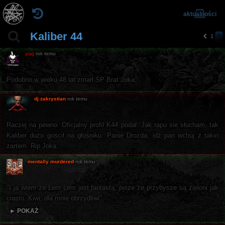
aktualności
Kaliber 44
1
2
p
o
yog
rok temu
pr
z
e
Podobno w wieku 48 lat zmarł ŚP Brat Joka...
d
ni
a
dj zakrystian
rok temu
Raczej na pewno. Oficjalny profil K44 podał. Jak rapu sie słucham, tak
Kaliber dużo gościł na głośniku. Panie Drozda, idż pan wchuj z takin
żartem. Rip Joka.
mentally murdered
rok temu
"I ja wiem że Lem Lem jest fantastą, pisze że przybysze są zieloni jak
ciasto. Kiwi, dla mnie obrzydliwi"
► POKAŻ