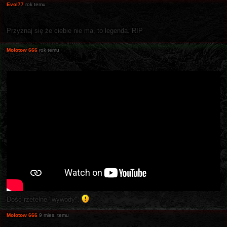
Evol77
rok temu
Przyznaj się że ciebie nie ma, to legenda. RIP
Molotow 666
rok temu
Dość rzetelne "wywody".
Molotow 666
9 mies. temu