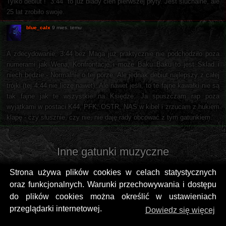
Tylko debiut ! "3:44" to już blady cień pierwszej płyty. Jest sluchalne, ale
25 lat zrobiło swoje.
blue_calx
9 mies. temu
A zdecydowanie, 3:44 bez Maga już praktycznie nie podchodziło poza
numerami jak Wena, Konfrontacje i może Baku Baku to jest Sklad i
niech będzie - Normalnie o tej porze. Ale jednak debiut najlepszy z całej
trójki (tej 4:44 nie liczę nawet). Ale nawet jeśli, to te fajne kawałki nie są
tak fajne jak te wszystkie na Księdze. Ja spuszczam rap poza
wyjątkami w postaci K44, PFK, OSTR, NAS w kibel i zrzucam z hukiem
klapę - czy słusznie, czy nie, nie daję rady obcować z tym gatunkiem.
Inne gatunki muzyczne
Strona używa plików cookies w celach statystycznych
oraz funkcjonalnych. Warunki przechowywania i dostępu
do plików cookies można określić w ustawieniach
przeglądarki internetowej.
Dowiedz się więcej