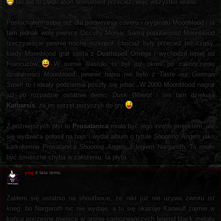
No ale to
Dedication Monument
przecież, więc wszystko wolno.
Posłuchałem sobie też dla porównania coveru i oryginału Moonblood i ja
tam jednak wolę piwnicę Occulty Morsa. Samą popularność Moonblood
rzeczywiście pewnie trochę rozkręcił, chociaż były przecież też czasy,
kiedy Moonblood grał splita z Deathspell Omega i wychodził lepiej od
Francuzów
W sumie Rasluki to był już okres po zakończeniu
działalności Moonblood, pewnie hajsu nie było z
Taste our German
Steel!
to i ideały podziemia poszły się jebać. W 2000 Moonblood nagrał
już po rozpadzie ostatnie demo,
Dusk Woerot
i oni tam dziękują
Katharsis
, że im sprzęt pożyczyli do gry
Z późniejszych płyt to
Prosatanica
miała być jego innym projektem, ale
się wydawca połasił na hajs i wydał album o tytule
Shooting Angels
jako
karkołomne
Prosatanica Shooting Angels
z logiem Nargaroth. To miało
być śmieszne chyba w założeniu, ta płyta.
yog
4 lata temu
Żaliłem się ostatnio na shoutboxie, że nikt już nie używa zwrotu
ist
krieg
, bo Nargaroth nic nie wydaje, a tu się okazuje Kanwulf zajmie w
końcu poczesne miejsce w gronie samozwańczych legend black metalu