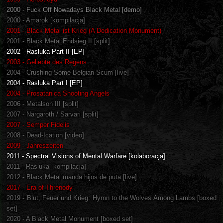
2000 - Fuck Off Nowadays Black Metal [demo]
2000 - Amarok [kompilacja]
2001 - Black Metal ist Krieg (A Dedication Monument)
2001 - Black Metal Endsieg II [split]
2002 - Rasluka Part II [EP]
2003 - Geliebte des Regens
2004 - Crushing Some Belgian Scum [live]
2004 - Rasluka Part I [EP]
2004 - Prosatanica Shooting Angels
2006 - Metalson III [split]
2007 - Nargaroth / Sarvari [split]
2007 - Semper Fidelis
2008 - Dead-Ication [video]
2009 - Jahreszeiten
2011 - Spectral Visions of Mental Warfare [kolaboracja]
2011 - Rasluka [kompilacja]
2012 - Black Metal manda hijos de puta [live]
2017 - Era of Threnody
2019 - Blut, Feuer und Krieg: Hymn to the Wolves Among Lambs [boxed
set]
2020 - A Black Metal Monument [boxed set]