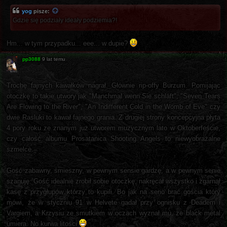
yog
pisze:
Gdzie się podziały ideały podziemia?!
Hm... w tym przypadku... eee... w dupie?
pp3088
9 lat temu
Trochę fajnych kawałków nagrał. Głównie rip-offy Burzum. Pomijając
otoczkę to takie utwory jak "Manchmal wenn Sie schläft", "Seven Tears
Are Flowing to the River", "An Indifferent Cold in the Womb of Eve" czy
dwie Rasluki to kawał fajnego grania. Z drugiej strony koncepcyjna płyta
4 pory roku ze znanym już utworem muzycznym lato w Oktoberfeście,
czy całość albumu Prosatanica Shooting Angels to niewyobrażalne
szmelce.
Gość zabawny, śmieszny, w pewnym sensie gardzę, a w pewnym senie
szanuję. Gość idealnie zrobił sobie otoczkę, nakręcał wszystko i zgarnął
kasę z przygłupów którzy to kupili. Bo jak na serio brać gościa który
mówi, że w styczniu 91 w Helvete gadał przy ognisku z Deadem i
Vargiem, a Krzysiu ze smutkiem w oczach wyznał mu, że black metal
umiera. No kurwa litości