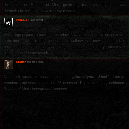
dołączając do Season of Mist, gdzie się ma jego dotychczasowy
dorobek ukazać, jak i pewnie nowy również.
Vexatus
4 lata temu
Płyty tego pajaca to powinni sprzedawać w sklepach z tzw. śmiesznymi
rzeczami... Ma trochę dobrych kawałków, a nawet jeden taki
powszechnie znany co zrywa papę z dachu, ale niestety straszny z
niego klaun i kłamczuszek...
Szajtan
miesiąc temu
Nargaroth wraca z nowym albumem
„Apocalyptic Steel”
, którego
premiera zaplanowana jest na 26 czerwca. Płyta ukaże się nakładem
Season of Mist Underground Activists
.