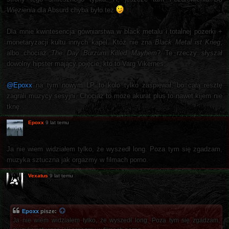
Więzienia
dla Absurd chyba było też
Dla mnie kwintesencja gówniarstwa w black metalu i totalnej pozerki +
monetaryzacji kultu innych kapel. Któż nie zna
Black Metal ist Krieg
,
albo chociaż
The Day Burzum Killed Mayhem
? Te rzeczy słyszał
dowolny hipster mający pojęcie, kto to Varg Vikernes.
@Epoxx
na tym nowym LP to kolo tylko zaśpiewał, bo całą resztę
zagrali muzycy sesyjni. Chociaż to może akurat plus to nawet kijem nie
tknę.
Epoxx
9 lat temu
Ja nie wiem widziałem tylko, że wyszedł long. Poza tym się zgadzam,
muzyka sztuczna jak orgazmy w filmach porno.
Vexatus
9 lat temu
Epoxx
pisze:
Ja nie wiem widziałem tylko, że wyszedł long. Poza tym się zgadzam,