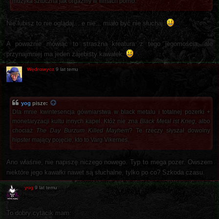
muzyka sztuczna jak orgazmy w filmach porno.
Nie lubisz to nie oglądaj... e nie... miało być nie słuchaj.
A poważnie mówiąc to straszna kreatura z tego jegomościa, ale
przynajmniej ma jeden zajebisty kawałek.
Wędrowycz
9 lat temu
yog
pisze:
Dla mnie kwintesencja gówniarstwa w black metalu i totalnej pozerki +
monetaryzacji kultu innych kapel. Któż nie zna
Black Metal ist Krieg
, albo
chociaż
The Day Burzum Killed Mayhem
? Te rzeczy słyszał dowolny
hipster mający pojęcie, kto to Varg Vikernes.
Ano właśnie, nie napiszę niczego nowego. Typ to mega pozer. Owszem
niektóre jego kawałki nawet są słuchalne, tylko po co? Szkoda czasu.
yog
9 lat temu
To dobry cytacik mam: