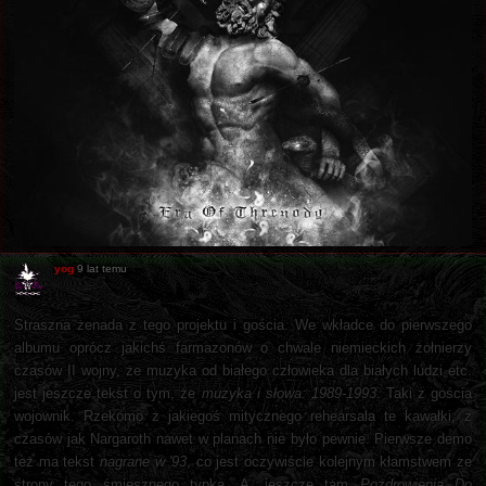
yog
9 lat temu
Straszna żenada z tego projektu i gościa. We wkładce do pierwszego
albumu oprócz jakichś farmazonów o chwale niemieckich żołnierzy
czasów II wojny, że muzyka od białego człowieka dla białych ludzi etc.
jest jeszcze tekst o tym, że
muzyka i słowa: 1989-1993
. Taki z gościa
wojownik. Rzekomo z jakiegoś mitycznego rehearsala te kawałki, z
czasów jak Nargaroth nawet w planach nie było pewnie. Pierwsze demo
też ma tekst
nagrane w '93
, co jest oczywiście kolejnym kłamstwem ze
strony tego śmiesznego typka. A, jeszcze tam
Pozdrowienia Do