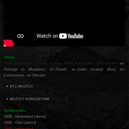
Skład:
Kanwulf aka Ash - Vocals, Guitars, Bass, Keyboards (1996-present)
ex-
Homage to Morpheus, ex-Torrent, ex-Judas Iscariot (live), ex-
Exhuminenz, ex-Okkultis
▼ BYLI MUZYCY
▼ MUZYCY KONCERTOWI
Dyskografia:
1998 - Herbstleyd [demo]
1998 - Orke [demo]
1999 - Herbstleyd