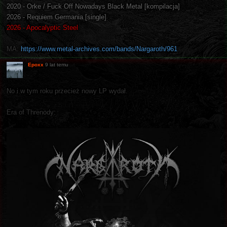
2020 - Orke / Fuck Off Nowadays Black Metal [kompilacja]
2026 - Requiem Germania [single]
2026 - Apocalyptic Steel
MA:
https://www.metal-archives.com/bands/Nargaroth/961
Epoxx
9 lat temu
No i w tym roku przecież nowy LP wydał.
Era of Threnody: