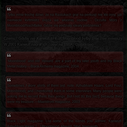
Tylko mnie trochę dziwi, że na Raslukach grał na perkusji nie kto inny, jak
niemiecki kvltmistrz oręża we własnej osobie - Occulta Mors z
Moonblood/Nachtfalke. Gdzie się podziały ideały podziemia?
Czemu? Gdyby nie Kanwulf to Kult Moonblood byłby znacznie mniejszy.
W 2001 Kanwulf nagrał ich cover na BMIK. Dodatkowo
‘Moonblood’ and old ‘Absurd’ are a part of my later youth and my Black
Metal history.—Black Alchemy magazine, 2004
Sometimes I wore shirts of them (ed. note: Azhubham Haani, Lord Foul,
Moonblood), and I mentioned them in some interviews. Many people were
asking me to record them their songs. But I not do this [sic!], because they
were my treasure.—Maelstrom magazine, 2003
Black Light magazine: List some of the bands you admire. Kanwulf:
Azhubham Haani, […] Moonblood, Absurd, Strid, Nargaroth.