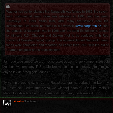
Wagner had earlier claimed that Nargaroth was formed in 1989, the seven-
track instrumental demo Orke was released in 1991, and the demo
Herbstleyd in 1993. Years later, after many accusations from the
international BM scene he stated in his website (
www.nargaroth.de
) that
the genesis of Nargaroth was in 1996 after the band Exhuminenz, formed
by himself, R.S., Charoon and Darken (not to be confused with Rob
Darken of Graveland fame) split up. The aforementioned Nargaroth demo
tapes were completed and recorded no earlier than 1998 with the aid of
Charoon on guitar and a drum machine.
Ja mogę zrozumieć, że typ mocno przeżył, że mu się kumpel z zespołu
zajebał (wspomniany R.S.), ale kreowanie się na pierwszą falę to już
chyba lekkie przegięcie jednak?
Tylko mnie trochę dziwi, że na
Raslukach
grał na perkusji nie kto inny,
jak niemiecki kvltmistrz oręża we własnej osobie - Occulta Mors z
Moonblood/Nachtfalke. Gdzie się podziały ideały podziemia?!
Vexatus
9 lat temu