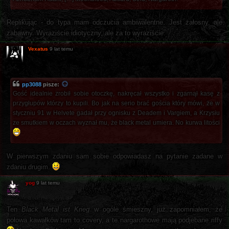
Replikując - do typa mam odczucia ambiwalentne. Jest żałosny, ale
zabawny. Wyraziście idiotyczny, ale za to wyraziście.
Vexatus
9 lat temu
pp3088
pisze:
Gość idealnie zrobił sobie otoczkę, nakręcał wszystko i zgarnął kasę z
przygłupów którzy to kupili. Bo jak na serio brać gościa który mówi, że w
styczniu 91 w Helvete gadał przy ognisku z Deadem i Vargiem, a Krzysiu
ze smutkiem w oczach wyznał mu, że black metal umiera. No kurwa litości
W pierwszym zdaniu sam sobie odpowiadasz na pytanie zadane w
zdaniu drugim.
yog
9 lat temu
Ten
Black Metal ist Krieg
w ogóle śmieszny, już zapomniałem, że
połowa kawałków tam to covery, a te nargarothowe mają podjebane riffy