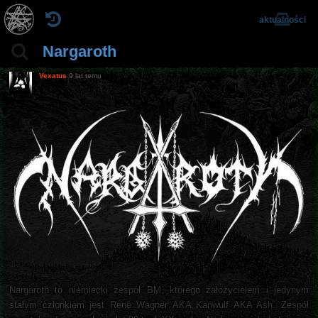
aktualności
Nargaroth
Vexatus
9 lat temu
Nargaroth to niemiecki zespół BM, którego założycielem i jedynym
stałym członkiem jest René Wagner AKA Kanwulf AKA Ash. Zespół