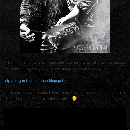
Kilka lat temu z sieci zniknęła antyfanowska strona poświęcona
Kanwulfowi i jego wyczynom, ale widzę, że powstała kolejna:
http://nargarothdefamation.blogspot.com
Co by nie mówić o osobie lidera, to muzyka jest nawet słuchalna, a taki
"Black Metal ist Krieg" to killer-kawałek.