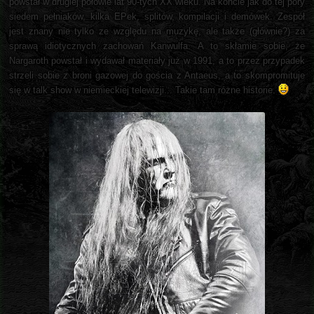
powstał w drugiej połowie lat 90-tych XX wieku. Na koncie jak do tej pory
siedem pełniaków, kilka EPek, splitów, kompilacji i demówek. Zespół
jest znany nie tylko ze względu na muzykę, ale także (głównie?) za
sprawą idiotycznych zachowań Kanwulfa. A to skłamie sobie, że
Nargaroth powstał i wydawał materiały już w 1991, a to przez przypadek
strzeli sobie z broni gazowej do gościa z Antaeus, a to skompromituje
się w talk show w niemieckiej telewizji... Takie tam różne historie.