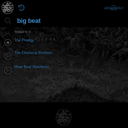
aktualności
big beat
TEMATY: 3
1
2
3
4
The Prodigy
The Chemical Brothers
Meat Beat Manifesto