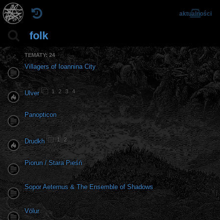
aktualności
folk
TEMATY: 24
Villagers of Ioannina City
1
2
3
4
Ulver
Panopticon
1
2
Drudkh
Piorun / Stara Pieśń
Sopor Aeternus & The Ensemble of Shadows
Völur