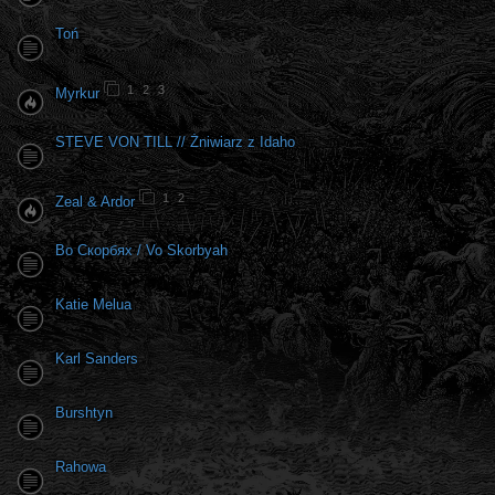
Toń
1
2
3
Myrkur
STEVE VON TILL // Żniwiarz z Idaho
1
2
Zeal & Ardor
Во Скорбях / Vo Skorbyah
Katie Melua
Karl Sanders
Burshtyn
Rahowa