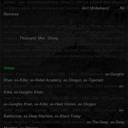
poddać, więc skompletował nowy skład i z nimi już popełnił dwa albumy,
za które powinni iść na kolanach do Canossy:
Ain't Misbehavin'......
i
No
Remorse
.
Na następną porcję dobrego grania od Tokyo Blade trzeba było
poczekać do... 2011 roku. Wtedy to wyszedł ostatni dotychczas
longplay
Thousand Men Strong
, który mimo że nie dorównuje dwóm
pierwszym albumom, okazał się niezłym powrotem weteranów sceny
heavymetalowej. Kolejny album już się ponoć tworzy, więc nie jest to ich
ostatnie słowo. Kto wie, może jeszcze nadejdzie czas Nocy Ostrza...
Skład:
Steve Pierce - Drums (1982-1986, 1987, 2010-present)
ex-Genghis
Khan, ex-Killer, ex-Rebel Academy, ex-Shogun, ex-Tigertailz
Andy Boulton - Guitars (1982-1986, 1987, 1995-1996, 2007-present)
ex-
Killer, ex-Genghis Khan
Alan Marsh - Vocals (1982-1984, 1990-1991, 1995-1996, 2017-present)
ex-Genghis Khan, ex-Killer, ex-Hard Venom, ex-Shogun
John Wiggins - Guitars (1983-1986, 1994-1996, 2010-present)
ex-
Battlezone, ex-Deep Machine, ex-Black Friday
Andy Wrighton - Bass (1984-1986, 2010-present)
ex-The Deep, ex-Deep