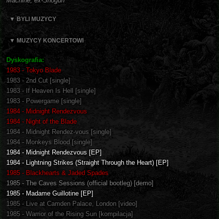
Machine, ex-Shogun
▼ BYLI MUZYCY
▼ MUZYCY KONCERTOWI
Dyskografia:
1983 - Tokyo Blade
1983 - 2nd Cut [single]
1983 - If Heaven Is Hell [single]
1983 - Powergame [single]
1984 - Midnight Rendezvous
1984 - Night of the Blade
1984 - Midnight Rendez-vous [single]
1984 - Monkeys Blood [single]
1984 - Midnight Rendezvous [EP]
1984 - Lightning Strikes (Straight Through the Heart) [EP]
1985 - Blackhearts & Jaded Spades
1985 - The Caves Sessions (official bootleg) [demo]
1985 - Madame Guillotine [EP]
1985 - Live at Camden Palace, London [video]
1985 - Warrior of the Rising Sun [kompilacja]