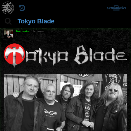
aktualności
Tokyo Blade
Nucleator
8 lat temu