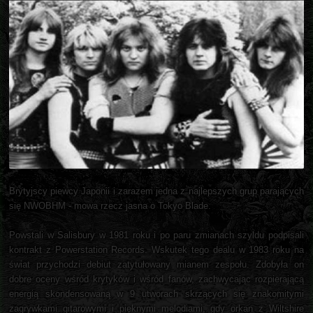
Brytyjscy piewcy Japonii i zarazem jedna z najlepszych grup parających
się NWOBHM - mowa rzecz jasna o Tokyo Blade.
Powstali w Salisbury w 1981 roku i po paru zmianach szyldu podpisali
kontrakt z Powerstation Records. Wskutek tego dealu w 1983 roku na
świat przychodzi debiut zatytułowany mianem zespołu. Zdobyła on
dobre oceny wśród krytyków i wśród fanów, zachwycając rozpierającą
energią skondensowaną w 9 utworach skrzących się znakomitymi
zagrywkami gitarowymi i pięknymi melodiami, gdy orkan z Wiltshire