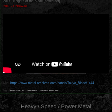
2017 - Knights of the Blade [boxed set]
2018 - Unbroken
MA:
https://www.metal-archives.com/bands/Tokyo_Blade/1444
heavy metal
nwobhm
united kingdom
Tagi:
Heavy / Speed / Power Metal