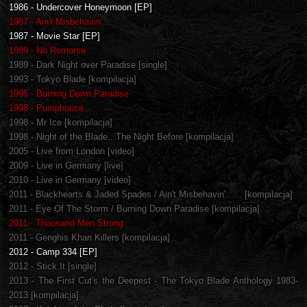
1986 - Undercover Honeymoon [EP]
1987 - Ain't Misbehavin'......
1987 - Movie Star [EP]
1989 - No Remorse
1989 - Dark Night over Paradise [single]
1993 - Tokyo Blade [kompilacja]
1995 - Burning Down Paradise
1998 - Pumphouse
1998 - Mr Ice [kompilacja]
1998 - Night of the Blade...The Night Before [kompilacja]
2005 - Live from London [video]
2009 - Live in Germany [live]
2010 - Live in Germany [video]
2011 - Blackhearts & Jaded Spades / Ain't Misbehavin'...... [kompilacja]
2011 - Eye Of The Storm / Burning Down Paradise [kompilacja]
2011 - Thousand Men Strong
2011 - Genghis Khan Killers [kompilacja]
2012 - Camp 334 [EP]
2012 - Stick It [single]
2013 - The First Cut's the Deepest - The Tokyo Blade Anthology 1983-
2013 [kompilacja]