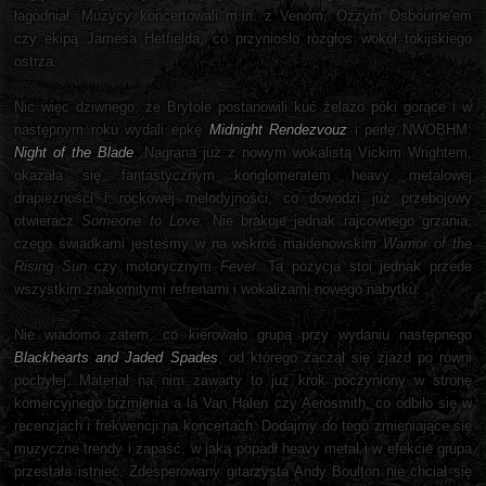
łagodniał. Muzycy koncertowali m.in. z Venom, Ozzym Osbourne'em
czy ekipą Jamesa Hetfielda, co przyniosło rozgłos wokół tokijskiego
ostrza.
Nic więc dziwnego, że Brytole postanowili kuć żelazo póki gorące i w
następnym roku wydali epkę
Midnight Rendezvouz
i perłę NWOBHM:
Night of the Blade
. Nagrana już z nowym wokalistą Vickim Wrightem,
okazała się fantastycznym konglomeratem heavy metalowej
drapieżności i rockowej melodyjności, co dowodzi już przebojowy
otwieracz
Someone to Love
. Nie brakuje jednak rajcownego grzania,
czego świadkami jesteśmy w na wskroś maidenowskim
Warrior of the
Rising Sun
czy motorycznym
Fever
. Ta pozycja stoi jednak przede
wszystkim znakomitymi refrenami i wokalizami nowego nabytku.
Nie wiadomo zatem, co kierowało grupą przy wydaniu następnego
Blackhearts and Jaded Spades
, od którego zaczął się zjazd po równi
pochyłej. Materiał na nim zawarty to już krok poczyniony w stronę
komercyjnego brzmienia a la Van Halen czy Aerosmith, co odbiło się w
recenzjach i frekwencji na koncertach. Dodajmy do tego zmieniające się
muzyczne trendy i zapaść, w jaką popadł heavy metal i w efekcie grupa
przestała istnieć. Zdesperowany gitarzysta Andy Boulton nie chciał się