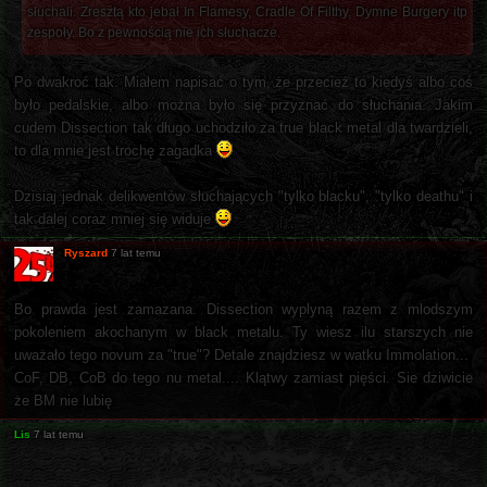
słuchali. Zresztą kto jebał In Flamesy, Cradle Of Filthy, Dymne Burgery itp
zespoły. Bo z pewnością nie ich słuchacze.
Po dwakroć tak. Miałem napisać o tym, że przecież to kiedyś albo coś
było pedalskie, albo można było się przyznać do słuchania. Jakim
cudem Dissection tak długo uchodziło za true black metal dla twardzieli,
to dla mnie jest trochę zagadka
Dzisiaj jednak delikwentów słuchających "tylko blacku", "tylko deathu" i
tak dalej coraz mniej się widuje
Ryszard
7 lat temu
Bo prawda jest zamazana. Dissection wyplyną razem z mlodszym
pokoleniem akochanym w black metalu. Ty wiesz ilu starszych nie
uważało tego novum za "true"? Detale znajdziesz w watku Immolation...
CoF, DB, CoB do tego nu metal.... Klątwy zamiast pięści. Sie dziwicie
że BM nie lubię
Lis
7 lat temu