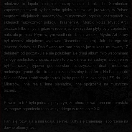
młodzież to łapała albo nie (raczej łapała). I tak The Somberlain
zapewne przeszedł by bez echa gdyby nie rozkwit już wtedy w Polsce
segment oficjalnych magazynów muzycznych ogólnie dostępnych w
sklepach muzycznych pokroju Thrashem All, Morbid Noizz, Mystic Art i
jeszcze kilku innych, gdzie w recenzjach wszystkie płyty były zajebiste i
należało je mieć. Prym w tym wiódł i do dzisiaj wiedzie Mystic Art, który
był również oficjalnym wydawcą Dissection na kraj. Jak do tego się
jeszcze dodało, że Dan Swano też tam coś to już sukces murowany. Z
debiutem od początku się nie polubiłem ale drugi album miło wspominam
i mogę posłuchać chociaż żaden to black metal na żadnym albumie nie
był a raczej typowe goeteborskie rozkrzyczane death metalowe
melodyjne granie. No i tu fakt niezaprzeczalny transfer z No Fashion do
Nuclear Blast zrobił swoje to tak jakby przejść z lokalnego LZS do Ligii
Mistrzów. Inne realia, inne pieniądze, inne spojrzenie na muzyczny
biznes.
Pewnie to też była jedna z przyczyn, że chora głowa Jona nie sprostała
wymogowi ogarnięcia tego wszystkiego w rozmiarze XXL.
Fani się rozwijają a inni udają, że nie. Kulty się zmieniają i spojrzenie na
dawne albumy też.