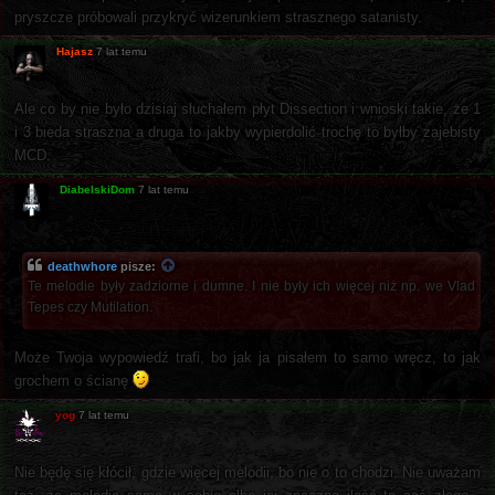
pryszcze próbowali przykryć wizerunkiem strasznego satanisty.
Hajasz
7 lat temu
Ale co by nie było dzisiaj słuchałem płyt Dissection i wnioski takie, że 1
i 3 bieda straszna a druga to jakby wypierdolić trochę to byłby zajebisty
MCD.
DiabelskiDom
7 lat temu
deathwhore
pisze:
Te melodie były zadziorne i dumne. I nie były ich więcej niż np. we Vlad
Tepes czy Mutilation.
Może Twoja wypowiedź trafi, bo jak ja pisałem to samo wręcz, to jak
grochem o ścianę
yog
7 lat temu
Nie będę się kłócił, gdzie więcej melodii, bo nie o to chodzi. Nie uważam