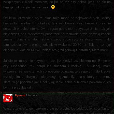
związanych z black metalem, bo już po raz n-ty pokazujesz, że się na
tym gatunku zupełnie nie znasz
Od kilku lat wiedzie prym jakaś taka moda na hejtowanie tych, którzy
kiedyś byli wielbieni i dotąd są, tyle że głównie przez fanów, którzy nie
dorastali w dobie internetów i często gęsto nie korzystają z nich tak jak
niektórzy z nas. Wystarczy popatrzeć na festiwale gdzie grywają kapele
znane i lubiane w latach 90tych, żeby zobaczyć, że stosunkowo mało
tam dzieciaków, a więcej ludzisk w wieku od 30-50 lat. Tak to też ujął
elegancko Maciek Mutwil robiąc sesję zdjęciową z ostatniej Metalmanii.
Ja się tej mody nie trzymam i tak jak kiedyś uwielbiałem np. Emperor
czy Dissection, tak dotąd ich słucham i wielbię. Co więcej, mam
wrażenie, że wielu z tych co obecnie opluwają te zespoły miało kiedyś
też się nimi zachwycało, ale czasy się zmieniły i dla niektórych to teraz
siara, więc podobnie jak z polityką, lepiej sobie publicznie popierdolić, co
by inni przyklaskali.
Ryszard
7 lat temu
Wielu starych fanow rozwinęło się po prostu. Co będą udawać, a "kulty"
to chyba dzieciom w głowach siedzą. Ja np uważałem ich od zawsze za