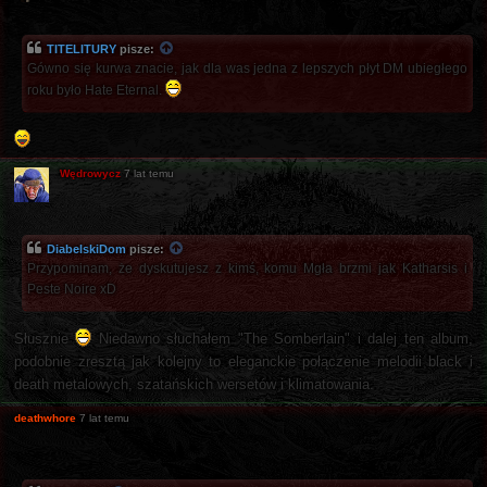
TITELITURY
pisze:
Gówno się kurwa znacie, jak dla was jedna z lepszych płyt DM ubiegłego
roku było Hate Eternal.
Wędrowycz
7 lat temu
DiabelskiDom
pisze:
Przypominam, że dyskutujesz z kimś, komu Mgła brzmi jak Katharsis i
Peste Noire xD
Słusznie
Niedawno słuchałem "The Somberlain" i dalej ten album,
podobnie zresztą jak kolejny to eleganckie połączenie melodii black i
death metalowych, szatańskich wersetów i klimatowania.
deathwhore
7 lat temu