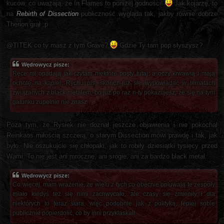
kuców, co uważają, że In Flames to poniżej godności!
Jak kojarzę, to
na
Rebirth of Dissection
publiczność wygląda tak, jakby równie dobrze
Therion grał ;p
@TITEK co ty masz z tym Grave?
Gdzie Ty tam pop słyszysz?
Wędrowycz pisze:
Ręce mi opadają jak czytam niektóre posty tutaj, a oczy krwawią i mają
ochotę na kąpiel. Rychu pls, skończ już się wypowiadać w tematach
związanych z black metalem, bo już po raz n-ty pokazujesz, że się na tym
gatunku zupełnie nie znasz
Poza tym, że Rysiek nie doznał jeszcze objawienia i nie pokochał
Reinkaos miłością szczerą, o starym Dissection mówi prawdę i tak, jak
było. Nie oszukujcie się chłopaki, jak to robiły dziesiątki tysięcy przed
Wami. To nie jest ani mroczne, ani srogie, ani za bardzo black metal.
Wędrowycz pisze:
Co więcej, mam wrażenie, że wielu z tych co obecnie opluwają te zespoły
miało kiedyś też się nimi zachwycało, ale czasy się zmieniły i dla
niektórych to teraz siara, więc podobnie jak z polityką, lepiej sobie
publicznie popierdolić, co by inni przyklaskali.