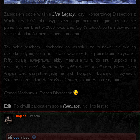
Zapodałem sobie właśnie
Live Legacy
, czyli koncertówkę Dissection z
Wacken w 1997 roku, wypuszczoną po paru bootlegach ostatecznie
przez Nuclear Blast w 2003 roku. Bez
Night's Blood
, bo tam dźwięk nie
spełnił standardów niemieckiego koncernu.
Tak sobie słucham i dochodzę do wniosku, że to nawet nie tyle są
cukierki jedynie, co te ich stare szlagiery to są pierdolone kołysanki.
Riffy bujają lewa-prawa, jakby mamusia tuliła do snu "uspokój się
dziecko, nie płacz".
Storm of the Light's Bane
,
Unhallowed
,
Where Dead
Angels Lie
, wszystkie jadą na tych kojących, bujanych motywach.
Strachy na zasadzie
Baśni Braci Grimm
, jak nie Hansa Krystiana.
Frozen
Madonny >
Frozen
Dissection
Edit:
Po chwili zapodałem sobie
Reinkaos
. No. I to jest to.
Hajasz
7 lat temu
yog
pisze: