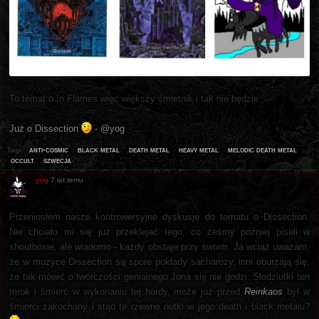
To temat o In Flames więc większy śmietnik i tak nie będzie.
Już o Dissection
- @yog
anti-cosmic
black metal
death metal
heavy metal
melodic death metal
Tagi:
occult
szwecja
yog
7 lat temu
Przeniosłem nasze kontrowersyjne dyskusje do tematu o Dissection.
Nie chciało mi się już przeklejać tego, co żeśmy później pisali w
shoutboxie, ale wiadomo - każdy obstaje przy swoim. Ja wciąż uważam,
że w muzyce Dissection są spore pokłady sacharozy, inni oburzają się,
że tak mówić o twórczości genialnego Jona się nie godzi. Słodziutki ten
mrok i śmierć w wykonaniu tej hordy, może już przed
Reinkaos
był w
śmierci zakochany i stąd te rzewne nutki w jego death i black metalu?