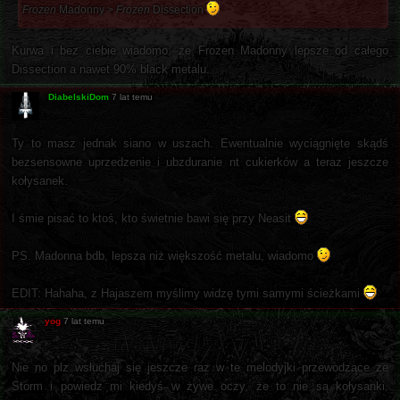
Frozen
Madonny >
Frozen
Dissection
Kurwa i bez ciebie wiadomo, że Frozen Madonny lepsze od całego
Dissection a nawet 90% black metalu.
DiabelskiDom
7 lat temu
Ty to masz jednak siano w uszach. Ewentualnie wyciągnięte skądś
bezsensowne uprzedzenie i ubzduranie nt cukierków a teraz jeszcze
kołysanek.
I śmie pisać to ktoś, kto świetnie bawi się przy Neasit
PS. Madonna bdb, lepsza niż większość metalu, wiadomo
EDIT: Hahaha, z Hajaszem myślimy widzę tymi samymi ścieżkami
yog
7 lat temu
Nie no plz wsłuchaj się jeszcze raz w te melodyjki przewodzące ze
Storm i powiedz mi kiedyś w żywe oczy, że to nie są kołysanki.