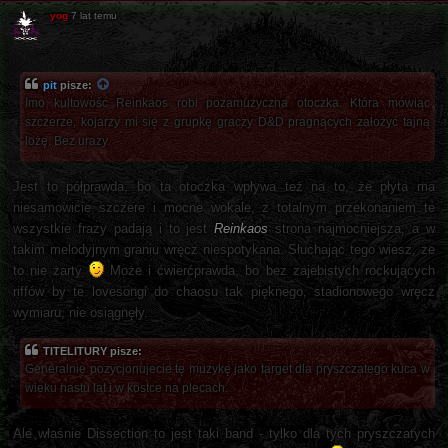
yog
7 lat temu
pit
pisze:
Imo kultowość Reinkaos robi pozamuzyczna otoczka. Która mówiąc
szczerze, kojarzy mi się z grupkę graczy D&D pragnących założyć tajną
lożę. Bez urazy.
Jest to półprawda, bo ta otoczka wpływa też na to, że płyta ma
niesamowicie szczere i mocne wokale, z totalnym przekonaniem te
wszystkie frazy padają i to jest
Reinkaos
strona najmocniejsza, a w
takim melodyjnym graniu wręcz niespotykana. Słuchając tego wiesz, że
to nie żarty
Może i ćwierćprawda, bo bez zajebistych rockujących
riffów by te lovesongi do chaosu tak pięknego, stadionowego wręcz
wymiaru, nie osiągnęły.
TITELITURY pisze:
Generalnie pozycjonujecie tę muzykę jako target dla pryszczatego kuca w
wieku nastu lat i w kostce na plecach.
Ale właśnie Dissection to jest taki band - tylko dla tych pryszczatych