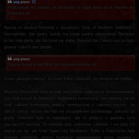
yog
pisze:
Podtrzymuję też zdanie, że Dissection to wpół drogi od In Flames do
Emperora xD
Raczej to okolice Immortal z wysokości Sons of Northern Darkness i
Necrophobic. Ale spoko, każdy ma swoje punkty odniesienia. Rainkaos
to też miła płyta, ale zaczyna się słabo, Beyond the Chorizo ma za dużo
groove i takich tam pierdół.
yog pisze:
Ogólnie to jest to taki D666 dla transseksualistów xD
Znasz jakiegoś transa? Ja znam kilku i uważam, że skrajnie nie trafiłeś.
Muzyka Dissection była przede wszystkim znakomicie skomponowana.
Jon miał zmysł do harmonii i budowania kompozycji, nie uwierzę, że nie
miał całkiem konkretnej wiedzy teoretycznej z zakresu muzyki, bo
takich rzeczy raczej nie robi się przypadkowo przebierając palcami po
gryfie. Owszem było to melodyjne, ale to słodycz z gatunku tych
sączących truciznę. Te melodie były zadziorne i dumne. I nie były ich
więcej niż np. we Vlad Tepes czy Mutilation. Tylko u Francuzów były
melodie chłopców, którzy frustracje spowodowane przez stulejkę i