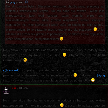
yog
pisze:
No, zło zawsze było z Dissection kojarzone, choćby przez przygodę za
kratami i wcześniejsze uczynki. Tak ten band był zawsze i wciąż jest
przedstawiany, jako total suicidal satan worship, przez jego
blackmetalowych fanów, także (przede wszystkim!) wobec starszych
materiałów, nie tylko
Reinkaos
i wiele osób go słucha po dziś dzień z
przekonaniem, że to strasznie mocne granie nie dla pizdeczek
A to
właśnie dla pizdeczek granie i to podwójnych, bo takich, co się boją same
przed sobą przyznać, że są pizdeczkami
No i znowu srogość i zło i oczywiście pizdeczki i cioty a było tylko o
melodiach, czy są takie a nie inne
Chyba zbyt dużo hejtu
internetowego
@Ryszard
, no, jakbym popytał ludzi co sądzą o The Gathering to
pewnie znakomita większość by mnie wyśmiała
Ciekawe co
@yog
sądzi. Pewnie też cukier i granie dla pizdeczek do potęgi 666?
yog
7 lat temu
No mi się jakoś The Gathering nigdy nie podobał za bardzo i zachwytów
nad zespołem i Anneke nie podzielałem
Zrzucam to na karb tego, że