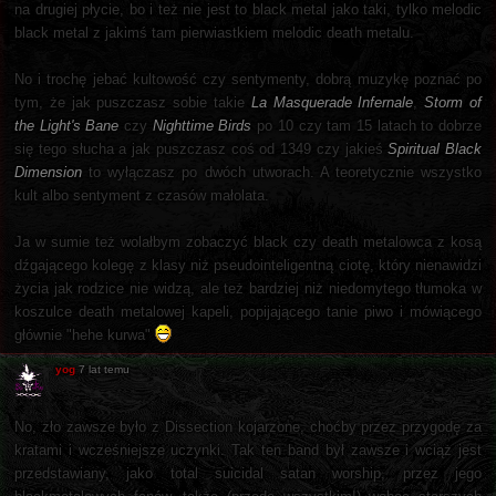
na drugiej płycie, bo i też nie jest to black metal jako taki, tylko melodic
black metal z jakimś tam pierwiastkiem melodic death metalu.
No i trochę jebać kultowość czy sentymenty, dobrą muzykę poznać po
tym, że jak puszczasz sobie takie
La Masquerade Infernale
,
Storm of
the Light's Bane
czy
Nighttime Birds
po 10 czy tam 15 latach to dobrze
się tego słucha a jak puszczasz coś od 1349 czy jakieś
Spiritual Black
Dimension
to wyłączasz po dwóch utworach. A teoretycznie wszystko
kult albo sentyment z czasów małolata.
Ja w sumie też wolałbym zobaczyć black czy death metalowca z kosą
dźgającego kolegę z klasy niż pseudointeligentną ciotę, który nienawidzi
życia jak rodzice nie widzą, ale też bardziej niż niedomytego tłumoka w
koszulce death metalowej kapeli, popijającego tanie piwo i mówiącego
głównie "hehe kurwa"
yog
7 lat temu
No, zło zawsze było z Dissection kojarzone, choćby przez przygodę za
kratami i wcześniejsze uczynki. Tak ten band był zawsze i wciąż jest
przedstawiany, jako total suicidal satan worship, przez jego