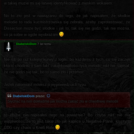
w takiej muzie mi się łatwiej identyfikować z męskim wokalem.
No to zło jest w nawiązaniu do tego, że jak napisałem, że słodkie
melodie to rada kucmistrzowska się zebrała, ażeby zaprotestować, że
Dissection może być słodkie i jak to, tak się nie godzi, tak nie można,
co ja sobie w ogóle wyobrażam
DiabelskiDom
7 lat temu
Nie rób po raz kolejny kurwy z logiki, bo każdemu z tych, co się zaczęli
kłócić chodziło o sam fakt cukierkowatości tych melodii, nikt nie napisał,
że nie godzi się tak, bo to samo zło i przemoc.
Jeżeli natomiast mówisz o wypowiedziach typu:
DiabelskiDom
pisze:
Słychać na nim dokładnie jak można zakląć zło w chwytliwej melodii
to chyba nie napisałeś tego na poważnie? Bo chyba nikt nie ma
wątpliwości, że to jest takie zło jak kaplice u Negative Plane, krypty u
CDG czy chaos u Knelt Rote