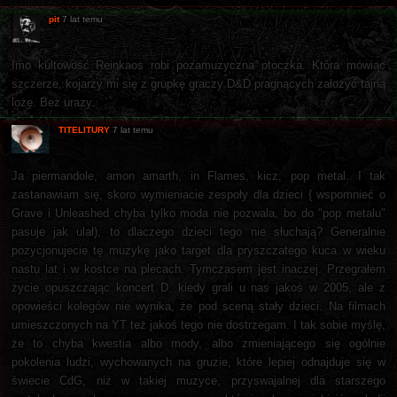
pit
7 lat temu
Imo kultowość Reinkaos robi pozamuzyczna otoczka. Która mówiąc
szczerze, kojarzy mi się z grupkę graczy D&D pragnących założyć tajną
lożę. Bez urazy.
TITELITURY
7 lat temu
Ja piermandole, amon amarth, in Flames, kicz, pop metal. I tak
zastanawiam się, skoro wymieniacie zespoły dla dzieci { wspomnieć o
Grave i Unleashed chyba tylko moda nie pozwala, bo do "pop metalu"
pasuje jak ulał), to dlaczego dzieci tego nie słuchają? Generalnie
pozycjonujecie tę muzykę jako target dla pryszczatego kuca w wieku
nastu lat i w kostce na plecach. Tymczasem jest inaczej. Przegrałem
życie opuszczając koncert D. kiedy grali u nas jakoś w 2005, ale z
opowieści kolegów nie wynika, że pod sceną stały dzieci. Na filmach
umieszczonych na YT też jakoś tego nie dostrzegam. I tak sobie myślę,
że to chyba kwestia albo mody, albo zmieniającego się ogólnie
pokolenia ludzi, wychowanych na gruzie, które lepiej odnajduje się w
świecie CdG, niż w takiej muzyce, przyswajalnej dla starszego