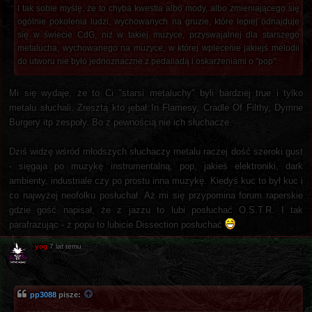
I tak sobie myślę, że to chyba kwestia albo mody, albo zmieniającego się
ogólnie pokolenia ludzi, wychowanych na gruzie, które lepiej odnajduje
się w świecie CdG, niż w takiej muzyce, przyswajalnej dla starszego
metalucha, wychowanego na muzyce, w której wplecenie jakiejś melodii
do utworu nie było jednoznaczne z pedaliadą i oskarżeniami o "pop".
Mi się wydaje, że to Ci "starsi metaluchy" byli bardziej true i tylko
metalu słuchali. Zresztą kto jebał In Flamesy, Cradle Of Filthy, Dymne
Burgery itp zespoły. Bo z pewnością nie ich słuchacze.
Dziś widzę wśród młodszych słuchaczy metalu raczej dość szeroki gust
- sięgaja po muzykę instrumentalną, pop, jakieś elektroniki, dark
ambienty, industriale czy po prostu inna muzykę. Kiedyś kuc to był kuc i
co najwyżej neofolku posłuchał. Aż mi się przypomina forum raperskie
gdzie gość napisał, że z jazzu to lubi posłuchać O.S.T.R. I tak
parafrazując - z popu to lubicie Dissection posłuchać
yog
7 lat temu
pp3088
pisze: