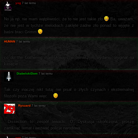
yog
7 lat temu
No ja np. nie mam wątpliwości, że to nie jest takie zło
Ba, uważam,
że nie jest w tychże melodiach zaklęte żadne zło ponad to wyjęte z
baśni braci Grimm
HUMAN
7 lat temu
co do the Gathering mam Always w pierwszym wydaniu oryginał na
kasecie
DiabelskiDom
7 lat temu
Tak czy inaczej nikt tutaj nie pisał o złych czynach i ekstremalnej
filozofii poza Wami więc....
Ryszard
7 lat temu
...Dissection to zespół lewacki, O. Dyskusja skończona, proszę
zamknąć temat i wezwać policje narodowa.
yog
7 lat temu