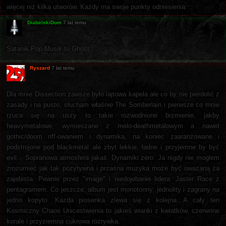
więcej niż kilka utworów. Każdy ma swoje punkty odniesienia.
DiabelskiDom
7 lat temu
Satanik Pop Musik to Ghost
Ryszard
7 lat temu
Dla mnie Dissection zawsze było lajtowa kapela ale co by nie pierdolić z
zasady i na pusto, słucham właśnie The Somberlain i pierwsze co mnie
rzuca się na uszy to takie rozwodnione brzmienie, jakby
heavymetalowe, wymieszane z melo-deathmetalowym a nawet
gothic/doom riff-owaniem i dynamika, na koniec zaaranżowane i
podstrojone pod blackmetal ale zbyt lekkie, ładne i przyjemne by być
evil... Sopranowa atmosfera jakaś. Dynamiki zero. Ja nigdy nie moglem
zrozumieć jak tak pozytywna i przaśna muzyka może być uważaną za
zajebista. Pewnie przez "image" i niedojebanie lidera. Jaster Race z
pentagramem. Co jeszcze, album jest monotonny, jednolity i zagrany na
jedno kopyto. Kazda piosenka zlewa się z kolejna. A cały ten
Kosmiczny Chaos Unicestwienia to jakieś wianki z kwiatków, czerwone
korale i przyziemna cukrowa rozrywka.