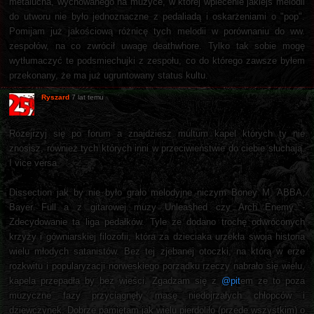
metalucha, wychowanego na muzyce, w której wplecenie jakiejś melodii
do utworu nie było jednoznaczne z pedaliadą i oskarżeniami o "pop".
Pomijam już jakościową różnicę tych melodii w porównaniu do ww.
zespołów, na co zwrócił uwagę deathwhore. Tylko tak sobie mogę
wytłumaczyć te podsmiechujki z zespołu, co do którego zawsze byłem
przekonany, że ma już ugruntowany status kultu.
Ryszard
7 lat temu
Rozejrzyj się po forum a znajdziesz multum kapel których ty nie
znosisz, również tych których inni w przeciwieństwie do ciebie słuchają.
I vice versa.
Dissection jak by nie było grało melodyjne niczym Boney M, ABBA,
Bayer Full a z gitarowej muzy Unleashed czy Arch Enemy -
Zdecydowanie ta liga pedałków. Tyle ze dodano trochę odwróconych
krzyży i gówniarskiej filozofii, która za dzieciaka urzekła swoja historia
wielu młodych satanistów. Bez tej zjebanej otoczki, na którą w erze
rozkwitu i popularyzacji norweskiego porządku rzeczy nabrało się wielu,
kapela przepadła by bez wieści. Zgadzam się z
@pit
em ze to poza
muzyczne fazy przyciągnęły masę niedojrzałych chłopców i
dziewczynek. Dobrze pamiętam jak wielu pierdoliło (przede wszystkim) o