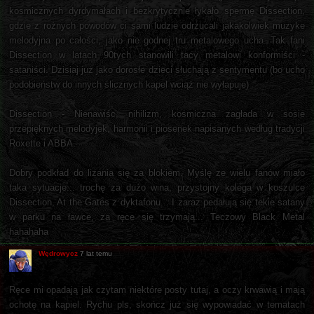
kosmicznych dyrdymałach i bezkrytycznie łykało spermę Dissection,
gdzie z rożnych powodów ci sami ludzie odrzucali jakakolwiek muzyke
melodyjna po całości, jako nie godnej tru metalowego ucha. Tak fani
Dissection w latach 90tych stanowili tacy metalowi konformiści -
sataniści. Dzisiaj już jako dorosłe dzieci słuchają z sentymentu (bo ucho
podobieństw do innych ślicznych kapel wciąż nie wyłapuje)
Dissection - Nienawiśc, nihilizm, kosmiczna zagłada w sosie
przepięknych melodyjek, harmonii i piosenek napisanych według tradycji
Roxette i ABBA.
Dobry podkład do lizania się za blokiem. Myślę ze wielu fanów miało
taka sytuacje... trochę za dużo wina, przystojny kolega w koszulce
Dissection, At the Gates z dyktafonu... I zaraz pedałują się tekie satany
w parku na ławce, za ręce się trzymają... Teczowy Black Metal
hahahaha
Wędrowycz
7 lat temu
Ręce mi opadają jak czytam niektóre posty tutaj, a oczy krwawią i mają
ochotę na kąpiel. Rychu pls, skończ już się wypowiadać w tematach