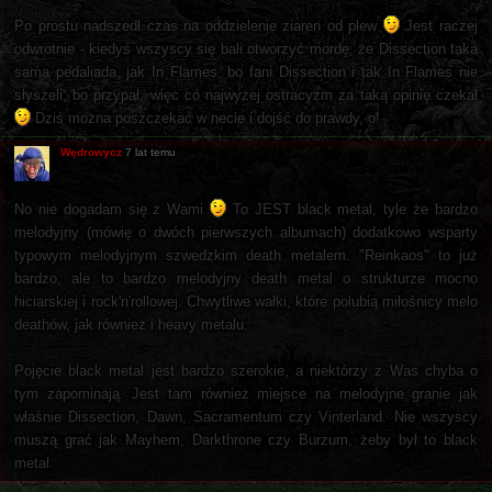
Po prostu nadszedł czas na oddzielenie ziaren od plew
Jest raczej
odwrotnie - kiedyś wszyscy się bali otworzyć mordę, że Dissection taka
sama pedaliada, jak In Flames, bo fani Dissection i tak In Flames nie
słyszeli, bo przypał, więc co najwyżej ostracyzm za taką opinię czekał
Dziś można poszczekać w necie i dojść do prawdy, o!
Wędrowycz
7 lat temu
No nie dogadam się z Wami
To JEST black metal, tyle że bardzo
melodyjny (mówię o dwóch pierwszych albumach) dodatkowo wsparty
typowym melodyjnym szwedzkim death metalem. "Reinkaos" to już
bardzo, ale to bardzo melodyjny death metal o strukturze mocno
hiciarskiej i rock'n'rollowej. Chwytliwe wałki, które polubią miłośnicy melo
deathów, jak również i heavy metalu.
Pojęcie black metal jest bardzo szerokie, a niektórzy z Was chyba o
tym zapominają. Jest tam również miejsce na melodyjne granie jak
właśnie Dissection, Dawn, Sacramentum czy Vinterland. Nie wszyscy
muszą grać jak Mayhem, Darkthrone czy Burzum, żeby był to black
metal.