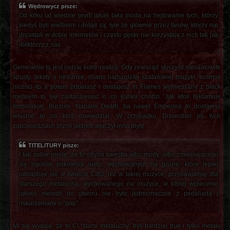
Wędrowycz pisze:
Od kilku lat wiedzie prym jakaś taka moda na hejtowanie tych, którzy
kiedyś byli wielbieni i dotąd są, tyle że głównie przez fanów, którzy nie
dorastali w dobie internetów i często gęsto nie korzystają z nich tak jak
niektórzy z nas.
Generalnie to jest rodzaj kontr-reakcji. Gdy zewsząd słyszysz niesamowite
spusty, teksty o nihlizmie, miano najbardziej szatańskiej muzyki, kosmos
nicości itp a potem odpalasz i dostajesz In Flames wymieszany z black
metalem to się zastanawiasz o co kurwa chodzi. Jak ktoś reklamuje
Immolation, Burzum, Napalm Death, ba nawet Emperora to dostajesz
właśnie to co ktoś powiedział. W przypadku Dissection po tych
zapowiedziach brzmi jakbym włączył inna płytę.
TITELITURY pisze:
I tak sobie myślę, że to chyba kwestia albo mody, albo zmieniającego
się ogólnie pokolenia ludzi, wychowanych na gruzie, które lepiej
odnajduje się w świecie CdG, niż w takiej muzyce, przyswajalnej dla
starszego metalucha, wychowanego na muzyce, w której wplecenie
jakiejś melodii do utworu nie było jednoznaczne z pedaliadą i
oskarżeniami o "pop".
Mi się wydaje, że to Ci "starsi metaluchy" byli bardziej true i tylko metalu