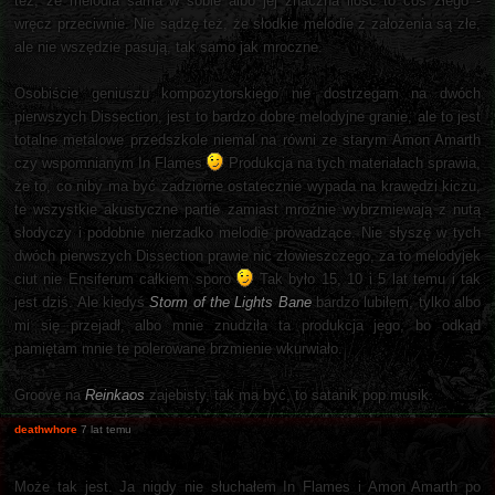
też, że melodia sama w sobie albo jej znaczna ilość to coś złego -
wręcz przeciwnie. Nie sądzę też, że słodkie melodie z założenia są złe,
ale nie wszędzie pasują, tak samo jak mroczne.
Osobiście geniuszu kompozytorskiego nie dostrzegam na dwóch
pierwszych Dissection, jest to bardzo dobre melodyjne granie, ale to jest
totalne metalowe przedszkole niemal na równi ze starym Amon Amarth
czy wspomnianym In Flames
Produkcja na tych materiałach sprawia,
że to, co niby ma być zadziorne ostatecznie wypada na krawędzi kiczu,
te wszystkie akustyczne partie zamiast mroźnie wybrzmiewają z nutą
słodyczy i podobnie nierzadko melodie prowadzące. Nie słyszę w tych
dwóch pierwszych Dissection prawie nic złowieszczego, za to melodyjek
ciut nie Ensiferum całkiem sporo
Tak było 15, 10 i 5 lat temu i tak
jest dziś. Ale kiedyś
Storm of the Lights Bane
bardzo lubiłem, tylko albo
mi się przejadł, albo mnie znudziła ta produkcja jego, bo odkąd
pamiętam mnie te polerowane brzmienie wkurwiało.
Groove na
Reinkaos
zajebisty, tak ma być, to satanik pop musik.
deathwhore
7 lat temu
Może tak jest. Ja nigdy nie słuchałem In Flames i Amon Amarth po