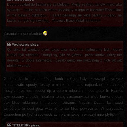
Dobry podkład do lizania się za blokiem. Myślę ze wielu fanów miało taka
sytuacje... trochę za dużo wina, przystojny kolega w koszulce Dissection,
At the Gates z dyktafonu... I zaraz pedałują się tekie satany w parku na
ławce, za ręce się trzymają... Teczowy Black Metal hahahaha
Zaśmiałem się okrutnie
Wędrowycz pisze:
Od kilku lat wiedzie prym jakaś taka moda na hejtowanie tych, którzy
kiedyś byli wielbieni i dotąd są, tyle że głównie przez fanów, którzy nie
dorastali w dobie internetów i często gęsto nie korzystają z nich tak jak
niektórzy z nas.
Generalnie to jest rodzaj kontr-reakcji. Gdy zewsząd słyszysz
niesamowite spusty, teksty o nihlizmie, miano najbardziej szatańskiej
muzyki, kosmos nicości itp a potem odpalasz i dostajesz In Flames
wymieszany z black metalem to się zastanawiasz o co kurwa chodzi.
Jak ktoś reklamuje Immolation, Burzum, Napalm Death, ba nawet
Emperora to dostajesz właśnie to co ktoś powiedział. W przypadku
Dissection po tych zapowiedziach brzmi jakbym włączył inna płytę.
TITELITURY pisze: