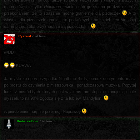
blackmetalowych fanów, także (przede wszystkim!) wobec starszych
materiałów, nie tylko
Reinkaos
i wiele osób go słucha po dziś dzień z
przekonaniem, że to strasznie mocne granie nie dla pizdeczek
A to
właśnie dla pizdeczek granie i to podwójnych, bo takich, co się boją
same przed sobą przyznać, że są pizdeczkami
Ryszard
7 lat temu
@DD
KURWA
Ja myślę ze np w przypadku Nighttime Birds, oprócz sentymentu masz
po prostu do czynienia z mistrzowska i ponadczasowa muzyka. Popytaj
ludzi. Z pośród tych których gust w jakimś tam stopniu szanujesz, i o ile
słyszeli, to na 90% zgodzą się z ta lub ew. Mandylion.
A pierdoleniem się nie przejmuj. Naprawdę
DiabelskiDom
7 lat temu