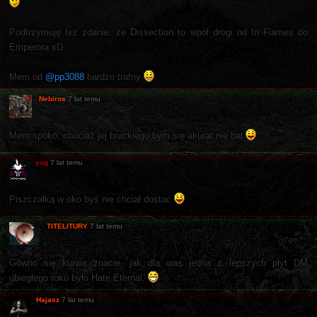
Podtrzymuję też zdanie, że Dissection to wpół drogi od In Flames do
Emperora xD
Mem od
@pp3088
bardzo trafny
Nebiros
7 lat temu
Mem spoko, chociaż jej brackiego bym się akurat nie bał
yog
7 lat temu
Piszczałką w oko byś nie chciał dostać
TITELITURY
7 lat temu
Gówno się kurwa znacie, jak dla was jedna z lepszych płyt DM
ubiegłego roku było Hate Eternal.
Hajasz
7 lat temu