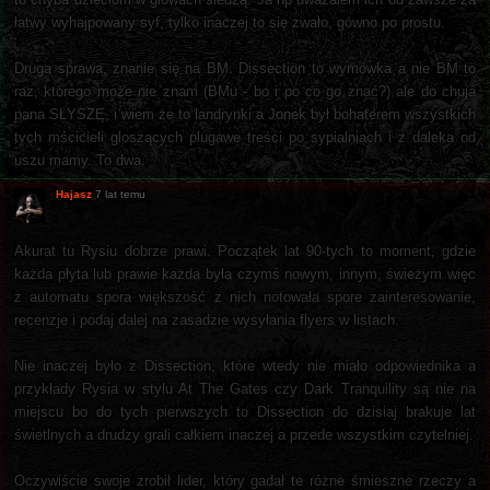
łatwy wyhajpowany syf, tylko inaczej to się zwało, gówno po prostu.
Druga sprawa, znanie się na BM. Dissection to wymówka a nie BM to
raz, którego może nie znam (BMu - bo i po co go znać?) ale do chuja
pana SŁYSZĘ, i wiem że to landrynki a Jonek był bohaterem wszystkich
tych mścicieli gloszących plugawe treści po sypialniach i z daleka od
uszu mamy. To dwa.
Hajasz
7 lat temu
Akurat tu Rysiu dobrze prawi. Początek lat 90-tych to moment, gdzie
każda płyta lub prawie każda była czymś nowym, innym, świeżym więc
z automatu spora większość z nich notowała spore zainteresowanie,
recenzje i podaj dalej na zasadzie wysyłania flyers w listach.
Nie inaczej było z Dissection, które wtedy nie miało odpowiednika a
przykłady Rysia w stylu At The Gates czy Dark Tranquility są nie na
miejscu bo do tych pierwszych to Dissection do dzisiaj brakuje lat
świetlnych a drudzy grali całkiem inaczej a przede wszystkim czytelniej.
Oczywiście swoje zrobił lider, który gadał te różne śmieszne rzeczy a