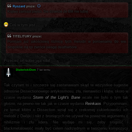
Ryszard
pisze:
Klątwy zamiast pięści. Sie dziwicie że BM nie lubię
Coś w tym jest
TITELITURY pisze:
Pomijam już jakościową różnicę tych melodii w porównaniu do ww.
zespołów, na co zwrócił uwagę deathwhore.
Przecież on sobie jaja robił
DiabelskiDom
7 lat temu
Tak czytam to i szczerze się zastanawiam skąd te wszystkie sugestie
odnośnie Dissectionowego antykosmosu, zła, nienawiści i klątw, skoro w
czasie wydania
Storm of the Light's Bane
wcale nie było o tym tak
głośno, na pewno nie tak jak w czasie wydania
Reinkaos
. Przypominam,
że temat kłótni o Dissection wziął się z rzekomej cukierkowości ich
melodii z Dwójki i nikt z broniących nie używał na poważnie argumentu o
nihilizmie i złu lidera. Nie wydaje mi się, żeby srogość i
blackmetalowość miały być celem nadrzędnym w tworzeniu kompozycji