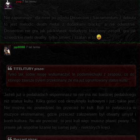
yog
7 lat temu
Nie zapominam, dla mnie po prostu Dissection i Sacramentum z debiutu
to jest melodic death metal z dodatkami blacku, a nie odwrotnie.
Dissection nie gra jak jakikolwiek melodyjny blackowy zespół, gra jak
szwedzkie melo deathy, tylko śmierć i szatan w to
pp3088
7 lat temu
TITELITURY pisze:
Tylko tak sobie mogę wytłumaczyć te podsmiechujki z zespołu, co do
którego zawsze byłem przekonany, że ma już ugruntowany status kultu.
Jeżeli już o pedaliadach wspominasz to nie ma nic bardziej pedalskiego
niż status kultu. Kilku gości coś okrzyknęło kultowym i już, takie jest.
Nie można nic powiedzieć bo przecież to kult. Boli to zwłaszcza w
muzyce ekstremalnej, gdzie przecież założeniem był otwarty umysł i
kontr-kultura. No ale przecież, to jest kult więc musisz pławić peany. To
prawie jak wspólne lizanie tej samej pały - niektórych kręci.
Ryszard pisze: