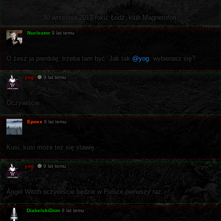
30 września 2017 roku, Łodź, klub Magnetofon.
Nucleator
9 lat temu
O żesz ja pierdolę, trzeba tam być. Jak tak
@yog
, wybierasz się?
yog
9 lat temu
Oczywiście
Epoxx
9 lat temu
Kusi, kusi może też się stawię.
yog
9 lat temu
Angel Witch oczywiście będzie w Polsce pierwszy raz.
DiabelskiDom
9 lat temu