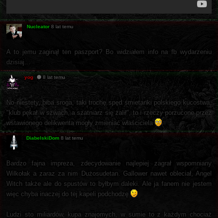
Nucleator
8 lat temu
A to jemu zaginął ten paszport? Bo widziałem info na fb wydarzeniu
dzisiaj...
yog
8 lat temu
No niestety, biba sroga, taki trochę spęd śmietanki polskiego kucostwa,
"klub pękał w szwach, a szatniarz się żalił", to i rzeczy porzucone przez
wstawionego delikwenta mogły zmieniać właściciela
DiabelskiDom
8 lat temu
Bardzo fajna impreza, zdecydowanie najlepiej zagrał wspomniany
Wilkołak a zaraz za nim Dużosudetan. Gallower nawet obleciał, Angel
Witch także ale do spustów to byłbym daleki. Ale ja fanem nie jestem
więc chyba inaczej do tej kapeli podchodzę
Ludzi sto miliardów, kupa znajomych, w sumie to z każdym chociaż