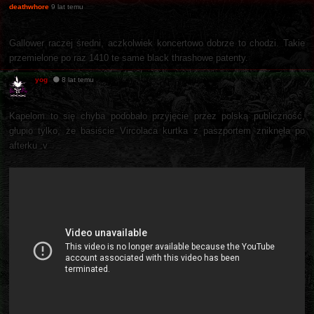
deathwhore
9 lat temu
Gallower raczej średni, aczkolwiek koncertowo dobrze to chodzi. Takie
przemielone po raz 1410 te same black thrashowe patenty.
yog
8 lat temu
Kapelom to się chyba podobało przyjęcie przez polską publiczność,
głupio tylko, że basiście Vircolaca kurtka z paszportem zniknęła po
afterku :v