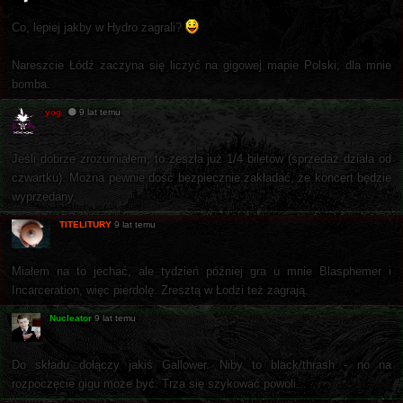
Co, lepiej jakby w Hydro zagrali?
Nareszcie Łódź zaczyna się liczyć na gigowej mapie Polski, dla mnie
bomba.
yog
9 lat temu
Jeśli dobrze zrozumiałem, to zeszła już 1/4 biletów (sprzedaż działa od
czwartku). Można pewnie dość bezpiecznie zakładać, że koncert będzie
wyprzedany.
TITELITURY
9 lat temu
Miałem na to jechać, ale tydzień później gra u mnie Blasphemer i
Incarceration, więc pierdolę. Zresztą w Łodzi też zagrają.
Nucleator
9 lat temu
Do składu dołączy jakiś Gallower. Niby to black/thrash - no na
rozpoczęcie gigu może być. Trza się szykować powoli...