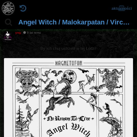
aktualności
Angel Witch / Malokarpatan / Vircolac 30.09.2017 Łódź
yog
9 lat temu
By ich chuj ustrzelił w tej Łodzi!