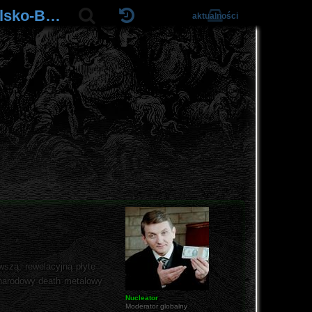
Immolation / Azarath / Full of Hell 15-17.03.2018 Warszawa / Łódź / Bielsko-Biała
aktualności
szą, rewelacyjną płytę -
ynarodowy death metalowy
Nucleator
Moderator globalny