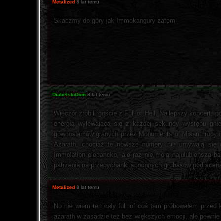
Metalized
8 lat temu
Skaczmy do góry jak Immokangury zatem
DiabelskiDom
8 lat temu
Wieczór zrobili goście z Full of Hell. Najlepszy koncert,
energią wylewającą się z każdej sekundy występu gnie
gównoslamów granych przez Monuments of Misanthropy i k
Azarath, chociaż te nowsze numery nie umywają się do
Immolation elegancko, ale raz nie moja najulubieńsza ba
patrzenia na przepychanki spoconych grubasów pod scen
Metalized
8 lat temu
No nie wiem ten cały full of coś tam próbowałem przed k
azarath w zasadzie też bez większych emocji, ale pewnie j