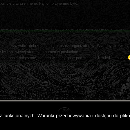
kompletu wrażeń hehe. Fajno i przyjemno było.
kal i wszystko dobrze ogarnięte przez organizatorów. Występy pierwszy
ie by było więcej starszych numerów posłuchać.
 doskonale połączone, no i ten wiszący gość pod sufitem. Kto był - ten wie.
az funkcjonalnych. Warunki przechowywania i dostępu do plik