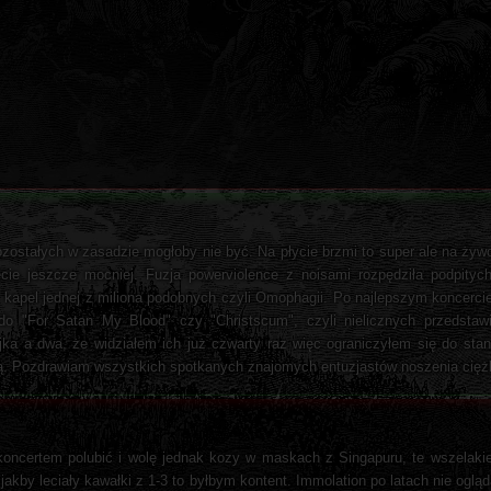
 pozostałych w zasadzie mogłoby nie być. Na płycie brzmi to super ale na ży
cie jeszcze mocniej. Fuzja powerviolence z noisami rozpędziła podpityc
apel jednej z miliona podobnych czyli Omophagii. Po najlepszym koncerci
 "For Satan My Blood" czy "Christscum", czyli nielicznych przedstawici
jka a dwa, że widziałem ich już czwarty raz więc ograniczyłem się do stan
ą. Pozdrawiam wszystkich spotkanych znajomych entuzjastów noszenia cięż
oncertem polubić i wolę jednak kozy w maskach z Singapuru, te wszelakie s
akby leciały kawałki z 1-3 to byłbym kontent. Immolation po latach nie ogląda