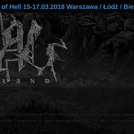
IMMOLATION powraca do Polski! Amerykanie, którzy promują swoją najwnow
sko-Białą. Towarzyszyć im będą: death-grindowy FULL OF HELL, oraz międz