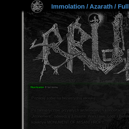
Nucleator
8 lat temu
Pozwolę sobie na bezwstydną wklejkę:
Po fantastycznie przyjętych wrześniowych koncertach, 
„Atonement”, odwiedzą 3 miasta: Warszawę, Łódź i Biel
kolektyw MONUMENT OF MISANTHROPY.