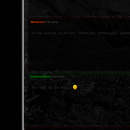
Metalized
8 lat temu
Se też skoczę, co mi tam , wolne jest, trzeba użyć, wola
DiabelskiDom
8 lat temu
No i bdb, też se skoczę