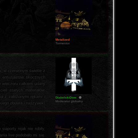
Metalized
Tormentor
wo, w czerwonym świetle z
h entuzjastów skocznych
e wieczoru całkiem udany
eli starych materiałów.
ia z założonymi rękami i
DiabelskiDom
Moderator globalny
kiego obuwia i naszywek!
iaporty nijak nie robiły,
nia live podobało mi się.