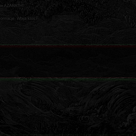
zie AZARATH!!
formacje. Wbija ktoś?