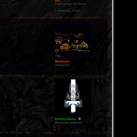
pro
Fallen Angel Of Doom
Lokalizacja:
Łódź
Metalized
Tormentor
DiabelskiDom
Moderator globalny