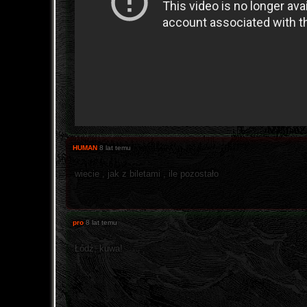
HUMAN
8 lat temu
wiecie , jak z biletami , ile pozostało
pro
8 lat temu
Łódź, kuwa!