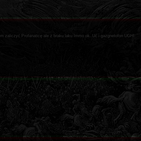
łem zaliczyć Profanaticę ale z braku laku Immo ok. Uć i gazgnetofon UGH!