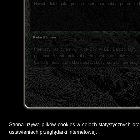
Nawet z lekka jako grubas starałem się pokryć potem dla 
Radar
8 lat temu
Pierwszy raz byłem w Rude Boy w BB. Bardzo fajny lo
poziomie. Azarath pokazał na co ich stać,aczkolwiek fajn
Co do Immolation,to klasa bezdyskusyjna. Siła i perfekcja
Strona używa plików cookies w celach statystycznych or
ustawieniach przeglądarki internetowej.