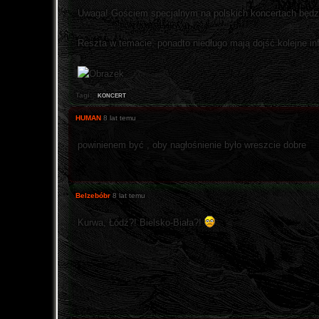
Uwaga! Gościem specjalnym na polskich koncertach będ
Reszta w temacie, ponadto niedługo mają dojść kolejne in
koncert
Tagi:
HUMAN
8 lat temu
powinienem być , oby nagłośnienie było wreszcie dobre
Belzebóbr
8 lat temu
Kurwa, Łódź?! Bielsko-Biała?!