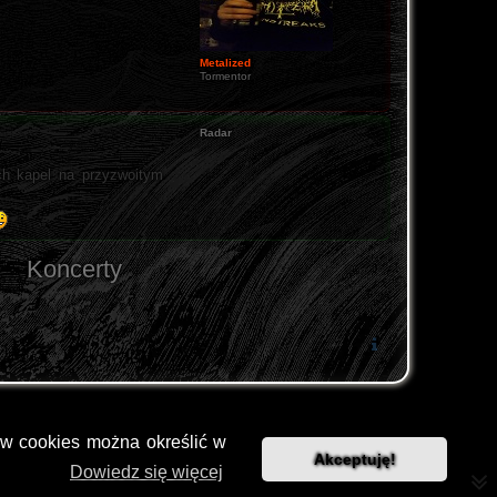
Metalized
Tormentor
Radar
ch kapel na przyzwoitym
Koncerty
ów cookies można określić w
Akceptuję!
Dowiedz się więcej