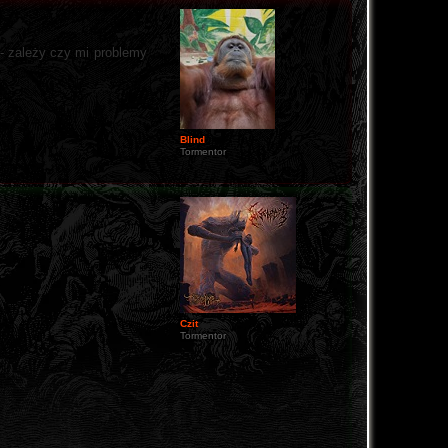
- zależy czy mi problemy
Blind
Tormentor
Czit
Tormentor