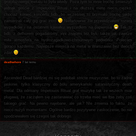
grotołazowego metalu to była wtedy. Poza tym to mnie trochę śmieszyli
jednak goście z Impetuous Ritual i na dłuższą metę nieco ciężko,
chociaż koniec koncertu bdb, bo wcześniej to brzmiało trochę jakby
zamierzali cały gig grać intro
Niefartownie źle przewidziałem rozwój
wypadków i na ostatnim kawałku wyszedłem na papierosa
Tak to
bdb, z defhorem pogadaliśmy, inni znajomi też byli, także jak zawsze
miła atmosfera na hydrozagadkowo-chmurowym podwórku. Polecam
gorąco każdemu. Najlepsze miejsca na metal w Warszawie bez dwóch
zdań
deathwhore
7 lat temu
Ascended Dead bardziej mi się podobali stricte muzycznie, bo to żadne
jaskinie, tylko klasyczny do bólu amerykański satanistyczny death
metal. Dla odmiany Impetouos Ritual grał muzykę tak ze wszech miar
plugawą, że zacząłem się zastanawiać co trzeba mieć we łbie żeby coś
takiego grać. Na pewno najebane, ale jak? NIe zmienia to faktu, że
nieco nużyli momentami. Ogólnie bardzo pozytywne zaskoczenie, bo nie
spodziewałem się czegoś tak dobrego.