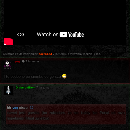
Ostatnio edytowany przez
paero123
7 lat temu
, edytowany łącznie 1 raz.
yog
7 lat temu
I to podobno po ciemku co gorsza
DiabelskiDom
7 lat temu
yog
pisze:
nawet jeśli garstka (bo zakładam, że nie każdy fan Portal od razu
Impetuous Ritual uwielbia).