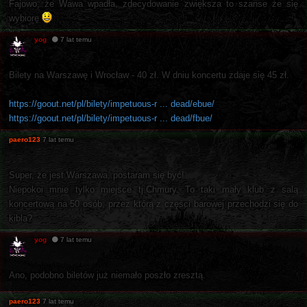
Fajowo, że Wawa wpadła, zdecydowanie zwiększa to szanse że się
wybiorę
yog
7 lat temu
Bilety na Warszawę i Wrocław - 40 zł. W dniu koncertu zdaje się 45 zł.
https://goout.net/pl/bilety/impetuous-r ... dead/ebue/
https://goout.net/pl/bilety/impetuous-r ... dead/fbue/
paero123
7 lat temu
Super, że jest Warszawa, postaram się być!
Niepokoi mnie tylko miejsce tj.Chmury. To taki mały klub z salą
koncertową na 50 osób, przez którą z części barowej przechodzi się do
kibla?
yog
7 lat temu
Ano, podobno biletów już niemało poszło zresztą.
paero123
7 lat temu