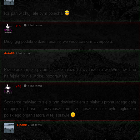
Idź pan w chuj, ale bym pojechał
yog
7 lat temu
Drugi gig podobno dzień później we wrocławskim Liverpoolu.
Ania86
7 lat temu
Przepraszam, że pytam a jak znaleźć to wydarzenie we Wrocławiu np
na fejsie bo nie widzę, pozdrawiam.
yog
7 lat temu
Szczerze mówiąc to się o tym dowiedziałem z plakatu promującego całą
europejską trasę i przypuszczam, że jeszcze nie było ogłoszeń
polskiego organizatora w tej sprawie
Epoxx
7 lat temu