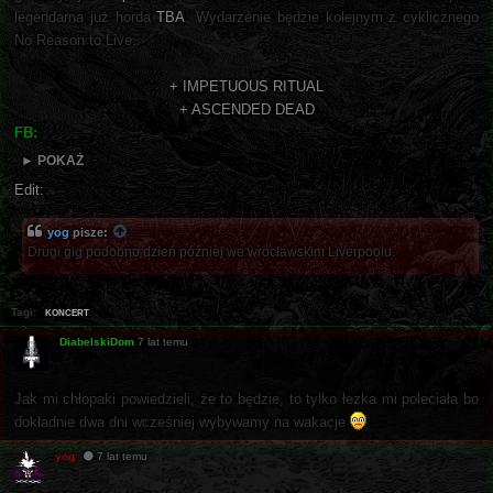
legendarna już horda
TBA
. Wydarzenie będzie kolejnym z cyklicznego
No Reason to Live.
+ IMPETUOUS RITUAL
+ ASCENDED DEAD
FB:
► POKAŻ
Edit:
yog
pisze:
Drugi gig podobno dzień później we wrocławskim Liverpoolu.
koncert
Tagi:
DiabelskiDom
7 lat temu
Jak mi chłopaki powiedzieli, że to będzie, to tylko łezka mi poleciała bo
dokładnie dwa dni wcześniej wybywamy na wakacje
yog
7 lat temu