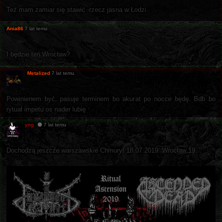
Też mam zamiar się stawić -rzecz jasna w Łodzi.
Ania86
7 lat temu
I będzie ten Wrocław?
Metalized
7 lat temu
Powinienem być, pasuje terminem bo akurat po nocce będę. Bdb bo
rytuał impetu os nader lubię
yog
7 lat temu
Dochodzą jeszcze warszawskie Chmury! 18.07.2019. Wrocław 19.