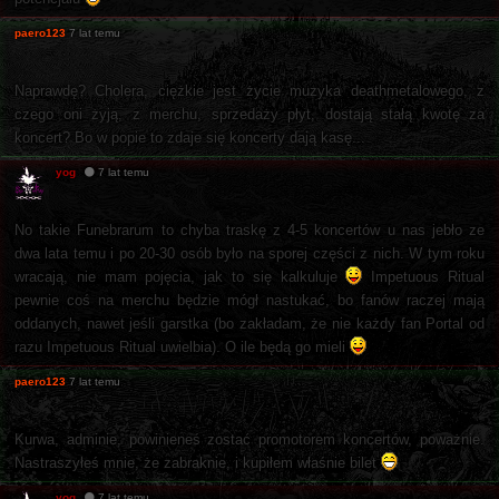
paero123
7 lat temu
Naprawdę? Cholera, ciężkie jest życie muzyka deathmetalowego, z
czego oni żyją, z merchu, sprzedaży płyt, dostają stałą kwotę za
koncert? Bo w popie to zdaje się koncerty dają kasę...
yog
7 lat temu
No takie Funebrarum to chyba traskę z 4-5 koncertów u nas jebło ze
dwa lata temu i po 20-30 osób było na sporej części z nich. W tym roku
wracają, nie mam pojęcia, jak to się kalkuluje
Impetuous Ritual
pewnie coś na merchu będzie mógł nastukać, bo fanów raczej mają
oddanych, nawet jeśli garstka (bo zakładam, że nie każdy fan Portal od
razu Impetuous Ritual uwielbia). O ile będą go mieli
paero123
7 lat temu
Kurwa, adminie, powinieneś zostać promotorem koncertów, poważnie.
Nastraszyłeś mnie, że zabraknie, i kupiłem właśnie bilet
yog
7 lat temu