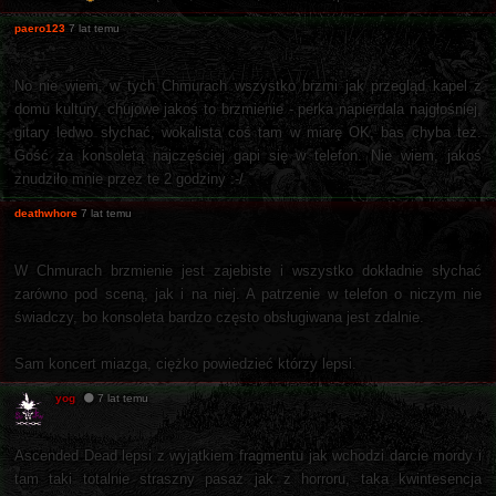
paero123
7 lat temu
No nie wiem, w tych Chmurach wszystko brzmi jak przegląd kapel z
domu kultury, chujowe jakoś to brzmienie - perka napierdala najgłośniej,
gitary ledwo słychać, wokalista coś tam w miarę OK, bas chyba też.
Gość za konsoletą najczęściej gapi się w telefon. Nie wiem, jakoś
znudziło mnie przez te 2 godziny :-/
deathwhore
7 lat temu
W Chmurach brzmienie jest zajebiste i wszystko dokładnie słychać
zarówno pod sceną, jak i na niej. A patrzenie w telefon o niczym nie
świadczy, bo konsoleta bardzo często obsługiwana jest zdalnie.
Sam koncert miazga, ciężko powiedzieć którzy lepsi.
yog
7 lat temu
Ascended Dead lepsi z wyjątkiem fragmentu jak wchodzi darcie mordy i
tam taki totalnie straszny pasaż jak z horroru, taka kwintesencja