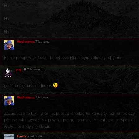
Ha
Ha
Ha
Wędrowycz
7 lat temu
Fajnie macie w tej Łodzi. Impetuous Ritual bym zobaczył chętnie.
yog
7 lat temu
godzina piętnaście i jesteś
Wędrowycz
7 lat temu
Zasadniczo to tak, tylko jak ja teraz chodzę na koncerty raz na rok czy
półtora roku wręcz to pewnie marne szanse, że mi tak przypasuje
wszystko żeby się stawić.
Epoxx
7 lat temu