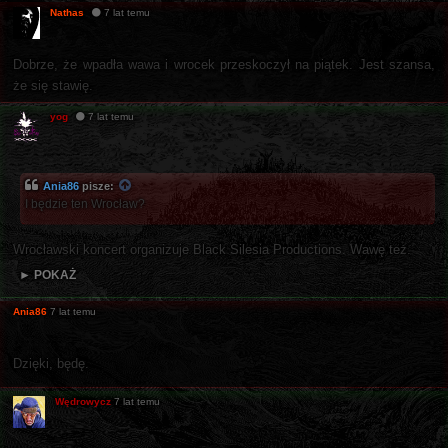
Nathas
7 lat temu
Dobrze, że wpadła wawa i wrocek przeskoczył na piątek. Jest szansa,
że się stawię.
yog
7 lat temu
Ania86
pisze:
I będzie ten Wrocław?
Wrocławski koncert organizuje Black Silesia Productions. Wawę też.
► POKAŻ
Ania86
7 lat temu
Dzięki, będę.
Wędrowycz
7 lat temu