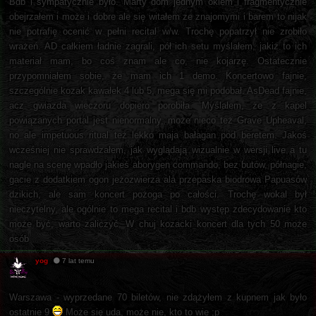
Bdb i sympatycznie było. Marty dom jednym okiem i fragmentycznie
obejrzałem i może i dobre ale się witałem ze znajomymi i barem to nijak
nie potrafię ocenić w pełni recital w/w. Trochę popatrzył nie zrobiło
wrażeń. AD całkiem ładnie zagrali, pół ich setu myślałem, jakiż to ich
materiał mam, bo coś znam ale co, nie kojarzę. Ostatecznie
przypomniałem sobie, że mam ich 1 demo. Koncertowo fajnie,
szczególnie kozak kawałek 4 lub 5, mega się mi podobał. AsDead fajnie,
acz gwiazda wieczoru dopiero porobiła. Myślałem, że z kapel
powiązanych portal jest nienormalny, może nieco też Grave Upheaval,
no ale impetuous ritual też lekko maja bałagan pod beretem. Jakoś
wcześniej nie sprawdzałem, jak wyglądają wizualnie w wersji live a tu
nagle na scenę wpadło jakieś aborygen commando, bez butów, półnagie,
gacie z dodatkiem ogon jeżozwierza ala przepaska biodrowa Papuasów
dzikich, ale sam koncert pożoga po całości. Trochę wokal był
nieczytelny, ale ogólnie to mega recital i bdb występ zdecydowanie kto
może być, warto zaliczyć. W chuj kozacki koncert dla tych 50 może
osób
yog
7 lat temu
Warszawa - wyprzedane 70 biletów, nie zdążyłem z kupnem jak było
ostatnie 9
Może się uda, może nie, kto to wie ;p