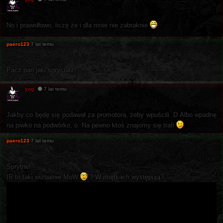
No i prawidłowo, liczę że i dla mnie nie zabraknie
paero123
7 lat temu
Pacz pan jaki spryciarz!
yog
7 lat temu
Jakby co będę się podawał za promotora, żeby wpuścili ;D Albo wpadnę
na piwko na podwórko, o. Na pewno ktoś znajomy się trafi
paero123
7 lat temu
Sprytne!
IR to taki wizualnie MoW
? W majtkach występują?