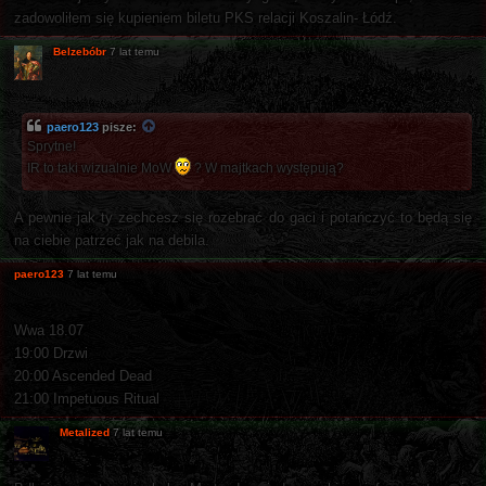
zadowoliłem się kupieniem biletu PKS relacji Koszalin- Łódź.
Belzebóbr
7 lat temu
paero123
pisze:
Sprytne!
IR to taki wizualnie MoW
? W majtkach występują?
A pewnie jak ty zechcesz się rozebrać do gaci i potańczyć to będą się
na ciebie patrzeć jak na debila.
paero123
7 lat temu
Wwa 18.07
19:00 Drzwi
20:00 Ascended Dead
21:00 Impetuous Ritual
Metalized
7 lat temu