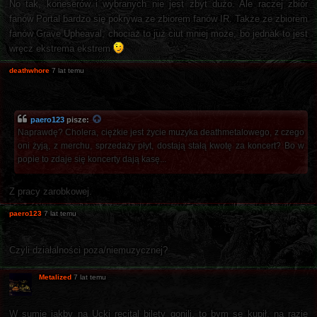
No tak, koneserów i wybranych nie jest zbyt dużo. Ale raczej zbiór
fanów Portal bardzo się pokrywa ze zbiorem fanów IR. Także ze zbiorem
fanów Grave Upheaval, chociaż to już ciut mniej może, bo jednak to jest
wręcz ekstrema ekstrem
deathwhore
7 lat temu
paero123
pisze:
Naprawdę? Cholera, ciężkie jest życie muzyka deathmetalowego, z czego
oni żyją, z merchu, sprzedaży płyt, dostają stałą kwotę za koncert? Bo w
popie to zdaje się koncerty dają kasę...
Z pracy zarobkowej.
paero123
7 lat temu
Czyli działalności poza/niemuzycznej?
Metalized
7 lat temu
W sumie jakby na Ucki recital bilety gonili, to bym se kupił, na razie