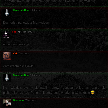
Ten Wrocław to kusi bardzo, będą fundusze i wolne to się wybiorę.
DiabelskiDom
7 lat temu
Dochodzą panowie z Martyrdoom.
yog
7 lat temu
nuuuuuuudaaaa ;p
Czit
7 lat temu
Zamierzam się zjawić!!
DiabelskiDom
7 lat temu
No i widzisz, byśmy się napili kraftów i pogadali o kraftach a nie jak
plebs o Łomży czy Perle a niestety będę wtedy na wywczasie
Nucleator
7 lat temu