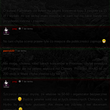
O kurwa! Pamiętam, że byłem na jakimś koncercie typu 3 zespoły za 15
zł i wydało mi się wchuj mało miejsca, w sam raz na takie bandy co
przychodzi rodzina i znajomi.
yog
7 lat temu
No tam chyba scena prawie tyle co miejsce dla publiczności zajmuje
paero123
7 lat temu
Nie mogą, cholera, robić takich koncertów w Proximie, chyba mniejsza
od Progresji ale na pewno większa niż Chmury. Przecież IR+AD to ze
200 osób w Wwie chyba zbierze czy nie?
yog
7 lat temu
Szczerze mówiąc myślę, że właśnie te 50-60 i organizator bezpiecznie
szacował
Będzie pewnie sold out w tych śmiesznych Chmurach, w
Hydro by już było pustawo. Ale może się zdziwię i nie doceniam
potencjału