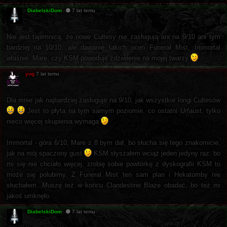
DiabelskiDom
7 lat temu
Nie jest tajemnicą, że nowe Cultesy nie zasługują ani na 9/10 ani tym
bardziej na 10/10, ale dawanie takich ocen Funeral Mist, Immortal
właśnie, Mare, czy KSM powoduje zdziwienie na mojej twarzy
yog
7 lat temu
Dla mnie jak najbardziej zasługuje na 9/10, jak wszystkie longi Cultesów
Jest to płyta na tym samym poziomie, co ostatni Urfaust, tylko
nieco więcej skupienia wymaga
Immortal - góra 6/10, Mare z 8 bym dał, bo słucha się tego znakomicie,
jak na mój spaczony gust
KSM słyszałem wciąż jeden jedyny raz, bo
mi się nie chciało więcej, zrobię sobie powtórkę z dyskografii KSM to
może się polubimy. Z Funeral Mist ten sam plan i Hekatomby nie
słuchałem. Muszę też w końcu Clandestine Blaze obadać, bo też mi
jakoś umknęło.
DiabelskiDom
7 lat temu