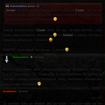
DiabelskiDom
pisze:
Sinister
, jak powszechnie wiadomo jest słabszy od
Coven
- ale do tej
trzeba przysiąść na porządnie a nie słuchać po łebkach na szybko tudzież
przez ścianę w łazience i szum wody
Dlatego przesłuchałem
Coven
dobre 20 razy od dnia premiery, coby
swoje zdanie podeprzeć ekspertyzą
Na
Sinister
to połowa słuchaczy
odpada w pierwszych 7 minutach
KMWTW, a kto odpadł, ten nie wie, co stracił
DiabelskiDom
7 lat temu
W życiu nie wydałem opinii o płycie przesłuchując ją mniej niż ~10 razy.
Czy to pozytywnej, czy negatywnej, w przeciwieństwie do niektórych
słuchaczy nowego Imperial Triumphant, którzy stanowisko zmieniali dwa
razy w ciągu kilu tygodni
deathwhore
7 lat temu
Ja oceniam tylko po okładce albo po tytule. I jeszcze nigdy się nie