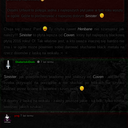
Ostatni Urfaust to potęga, jedna z najlepszych płyt jakie w tym roku wyszły
w ogóle. Gdzie to porównywać z najwyżej dobrym
Sinister
?
Chuja się znasz Pan!
Ty chyba nawet
Henbane
nie szanujesz jak
należy!!!
Sinister
to płyta lepsza od
Coven
, który był najlepszą blackową
płytą 2016 roku! O! Tak właśnie jest, a kto uważa inaczej się bardzo nie
zna i w ogóle może powinien sobie darować słuchanie black metalu na
rzecz doomów z laską na wokalu :< :<
DiabelskiDom
7 lat temu
Sinister
, jak powszechnie wiadomo jest słabszy od
Coven
- ale do tej
trzeba przysiąść na porządnie a nie słuchać po łebkach na szybko
tudzież przez ścianę w łazience i szum wody
A doomy z laską na wokalu - zależy jeszcze jakie - są bdb, tylko trzeba
wiedzieć jakich szukać!
yog
7 lat temu