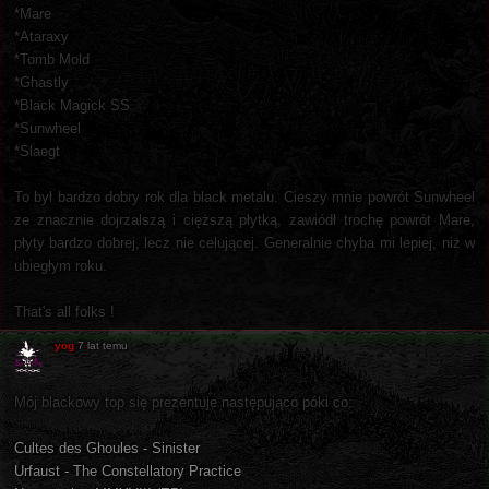
*Mare
*Ataraxy
*Tomb Mold
*Ghastly
*Black Magick SS
*Sunwheel
*Slaegt
To był bardzo dobry rok dla black metalu. Cieszy mnie powrót Sunwheel
ze znacznie dojrzalszą i cięższą płytką, zawiódł trochę powrót Mare,
płyty bardzo dobrej, lecz nie celującej. Generalnie chyba mi lepiej, niż w
ubiegłym roku.
That's all folks !
yog
7 lat temu
Mój blackowy top się prezentuje następująco póki co:
Cultes des Ghoules - Sinister
Urfaust - The Constellatory Practice