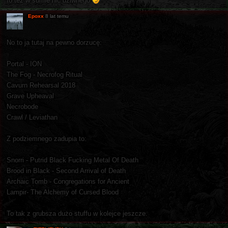
to też w sumie nic dziwnego
Epoxx
8 lat temu
No to ja tutaj na pewno dorzucę:
Portal - ION
The Fog - Necrofog Ritual
Cavurn Rehearsal 2018
Grave Upheaval
Necrobode
Crawl / Leviathan
Z podziemnego zadupia to:
Snorri - Putrid Black Fucking Metal Of Death
Brood in Black - Second Arrival of Death
Archaic Tomb - Congregations for Ancient
Lampir- The Alchemy of Cursed Blood
To tak z grubsza dużo stuffu w kolejce jeszcze.