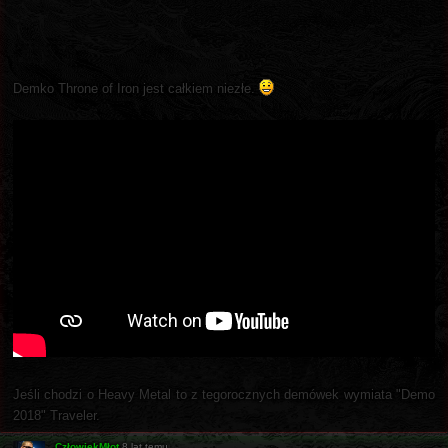
Demko Throne of Iron jest całkiem niezłe.
Jeśli chodzi o Heavy Metal to z tegorocznych demówek wymiata "Demo
2018" Traveler.
CzłowiekMłot
8 lat temu