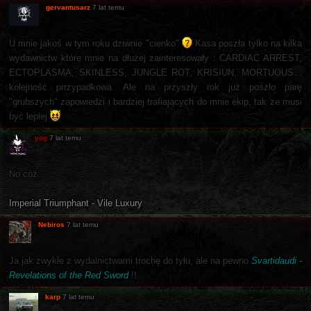
gervantusarz
7 lat temu
U mnie jakoś w tym roku dziwnie "cienko"
Kasa poszła tylko na kilka
wydawnictw które mnie na dłużej zainteresowały : CARDIAC ARREST,
ECTOPLASMA, SKINLESS, JUNGLE ROT, KRISIUN, MORTUOUS...
kolejność prrzypadkowa. Ale na przyszły rok już poszło parę
"grubszych" zapowiedzi i bardziej trafiających do mnie ekip, tak że musi
być lepiej
yog
7 lat temu
No cóż...
Imperial Triumphant - Vile Luxury
Nebiros
7 lat temu
Ja jak zwykle z wydalnictwami trochę do tyłu, ale na pewno
Svartidaudi -
Revelations of the Red Sword
!!
karp
7 lat temu