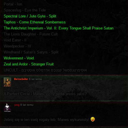
Portal - Ion.
Spaceslug - Eye the Tide
Spectral Lore / Jute Gyte - Split
Taphos - Come Ethereal Somberness
The Antichrist Imperium - Vol. II: Every Tongue Shall Praise Satan
The Lions Daughter - Future Cult
Void Eater - II
Weedpecker - III
Windhand / Satan's Satyrs - Split
Wolvennest - Void.
Zeal and Ardor - Stranger Fruit
UNCULT - אוּסִיפְרְטְנְסְמַאֶל קַנְטְבְס אַדְרַמַלַס אוֹסְטִיבְם
Belzebóbr
8 lat temu
A Perfect Circle i Manes, co ty pedał jesteś jakiś?
yog
8 lat temu
Jebnij się w ten swój rogaty łeb, Manes wykurwisty!