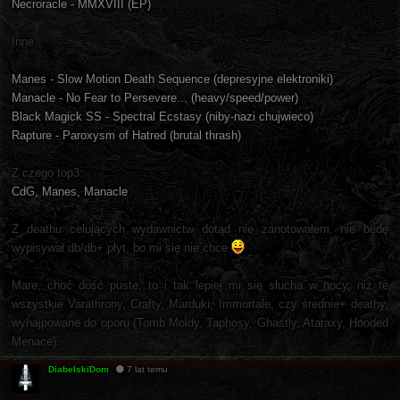
Necroracle - MMXVIII (EP)
Inne:
Manes - Slow Motion Death Sequence (depresyjne elektroniki)
Manacle - No Fear to Persevere... (heavy/speed/power)
Black Magick SS - Spectral Ecstasy (niby-nazi chujwieco)
Rapture - Paroxysm of Hatred (brutal thrash)
Z czego top3:
CdG, Manes, Manacle
Z deathu celujących wydawnictw dotąd nie zanotowałem, nie będę
wypisywał db/db+ płyt, bo mi się nie chce
Mare, choć dość puste, to i tak lepiej mi się słucha w nocy, niż te
wszystkie Varathrony, Crafty, Marduki, Immortale, czy średnie+ deathy,
wyhajpowane do oporu (Tomb Moldy, Taphosy, Ghastly, Ataraxy, Hooded
Menace).
DiabelskiDom
7 lat temu