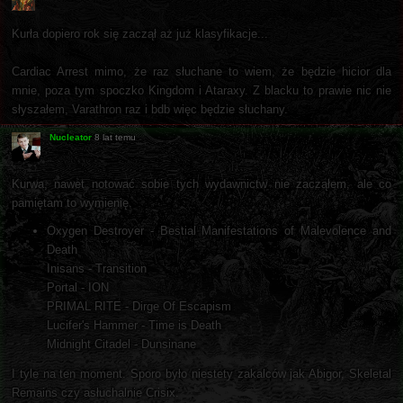
Kurła dopiero rok się zaczął aż już klasyfikacje...
Cardiac Arrest mimo, że raz słuchane to wiem, że będzie hicior dla
mnie, poza tym spoczko Kingdom i Ataraxy. Z blacku to prawie nic nie
słyszałem, Varathron raz i bdb więc będzie słuchany.
Nucleator
8 lat temu
Kurwa, nawet notować sobie tych wydawnictw nie zacząłem, ale co
pamiętam to wymienię.
Oxygen Destroyer - Bestial Manifestations of Malevolence and
Death
Inisans - Transition
Portal - ION
PRIMAL RITE - Dirge Of Escapism
Lucifer's Hammer - Time is Death
Midnight Citadel - Dunsinane
I tyle na ten moment. Sporo było niestety zakalców jak Abigor, Skeletal
Remains czy asłuchalnie Crisix.