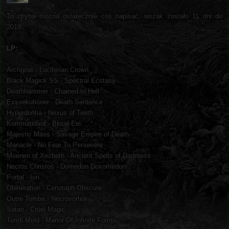
To chyba można ostatecznie coś napisać, wszak zostało 11 dni do
2019.
LP:
Archgoat - Luciferian Crown
Black Magick SS - Spectral Ecstasy
Deathhammer - Chained to Hell
Exxxekutioner - Death Sentence
Hyperdontia - Nexus of Teeth
Kommandant - Blood Eel
Majestic Mass - Savage Empire of Death
Manacle - No Fear To Persevere
Moenen of Xezbeth - Ancient Spells of Darkness
Necros Christos - Domedon Doxomedon
Portal - Ion
Obliteration - Cenotaph Obscure
Outre Tombe - Nécrovortex
Satan - Cruel Magic
Tomb Mold - Manor Of Infinite Forms