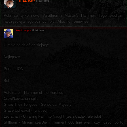
TITELITURY
8 lat temu
Póki co tylko nowy Varathron i Master's Hammer. Tego słucham
najczęściej z tegorocznych płyt. Aha, no i Sunwheel.
Wędrowycz
8 lat temu
U mnie na dzień dzisiejszy:
Najlepsze:
Portal - ION
Bdb:
Autokrator - Hammer of the Heretics
Crawl/Leviathan split
Gnaw Their Tongues - Genocidal Majesty
Grave Upheaval - [untitled]
Leviathan - Unfailing Fall Into Naught (też składak, ale bdb)
Stillborn - Mirrormaze/Die in Torment 666 (nie wiem czy liczyć, bo to