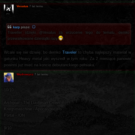
Vexatus
7 lat temu
karp
pisze:
Traveller (dzięki @Vexatus za wrzucenie tego do tematu, demko
przewałkowane dziesiątki razy
)
Wcale się nie dziwię, bo demko
Traveler
to chyba najlepszy materiał w
gatunku Heavy metal jaki wyszedł w tym roku. Za 2 miesiące panowie
powinni już mieć na koncie debiutanckiego pełniaka.
Wędrowycz
7 lat temu
10/10
Archgoat - The Luciferian Crown
Kriegsmaschine - Apocalypticists
Portal - ION
9/10