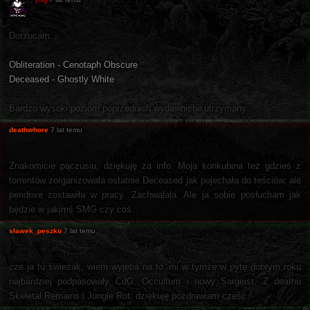
Dorzucam:
Obliteration - Cenotaph Obscure
Deceased - Ghostly White
Bardzo wysoki poziom poprzednich wydawnictw utrzymany.
deathwhore
7 lat temu
Znakomicie pączusiu, dziękuję za info. Moja konkubina też gdzieś z
torrentów zorganizowała ostatnie Deceased jak pojechała do teściów, ale
pendrive zostawiła w pracy. Zachwalała. Ale ja sobie posłucham jak
będzie w jakimś SMG czy coś.
sławek_peszko
7 lat temu
cze ja tu świeżak, wiem wyjeba na to. mi w tymże w pytę dobrym roku
najbardziej podpasowały CdG, Occultum i nowy Sargeist. Z deathu
Skeletal Remains i Jungle Rot. dziękuję pozdrawiam cześć