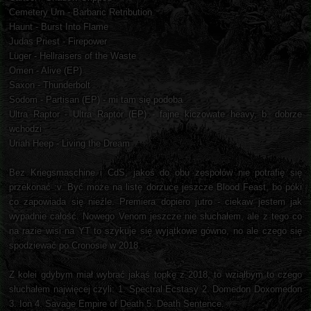
Cemetery Urn - Barbaric Retribution
Haunt - Burst Into Flame
Judas Priest - Firepower
Lüger - Hellraisers of the Waste
Omen - Alive (EP)
Saxon - Thunderbolt
Sodom - Partisan (EP) - mi tam się podoba
Ultra Raptor - Ultra Raptor (EP) - fajne kiczowate heavy, b. dobrze
wchodzi
Uriah Heep - Living the Dream
Bez Kriegsmaschine i CdS, jakoś do obu zespołów nie potrafię się
przekonać :v. Być może na listę dorzucę jeszcze Blood Feast, bo póki
co zapowiada się nieźle. Premiera dopiero jutro - ciekaw jestem jak
wypadnie całość. Nowego Venom jeszcze nie słuchałem, ale z tego co
na razie wisi na YT to szykuje się wyjątkowe gówno, no ale czego się
spodziewać po Cronosie w 2018.
Z kolei gdybym miał wybrać jakąś topkę z 2018, to wziąłbym to czego
słuchałem najwięcej czyli: 1. Spectral Ecstasy 2. Domedon Doxomedon
3. Ion 4. Savage Empire of Death 5. Death Sentence.