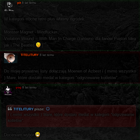
pit
8 lat temu
W kategorii trochę retro plus własny ogródek:
Monster Magnet - Mindfucker
Violation Wound ‎– With Man In Charge (zarówno dla fanów Poison Idea
jak i The Beatles
)
TITELITURY
8 lat temu
Do mojej prywatnej listy dołączają Moenen of Azbest i ( mimo wszystko
) Mare, które dostało medal w kategorii "odgrzewanie kotletów".
yog
8 lat temu
TITELITURY
pisze:
i ( mimo wszystko ) Mare, które dostało medal w kategorii "odgrzewanie
kotletów".
Doceniam wybór