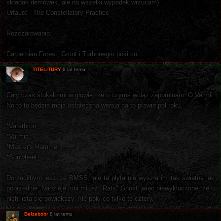
składak demówek, ale na wszelki wypadek wrzucam)
Urfaust - The Constellatory Practice
Rozczarowania:
Carpathian Forest, Grunt i Turbonegro póki co.
TITELITURY
8 lat temu
Cały czas stukało mi w głowie, że o czymś wciąż zapominam. O Varmii.
No to to będzie moja ostateczna wersja na to prawie pół roku.
*Varathron,
*Varmia
*Master's Hammer
*Sunwheel
Dorzuciłbym jeszcze BMSS, ale ta płyta nie wyszła im tak świetna jak
poprzednie. Nadzieje robi mi też "Rats" Ghost, więc niewykluczone, że o
nich lista się powiększy. Ale póki co tylko te cztery.
Belzebóbr
8 lat temu