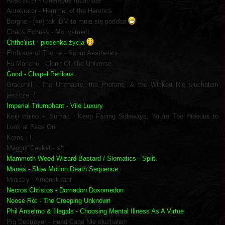
Abstracter - Cinereous Incarnate
Autokrator - Hammer of the Heretics
Borgne - [¤¤] taki BM to mnie się podoba
Chaos Echoes - Mouvement
Chthe'ilist - piosenka życia
Embrace of Thorns - Scorn Aesthetics
Fu Manchu - Clone Of The Universe
Gnod - Chapel Perilous
Gracehill - The Unchaste, the Profane, & the Wicked Nie słuchałem
jeszcze :/
Imperial Triumphant - Vile Luxury
Keiji Haino + Sumac - Keep Facing Sideways, You're Too Hideous to
Look at Face On
Koros - I.
Maggot Casket - s/t
Mammoth Weed Wizard Bastard / Slomatics - Split.
Manes - Slow Motion Death Sequence
Ministry - Amerikkkant
Necros Christos - Domedon Doxomedon
Noose Rot - The Creeping Unknown
Phil Anselmo & Illegals - Choosing Mental Illness As A Virtue
Pig Destroyer - Head Cage Nie słuchałem