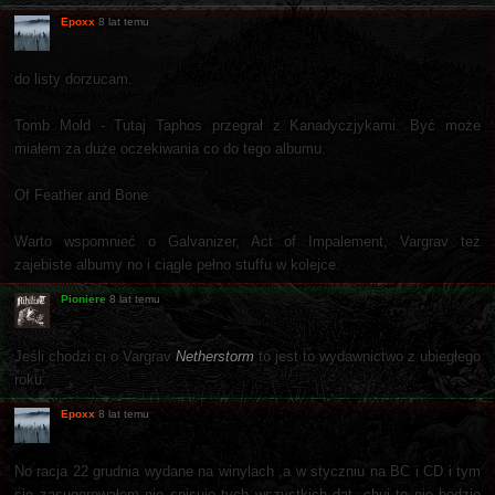
Epoxx
8 lat temu
do listy dorzucam.
Tomb Mold - Tutaj Taphos przegrał z Kanadyczjykami. Być może
miałem za duże oczekiwania co do tego albumu.
Of Feather and Bone
Warto wspomnieć o Galvanizer, Act of Impalement, Vargrav też
zajebiste albumy no i ciągle pełno stuffu w kolejce.
Pioniere
8 lat temu
Jeśli chodzi ci o Vargrav
Netherstorm
to jest to wydawnictwo z ubiegłego
roku.
Epoxx
8 lat temu
No racja 22 grudnia wydane na winylach ,a w styczniu na BC i CD i tym
się zasugerowałem nie spisuję tych wszystkich dat, chuj to nie będzie