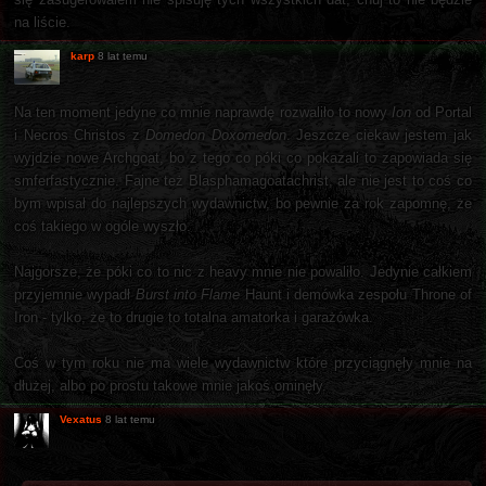
na liście.
karp
8 lat temu
Na ten moment jedyne co mnie naprawdę rozwaliło to nowy
Ion
od Portal
i Necros Christos z
Domedon Doxomedon
. Jeszcze ciekaw jestem jak
wyjdzie nowe Archgoat, bo z tego co póki co pokazali to zapowiada się
smferfastycznie. Fajne też Blasphamagoatachrist, ale nie jest to coś co
bym wpisał do najlepszych wydawnictw, bo pewnie za rok zapomnę, że
coś takiego w ogóle wyszło.
Najgorsze, że póki co to nic z heavy mnie nie powaliło. Jedynie całkiem
przyjemnie wypadł
Burst into Flame
Haunt i demówka zespołu Throne of
Iron - tylko, że to drugie to totalna amatorka i garażówka.
Coś w tym roku nie ma wiele wydawnictw które przyciągnęły mnie na
dłużej, albo po prostu takowe mnie jakoś ominęły.
Vexatus
8 lat temu