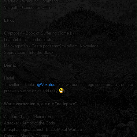
Warfield - Wrecking Command
Visigoth - Conqueror Oath
EPki:
Cryptopsy - Book of Suffering (Tome II)
Leathürbitch - Leathürbitch
Malokarpatan - Cesta podzemnými sálami Kovovlada
Seprevation - Into the Black
Dema:
Hadal
Traveller (dzięki
@Vexatus
za wrzucenie tego do tematu, demko
przewałkowane dziesiątki razy
)
Warte wyróżnienia, ale nie "najlepsze"
Alice in Chains - Rainier Fog
Attacker - Armor of the Gods
Blasphamagoatachrist- Black Metal Warfare
Cancer - Shadow Gripped