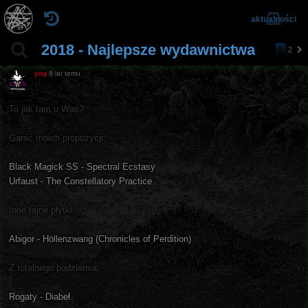
aktualności
2018 - Najlepsze wydawnictwa
1
2
n
a
yog
8 lat temu
st
ę
p
To jak tam u Was?
n
a
Garść moich propozycji:
Black Magick SS - Spectral Ecstasy
Urfaust - The Constellatory Practice
Inne fajne płytki:
Abigor - Höllenzwang (Chronicles of Perdition)
Z totalnego podziemia:
Rogaty - Diabeł