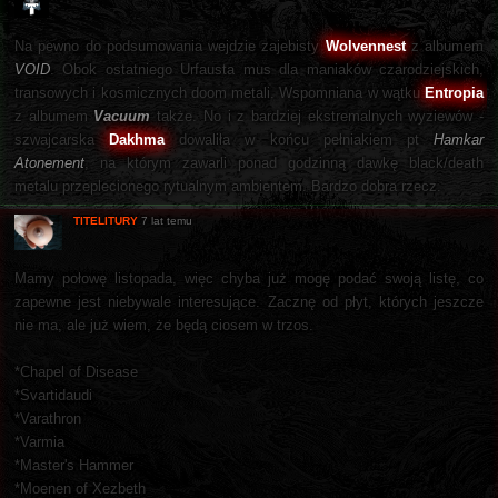
Na pewno do podsumowania wejdzie zajebisty
Wolvennest
z albumem
VOID
. Obok ostatniego Urfausta mus dla maniaków czarodziejskich,
transowych i kosmicznych doom metali. Wspomniana w wątku
Entropia
z albumem
Vacuum
także. No i z bardziej ekstremalnych wyziewów -
szwajcarska
Dakhma
dowaliła w końcu pełniakiem pt
Hamkar
Atonement
, na którym zawarli ponad godzinną dawkę black/death
metalu przeplecionego rytualnym ambientem. Bardzo dobra rzecz.
TITELITURY
7 lat temu
Mamy połowę listopada, więc chyba już mogę podać swoją listę, co
zapewne jest niebywale interesujące. Zacznę od płyt, których jeszcze
nie ma, ale już wiem, że będą ciosem w trzos.
*Chapel of Disease
*Svartidaudi
*Varathron
*Varmia
*Master's Hammer
*Moenen of Xezbeth