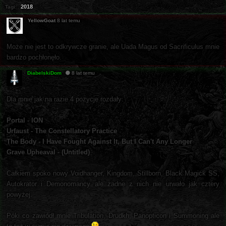
2018
Tagi:
YellowGoat
8 lat temu
Może nie jest to odkrywcze granie, ale Uada Magus od Sacrificulus mnie
bardzo pochłonęło.
DiabelskiDom
8 lat temu
Dla mnie jak na razie 4 pozycje rozdały:
Portal - ION
Urfaust - The Constellatory Practice
The Body - I Have Fought Against It, But I Can't Any Longer
Grave Upheaval - (Untitled)
Całkiem spoko nowy Voidhanger, Kingdom, Stillborn, Black Magick SS,
Autokrator i Demonomancy ale żadne z nich nie urwało jak cztery
powyżej.
Póki co zawiódł mnie Tribulation, Drudkh, Panopticon i Summoning ale