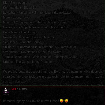
Kły - Szczerzenie
Kommandant - Blood Eel
Leviathan - Unfailing Fall Into Naught (kompilacja)
Mare - Ebony Tower
Mournful Congregation - The Incubus of Karma
Narrenwind - Mojej bolesnej śnię dobrą śmierć
Puce Mary - The Drought
Revenge - Deceiver.Diseased.Miasmic
Sepulcher - Panoptic Horror
Stillborn - Mirrormaze/Die in Torment 666 (kompilacja)
Svartidauði - Revelations of the Red Sword
Temple Desecration - Whirlwinds of Fathomless Chaos
Urfaust - The Constellatory Practice
Wszystkie powyższe zrobiły mi rok. Było też co najmniej kilka dobrych
strzałów, które do topki się nie załapały, ale to już może innym razem
coś tam dopiszę.
yog
7 lat temu
Immortal lepszy od CdG no kurwa litości!