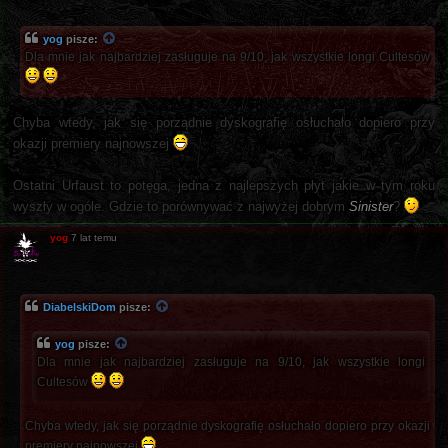
yog
pisze:
Dla mnie jak najbardziej zasługuje na 9/10, jak wszystkie longi Cultesów
Chyba wtedy, jak się porządnie dyskografię osłuchało dopiero przy
okazji premiery najnowszej
Ostatni Urfaust to potęga, jedna z najlepszych płyt jakie w tym roku
wyszły w ogóle. Gdzie to porównywać z najwyżej dobrym
Sinister
?
yog
7 lat temu
DiabelskiDom
pisze:
yog
pisze:
Dla mnie jak najbardziej zasługuje na 9/10, jak wszystkie longi
Cultesów
Chyba wtedy, jak się porządnie dyskografię osłuchało dopiero przy okazji
premiery najnowszej