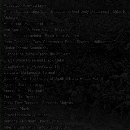
Adaestuo - Krew za krew
Atrium Carceri, Cities Last Broadcast & God Body Disconnect - Miles to
Midnight
Autokrator - Hammer of the Heretics
Ivar Bjørnson & Einar Selvik - Hugsjá
Blasphamagoatachrist - Black Metal Warfare
John Carpenter, Cody Carpenter & Daniel Davies - Halloween: Original
Motion Picture Soundtrack
Clandestine Blaze - Tranquility of Death
Craft - White Noise and Black Metal
Crawl/Leviathan - CRAWL/LVTHN
Darvaza - Darkness in Turmoil
Death Karma - The History of Death & Burial Rituals Part II
Djevel - Blant svarte graner
Funeral Mist - Hekatomb
Furze - The Presence​.​.​.
Gnaw Their Tongues - Genocidal Majesty
Gorycz - Piach
Grave Upheaval - [untitled]
Immortal - Northern Chaos Gods
Infernal Coil - Within a World Forgotten