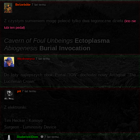
Belzebóbr
7 lat temu
Z czystym sumieniem mogę polecić tylko dwa tegoroczne dzieła
(kto nie
.
lubi ten pedał)
Cavern of Foul Unbeings
Ectoplasma
Abiogenesis
Burial Invocation
Wędrowycz
7 lat temu
Do listy najlepszych obok Portal "ION" dochodzi nowy Archgoat "The
Luciferian Crown".
pit
7 lat temu
Z elektroniki:
Tim Hecker - Konoyo
Surgeon - Luminosity Device
DiabelskiDom
7 lat temu