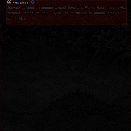
karp
pisze:
Jedynie całkiem przyjemnie wypadł
Burst into Flame
Haunt i demówka
zespołu Throne of Iron - tylko, że to drugie to totalna amatorka i
garażówka.