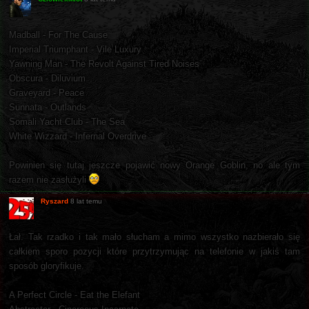
Madball - For The Cause
Imperial Triumphant - Vile Luxury
Yawning Man - The Revolt Against Tired Noises
Obscura - Diluvium
Graveyard - Peace
Sunnata - Outlands
Somali Yacht Club - The Sea
White Wizzard - Infernal Overdrive
Powinien się tutaj jeszcze pojawić nowy Orange Goblin, no ale tym
razem nie zasłużyli
Ryszard
8 lat temu
Łał. Tak rzadko i tak mało słucham a mimo wszystko nazbierało się
całkiem sporo pozycji które przytrzymując na telefonie w jakiś tam
sposób gloryfikuje.
A Perfect Circle - Eat the Elefant