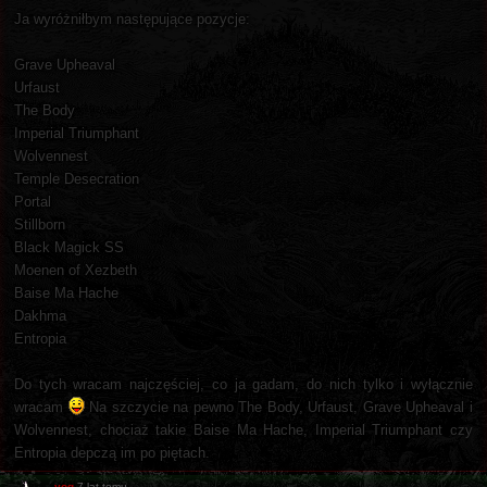
Ja wyróżniłbym następujące pozycje:
Grave Upheaval
Urfaust
The Body
Imperial Triumphant
Wolvennest
Temple Desecration
Portal
Stillborn
Black Magick SS
Moenen of Xezbeth
Baise Ma Hache
Dakhma
Entropia
Do tych wracam najczęściej, co ja gadam, do nich tylko i wyłącznie
wracam
Na szczycie na pewno The Body, Urfaust, Grave Upheaval i
Wolvennest, chociaż takie Baise Ma Hache, Imperial Triumphant czy
Entropia depczą im po piętach.
yog
7 lat temu