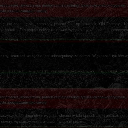
jest przecież jawna zrzyna, pardon że nie pamiętam tytułu i wykonawcy oryginału, z
 było pooznaczane jako covery.
ię, nie orientuję się, zarobiony jestem! Taki np. kawałek "Old Fantasy - 
k potrafi... Ten projekt należy traktować wyłącznie w kategoriach humoryst
tyczny, temu też wszędzie jest udostępniony za darmo. Większosć tytułów wpr
jest przecież jawna zrzyna, pardon że nie pamiętam tytułu i wykonawcy oryginału, z
 było pooznaczane jako covery.
baczysz że co drugi utwór wygląda właśnie w taki sposób ale w jeszcze gorsz
covery, wystarczy wejść w utwór i w opisie pisze