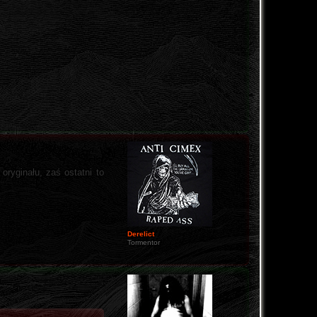
oryginału, zaś ostatni to
Derelict
Tormentor