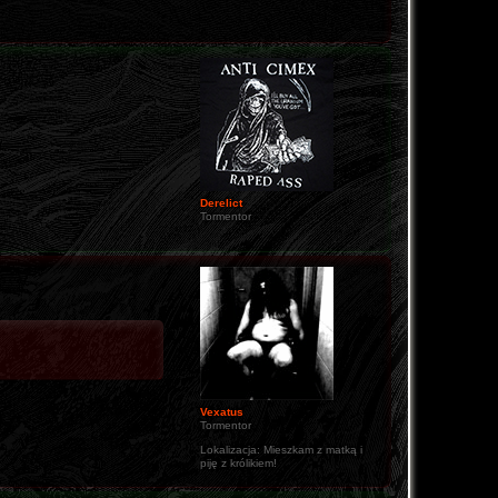
Derelict
Tormentor
Vexatus
Tormentor
Lokalizacja:
Mieszkam z matką i
piję z królikiem!