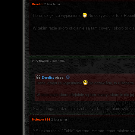
Derelict
2 lata temu
Hehe, dzięki za wyjasnienie
No oczywiście, to z Rober
W takim razie skoro oficjalnie są tam covery i skoro to dl
vkryzowiec
2 lata temu
Derelict
pisze:
Hehe, dzięki za wyjasnienie
No oczywiście, to z Roberta
W takim razie skoro oficjalnie są tam covery i skoro to dla ja
Swoją drogą bardzo fajnie zobaczyć fable w takim wykona
Molotow 666
2 lata temu
^ Słuszna racja. "Fable" świetne. Hmmm temat miałem wr