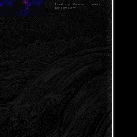
Lokalizacja:
Mieszkam z matką i
piję z królikiem!