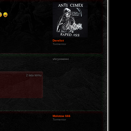
Derelict
Tormentor
vkryzowiec
2 lata temu
Molotow 666
Tormentor