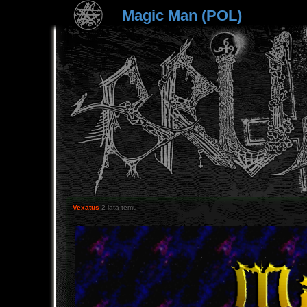
Magic Man (POL)
Vexatus
2 lata temu