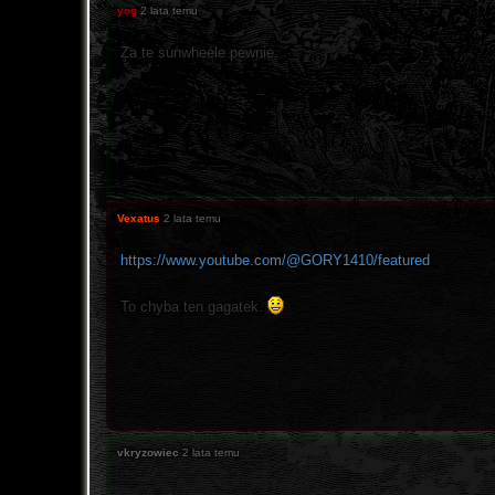
yog
2 lata temu
Za te sunwheele pewnie.
Vexatus
2 lata temu
https://www.youtube.com/@GORY1410/featured
To chyba ten gagatek.
vkryzowiec
2 lata temu