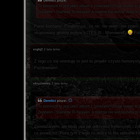
Derelict pisze:
To pierwsze to jest jakiś album z coverami? Drugi numer to 
Zeppelin - Stairway To Heaven. A nigdzie nie widzę, żeby to
Panie kochany! Pisałem już, że nic nie wiem, nie znam s
skopiowany główny motyw z "TES III - Morrowind".
Pola
erghj2
2 lata temu
Z tego co się orientuję to jest to projekt czysto humorys
Pozdrawiam!
vkryzowiec
2 lata temu
Derelict
pisze:
To pierwsze to jest jakiś album z coverami? Drugi numer to 
Zeppelin - Stairway To Heaven. A nigdzie nie widzę, żeby to
Zpoważaniem, ale będą jaja jak odkryjesz kellersynth i zo
co poradzisz. Poza tym z tego co widzę to ma wpisane że 