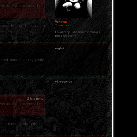
aś ostatni to przecież Led
Vexatus
Nerevar Rising" to żywcem
Tormentor
ycznych.
Lokalizacja:
Mieszkam z matką i
piję z królikiem!
erghj2
ost pariodjuje oryginały.
vkryzowiec
2 lata temu
aś ostatni to przecież Led
ej jakości. Taki gatunek,