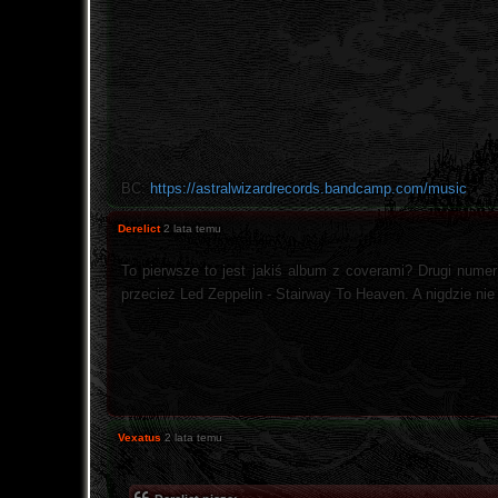
BC:
https://astralwizardrecords.bandcamp.com/music
Derelict
2 lata temu
To pierwsze to jest jakiś album z coverami? Drugi numer
przecież Led Zeppelin - Stairway To Heaven. A nigdzie ni
Vexatus
2 lata temu