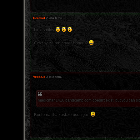
Derelict
2 lata temu
Linki znikły
Czyżby za ten cover Honoru?
Vexatus
2 lata temu
magicman1410.bandcamp.com doesn't exist, but you can sign 
Konto na BC zostało usunięte.