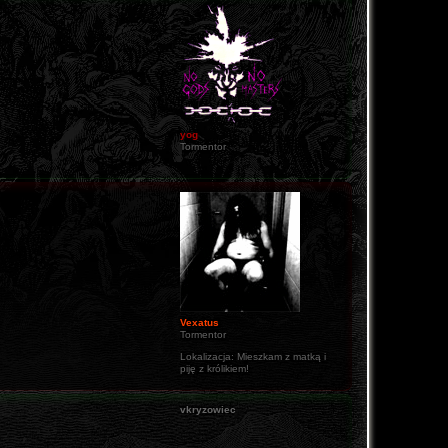
yog
Tormentor
Vexatus
Tormentor
Lokalizacja:
Mieszkam z matką i
piję z królikiem!
vkryzowiec