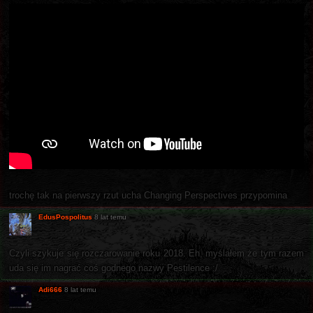
trochę tak na pierwszy rzut ucha Changing Perspectives przypomina
EdusPospolitus
8 lat temu
Czyli szykuje się rozczarowanie roku 2018. Eh, myślałem że tym razem
uda się im nagrać coś godnego nazwy Pestilence :/
Adi666
8 lat temu