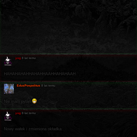
yog
8 lat temu
HAHAHAHAHHAHAHHAAHHAHAHAAH
EdusPospolitus
8 lat temu
Nie mam pytań
yog
8 lat temu
Nowy wałek i zmieniona okładka: