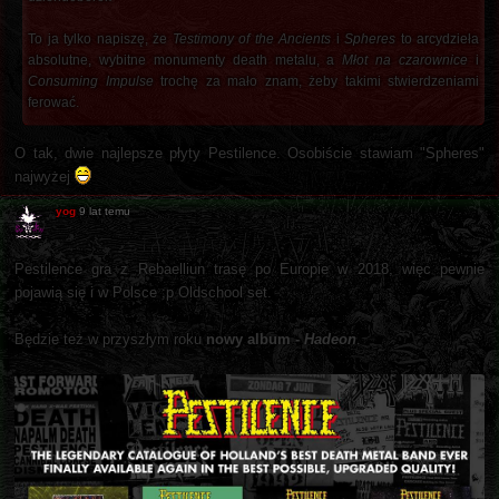
To ja tylko napiszę, że
Testimony of the Ancients
i
Spheres
to arcydzieła
absolutne, wybitne monumenty death metalu, a
Młot na czarownice
i
Consuming Impulse
trochę za mało znam, żeby takimi stwierdzeniami
ferować.
O tak, dwie najlepsze płyty Pestilence. Osobiście stawiam "Spheres"
najwyżej
yog
9 lat temu
Pestilence gra z Rebaelliun trasę po Europie w 2018, więc pewnie
pojawią się i w Polsce ;p Oldschool set.
Będzie też w przyszłym roku
nowy album -
Hadeon
.