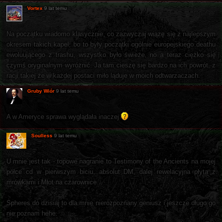
Vortex
9 lat temu
Na początku wiadomo klasycznie, co zazwyczaj wiążę się z najlepszym
okresem takich kapel, bo to były początki ogólnie europejskiego deathu
ewoluującego z trashu, wszystko było świeże, no a teraz ciężko się
czymś oryginalnym wyróżnić. Ja tam cieszę się bardzo na ich powrót, z
racji takiej że w każdej postaci miło ląduje w moich odtwarzaczach.
Gruby Wiór
9 lat temu
A w Ameryce sprawa wyglądała inaczej
Soulless
9 lat temu
U mnie jest tak - topowe nagranie to Testimony of the Ancients na mojej
półce cd w pierwszym biciu, absolut DM, dalej rewelacyjna płyta z
mrówkami i Młot na czarownice.
Spheres do dzisiaj to dla mnie nierozpoznany geniusz i jeszcze długo go
nie poznam hehe.