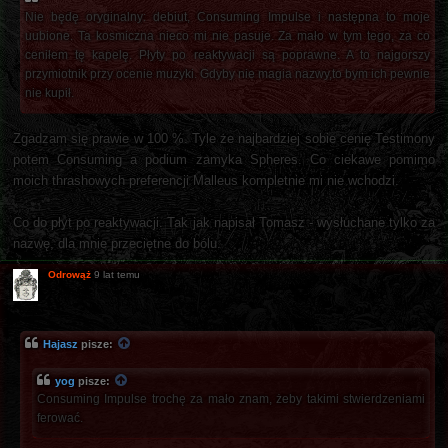
Nie będę oryginalny: debiut, Consuming Impulse i następna to moje
uubione. Ta kosmiczna nieco mi nie pasuje. Za mało w tym tego, za co
ceniłem tę kapelę. Płyty po reaktywacji są poprawne. A to najgorszy
przymiotnik przy ocenie muzyki. Gdyby nie magia nazwy,to bym ich pewnie
nie kupił.
Zgadzam się prawie w 100 %. Tyle że najbardziej sobie cenię Testimony
potem Consuming a podium zamyka Spheres. Co ciekawe pomimo
moich thrashowych preferencji Malleus kompletnie mi nie wchodzi.
Co do płyt po reaktywacji. Tak jak napisał Tomasz - wysłuchane tylko za
nazwę, dla mnie przeciętne do bólu.
Odrowąż
9 lat temu
Hajasz
pisze:
yog
pisze:
Consuming Impulse trochę za mało znam, żeby takimi stwierdzeniami
ferować.