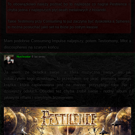
To obowiązkowo należy poznać bo to najlepsze co nagrał Pestilence i
chyba jedna z najlepszych płyt death metalowych z Holandii.
Takie Testimony przy Consuming to już zaczyna być dyskoteka a Spheres
to można posłuchać jako set na Ibizie po ostrym kwasie.
Mam podobnie Consuming Impulse naljepszy, potem Testiomony, Młot a
discospheres na szarym końcu.
Nucleator
8 lat temu
Ja wiem, że okładka swoje, a sfera muzyczna swoja, ale jak
zobaczyłem tego dziwoląga, to przestałem się jarać premierą nowego
krążka, która zaplanowana jest na marzec przyszłego roku. No i
dzisiejszy odsłuch Obsideo też chyba zrobił swoje - nudny album z
jałowymi riffami i sterylnym brzmieniem.