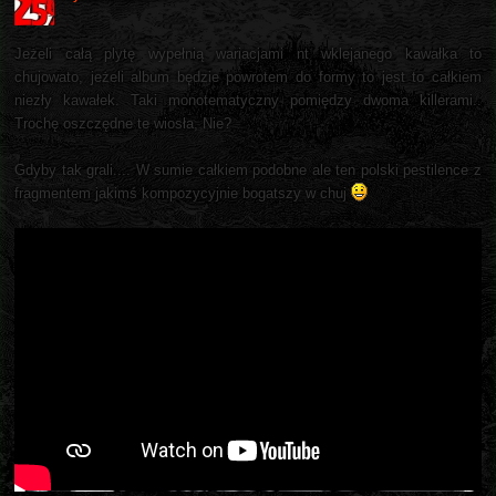
Jeżeli całą plytę wypełnią wariacjami nt wklejanego kawałka to
chujowato, jeżeli album będzie powrotem do formy to jest to całkiem
niezły kawałek. Taki monotematyczny pomiędzy dwoma killerami..
Trochę oszczędne te wiosła, Nie?
Gdyby tak grali.... W sumie całkiem podobne ale ten polski pestilence z
fragmentem jakimś kompozycyjnie bogatszy w chuj