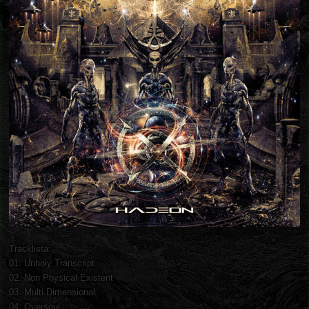
Tracklista:
01. Unholy Transcript
02. Non Physical Existent
03. Multi Dimensional
04. Oversoul