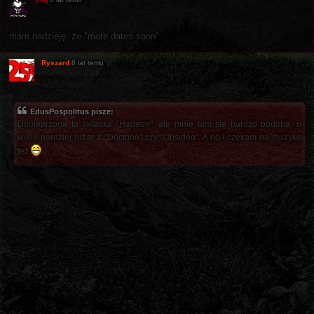
mam nadzieję, że "more dates soon"
Ryszard
8 lat temu
EdusPospolitus pisze:
Dopieprzona ta okładka "Hadeon", ale mnie tam się bardzo podoba, o
wiele bardziej niż te z "Doctrine" czy "Obsideo". A no i czekam na muzykę
też