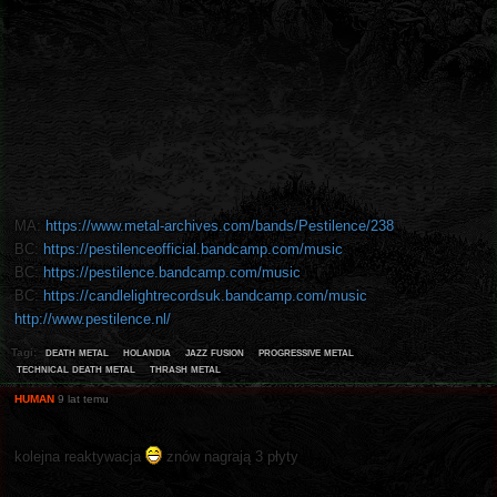
MA:
https://www.metal-archives.com/bands/Pestilence/238
BC:
https://pestilenceofficial.bandcamp.com/music
BC:
https://pestilence.bandcamp.com/music
BC:
https://candlelightrecordsuk.bandcamp.com/music
http://www.pestilence.nl/
death metal
holandia
jazz fusion
progressive metal
Tagi:
technical death metal
thrash metal
HUMAN
9 lat temu
kolejna reaktywacja
znów nagrają 3 płyty