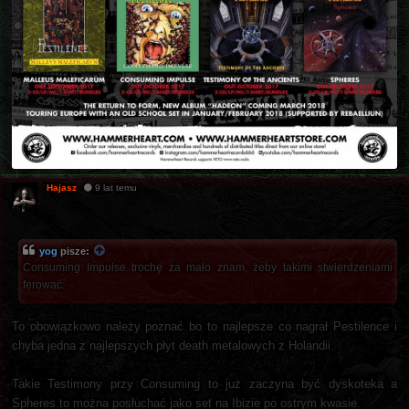
Hajasz
9 lat temu
yog
pisze:
Consuming Impulse trochę za mało znam, żeby takimi stwierdzeniami
ferować.
To obowiązkowo należy poznać bo to najlepsze co nagrał Pestilence i
chyba jedna z najlepszych płyt death metalowych z Holandii.
Takie Testimony przy Consuming to już zaczyna być dyskoteka a
Spheres to można posłuchać jako set na Ibizie po ostrym kwasie.