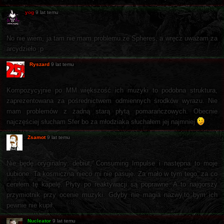
yog
9 lat temu
No nie wiem, ja tam nie mam problemu ze Spheres, a wręcz uważam za
arcydzieło ;p
Ryszard
9 lat temu
Kompozycyjnie po MM większość ich muzyki to podobna struktura,
zaprezentowana za pośrednictwem odmiennych środków wyrazu. Nie
mam problemów z żadną starą płytą pomarańczowych. Obecnie
najczęściej słucham Sfer bo za młodziaka słuchałem jej najmniej
Zsamot
9 lat temu
Nie będę oryginalny: debiut, Consuming Impulse i następna to moje
uubione. Ta kosmiczna nieco mi nie pasuje. Za mało w tym tego, za co
ceniłem tę kapelę. Płyty po reaktywacji są poprawne. A to najgorszy
przymiotnik przy ocenie muzyki. Gdyby nie magia nazwy,to bym ich
pewnie nie kupił.
Nucleator
9 lat temu