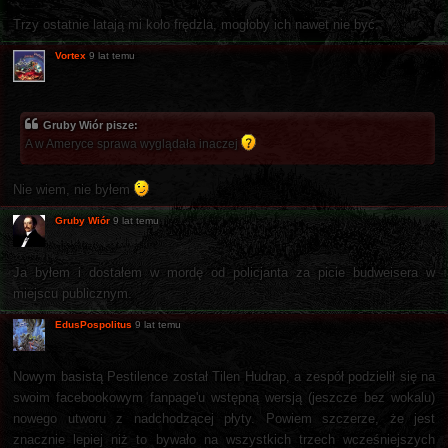
Trzy ostatnie latają mi koło frędzla, mogłoby ich nawet nie być.
Vortex
9 lat temu
Gruby Wiór pisze:
A w Ameryce sprawa wyglądała inaczej
Nie wiem, nie byłem
Gruby Wiór
9 lat temu
Ja byłem i dostałem w mordę od policjanta za picie budweisera w
miejscu publicznym.
EdusPospolitus
9 lat temu
Nowym basistą Pestilence został Tilen Hudrap, a zespół podzielił się na
swoim facebookowym fanpage'u wstępną wersją (jeszcze bez wokalu)
nowego utworu z nadchodzącej płyty. Powiem szczerze, że jest
znacznie lepiej niż to bywało na wszystkich trzech wcześniejszych