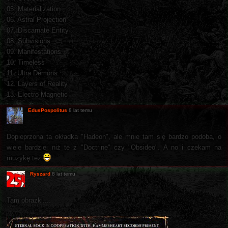
05. Materialization
06. Astral Projection
07. Discarnate Entity
08. Subvisions
09. Manifestations
10. Timeless
11. Ultra Demons
12. Layers of Reality
13. Electro Magnetic
EdusPospolitus
8 lat temu
Dopieprzona ta okładka "Hadeon", ale mnie tam się bardzo podoba, o
wiele bardziej niż te z "Doctrine" czy "Obsideo". A no i czekam na
muzykę też
Ryszard
8 lat temu
Tam obrazki....