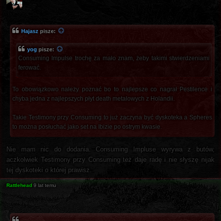
Hajasz
pisze:
yog
pisze:
Consuming Impulse trochę za mało znam, żeby takimi stwierdzeniami
ferować.
To obowiązkowo należy poznać bo to najlepsze co nagrał Pestilence i
chyba jedna z najlepszych płyt death metalowych z Holandii.
Takie Testimony przy Consuming to już zaczyna być dyskoteka a Spheres
to można posłuchać jako set na Ibizie po ostrym kwasie.
Nie mam nic do dodania. Consuming Impluse wyrywa z butów,
aczkolwiek Testimony przy Consuming też daje radę i nie słyszę nijak
tej dyskoteki o której prawisz.
Rattlehead
9 lat temu