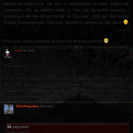
płytach po reaktywacji. Nie jest to napierdalanie na jedno kopyto jak
poprzednio, riffy są całkiem niezłe, a i bas stał się bardzo wyrazisty i
konkretny (i nie taki dziwaczny jak na "Doctrine", który był zbyt mocno
w stylu "Cosmogenesis" Obscury). Narobili mi apetytu na cały album
Poza tym, witam ponownie na forum po dłuższej przerwie
yog
9 lat temu
dzieńdoberek
To ja tylko napiszę, że
Testimony of the Ancients
i
Spheres
to
arcydzieła absolutne, wybitne monumenty death metalu, a
Młot na
czarownice
i
Consuming Impulse
trochę za mało znam, żeby takimi
stwierdzeniami ferować.
EdusPospolitus
9 lat temu
yog pisze:
dzieńdoberek