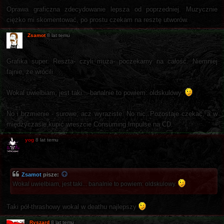
Oprawa graficzna zdecydowanie lepsza od poprzedniej. Muzycznie
ciężko mi skomentować, po prostu czekam na resztę utworów.
Zsamot
8 lat temu
Grafika super. Reszta- czyli muza- poczekamy na całość. Niemniej
fajnie, że wrócili.
Wokal uwielbiam, jest taki... banalnie to powiem: oldskulowy.
No i brzmienie - surowe, acz wyraziste. No nic. Pozostaje czekać, a w
międzyczasie kupić wreszcie Consuming Impulse na CD.
yog
8 lat temu
Zsamot
pisze:
Wokal uwielbiam, jest taki... banalnie to powiem: oldskulowy.
Taki pół-thrashowy wokal w deathu najlepszy
Ryszard
8 lat temu