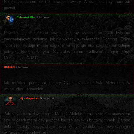
No nic posłucham, co też nowego stworzy. W sumie cieszy mnie ten
powrót.
CzłowiekMłot
9 lat temu
Również się ciesze na powrót. Albumy wydane po 2006 były na
zadowalającym poziomie, jak nie wyższym, zwłaszcza "Doctrine". Tylko
"Obsideo" wydaje mi się nagrane na siłę, ale nic, czekam na kolejne
pomysły łysego Patryka. Słyszałeś album "Collision" drugiej grupy
Memeliego -
C-187
?
HUMAN
9 lat temu
tak mgliście pamiętam klimaty Cynic, niezłe solówki Memelego. w
wolnej chwili sprawdzę
dj zakrystian
9 lat temu
Jak usłyszałem dawno temu Malleus Maleficarum, to się zastanawiałem
czy to death metal czy jeszcze bardzo szybki i brutalny thrash. Bardzo
dobra, często lekceważona płyta w ich dorobku, z rewelacyjnymi
wirtuozerskimi solówkami.