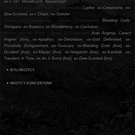
ex-C-187, Moordzucht, Neuromorph
Joost van der Graaf - Bass (2019-present)
Cypher, ex-Creepmime, ex-
Dew-Scented, ex-I Chaos, ex-Sinister
Rutger van Noordenburg - Guitars (2019-present)
Bleeding Gods,
Shinigami, ex-Baatezu, ex-Bloodphemy, ex-Cavitation
Michiel van der Plicht - Drums (2020-present)
Aran Angmar, Carach
Angren (live), ex-Apophys, ex-Detonation, ex-God Dethroned, ex-
Prostitute Disfigurement, ex-Toxocara, ex-Bleeding Gods (live), ex-
Dictated (live), ex-Mayan (live), ex-Nargaroth (live), ex-Katafalk, ex-
Travelers in Time, ex-As It Burns (live), ex-Dew-Scented (live)
▼ BYLI MUZYCY
▼ MUZYCY KONCERTOWI