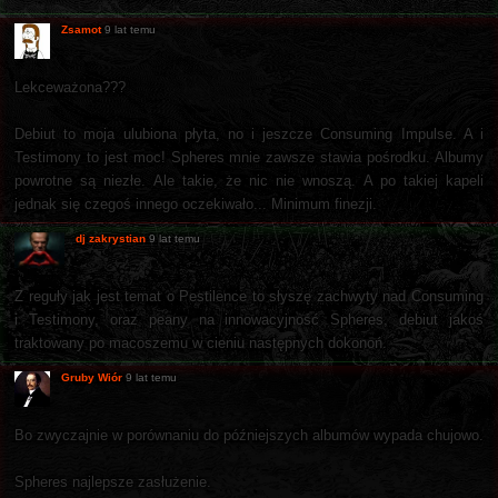
Zsamot
9 lat temu
Lekceważona???
Debiut to moja ulubiona płyta, no i jeszcze Consuming Impulse. A i
Testimony to jest moc! Spheres mnie zawsze stawia pośrodku. Albumy
powrotne są niezłe. Ale takie, że nic nie wnoszą. A po takiej kapeli
jednak się czegoś innego oczekiwało... Minimum finezji.
dj zakrystian
9 lat temu
Z reguły jak jest temat o Pestilence to słyszę zachwyty nad Consuming
i Testimony, oraz peany na innowacyjność Spheres, debiut jakoś
traktowany po macoszemu w cieniu następnych dokonoń.
Gruby Wiór
9 lat temu
Bo zwyczajnie w porównaniu do późniejszych albumów wypada chujowo.
Spheres najlepsze zasłużenie.