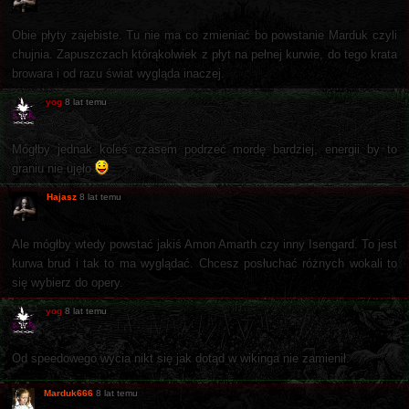
Obie płyty zajebiste. Tu nie ma co zmieniać bo powstanie Marduk czyli
chujnia. Zapuszczach którąkolwiek z płyt na pełnej kurwie, do tego krata
browara i od razu świat wygląda inaczej.
yog
8 lat temu
Mógłby jednak koleś czasem podrzeć mordę bardziej, energii by to
graniu nie ujęło
Hajasz
8 lat temu
Ale mógłby wtedy powstać jakiś Amon Amarth czy inny Isengard. To jest
kurwa brud i tak to ma wyglądać. Chcesz posłuchać różnych wokali to
się wybierz do opery.
yog
8 lat temu
Od speedowego wycia nikt się jak dotąd w wikinga nie zamienił.
Marduk666
8 lat temu