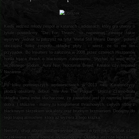
Kiedy widzisz młody zespół w katanach i adidasach, który gra utwory o
tytule powiedzmy "Die For Thrash", to najpewniej zlewasz takie
wysrywy. Jednak tu patrzysz na tytuł "Metal Still Means Danger", potem
obczajasz fotkę zespołu, okładkę płyty... i wiesz, że to nie ten
przypadek. Bo Insulters to założona w 2008 przez czterech Hiszpanów
horda łojąca thrash o blackowym zabarwieniu. Słychać tu więc echa
wczesnego Sodom, Aura Noir, Nocturnal Breed, Kreator czy Impaled
Nazarene.
Po kilku pomniejszych wydawnictwach w 2013 roku Katalończycy
płodzą obskurny debiut "We Are The Plague". Urocza czarno-biała
okładka sama mówi słuchaczowi, że zawartość jest co najmniej bardzo
dobra. I słusznie - mamy tu konglomerat thrashowych, ciętych riffów z
blackowym skrzekiem wokalisty oraz brudnym brzmieniem. Dodajmy do
tego trupią atmosferę, która aż wyziera z tego krążka.
Niestety, drugi album Insulters wydaje dopiero w tym roku. Jednak czas
oczekiwania został sowicie wynagrodzony. Okładka jeszcze lepsza niż