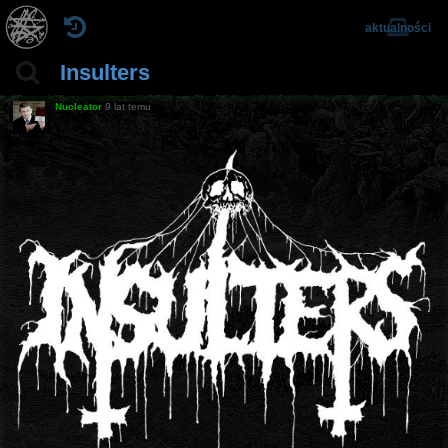
aktualności
Insulters
Nucleator
9 lat temu