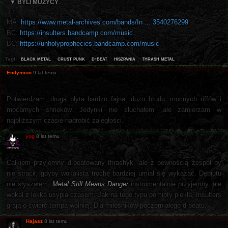
▼ BYLI MUZYCY
MA:
https://www.metal-archives.com/bands/In ... 3540276299
BC:
https://insulters.bandcamp.com/music
BC:
https://unholyprophecies.bandcamp.com/music
black metal
crust punk
d-beat
hiszpania
thrash metal
Tagi:
Endymion
9 lat temu
Potwierdzam. druga płyta bardzo fajna, dużo brudu, mocnych riffów i
mocarnych shrieków. Jedynki nie słuchałem ,ale zamierzam w
najbliższym czasie nadrobić zaległości.
yog
8 lat temu
Całkiem przyjemny d-beatowany thrashyk, ale z pewnością zespół by
nie stracił, gdyby wokalista trochę bardziej umiał się wykazać. Debiutu
nie słyszałem,
Metal Still Means Danger
instrumentalnie przyjemny, ale
wokal z lekka usypia czasem. Jak na tego typu pomioty piekła, Insulters
grają o ćwierć tempa wolniej. Dla miłośników poczerniałego d-beatu.
Hajasz
8 lat temu