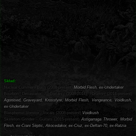
Skład:
Nuclear Cummer - Bass (2008-present)
Morbid Flesh, ex-Undertaker
Bourbon Devastator - Guitars (2008-2014), Drums (2014-present)
Agonised, Graveyard, Krossfyre, Morbid Flesh, Vengeance, Voidkush,
ex-Undertaker
Blasphemic Vomitor - Vocals (2008-present)
Voidkush
Skeleton Grinder - Guitars (2015-present)
Astigarraga Thrower, Morbid
Flesh, ex-Crani Sèptic, Akocedakor, ex-Cruz, ex-Deftan-70, ex-Ratzia