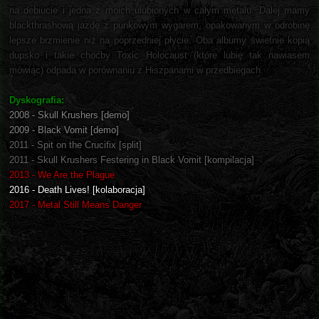
na debiucie i jedna z moich ulubionych w całym metalu. Dalej mamy
blackthrashową jazdę z punkowym wygarem, opakowanym w odrobinę
lepsze brzmienie niż na poprzedniej płycie. Oba albumy świetnie kopią
dupsko i takie choćby Toxic Holocaust (które lubię tak nawiasem
mówiąc) odpada w porównaniu z Hiszpanami w przedbiegach.
Dyskografia:
2008 - Skull Krushers [demo]
2009 - Black Vomit [demo]
2011 - Spit on the Crucifix [split]
2011 - Skull Krushers Festering in Black Vomit [kompilacja]
2013 - We Are the Plague
2016 - Death Lives! [kolaboracja]
2017 - Metal Still Means Danger