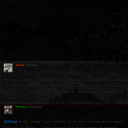
Astral
7 lat temu
Wczoraj puściłem do piwa najnowszy longplay. Nic nowego, ale świetnie
się tego słucha, muzyka ocieka energią i przywołuje miłe echa pierwszej
płyty S.O.D. Reszta dyskografii będzie sprawdzana w najbliższym
czasie.
Pioniere
7 lat temu
@Astral
Badaj, badaj - tym bardziej, że w mym uznaniu wcześniejsze
materiały są lepsze ... mniej stawiają na humor, a więcej na wpierdol.