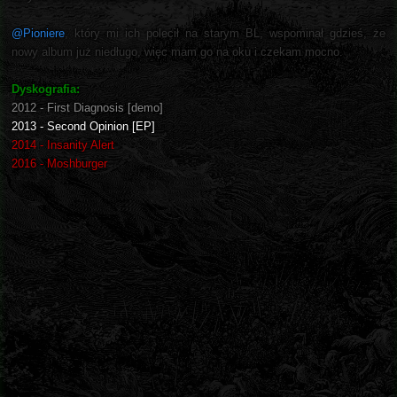
@Pioniere
, który mi ich polecił na starym BL, wspominał gdzieś, że
nowy album już niedługo, więc mam go na oku i czekam mocno.
Dyskografia:
2012 - First Diagnosis [demo]
2013 - Second Opinion [EP]
2014 - Insanity Alert
2016 - Moshburger