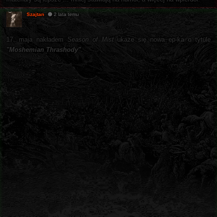
Szajtan
2 lata temu
17. maja nakładem
Season of Mist
ukaże się nowa ep-ka o tytule
"Moshemian Thrashody"
.