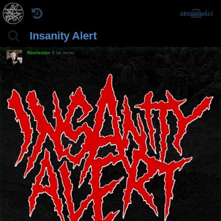
aktualności
Insanity Alert
Nucleator
8 lat temu