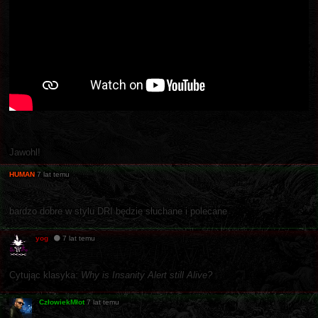
Jawohl!
HUMAN
7 lat temu
bardzo dobre w stylu DRI będzie słuchane i polecane
yog
7 lat temu
Cytując klasyka:
Why is Insanity Alert still Alive?
CzłowiekMłot
7 lat temu