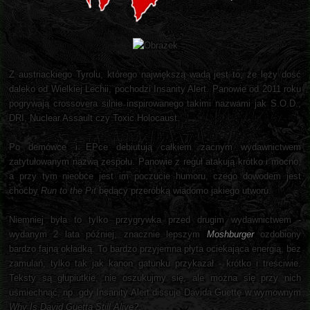
Z austriackiego Tyrolu, którego największą wadą jest to, że leży dość
daleko od Wielkiej Lechii, pochodzi Insanity Alert. Panowie od 2011 roku
pogrywają crossovera silnie inspirowanego takimi nazwami jak S.O.D.,
DRI, Nuclear Assault czy Toxic Holocaust.
Po demówce i EPce debiutują całkiem zacnym wydawnictwem
zatytułowanym nazwą zespołu. Panowie z reguł atakują krótko i mocno,
a przy tym nieobce jest im poczucie humoru, czego dowodem jest
choćby
Run to the Pit
będący przeróbką wiadomo jakiego utworu.
Niemniej była to tylko przygrywka przed drugim wydawnictwem -
wydanym 2 lata później, znacznie lepszym
Moshburger
ozdobiony
bardzo fajną okładką. To bardzo przyjemna płyta ociekająca energią, bez
zamulań, tylko tak jak kanon gatunku przykazał - krótko i treściwie.
Teksty są głupiutkie, nie oszukujmy się, ale można się przy nich
uśmiechnąć, np. gdy Insanity Alert dissuje Davida Guettę w wymownym
Why Is David Guetta Still Alive?
.