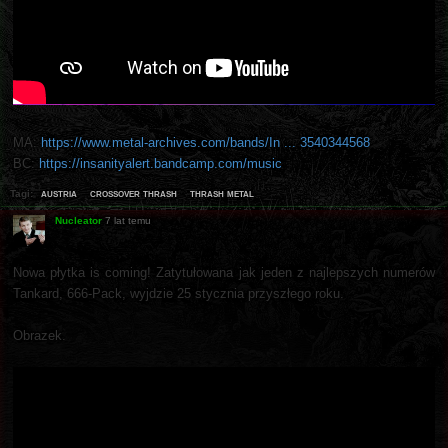
MA:
https://www.metal-archives.com/bands/In ... 3540344568
BC:
https://insanityalert.bandcamp.com/music
austria
crossover thrash
thrash metal
Tagi:
Nucleator
7 lat temu
Nowa płytka is coming! Zatytułowana jak jeden z najlepszych numerów
Tankard, 666-Pack, wyjdzie 25 stycznia przyszłego roku.
Obrazek.