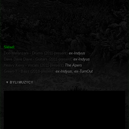
Skład:
Don Melanzani - Drums (2011-present)
ex-Indyus
Dave Dave Dave - Guitars (2011-present)
ex-Indyus
Heavy Kevy - Vocals (2011-present)
The Apers
Green-T - Bass (2018-present)
ex-Indyus, ex-TurnOut
▼ BYLI MUZYCY