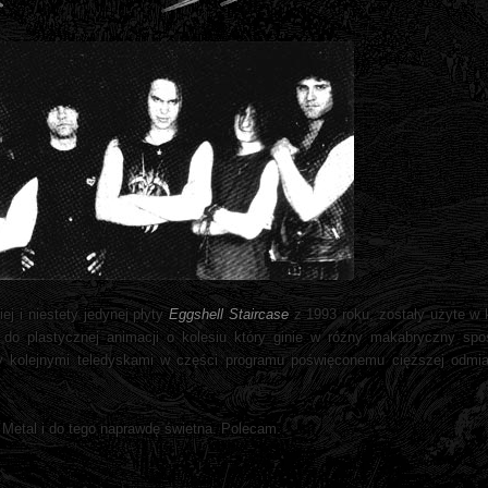
ej i niestety jedynej płyty
Eggshell Staircase
z 1993 roku, zostały użyte w
do plastycznej animacji o kolesiu który ginie w różny makabryczny s
dzy kolejnymi teledyskami w części programu poświęconemu cięższej odmia
 Metal i do tego naprawdę świetna. Polecam.