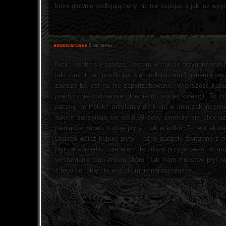
które głownie podbijają ceny nic nie kupując a jak już wyg
amoncarcass
8 lat temu
Nick i osoba się zgadza. Jestem w trakcie przygotowywani
taki zarzut że "posiłkując się podbijaczami" generuję w
zawsze bo jest na nie zapotrzebowanie. Większość kupują
praktycznie codziennie głównie do swojej kolekcji. To 
paczkę do Polski, przylatuję do kraju w dniu zakończen
aukcje zaczynają się od 9,99 żeby zwróciły się chocia
pieniądze znowu kupuję płyty i tak w kółko. To jest akura
Dlatego wciąż kupuję płyty i różne gadżety związane z
płyt na sprzedaż, nie wiem ile zdążę przygotować do moj
wystawianie tego znowu skoro i tak mam mnóstwo płyt na
z tego co robię i to jest dla mnie najważniejsze.