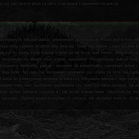
ra coś taki nick to płyta za jakiś czas wraca z powrotem na aukcję.
a kolejnych kilkuset aukcji i powinienem przylecieć do Polski pod koniec r
yższe ceny i potem te płyty niby wracają. Teraz też będzie część tytułów 
cych to osoby które kupują u mnie od lat to są stali klienci. Mieszkam w 
co wystawiam na allegro musi zostać sprzedane. Przygotowuję aukcje tutaj
ia (zawsze niedziela), pakuję i wysyłam od poniedziałku, zamykam temat i
ż dwa funty. Niczego nie wystawiam ponownie (no chyba że ktoś nie zapła
t pasja bo kolekcjonuję wydania w kilku czy kilkunastu wersjach tego samego 
 metalem żeby nieć możliwość porównania czy mam już takie wydanie. Na o
ego wylotu, kilkaset zostanie a i tak wciąż kupuję nowe. Jaki miało by mi
 sprzedaż. Ogólnie możecie myśleć co chcecie, nie obchodzi mnie to. Ja ak