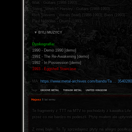
Wak - Guitars (1988-1993)
Steve "Stretch" Harsley - Guitars (1988-1993)
Rich Stevens - Vocals (lead) (1988-1993), Bass (1993)
Paul Nicholas - Drums (1993)
▼ BYLI MUZYCY
Dyskografia:
1990 - Demo 1990 [demo]
1991 - The Re-Awakening [demo]
1992 - In Possession [demo]
1993 - Eggshell Staircase
MA:
https://www.metal-archives.com/bands/Ta ... 354028
groove metal
thrash metal
united kingdom
Tagi:
Hajasz
8 lat temu
Te fragmenty z TTT na MTV to pochodziły z kawałka Life 
przez co nie bardzo mi podeszli. Płytę miałem ale upłynni
Z innej bajki. To Ty sprzedajesz płyty na allegro posiłku