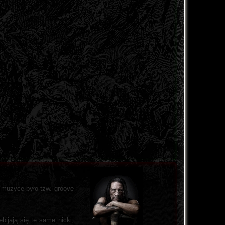
 muzyce było tzw. groove
bijają się te same nicki,