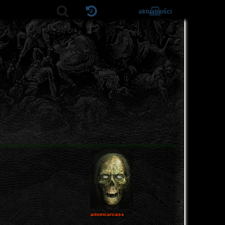
aktualności
amoncarcass