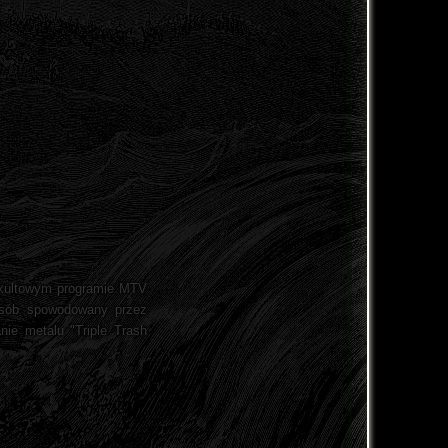
 kultowym programie MTV
posób spowodowany przez
nie metalu "Triple Trash