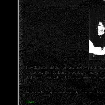
Brytyjski zespół, którego fragmenty utworów z debiutancki
Headbangers Ball. Dokładnie w podkładzie muzycznym 
złośliwego insekta. Były to krótkie przerywniki pomię
Treat".
Jedna z najbardziej poszukiwanych płyt w gatunku Thrash
Skład: