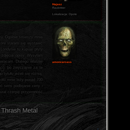
Hajasz
Raubritter
Lokalizacja:
Opole
oku. Ogólnie śmieszy mnie
które staram się wystawić
Londynie tu kupuję płyty
, zdjęcia opisy. Wysyłam
 wracam. Dlatego właśnie
amoncarcass
ci), bo zwyczajnie za te
tytułu jeżeli się różnią.
koło mnie leży ponad 700
eć sens podbijanie ceny i
urat czerpię przyjemność
Thrash Metal