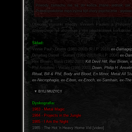
Powody zamachu nie są do końca znane, jednak, jak mó
Prawdopodobnie mężczyzna był chory psychicznie - wydawał
Obecnie stosunki między Vinniem Paulem a Philipem 
dzisiejszego nie utrzymuje z nim jakichkolwiek kontaktów.
Skład:
Vinnie Paul - Drums (1981-2003) (R.I.P. 2018)
ex-Damagepl
Dimebag Darrell - Guitars (1981-2003) (R.I.P. 2004)
ex-Dam
Rex Brown - Bass (1982-2003)
Kill Devil Hill, Rex Brown
Phil Anselmo - Vocals (1986-2003)
Down, Philip H. Anselm
Ritual, Bill & Phil, Body and Blood, En Minor, Metal All S
ex-Necrophagia, ex-Eibon, ex-Enoch, ex-Samhain, ex-The
▼ BYLI MUZYCY
Dyskografia:
1983 - Metal Magic
1984 - Projects in the Jungle
1985 - I Am the Night
1985 - The Hot 'n Heavy Home Vid [video]