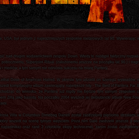
e, USA, był jednym z najważniejszych zespołów metalowych lat 90. Wywierając w
pić nad drugim wydawnictwem zespołu Down. Wtedy to nastąpił faktyczny rozpad
pobocznemu, Superjoint Ritual (założonemu jeszcze na początku lat 90.) i nag
 i mediów, a tym samym nie odniosła sukcesu na miarę Pantery.
Lethal Dose of American Hatred. W okresie tym udzielił on szeregu wywiadów, 
szedł kompilacyjny album zawierający największe hity - The Best of Pantera: Far
dochodząc do wniosku, że Pantera już nigdy nie będzie tym samym zespołem co
m Zillą jako basistą. Na początku 2004 wyszedł jej debiutancki album New Fou
iami.
osa Villa w Columbus Dimebag Darrell został zastrzelony pięcioma strzałami w
który wszedł na scenę tylnym wejściem. Poza nim Gale zastrzelił jeszcze 3 os
napastnika) oraz ranił 2 członków ekipy technicznej, zanim został zastrzelon