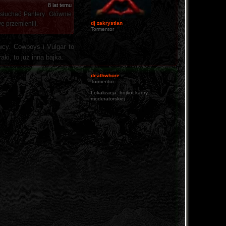
8 lat temu
osłuchać Pantery. Głównie
e przemienili.
dj zakrystian
Tormentor
wcy. Cowboys i Vulgar to
ki, to już inna bajka.
deathwhore
Tormentor
Lokalizacja:
bojkot kadry
moderatorskiej