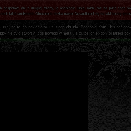
h zespołów, ale z drugiej strony, ja osobiście lubię sobie raz na jakiś czas p
nich jakiś sentyment. Obecnie to chyba nawet Decapitated się na taki trochę groov
bię, za to ich pokłosie to już sroga chujnia. Podobnie Korn i ich naślado
by nie było stworzyli coś nowego w metalu a to, że ich epigoni to jakieś pokra