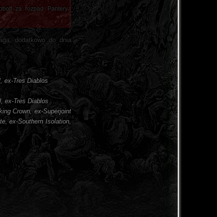
bott za rozpad Pantery.
aga, dodatkowo do dnia
, ex-Tres Diablos
, ex-Tres Diablos
king Crown, ex-Superjoint
te, ex-Southern Isolation,