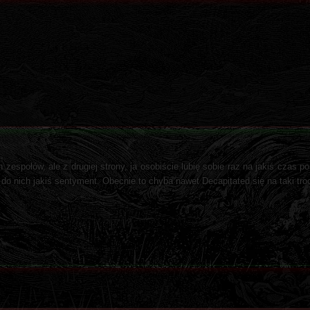
 zespołów, ale z drugiej strony, ja osobiście lubię sobie raz na jakiś czas p
o nich jakiś sentyment. Obecnie to chyba nawet Decapitated się na taki troc