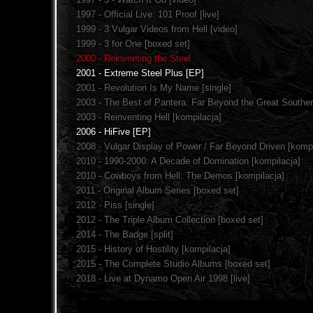
1997 - Official Live: 101 Proof [live]
1999 - 3 Vulgar Videos from Hell [video]
1999 - 3 for One [boxed set]
2000 - Reinventing the Steel
2001 - Extreme Steel Plus [EP]
2001 - Revolution Is My Name [single]
2003 - The Best of Pantera: Far Beyond the Great Souther
2003 - Reinventing Hell [kompilacja]
2006 - HiFive [EP]
2008 - Vulgar Display of Power / Far Beyond Driven [kompi
2010 - 1990-2000: A Decade of Domination [kompilacja]
2010 - Cowboys from Hell: The Demos [kompilacja]
2011 - Original Album Series [boxed set]
2012 - Piss [single]
2012 - The Triple Album Collection [boxed set]
2014 - The Badge [split]
2015 - History of Hostility [kompilacja]
2015 - The Complete Studio Albums [boxed set]
2018 - Live at Dynamo Open Air 1998 [live]