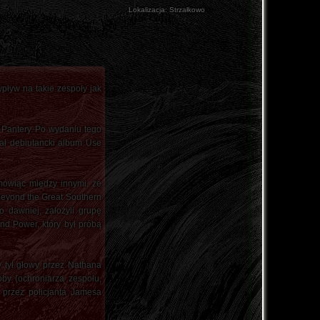
Lokalizacja:
Strzałkowo
pływ na takie zespoły jak
 Pantery. Po wydaniu tego
rał debiutancki album Use
mówiąc między innymi, że
 Beyond the Great Southern
 dawniej, założyli grupę
nd Power, który był próbą
 tył głowy przez Nathana
oby (ochroniarza zespołu,
y przez policjanta Jamesa