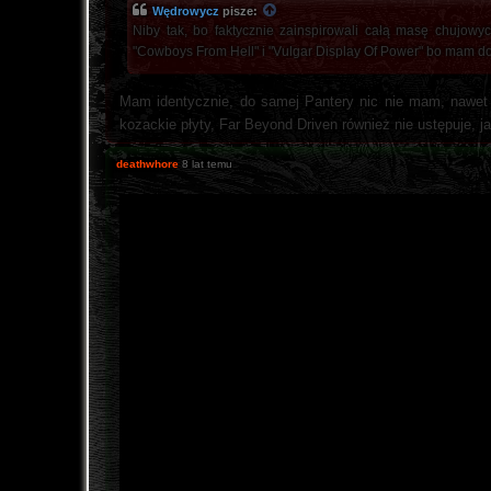
Wędrowycz
pisze:
Niby tak, bo faktycznie zainspirowali całą masę chujowyc
"Cowboys From Hell" i "Vulgar Display Of Power" bo mam do 
Mam identycznie, do samej Pantery nic nie mam, nawet lu
kozackie płyty, Far Beyond Driven również nie ustępuje, jak
deathwhore
8 lat temu