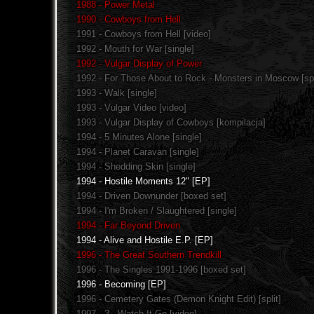
1988 - Power Metal
1990 - Cowboys from Hell
1991 - Cowboys from Hell [video]
1992 - Mouth for War [single]
1992 - Vulgar Display of Power
1992 - For Those About to Rock - Monsters in Moscow [spl
1993 - Walk [single]
1993 - Vulgar Video [video]
1993 - Vulgar Display of Cowboys [kompilacja]
1994 - 5 Minutes Alone [single]
1994 - Planet Caravan [single]
1994 - Shedding Skin [single]
1994 - Hostile Moments 12" [EP]
1994 - Driven Downunder [boxed set]
1994 - I'm Broken / Slaughtered [single]
1994 - Far Beyond Driven
1994 - Alive and Hostile E.P. [EP]
1996 - The Great Southern Trendkill
1996 - The Singles 1991-1996 [boxed set]
1996 - Becoming [EP]
1996 - Cemetery Gates (Demon Knight Edit) [split]
1997 - 3 - Watch It Go [video]