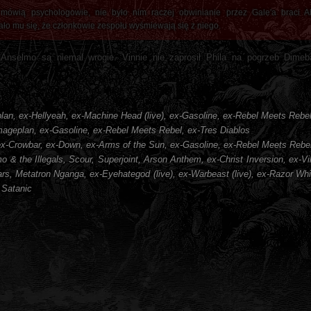
wią psychologowie, nie było nim raczej obwinianie przez Gale'a braci Ab
o mu się, że członkowie zespołu wyśmiewają się z niego.
Anselmo są niemal wrogie. Vinnie nie zaprosił Phila na pogrzeb Dimeb
an, ex-Hellyeah, ex-Machine Head (live), ex-Gasoline, ex-Rebel Meets Rebel
ageplan, ex-Gasoline, ex-Rebel Meets Rebel, ex-Tres Diablos
, ex-Crowbar, ex-Down, ex-Arms of the Sun, ex-Gasoline, ex-Rebel Meets Rebel
o & the Illegals, Scour, Superjoint, Arson Anthem, ex-Christ Inversion, ex-Vi
tars, Metatron Nganga, ex-Eyehategod (live), ex-Warbeast (live), ex-Razor Whi
 Satanic