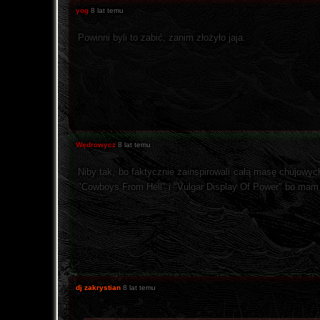
yog
8 lat temu
Powinni byli to zabić, zanim złożyło jaja.
Wędrowycz
8 lat temu
Niby tak, bo faktycznie zainspirowali całą masę chujowych
"Cowboys From Hell" i "Vulgar Display Of Power" bo mam d
dj zakrystian
8 lat temu