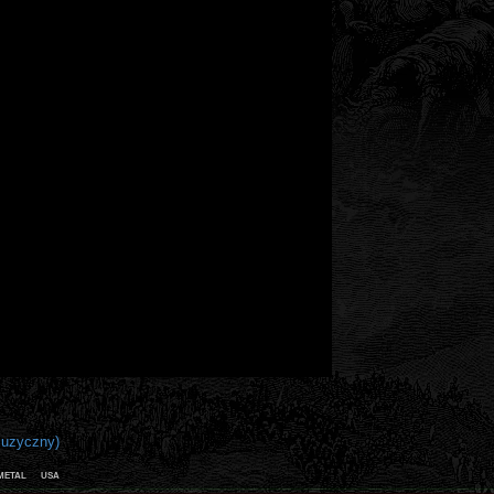
_muzyczny)
metal
usa