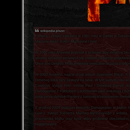
wikipedia pisze:
Pantera - zespół założony w 1981 roku w Dallas w Teksasi
Machine Head, KoRn, Mudvayne i inne.
W 2002 roku Anselmo poprosił o przerwę, aby mógł się sku
albumu Anselmo poświęcił się innemu swojemu projektowi 
Once and Destroy. Płyta wywołała mieszane uczucia u fanów
W 2003 Anselmo nagrał drugi album Superjoint Ritual, A 
Dimebag kilka razy zasłużył na lanie. W tym samym roku wy
Cowboys' Vulgar Hits!. Vinnie Paul i Dimebag Darrell, 
Damageplan z Patrickiem Lachmanem jako wokalistą i Bobe
połączenia stylistyki Pantery z bardziej przebojowymi melod
8 grudnia 2004 podczas koncertu Damageplan w klubie Alr
Gale'a, byłego żołnierza Marines wyrzuconego z wojska, 
pracownika klubu oraz fana, który próbował obezwładnić 
Niggemeyera.