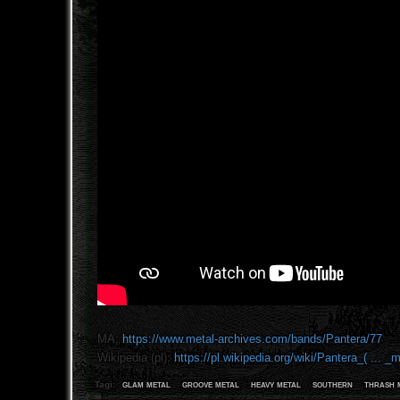
MA:
https://www.metal-archives.com/bands/Pantera/77
Wikipedia (pl):
https://pl.wikipedia.org/wiki/Pantera_( ... 
glam metal
groove metal
heavy metal
southern
thrash 
Tagi: