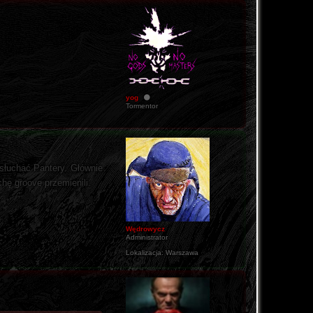
yog
Tormentor
osłuchać Pantery. Głównie
hę groove przemienili.
Wędrowycz
Administrator
Lokalizacja:
Warszawa