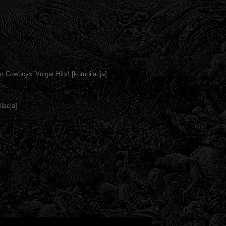
n Cowboys' Vulgar Hits! [kompilacja]
lacja]