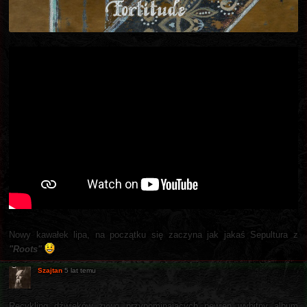
Nowy kawałek lipa, na początku się zaczyna jak jakaś Sepultura z
"Roots"
Szajtan
5 lat temu
Recykling dźwięków żywo przypominających pewien wybitny album