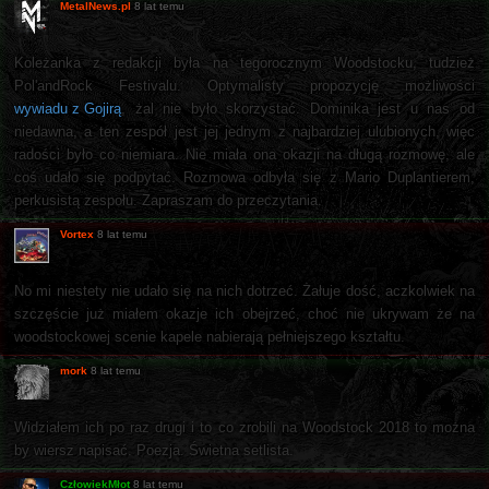
MetalNews.pl
8 lat temu
Koleżanka z redakcji była na tegorocznym Woodstocku, tudzież
Pol'andRock Festivalu. Optymalisty propozycję możliwości
wywiadu z Gojirą
, żal nie było skorzystać. Dominika jest u nas od
niedawna, a ten zespół jest jej jednym z najbardziej ulubionych, więc
radości było co niemiara. Nie miała ona okazji na długą rozmowę, ale
coś udało się podpytać. Rozmowa odbyła się z Mario Duplantierem,
perkusistą zespołu. Zapraszam do przeczytania.
Vortex
8 lat temu
No mi niestety nie udało się na nich dotrzeć. Żałuje dość, aczkolwiek na
szczęście już miałem okazje ich obejrzeć, choć nie ukrywam że na
woodstockowej scenie kapele nabierają pełniejszego kształtu.
mork
8 lat temu
Widziałem ich po raz drugi i to co zrobili na Woodstock 2018 to można
by wiersz napisać. Poezja. Świetna setlista.
CzłowiekMłot
8 lat temu