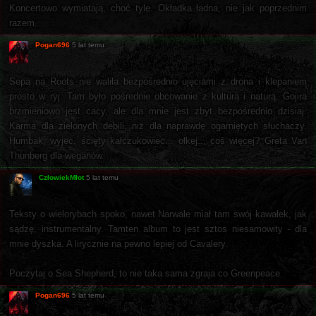
Koncertowo wymiatają, choć tyle. Okładka ładna, nie jak poprzednim
razem.
Pogan696
5 lat temu
Sepa na Roots nie waliła bezpośrednio ujęciami z drona i klepaniem
prosto w ryj. Tam było pośrednie obcowanie z kulturą i naturą. Gojira
brzmieniowo jest cacy, ale dla mnie jest zbyt bezpośrednio dzisiaj.
Karma dla zielonych debili, niż dla naprawdę ogarniętych słuchaczy.
Humbak, wyjec, ścięty kałczukowiec... ołkej... coś więcej? Greta Van
Thunberg dla weganów.
CzłowiekMłot
5 lat temu
Teksty o wielorybach spoko, nawet Narwale miał tam swój kawałek, jak
sądzę, instrumentalny. Tamten album to jest sztos niesamowity - dla
mnie dyszka. A lirycznie na pewno lepiej od Cavalery.
Poczytaj o Sea Shepherd, to nie taka sama zgraja co Greenpeace.
Pogan696
5 lat temu