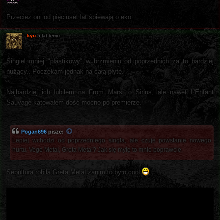
Przecież oni od pięciuset lat śpiewają o eko.
kyu
5 lat temu
Singiel mniej "plastikowy" w brzmieniu od poprzednich za to bardziej
nużący.. Poczekam jednak na całą płytę.
Najbardziej ich lubiłem na From Mars to Sirius, ale nawet L'Enfant
Sauvage katowałem dość mocno po premierze.
Pogan696
pisze:
Lepiej wchodzi od poprzedniego singla, ale czuje powstanie nowego
nurtu. Vege Metal, Greta Metal? Jak się mylę to mnie poprawcie.
Sepultura robiła Greta Metal zanim to było cool