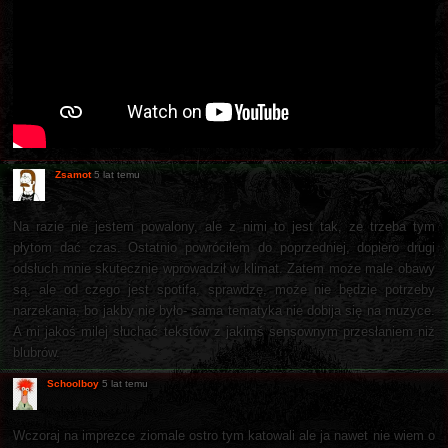
Zsamot
5 lat temu
Na razie nie jestem powalony, ale z nimi to jest tak, ze trzeba tym
płytom dać czas. Ostatnio powróciłem do poprzedniej, dopiero drugi
odsłuch mnie skutecznie wprowadził w klimat. Zatem może male obawy
są, ale od czego jest spotifa, sprawdzę, może nie będzie potrzeby
narzekania, bo jakby nie było- sama tematyka nie dobija się na muzyce.
A mi jakoś milej słuchać tekstów z jakimś sensownym przesłaniem niż
blubrów.
Schoolboy
5 lat temu
Wczoraj na imprezce ziomale ostro tym katowali ale ja nawet nie wiem o