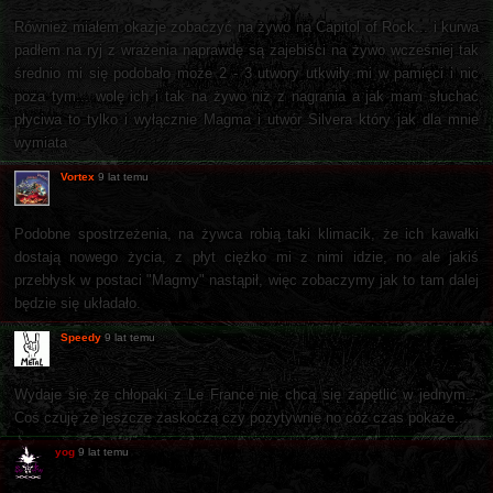
Również miałem okazje zobaczyć na żywo na Capitol of Rock... i kurwa
padłem na ryj z wrażenia naprawdę są zajebiści na żywo wcześniej tak
średnio mi się podobało może 2 - 3 utwory utkwiły mi w pamięci i nic
poza tym... wolę ich i tak na żywo niż z nagrania a jak mam słuchać
płyciwa to tylko i wyłącznie Magma i utwór Silvera który jak dla mnie
wymiata
Vortex
9 lat temu
Podobne spostrzeżenia, na żywca robią taki klimacik, że ich kawałki
dostają nowego życia, z płyt ciężko mi z nimi idzie, no ale jakiś
przebłysk w postaci "Magmy" nastąpił, więc zobaczymy jak to tam dalej
będzie się układało.
Speedy
9 lat temu
Wydaje się że chłopaki z Le France nie chcą się zapętlić w jednym...
Coś czuję że jeszcze zaskoczą czy pozytywnie no cóż czas pokaże....
yog
9 lat temu