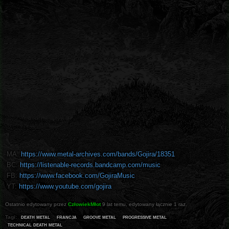
MA:
https://www.metal-archives.com/bands/Gojira/18351
BC:
https://listenable-records.bandcamp.com/music
FB:
https://www.facebook.com/GojiraMusic
YT:
https://www.youtube.com/gojira
Ostatnio edytowany przez
CzłowiekMłot
9 lat temu
, edytowany łącznie 1 raz.
death metal
francja
groove metal
progressive metal
Tagi:
technical death metal