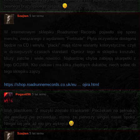
pewnego brazylijskiego zespołu
Szajtan
5 lat temu
W internetowym sklepiku Roadrunner Records pojawiło się sporo
merchu, związanego z wydaniem "Fortitude". Płyta oczywiście dostępna
będzie na CD i winylu, "placki" mają różne warianty kolorystyczne, czyli
w dzisiejszych czasach standard. Oprócz tego w sklepiku koszulki,
bluzy, patche i wiele nowości. Najbardziej chyba zabijają skarpetki z
logo GOJIRA. Kto ciekaw i ma klika zbędnych dukatów, niech sobie do
tego sklepiku zajrzy.
https://shop.roadrunnerrecords.co.uk/eu ... ojira.html
Pogan696
5 lat temu
Wali plastikiem. Z muzyki zostało trzaskanie. Poczekam na pełniaka,
ale rewolucji nie przewiduję, mimo, że pierwszy singiel nawet spoko.
Nergal się jara, aż mu giry wykręca
.
Szajtan
5 lat temu