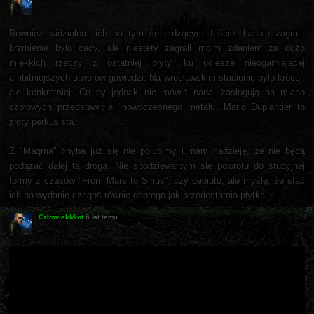
Również widziałem ich na tym śmierdzącym feście. Ładnie zagrali,
brzmienie było cacy, ale niestety zagrali moim zdaniem za dużo
miękkich rzeczy z ostatniej płyty, ku uciesze nieogarniającej
ambitniejszych utworów gawiedzi. Na wrocławskim stadionie było krócej,
ale konkretniej. Co by jednak nie mówić nadal zasługują na miano
czołowych przedstawicieli nowoczesnego metalu. Mario Duplantier to
złoty perkusista.
Z "Magma" chyba już się nie polubimy i mam nadzieję, ze nie będą
podążać dalej tą drogą. Nie spodziewałbym się powrotu do studyjnej
formy z czasów "From Mars to Sirius", czy debiutu, ale myślę, że stać
ich na wydanie czegoś równie dobrego jak przedostatnia płytka.
CzłowiekMłot
6 lat temu