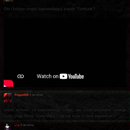
Oto i kolejny singiel zapowiadający krążek "Fortitude"!
Pogan696
5 lat temu
Lepiej wchodzi od poprzedniego singla, ale czuje powstanie nowego
nurtu. Vege Metal, Greta Metal? Jak się mylę to mnie poprawcie.
yog
5 lat temu