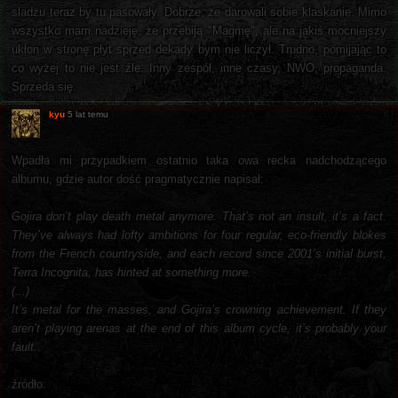
sladżu teraz by tu pasowały. Dobrze, że darowali sobie klaskanie. Mimo
wszystko mam nadzieję, że przebiją "Magmę", ale na jakiś mocniejszy
ukłon w stronę płyt sprzed dekady bym nie liczył. Trudno, pomijając to
co wyżej to nie jest źle. Inny zespół, inne czasy, NWO, propaganda.
Sprzeda się.
kyu
5 lat temu
Wpadła mi przypadkiem ostatnio taka owa recka nadchodzącego
albumu, gdzie autor dość pragmatycznie napisał:
Gojira don’t play death metal anymore. That’s not an insult, it’s a fact.
They’ve always had lofty ambitions for four regular, eco-friendly blokes
from the French countryside, and each record since 2001’s initial burst,
Terra Incognita, has hinted at something more.
(...)
It’s metal for the masses, and Gojira’s crowning achievement. If they
aren’t playing arenas at the end of this album cycle, it’s probably your
fault.
źródło: