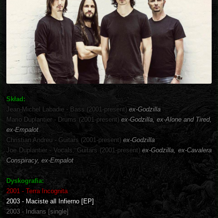
Skład:
Jean-Michel Labadie - Bass (2001-present)
ex-Godzilla
Mario Duplantier - Drums (2001-present)
ex-Godzilla, ex-Alone and Tired,
ex-Empalot
Christian Andreu - Guitars (2001-present)
ex-Godzilla
Joe Duplantier - Vocals, Guitars (2001-present)
ex-Godzilla, ex-Cavalera
Conspiracy, ex-Empalot
Dyskografia:
2001 - Terra Incognita
2003 - Maciste all Infierno [EP]
2003 - Indians [single]