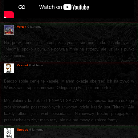
Vortex
9 lat temu
No ja w koncu po latach zaczynam sie pomalutku przekonywac,
"Magma" spoko album, nie porwala mnie na strzepy, ale juz jakis punkt
zaczepienia jest.
Zsamot
9 lat temu
Bardzo sobie cenię tę kapelę. Miałem okazje obejrzeć ich na żywo w
Warszawie i są niesamowici. Odegranie płyt - poziom perfekt.
Mój ulubiony krążek to L'ENFANT SAUVAGE, za sprawą bardzo dużego
zróżnicowania poszczególnych utworów, gdzie każdy jest "hitem". Ale
każdy album jest wart posiadania. Najnowszy trochę przegapiłem,
przesłuchałem zbyt mało razy, ale nie ma mowy o zniżce formy.
Speedy
9 lat temu