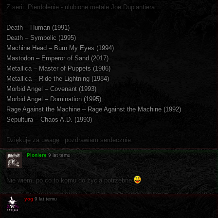
Z serii: Pierdolenie - ulubione metale Joe Duplantiera:
Death – Human (1991)
Death – Symbolic (1995)
Machine Head – Burn My Eyes (1994)
Mastodon – Emperor of Sand (2017)
Metallica – Master of Puppets (1986)
Metallica – Ride the Lightning (1984)
Morbid Angel – Covenant (1993)
Morbid Angel – Domination (1995)
Rage Against the Machine – Rage Against the Machine (1992)
Sepultura – Chaos A.D. (1993)
Dziękuję za uwagę i pozdrawiam serdecznie.
Pioniere
9 lat temu
Nie wiem, po co to komu do życia potrzebne
yog
9 lat temu