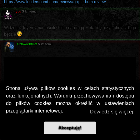
https://www.loudersound.com/reviews/goj ... bum-review
yog
5 lat temu
Widzę już krytycy namaścili Gojirę na drugą Metallicę, czyli chuja z tego
będzie
CzłowiekMłot
5 lat temu
Strona używa plików cookies w celach statystycznych
oraz funkcjonalnych. Warunki przechowywania i dostępu
do plików cookies można określić w ustawieniach
przeglądarki internetowej.
Dowiedz się więcej
Akceptuję!