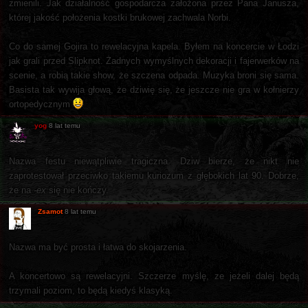
zmienili. Jak działalność gospodarcza założona przez Pana Janusza,
której jakość położenia kostki brukowej zachwala Norbi.
Co do samej Gojira to rewelacyjna kapela. Byłem na koncercie w Łodzi
jak grali przed Slipknot. Żadnych wymyślnych dekoracji i fajerwerków na
scenie, a robią takie show, że szczena odpada. Muzyka broni się sama.
Basista tak wywija głową, że dziwię się, że jeszcze nie gra w kołnierzy
ortopedycznym
yog
8 lat temu
Nazwa festu niewątpliwie tragiczna. Dziw bierze, że nikt nie
zaprotestował przeciwko takiemu kuriozum z głębokich lat 90. Dobrze,
że na
-ex
się nie kończy.
Zsamot
8 lat temu
Nazwa ma być prosta i łatwa do skojarzenia.
A koncertowo są rewelacyjni. Szczerze myślę, ze jeżeli dalej będą
trzymali poziom, to będą kiedyś klasyką.