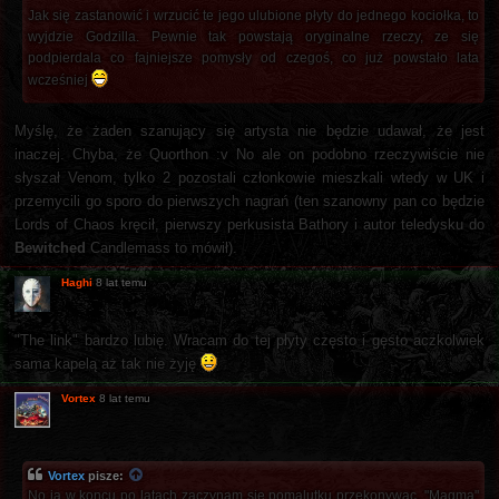
Jak się zastanowić i wrzucić te jego ulubione płyty do jednego kociołka, to
wyjdzie Godzilla. Pewnie tak powstają oryginalne rzeczy, ze się
podpierdala co fajniejsze pomysły od czegoś, co już powstało lata
wcześniej
Myślę, że żaden szanujący się artysta nie będzie udawał, że jest
inaczej. Chyba, że Quorthon :v No ale on podobno rzeczywiście nie
słyszał Venom, tylko 2 pozostali członkowie mieszkali wtedy w UK i
przemycili go sporo do pierwszych nagrań (ten szanowny pan co będzie
Lords of Chaos kręcił, pierwszy perkusista Bathory i autor teledysku do
Bewitched
Candlemass to mówił).
Haghi
8 lat temu
"The link" bardzo lubię. Wracam do tej płyty często i gęsto aczkolwiek
sama kapelą aż tak nie żyję
Vortex
8 lat temu
Vortex
pisze:
No ja w koncu po latach zaczynam sie pomalutku przekonywac, "Magma"