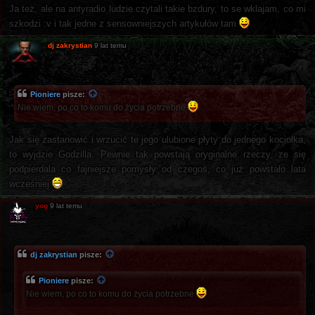
Ja też, ale na antyradio ludzie czytali takie bzdury, to se wklajam, co mi
szkodzi :v i tak jedne z sensowniejszych artykułów tam
dj zakrystian
9 lat temu
Pioniere
pisze:
Nie wiem, po co to komu do życia potrzebne
Jak się zastanowić i wrzucić te jego ulubione płyty do jednego kociołka,
to wyjdzie Godzilla. Pewnie tak powstają oryginalne rzeczy, ze się
podpierdala co fajniejsze pomysły od czegoś, co już powstało lata
wcześniej
yog
9 lat temu
dj zakrystian
pisze:
Pioniere
pisze:
Nie wiem, po co to komu do życia potrzebne