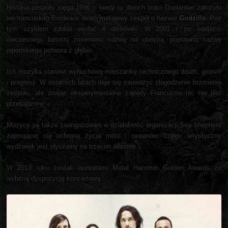
Historia zespołu sięga 1996 r, kiedy to dwóch braci Duplantier założyło
we francuskim Bordeaux death metalowy zespół o nazwie
Godzilla
. Pod
tym szyldem zdołali wydać 4 demówki. W 2001 r. po odejściu
ówczesnego basisty zmieniono nazwę na obecną, poprawną nazwę
japońskiego potwora z głębin.
Ich muzyka stanowi wybuchową mieszankę technicznego death, groove
i progresji. W ostatnich latach daje się zauważyć złagodzenie brzmienia
zespołu, ale znając eksperymentalne zapędy Francuzów nic nie jest
przesądzone.
Muzycy są także zaangażowani w działalność organizacji Sea Shepherd
zajmującej się ochroną życia mórz i oceanów, czego artystyczny
wydźwięk jest słyszalny na trzecim albumie.
W 2013 roku zostali laureatami Metal Hammer Golden Awards za
wybitną dyspozycję koncertową.