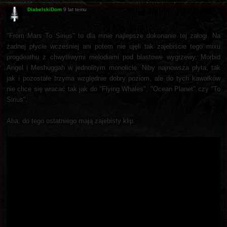
DiabelskiDom
9 lat temu
"From Mars To Sirius" to dla mnie najlepsze dokonanie tej załogi. Na
żadnej płycie wcześniej ani potem nie ujęli tak zajebiście tego mixu
progdeathu z chwytliwymi melodiami pod blastowe wygrzewy. Morbid
Angel i Meshuggah w jednolitym monolicie. Niby najnowsza płyta, tak
jak i pozostałe trzyma względnie dobry poziom, ale do tych kawałków
nie chce się wracać tak jak do "Flying Whales", "Ocean Planet" czy "To
Sirius".
Aha, do tego ostatniego mają zajebisty klip: