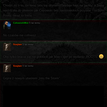
Chodzi mi o to, że teraz lata się dronami i wydaje hajs na jachty, a Sepa
wjeżdżała do plemion jak Cejrowski bez rasistowskich przywar. I to było
Roots, teraz to Insta.
CzłowiekMłot
5 lat temu
No czasów nie cofniesz.
Szajtan
5 lat temu
Oby tylko bracia się nie pokłócili jak Max i Igor po wydaniu „ROOTS”
Szajtan
5 lat temu
Gojira z nowym utworem „Into the Storm”