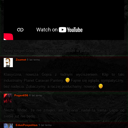
Nowy singiel Godzilli, podobno nowy album w planach.
Zsamot
6 lat temu
Klasyczna, nowsza Gojira z ładnym wyciszeniem. Klip to taki
industrialny Planet Caravan Pantery.
Fajnie się ogląda, sympatyczny,
bez nadęcia. Zobaczymy, a raczej posłuchamy, nowego.
Pogan696
6 lat temu
Niezłe. Widać, że nie zmiękli, ale "ściana" nadal ta sama. Lepsi od
siebie już nie będą.
EdusPospolitus
5 lat temu