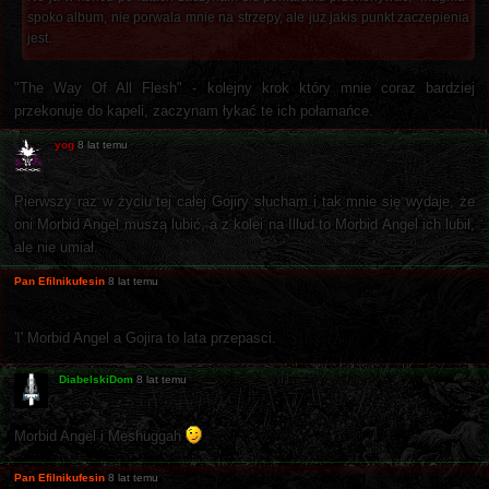
spoko album, nie porwala mnie na strzepy, ale juz jakis punkt zaczepienia
jest.
"The Way Of All Flesh" - kolejny krok który mnie coraz bardziej
przekonuje do kapeli, zaczynam łykać te ich połamańce.
yog
8 lat temu
Pierwszy raz w życiu tej całej Gojiry słucham i tak mnie się wydaje, że
oni Morbid Angel muszą lubić, a z kolei na Illud to Morbid Angel ich lubił,
ale nie umiał.
Pan Efilnikufesin
8 lat temu
'I' Morbid Angel a Gojira to lata przepasci.
DiabelskiDom
8 lat temu
Morbid Angel i Meshuggah
Pan Efilnikufesin
8 lat temu