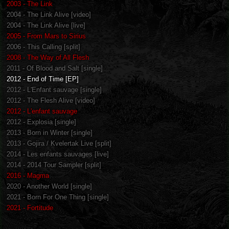
2003 - The Link
2004 - The Link Alive [video]
2004 - The Link Alive [live]
2005 - From Mars to Sirius
2006 - This Calling [split]
2008 - The Way of All Flesh
2011 - Of Blood and Salt [single]
2012 - End of Time [EP]
2012 - L'Enfant sauvage [single]
2012 - The Flesh Alive [video]
2012 - L'enfant sauvage
2012 - Explosia [single]
2013 - Born in Winter [single]
2013 - Gojira / Kvelertak Live [split]
2014 - Les enfants sauvages [live]
2014 - 2014 Tour Sampler [split]
2016 - Magma
2020 - Another World [single]
2021 - Born For One Thing [single]
2021 - Fortitude