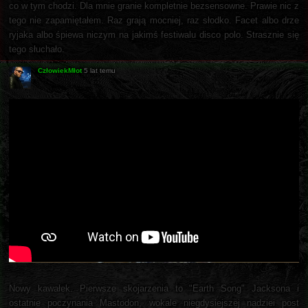
co w tym chodzi. Dla mnie granie kompletnie bezsensowne. Prawie nic z
tego nie zapamiętałem. Raz grają mocniej, raz słodko. Facet albo drze
ryjaka albo śpiewa niczym na jakimś festiwalu disco polo. Strasznie się
tego słuchało.
CzłowiekMłot
5 lat temu
Nowy kawałek. Pierwsze skojarzenia to "Earth Song" Jacksona i
ostatnie poczynania Mastodon, wokale niegdysiejszej nadziei post