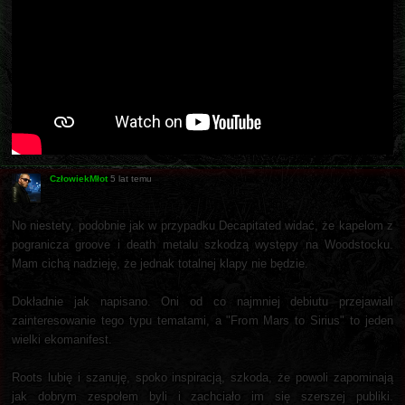
CzłowiekMłot
5 lat temu
No niestety, podobnie jak w przypadku Decapitated widać, że kapelom z
pogranicza groove i death metalu szkodzą występy na Woodstocku.
Mam cichą nadzieję, że jednak totalnej klapy nie będzie.
Dokładnie jak napisano. Oni od co najmniej debiutu przejawiali
zainteresowanie tego typu tematami, a "From Mars to Sirius" to jeden
wielki ekomanifest.
Roots lubię i szanuję, spoko inspiracją, szkoda, że powoli zapominają
jak dobrym zespołem byli i zachciało im się szerszej publiki.